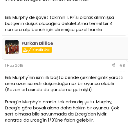
Erik Murphy de şayet takımın 1. PF'si olarak alınmışsa
bütçenin düşük olacağına delalet.Ama temel bir 4
numara alıp bench için alınmışsa güzel hamle
Furkan Dillice
Kayıtlı Üye
1 Haz 2015
#8
Erik Murphy'nin ismi ilk başta bende çekinlenginlik yarattı
ama uzun süredir düşündüğümüz bir oyuncu olabilir.
(Sezon ortasında da gündeme gelmişti)
Erceg'in Murphy'e oranla tek artısı dış şutu. Murphy,
Erceg'e göre boyalı alana daha hakim bir oyuncu. Çok
sert olmasa bile savunmada da Erceg'den iyidir.
Kontratı da Erceg'in 1/3'üne falan gelebilir.