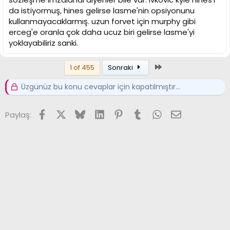
da istiyormuş, hines gelirse lasme'nin opsiyonunu
kullanmayacaklarmış. uzun forvet için murphy gibi
erceg'e oranla çok daha ucuz biri gelirse lasme'yi
yoklayabiliriz sanki.
Son
1 of 455
Sonraki
Üzgünüz bu konu cevaplar için kapatılmıştır...
Facebook
X (Twitter)
Bluesky
LinkedIn
Pinterest
Tumblr
WhatsApp
E-posta
Paylaş: