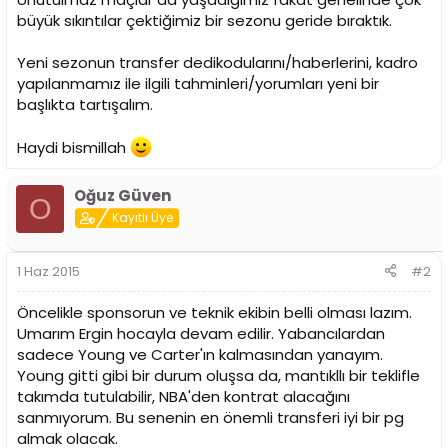
n
h
büyük sıkıntılar çektiğimiz bir sezonu geride bıraktık.
i
Yeni sezonun transfer dedikodularını/haberlerini, kadro
yapılanmamız ile ilgili tahminleri/yorumları yeni bir
başlıkta tartışalım.
Haydi bismillah
Oğuz Güven
O
Kayıtlı Üye
1 Haz 2015
#2
Öncelikle sponsorun ve teknik ekibin belli olması lazım.
Umarım Ergin hocayla devam edilir. Yabancılardan
sadece Young ve Carter'ın kalmasından yanayım.
Young gitti gibi bir durum oluşsa da, mantıkllı bir teklifle
takımda tutulabilir, NBA'den kontrat alacağını
sanmıyorum. Bu senenin en önemli transferi iyi bir pg
almak olacak.