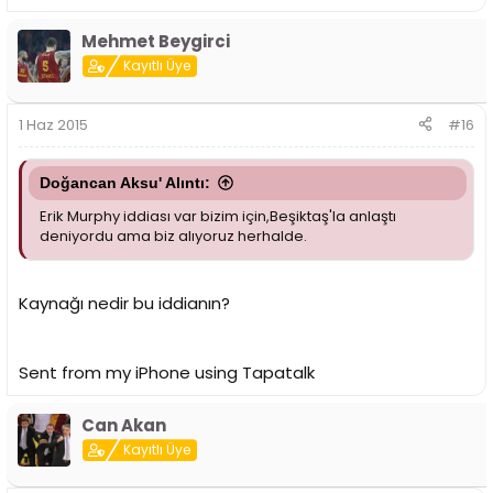
Mehmet Beygirci
Kayıtlı Üye
1 Haz 2015
#16
Doğancan Aksu' Alıntı:
Erik Murphy iddiası var bizim için,Beşiktaş'la anlaştı
deniyordu ama biz alıyoruz herhalde.
Kaynağı nedir bu iddianın?
Sent from my iPhone using Tapatalk
Can Akan
Kayıtlı Üye