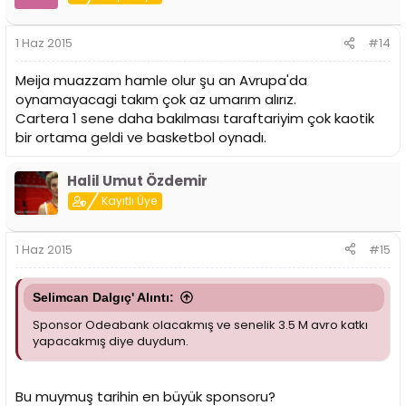
1 Haz 2015
#14
Meija muazzam hamle olur şu an Avrupa'da
oynamayacagi takım çok az umarım alırız.
Cartera 1 sene daha bakılması taraftariyim çok kaotik
bir ortama geldi ve basketbol oynadı.
Halil Umut Özdemir
Kayıtlı Üye
1 Haz 2015
#15
Selimcan Dalgıç' Alıntı:
Sponsor Odeabank olacakmış ve senelik 3.5 M avro katkı
yapacakmış diye duydum.
Bu muymuş tarihin en büyük sponsoru?