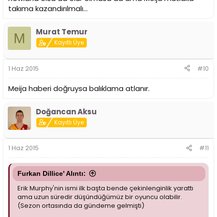
takıma kazandırılmalı...
Murat Temur
M
Kayıtlı Üye
1 Haz 2015
#10
Meija haberi doğruysa balıklama atlanır.
Doğancan Aksu
Kayıtlı Üye
1 Haz 2015
#11
Furkan Dillice' Alıntı:
Erik Murphy'nin ismi ilk başta bende çekinlenginlik yarattı
ama uzun süredir düşündüğümüz bir oyuncu olabilir.
(Sezon ortasında da gündeme gelmişti)