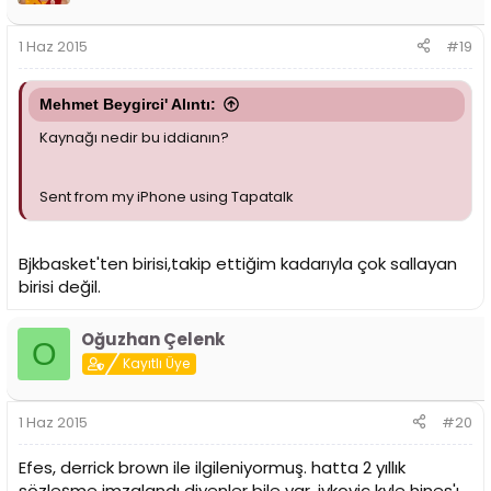
1 Haz 2015
#19
Mehmet Beygirci' Alıntı:
Kaynağı nedir bu iddianın?
Sent from my iPhone using Tapatalk
Bjkbasket'ten birisi,takip ettiğim kadarıyla çok sallayan
birisi değil.
Oğuzhan Çelenk
O
Kayıtlı Üye
1 Haz 2015
#20
Efes, derrick brown ile ilgileniyormuş. hatta 2 yıllık
sözleşme imzalandı diyenler bile var. ivkovic kyle hines'ı