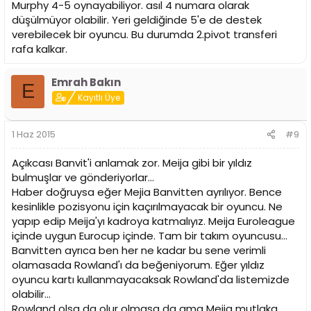
Murphy 4-5 oynayabiliyor. asıl 4 numara olarak
düşülmüyor olabilir. Yeri geldiğinde 5'e de destek
verebilecek bir oyuncu. Bu durumda 2.pivot transferi
rafa kalkar.
Emrah Bakın
E
Kayıtlı Üye
1 Haz 2015
#9
Açıkcası Banvit'i anlamak zor. Meija gibi bir yıldız
bulmuşlar ve gönderiyorlar...
Haber doğruysa eğer Mejia Banvitten ayrılıyor. Bence
kesinlikle pozisyonu için kaçırılmayacak bir oyuncu. Ne
yapıp edip Meija'yı kadroya katmalıyız. Meija Euroleague
içinde uygun Eurocup içinde. Tam bir takım oyuncusu...
Banvitten ayrıca ben her ne kadar bu sene verimli
olamasada Rowland'ı da beğeniyorum. Eğer yıldız
oyuncu kartı kullanmayacaksak Rowland'da listemizde
olabilir...
Rowland olsa da olur olmasa da ama Meija mutlaka