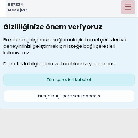
687324
Mesajlar
Gizliliğinize önem veriyoruz
7390
Kullanıcılar
Bu sitenin çalışmasını sağlamak için temel
çerezleri
ve
deneyiminizi geliştirmek için isteğe bağlı çerezleri
MosesBrownHayranı
kullanıyoruz.
Son üye
Daha fazla bilgi edinin ve tercihlerinizi yapılandırın
Bize ulaşın
Şartlar ve kurallar
Gizlilik politikası
Çerezler
Yardım
Ana sayfa
R
Tüm çerezleri kabul et
S
S
Galatasaray Basketbol | GS Basket Taraftar Platformu
İsteğe bağlı çerezleri reddedin
®
Community platform by XenForo
© 2010-2026 XenForo Ltd.
XenForo Türkçe 🇹🇷 Destek Forumu –
XenWp.Com