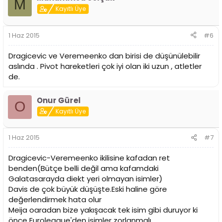
M
Kayıtlı Üye
1 Haz 2015
#6
Dragicevic ve Veremeenko dan birisi de düşünülebilir
aslında . Pivot hareketleri çok iyi olan iki uzun , atletler
de.
Onur Gürel
O
Kayıtlı Üye
1 Haz 2015
#7
Dragicevic-Veremeenko ikilisine kafadan ret
benden(Bütçe belli değil ama kafamdaki
Galatasarayda diekt yeri olmayan isimler)
Davis de çok büyük düşüşte.Eski haline göre
değerlendirmek hata olur
Meija oaradan bize yakışacak tek isim gibi duruyor ki
önce Euroleague'den isimler zorlanmalı