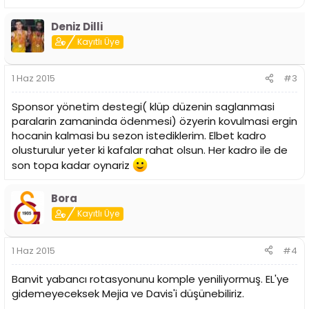
Deniz Dilli
Kayıtlı Üye
1 Haz 2015
#3
Sponsor yönetim destegi( klüp düzenin saglanmasi
paralarin zamaninda ödenmesi) özyerin kovulmasi ergin
hocanin kalmasi bu sezon istediklerim. Elbet kadro
olusturulur yeter ki kafalar rahat olsun. Her kadro ile de
son topa kadar oynariz
Bora
Kayıtlı Üye
1 Haz 2015
#4
Banvit yabancı rotasyonunu komple yeniliyormuş. EL'ye
gidemeyeceksek Mejia ve Davis'i düşünebiliriz.