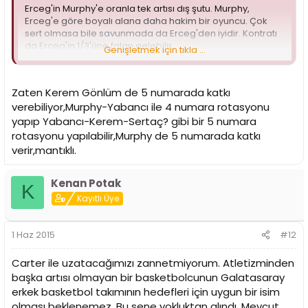
Erceg'in Murphy'e oranla tek artısı dış şutu. Murphy,
Erceg'e göre boyalı alana daha hakim bir oyuncu. Çok
sert olmasa bile savunmada da Erceg'den iyidir. Kontratı
da Erceg'in 1/3'üne falan gelebilir.
Genişletmek için tıkla ...
Murphy 4-5 oynayabiliyor. asıl 4 numara olarak
düşülmüyor olabilir. Yeri geldiğinde 5'e de destek
Zaten Kerem Gönlüm de 5 numarada katkı
verebilecek bir oyuncu. Bu durumda 2.pivot transferi rafa
verebiliyor,Murphy-Yabancı ile 4 numara rotasyonu
kalkar.
yapıp Yabancı-Kerem-Sertaç? gibi bir 5 numara
rotasyonu yapılabilir,Murphy de 5 numarada katkı
verir,mantıklı.
Kenan Potak
K
Kayıtlı Üye
1 Haz 2015
#12
Carter ile uzatacağımızı zannetmiyorum. Atletizminden
başka artısı olmayan bir basketbolcunun Galatasaray
erkek basketbol takımının hedefleri için uygun bir isim
olması beklenemez. Bu sene yokluktan alındı. Mevcut