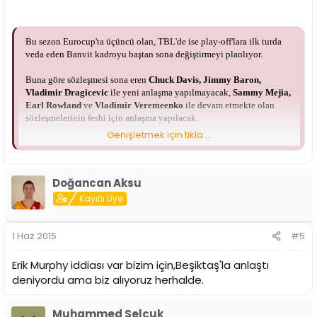
Bu sezon Eurocup'ta üçüncü olan, TBL'de ise play-off'lara ilk turda
veda eden Banvit kadroyu baştan sona değiştirmeyi planlıyor.
Buna göre sözleşmesi sona eren
Chuck Davis, Jimmy Baron,
Vladimir Dragicevic
ile yeni anlaşma yapılmayacak,
Sammy Mejia,
Earl Rowland
ve
Vladimir Veremeenko
ile devam etmekte olan
sözleşmelerinin feshi için anlaşma yapılacak.
Genişletmek için tıkla ...
Şafak Edge
ve Fenerbahçe Ülker'den kiralık gelen
Berkay Candan
'ın
da Banvit'ten ayrılması bekleniyor.
Tolga Geçim, Talat Altunbey,
Metehan Akyel, İsmail Cem Ulusoy, Can Maksim Mutaf
ve
Keith
Doğancan Aksu
Simmons
ile yerli kadroyu oluşturacak olan Banvit koç
Selçuk
Ernak
ile devam edecek, kadroyu 5 veya 6 yabancıyla takviye
Kayıtlı Üye
edecek.
1 Haz 2015
#5
Erik Murphy iddiası var bizim için,Beşiktaş'la anlaştı
deniyordu ama biz alıyoruz herhalde.
Muhammed Selçuk