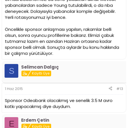
yabancılardan sadece Young tutulabilirdi, o da nba
deneyecek. Dolayısıyla yabancılar komple değişebilir.
Yerli rotasyonumuz iyi bence.
Öncelikle sponsor anlaşması yapılsın, rakamlar belli
olsun, sonra oyuncu profillerine bakarız. Elimizi çabuk
tutmamız lazım en azından Haziran ortasına kadar
sponsor belli olmalı. Sonuçta aylardır bu konu hakkında
bir çalışma yürütülüyor.
Selimcan Dalgıç
S
Kayıtlı Üye
1 Haz 2015
#13
Sponsor Odeabank olacakmış ve senelik 3.5 M avro
katkı yapacakmış diye duydum.
Erdem Çetin
E
Kayıtlı Üye