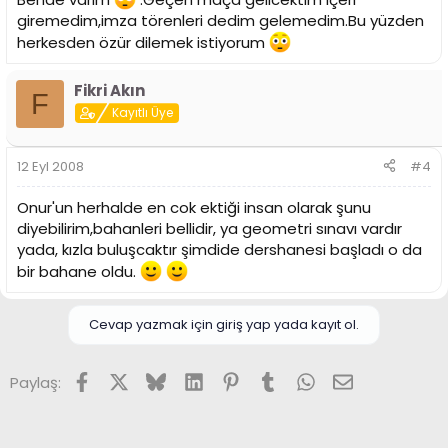
giremedim,imza törenleri dedim gelemedim.Bu yüzden
herkesden özür dilemek istiyorum
Fikri Akın
F
Kayıtlı Üye
12 Eyl 2008
#4
Onur'un herhalde en cok ektiği insan olarak şunu
diyebilirim,bahanleri bellidir, ya geometri sınavı vardır
yada, kızla buluşcaktır şimdide dershanesi başladı o da
bir bahane oldu.
Cevap yazmak için giriş yap yada kayıt ol.
Facebook
X (Twitter)
Bluesky
LinkedIn
Pinterest
Tumblr
WhatsApp
E-posta
Paylaş: