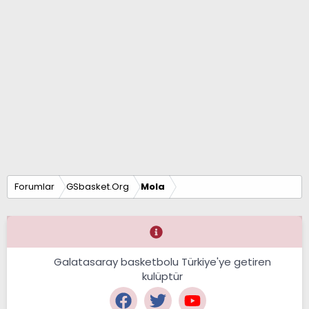
Forumlar
GSbasket.Org
Mola
Galatasaray basketbolu Türkiye'ye getiren
kulüptür