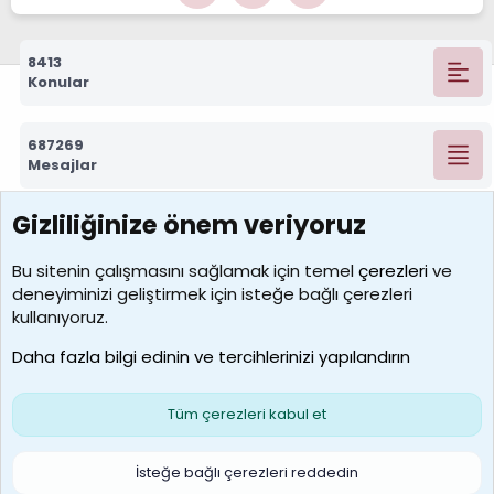
8413
Konular
687269
Mesajlar
Gizliliğinize önem veriyoruz
7388
Kullanıcılar
Bu sitenin çalışmasını sağlamak için temel
çerezleri
ve
deneyiminizi geliştirmek için isteğe bağlı çerezleri
borabekirogluu
kullanıyoruz.
Son üye
Daha fazla bilgi edinin ve tercihlerinizi yapılandırın
Bize ulaşın
Şartlar ve kurallar
Gizlilik politikası
Çerezler
Yardım
Ana sayfa
R
Tüm çerezleri kabul et
S
S
Galatasaray Basketbol | GS Basket Taraftar Platformu
İsteğe bağlı çerezleri reddedin
®
Community platform by XenForo
© 2010-2026 XenForo Ltd.