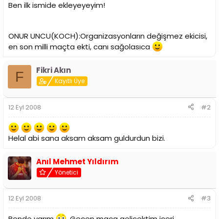
i
Ben ilk ismide ekleyeyeyim!
ONUR UNCU(KOCH):Organizasyonların değişmez ekicisi,
en son milli maçta ekti, canı sağolasıca
Fikri Akın
F
Kayıtlı Üye
12 Eyl 2008
#2
Helal abi sana aksam aksam guldurdun bizi.
Anıl Mehmet Yıldırım
Yönetici
12 Eyl 2008
#3
Bende varım
.Geçen maça gelicektim içeri