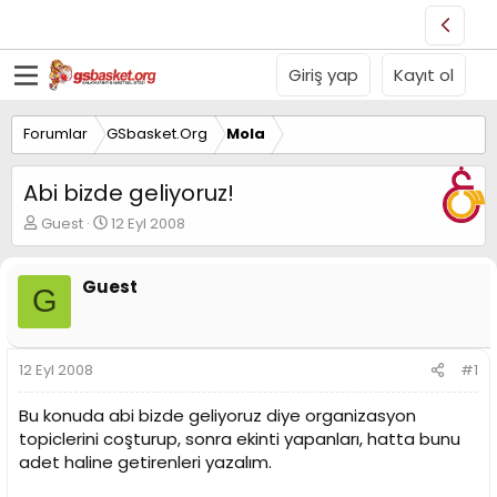
Giriş yap
Kayıt ol
Forumlar
GSbasket.Org
Mola
Abi bizde geliyoruz!
K
B
Guest
12 Eyl 2008
o
a
n
ş
u
l
Guest
G
y
a
u
n
B
g
a
ı
12 Eyl 2008
#1
ş
ç
l
t
Bu konuda abi bizde geliyoruz diye organizasyon
a
a
topiclerini coşturup, sonra ekinti yapanları, hatta bunu
t
r
adet haline getirenleri yazalım.
a
i
n
h