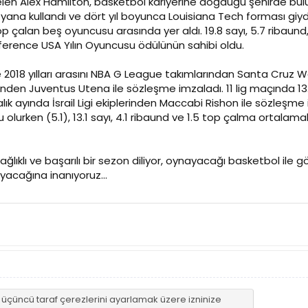
en Alex Hamilton, basketbol kariyerine doğduğu şehirde buluna
 yana kullandı ve dört yıl boyunca Louisiana Tech forması giydi
 çalan beş oyuncusu arasında yer aldı. 19.8 sayı, 5.7 ribaund, 6
nference USA Yılın Oyuncusu ödülünün sahibi oldu.
 2018 yılları arasını NBA G League takımlarından Santa Cruz Wa
inden Juventus Utena ile sözleşme imzaladı. 11 lig maçında 13.4 
ık ayında İsrail Ligi ekiplerinden Maccabi Rishon ile sözleşme 
rken (5.1), 13.1 sayı, 4.1 ribaund ve 1.5 top çalma ortalamaları
ğlıklı ve başarılı bir sezon diliyor, oynayacağı basketbol il
acağına inanıyoruz...
n üçüncü taraf çerezlerini ayarlamak üzere izninize