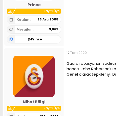
Prince
Kayıtlı Üye
26 Ara 2008
Katılım
3,069
Mesajlar
@
Prince
17 Tem 2020
Guard rotasyonun sadece A
bence. John Roberson'u 
Genel olarak tepkiler iyi. Di
Nihat Bölgi
Kayıtlı Üye