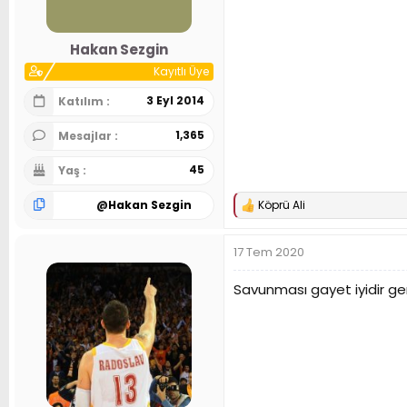
Hakan Sezgin
Kayıtlı Üye
3 Eyl 2014
Katılım
1,365
Mesajlar
45
Yaş
@
Hakan Sezgin
Köprü Ali
T
e
p
17 Tem 2020
k
i
l
Savunması gayet iyidir geri 
e
r
: