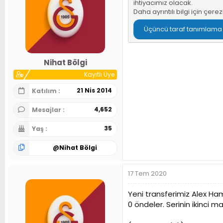
ihtiyacımız olacak.
Daha ayrıntılı bilgi için
çerez
Üçüncü taraf tanımlama bi
Nihat Bölgi
Kayıtlı Üye
21 Nis 2014
Katılım
4,652
Mesajlar
35
Yaş
@
Nihat Bölgi
17 Tem 2020
Yeni transferimiz Alex Hami
0 öndeler. Serinin ikinci 