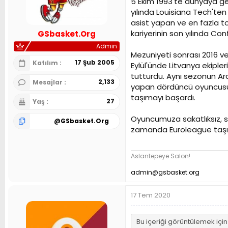
5 Ekim 1993'te dünyaya gel
n
h
yılında Louisiana Tech'ten
i
asist yapan ve en fazla top
kariyerinin son yılında Co
GSbasket.Org
Admin
Mezuniyeti sonrası 2016 ve
17 Şub 2005
Katılım
Eylül'ünde Litvanya ekipler
tutturdu. Aynı sezonun Aral
2,133
Mesajlar
yapan dördüncü oyuncusu olu
taşımayı başardı.
27
Yaş
Oyuncumuza sakatlıksız, sa
@
GSbasket.Org
zamanda Euroleague taşıy
Aslantepeye Salon!
admin@gsbasket.org
17 Tem 2020
Bu içeriği görüntülemek içi