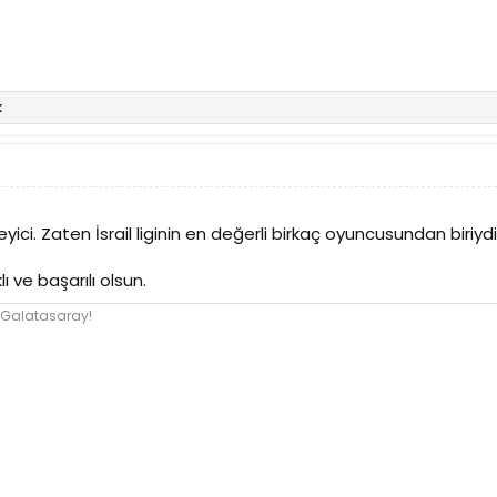
k
ici. Zaten İsrail liginin en değerli birkaç oyuncusundan biriydi
ı ve başarılı olsun.
 Galatasaray!