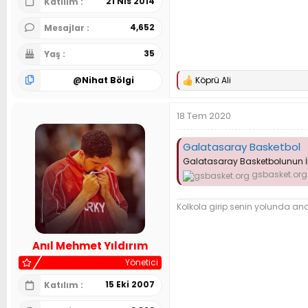
21 Nis 2014
Katılım
4,652
Mesajlar
35
Yaş
@
Nihat Bölgi
Köprü Ali
T
e
p
18 Tem 2020
k
i
l
Galatasaray Basketbol
e
Galatasaray Basketbolunun İlk
r
:
gsbasket.org
Kolkola girip senin yolunda and 
Anıl Mehmet Yıldırım
Yönetici
15 Eki 2007
Katılım