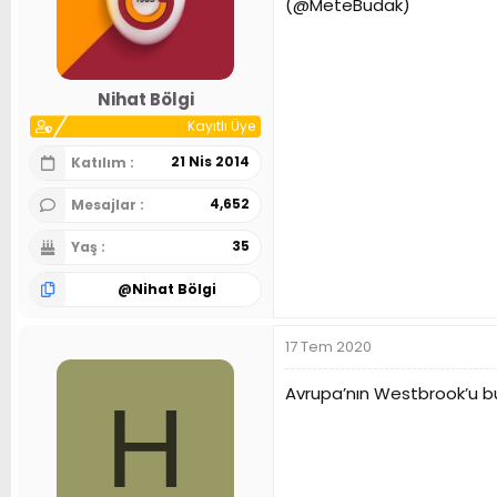
(@MeteBudak)
Nihat Bölgi
Kayıtlı Üye
21 Nis 2014
Katılım
4,652
Mesajlar
35
Yaş
@
Nihat Bölgi
17 Tem 2020
Avrupa’nın Westbrook’u
H