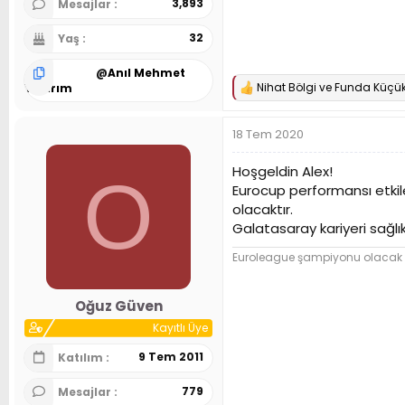
3,893
Mesajlar
32
Yaş
@
Anıl Mehmet
Nihat Bölgi
ve
Funda Küçü
Yıldırım
T
e
p
18 Tem 2020
k
i
l
Hoşgeldin Alex!
O
e
Eurocup performansı etkiley
r
olacaktır.
:
Galatasaray kariyeri sağlıkl
Euroleague şampiyonu olacak
Oğuz Güven
Kayıtlı Üye
9 Tem 2011
Katılım
779
Mesajlar