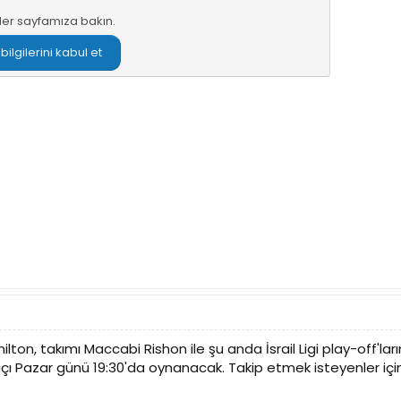
ler sayfamıza
bakın.
lgilerini kabul et
lton, takımı Maccabi Rishon ile şu anda İsrail Ligi play-off'la
maçı Pazar günü 19:30'da oynanacak. Takip etmek isteyenler için