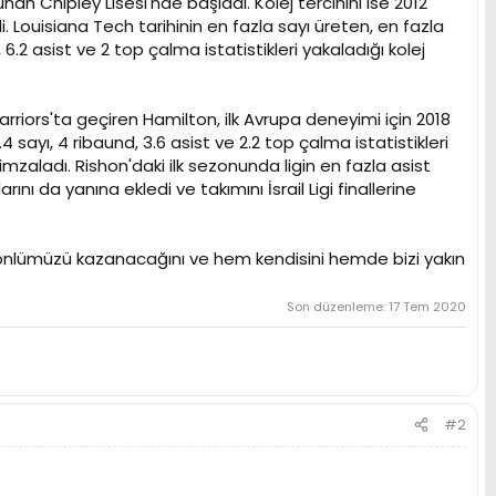
n Chipley Lisesi'nde başladı. Kolej tercihini ise 2012
. Louisiana Tech tarihinin en fazla sayı üreten, en fazla
.2 asist ve 2 top çalma istatistikleri yakaladığı kolej
rriors'ta geçiren Hamilton, ilk Avrupa deneyimi için 2018
sayı, 4 ribaund, 3.6 asist ve 2.2 top çalma istatistikleri
imzaladı. Rishon'daki ilk sezonunda ligin en fazla asist
nı da yanına ekledi ve takımını İsrail Ligi finallerine
e gönlümüzü kazanacağını ve hem kendisini hemde bizi yakın
Son düzenleme:
17 Tem 2020
#2