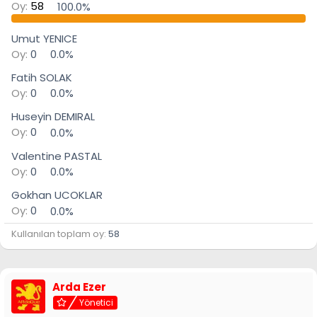
Oy:
58
100.0%
n
h
i
Umut YENICE
Oy:
0
0.0%
Fatih SOLAK
Oy:
0
0.0%
Huseyin DEMIRAL
Oy:
0
0.0%
Valentine PASTAL
Oy:
0
0.0%
Gokhan UCOKLAR
Oy:
0
0.0%
Kullanılan toplam oy
58
Arda Ezer
Yönetici