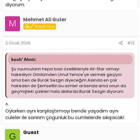
diyorum.
Mehmet Ali Guler
M
Kayıtlı Üye
2 Ocak 2006
#12
koch' Alıntı:
Şu oyuncuların hepsi bazı özellikleriyle All-Star olmayı
hakediyor.Gönlümden Umut Yenice'ye vermek geçiyor
ama ben de Burak Sezgin diyeceğim.Aslında en çok
hakeden de Şemsettin bu isimler arasında ama onun da
geçmişteki çizikleri hala akıllarda.Burak Sezgin diyorum.
^
Oylarken aynı karşılaştırmayı bende yaşadım aynı
culeler ıle sanırım çogunluk bu cumlelerde sıkışacak!
Guest
G