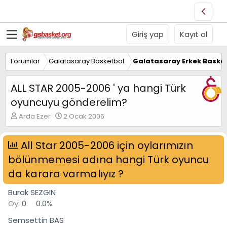
Giriş yap
Kayıt ol
Forumlar
Galatasaray Basketbol
Galatasaray Erkek Basket
ALL STAR 2005-2006 ' ya hangi Türk
oyuncuyu gönderelim?
K
B
Arda Ezer
2 Ocak 2006
o
a
n
ş
u
All Star 2005-2006 için oylarımızın
l
y
a
bölünmemesi adına hangi Türk oyuncu
u
n
B
g
da karara varmalıyız ?
a
ı
ş
ç
Burak SEZGIN
l
t
Oy:
0
0.0%
a
a
t
r
Semsettin BAS
a
i