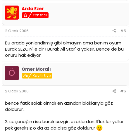
Arda Ezer
Yönetici
2 Ocak 2006
#5
Bu arada yönlendirmiş gibi olmayım ama benim oyum
Burak SEZGIN' e dir ! Burak All Star' a yakısır. Bence de bu
onuru hak ediyor.
Ömer Moralı
Ö
Kayıtlı Üye
2 Ocak 2006
#6
bence fatik solak olmalı en azından bloklarıyla göz
doldurur..
2. seçeneğim ise burak sezgin uzaklardan 3'lük ler yollar
pek gereksiz o da az da olsa göz doldurur