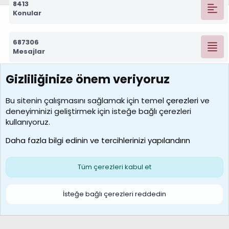
8413
Konular
687306
Mesajlar
Gizliliğinize önem veriyoruz
7390
Kullanıcılar
Bu sitenin çalışmasını sağlamak için temel
çerezleri
ve
deneyiminizi geliştirmek için isteğe bağlı çerezleri
MosesBrownHayranı
kullanıyoruz.
Son üye
Daha fazla bilgi edinin ve tercihlerinizi yapılandırın
Bize ulaşın
Şartlar ve kurallar
Gizlilik politikası
Çerezler
Yardım
Ana sayfa
R
Tüm çerezleri kabul et
S
S
Galatasaray Basketbol | GS Basket Taraftar Platformu
İsteğe bağlı çerezleri reddedin
®
Community platform by XenForo
© 2010-2026 XenForo Ltd.
XenForo Türkçe 🇹🇷 Destek Forumu –
XenWp.Com