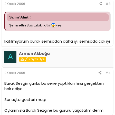
2 Ocak 2006
#3
Salim' Alıntı:
Şemsettin Baş tabiki :atki
key
katılmıyorum burak semsodan daha iyi. semsoda cok iyi
Arman Akboğa
A
Kayıtlı Üye
2 Ocak 2006
#4
Burak Sezgin çünkü bu sene yaptıkları hırsı gerçekten
hak ediyo
Sonuçta gösteri maçı
Oylarımızla Burak Sezgine bu gururu yaşatalım derim