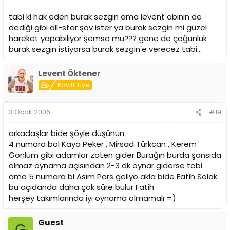
tabi ki hak eden burak sezgin ama levent abinin de
dediği gibi all-star şov ister ya burak sezgin mi güzel
hareket yapabiliyor şemso mu??? gene de çoğunluk
burak sezgin istiyorsa burak sezgin'e verecez tabi...
Levent Öktener
Kayıtlı Üye
3 Ocak 2006
#19
arkadaşlar bide şöyle düşünün
4 numara bol Kaya Peker , Mirsad Türkcan , Kerem
Gönlüm gibi adamlar zaten gider Burağın burda şansıda
olmaz oynama açısından 2-3 dk oynar giderse tabi
ama 5 numara bi Asım Pars geliyo akla bide Fatih Solak
bu açıdanda daha çok süre bulur Fatih
herşey takımlarında iyi oynama olmamalı =)
Guest
G