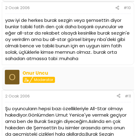
2 Ocak 2006
#10
yaw iyi de herkes burak sezgin veya şemsettin diyor
bunlar tabiki fatih den çok daha başarılı oyuncular ve
eğer all-star da rekabet olsaydı kesinlike burak sezgin'e
oy verirdim ama bu all-star görsel birşey nba'deki gibi
olmalı bence ve tabiki bunun için en uygun isim fatih
solak, üçlüklerle kimse memnun olmaz.. burak orta
sahadan atmassa tabi :muhaha
Onur Uncu
O
Moderator
2 Ocak 2006
#11
Şu oyuncuların hepsi bazı özellikleriyle All-Star olmayı
hakediyor.Gönlümden Umut Yenice'ye vermek geçiyor
ama ben de Burak Sezgin diyeceğim.Aslında en çok
hakeden de Şemsettin bu isimler arasında ama onun
da geçmişteki çizikleri hala akıllarda.Burak Sezgin