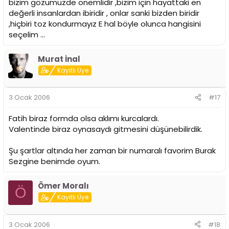
bizim gözümüzde önemlidir ,bizim için hayattaki en
değerli insanlardan ibiridir , onlar sanki bizden biridir
,hiçbiri toz kondurmayız E hal böyle olunca hangisini
seçelim ...
Murat İnal
Kayıtlı Üye
3 Ocak 2006
#17
Fatih biraz formda olsa aklımı kurcalardı.
Valentinde biraz oynasaydı gitmesini düşünebilirdik.
Şu şartlar altında her zaman bir numaralı favorim Burak
Sezgine benimde oyum.
Ömer Moralı
Ö
Kayıtlı Üye
3 Ocak 2006
#18