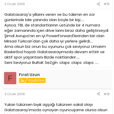
3 Ocak 2006
#15
Galatasaray'a yıllarını veren ve bu takımın en zor
günlerinde bile yanında olan böyle bir kişi.....
Ayrıca; TBL de standartlarının üstünde bir 4 numara
eğer zamanında içeri drive larını biraz daha geliştirseydi
Şimdi Avrupa'nın en iyi PowerForward'lerinden biri olan
Mirsad Türkcan'dan çok daha iyi yerlere gelirdi....
Ama olsun biz onun bu oyununu çok seviyoruz Umarım
Basketbol hayatı Galatasarayımızda devam ettirir ve
aktif spor yaşantısını Bizde noktlandırır.....
Seni Seviyoruz BuRaK SeZgİn :claps :claps :claps .....
Fırat Uzun
F
Kayıtlı Üye
3 Ocak 2006
#16
Yukarı tükürsen bıyık aşşağı tükürsen sakal olayı
Galatasaray'ımızda oynayan oyuncuşarne olursa olsun