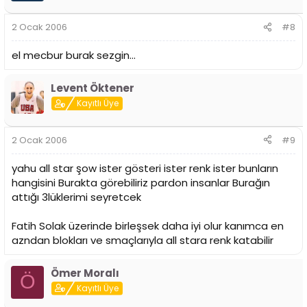
2 Ocak 2006
#8
el mecbur burak sezgin...
Levent Öktener
Kayıtlı Üye
2 Ocak 2006
#9
yahu all star şow ister gösteri ister renk ister bunların
hangisini Burakta görebiliriz pardon insanlar Burağın
attığı 3lüklerimi seyretcek
Fatih Solak üzerinde birleşsek daha iyi olur kanımca en
azndan blokları ve smaçlarıyla all stara renk katabilir
Ömer Moralı
Ö
Kayıtlı Üye