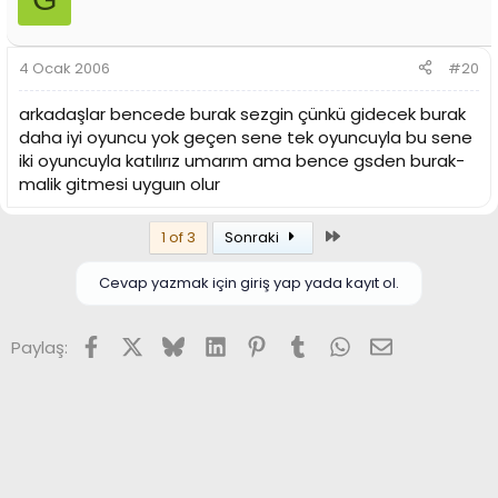
4 Ocak 2006
#20
arkadaşlar bencede burak sezgin çünkü gidecek burak
daha iyi oyuncu yok geçen sene tek oyuncuyla bu sene
iki oyuncuyla katılırız umarım ama bence gsden burak-
malik gitmesi uyguın olur
Son
1 of 3
Sonraki
Cevap yazmak için giriş yap yada kayıt ol.
Facebook
X (Twitter)
Bluesky
LinkedIn
Pinterest
Tumblr
WhatsApp
E-posta
Paylaş: