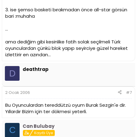
3. ise şemso basketi bırakmadan önce all-star görsün
bari :muhaha
...
ama dediğim gibi kesinlike fatih solak seçilmeli Türk
oyunculardan çünkü blok yapıp seyirciye güzel hareket
izlettirir en azından...
deathtrap
D
2 Ocak 2006
#7
Bu Oyunculardan tereddützü oyum Burak Sezgin'e dir.
Yıllardır Bizim için ter dökmesi yeterli.
Can Bulubay
C
Kayıtlı Üye