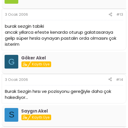
3 Ocak 2006
#13
burak sezgin tabiki
ancak yıllarca efeste kenarda oturup galatasaraya
gelip süper hırsla oynayan pastalın orda olmasını çok
isterim
Göker Akel
G
Kayıtlı Üye
3 Ocak 2006
#14
Burak Sezgin hırsı ve pozisyonu gereğiyle daha çok
hakediyor...
Saygın Akel
S
Kayıtlı Üye