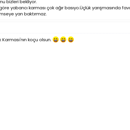
u bizleri bekliyor.
öre yabancı karması çok ağır basıyo.Üçlük yarışmasında favo
imseye yan baktırmaz.
ürk Karması'nın koçu olsun.