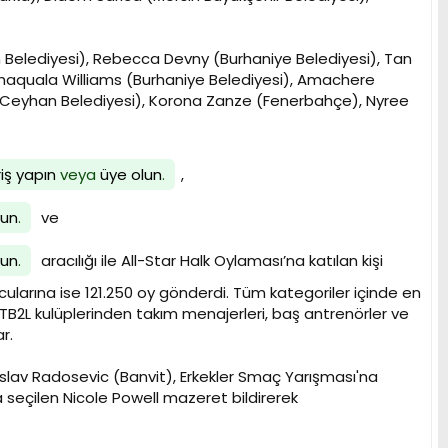
ım Belediyesi), Rebecca Devny (Burhaniye Belediyesi), Tan
haquala Williams (Burhaniye Belediyesi), Amachere
 (Ceyhan Belediyesi), Korona Zanze (Fenerbahçe), Nyree
riş yapın
veya
üye olun
.
,
lun
.
ve
lun
.
aracılığı ile All-Star Halk Oylaması’na katılan kişi
ularına ise 121.250 oy gönderdi. Tüm kategoriler içinde en
TB2L kulüplerinden takım menajerleri, baş antrenörler ve
r.
slav Radosevic (Banvit), Erkekler Smaç Yarışması'na
a seçilen Nicole Powell mazeret bildirerek