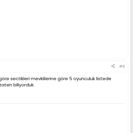
#6
re sectikleri mevkiilerine göre 5 oyunculuk listede
aten biliyorduk.