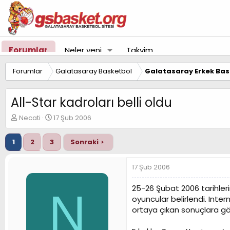
Forumlar
Neler yeni
Takvim
Forumlar
Galatasaray Basketbol
Galatasaray Erkek Bas
All-Star kadroları belli oldu
K
B
Necati
17 Şub 2006
o
a
n
ş
1
2
3
Sonraki
u
l
y
a
u
n
17 Şub 2006
B
g
a
ı
25-26 Şubat 2006 tarihler
N
ş
ç
oyuncular belirlendi. Inte
l
t
ortaya çıkan sonuçlara gör
a
a
t
r
a
i