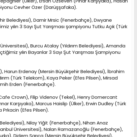
repagnier (Ülker), Ersan Özseven (Pınar Karşıyaka), Hasan
piyonu Cevher Özer (Darüşşafaka).
ehir Belediyesi), Damir Mrsic (Fenerbahçe), Dwyane
miz yılın 3 Sayı Şut Yarışması şampiyonu Tutku Açık (Türk
niversitesi), Burcu Atalay (Yıldırım Belediyesi), Amanda
eçtiğimiz yılın Bayanlar 3 Sayı Şut Yarışması Şampiyonu
n), Harun Erdenay (Mersin Büyükşehir Belediyesi), İbrahim
dırım (Türk Telekom), Kaya Peker (Efes Pilsen), Mirsad
Semih Erden (Fenerbahçe).
 Cafe Crown), Filip Videnov (Tekel), Henry Domercant
nar Karşıyaka), Marcus Haislip (Ülker), Erwin Dudley (Türk
Prkacin (Efes Pilsen).
 Belediyesi), Nilay Yiğit (Fenerbahçe), Nihan Anaz
tanbul Üniversitesi), Nalan Ramazanoğlu (Fenerbahçe),
rka), Didem Sarıca (Mersin Büyükşehir Belediyesi),