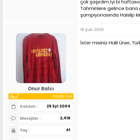
çok şaşırdım.İyi bi haftason
Tahminlere gelince bana g
şampiyonasında Haislip k
18 Şub 2006
İster misiniz Halil Üner, T
Onur Balcı
Kayıtlı Üye
25 Eyl 2004
Katılım
2,418
Mesajlar
41
Yaş