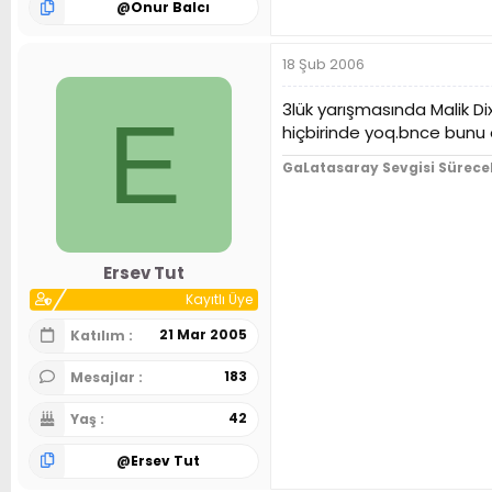
@
Onur Balcı
18 Şub 2006
3lük yarışmasında Malik D
E
hiçbirinde yoq.bnce bunu o
GaLatasaray Sevgisi Sürece
Ersev Tut
Kayıtlı Üye
21 Mar 2005
Katılım
183
Mesajlar
42
Yaş
@
Ersev Tut