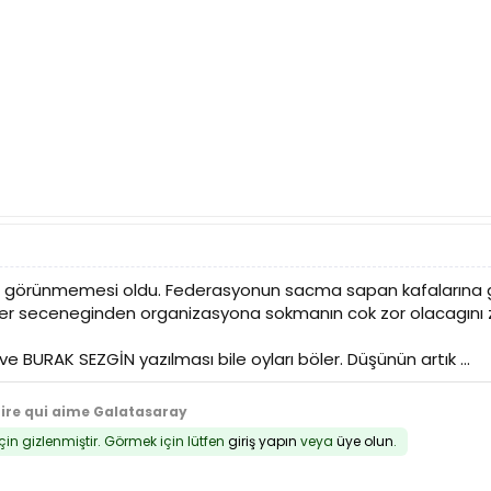
tede görünmemesi oldu. Federasyonun sacma sapan kafalarına gö
er seceneginden organizasyona sokmanın cok zor olacagını z
e BURAK SEZGİN yazılması bile oyları böler. Düşünün artık ...
tire qui aime Galatasaray
için gizlenmiştir. Görmek için lütfen
giriş yapın
veya
üye olun
.