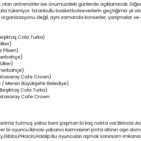
olan antrenörler ise önümüzdeki günlerde açıklanacak. Diğer ya
ızla tükeniyor. İstanbullu basketbolseverlerin geçtiğimiz yıl ol
organizasyonu değil, aynı zamanda konserler, yarışmalar ve e
0
Beşiktaş Cola Turka)
Ülker)
s Pilsen)
enerbahçe)
Ülker)
Fenerbahçe)
alatasaray Cafe Crown)
 / Mersin Büyükşehir Belediye)
Beşiktaş Cola Turka)
alatasaray Cafe Crown
lerimiz tutmuş yalnız beni şaşırtan bi kaç nokta var.Birincis
r bi oyuncu.İkincisi yabancı karmasının pota altının aşırı do
,Gibbs,Prkacin,Haislip.Bu oyuncuları aşmak sanırsam imkansız 