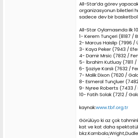
All-Star’da görev yapacak 
organizasyonun biletleri h
sadece dev bir basketbol 
All-Star Oylamasında ilk 1
1- Kerem Tunçeri (8187 / 
2- Marcus Haislip (7996 / 
3- Kaya Peker (7943 / Efe
4- Damir Mrsic (7832 / F
5- İbrahim Kutluay (7811 / 
6- Şaziye Karslı (7632 / 
7- Malik Dixon (7620 / G
8- Esmeral Tunçluer (7482
9- Nyree Roberts (7433 / 
10- Fatih Solak (7212 / G
kaynak:
www.tbf.org.tr
Görülüyo ki az çok tahmin
kat ve kat daha spektatüle
bkz.Kambala,Wright,Dudley