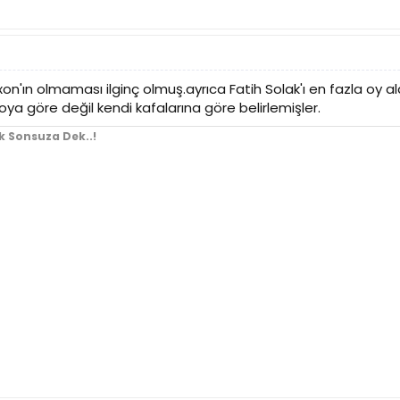
ixon'ın olmaması ilginç olmuş.ayrıca Fatih Solak'ı en fazla o
ya göre değil kendi kafalarına göre belirlemişler.
k Sonsuza Dek..!