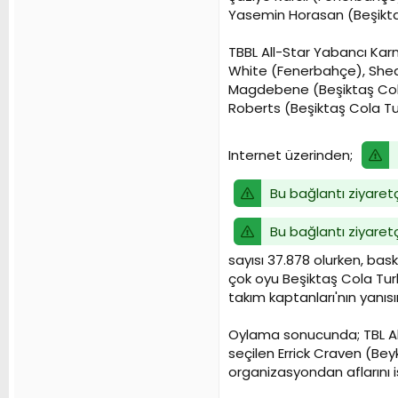
Yasemin Horasan (Beşikta
TBBL All-Star Yabancı Karm
White (Fenerbahçe), Shea
Magdebene (Beşiktaş Cola
Roberts (Beşiktaş Cola Tu
Internet üzerinden;
Bu bağlantı ziyaretç
Bu bağlantı ziyaretç
sayısı 37.878 olurken, ba
çok oyu Beşiktaş Cola Tur
takım kaptanları'nın yanısı
Oylama sonucunda; TBL All
seçilen Errick Craven (Bey
organizasyondan aflarını i