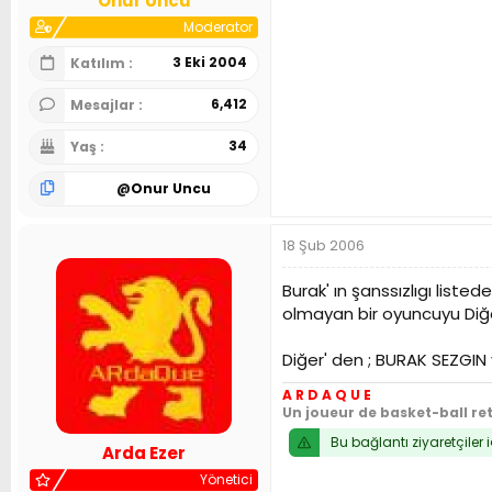
Onur Uncu
Moderator
3 Eki 2004
Katılım
6,412
Mesajlar
34
Yaş
@
Onur Uncu
18 Şub 2006
Burak' ın şanssızlıgı lis
olmayan bir oyuncuyu Diğ
Diğer' den ; BURAK SEZGIN v
A R D A Q U E
Un joueur de basket-ball re
Bu bağlantı ziyaretçiler 
Arda Ezer
Yönetici