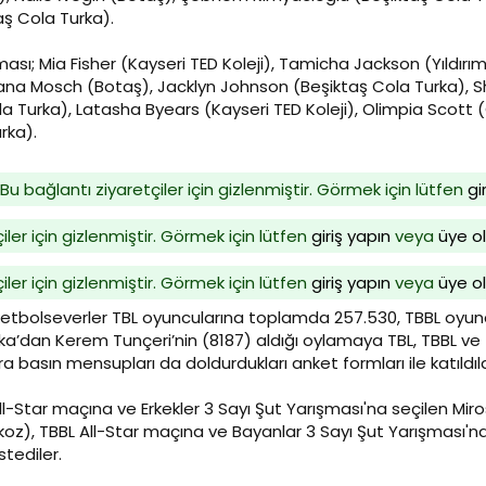
ş Cola Turka).
ası; Mia Fisher (Kayseri TED Koleji), Tamicha Jackson (Yıldır
na Mosch (Botaş), Jacklyn Johnson (Beşiktaş Cola Turka), S
 Turka), Latasha Byears (Kayseri TED Koleji), Olimpia Scott
rka).
Bu bağlantı ziyaretçiler için gizlenmiştir. Görmek için lütfen
gi
iler için gizlenmiştir. Görmek için lütfen
giriş yapın
veya
üye o
iler için gizlenmiştir. Görmek için lütfen
giriş yapın
veya
üye o
sketbolseverler TBL oyuncularına toplamda 257.530, TBBL oyunc
ka’dan Kerem Tunçeri’nin (8187) aldığı oylamaya TBL, TBBL ve 
ra basın mensupları da doldurdukları anket formları ile katıldıla
-Star maçına ve Erkekler 3 Sayı Şut Yarışması'na seçilen Miro
koz), TBBL All-Star maçına ve Bayanlar 3 Sayı Şut Yarışması'n
stediler.