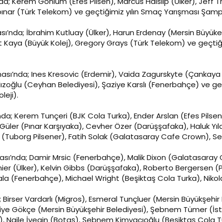
a; Kerem Gönlüm (Efes Pilsen), Marcus Haislip (Ülker), Jeff T
pınar (Türk Telekom) ve geçtiğimiz yılın Smaç Yarışması Şam
ası’nda; İbrahim Kutluay (Ülker), Harun Erdenay (Mersin Büyük
t Kaya (Büyük Kolej), Gregory Grays (Türk Telekom) ve geçtiği
ası’nda; Ines Kresovic (Erdemir), Vaida Zagurskyte (Çankaya Ü
ıldızoğlu (Ceyhan Belediyesi), Şaziye Karslı (Fenerbahçe) ve g
leji).
nda; Kerem Tunçeri (BJK Cola Turka), Ender Arslan (Efes Pilse
Güler (Pınar Karşıyaka), Cevher Özer (Darüşşafaka), Haluk Yıl
s (Tuborg Pilsener), Fatih Solak (Galatasaray Cafe Crown), 
ası’nda; Damir Mrsic (Fenerbahçe), Malik Dixon (Galatasaray
nier (Ülker), Kelvin Gibbs (Darüşşafaka), Roberto Bergersen (Pı
 (Fenerbahçe), Michael Wright (Beşiktaş Cola Turka), Nikola 
; Birser Vardarlı (Migros), Esmeral Tunçluer (Mersin Büyükşehir
riye Gökçe (Mersin Büyükşehir Belediyesi), Şebnem Tümer (İs
), Naile İvegin (Botaş), Şebnem Kimyacıoğlu (Beşiktaş Cola Tu