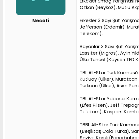
Erkekler Smaç Yarışması’nd
n
h
Özkan (Beykoz), Mutlu Ak
i
Erkekler 3 Sayı Şut Yarışm
Necati
Jefferson (Erdemir), Mura
Telekom).
Bayanlar 3 Sayı Şut Yarışm
Lassiter (Migros), Aylin Y
Ülkü Tuncel (Kayseri TED Ko
TBL All-Star Türk Karması’
Kutluay (Ülker), Muratcan 
Türkcan (Ülker), Asım Par
TBL All-Star Yabancı Karm
(Efes Pilsen), Jeff Trepag
Telekom), Kaspars Kambala
TBBL All-Star Türk Karması
(Beşiktaş Cola Turka), Sa
Şaziye Karslı (Fenerbahçe