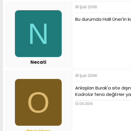
18 Şub 2006
Bu durumda Halil Üner'in k
N
Necati
18 Şub 2006
Anlaşılan Burak'a site dı
O
Kadrolar fena değil.Her yar
13.04.2014