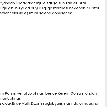
ndan, Biletix aracılığı ile satışa sunulan All-Star
duğu gibi bu yıl da büyük ilgi göstermesi beklenen All-Star
ğlenceler ile eşsiz bir şölene dönüşecek.
i Asım Pars'ın yer alıyo olması bence Kerem Gönlüm ondan
minant olması
olcak.Bi de Malik Dixon'ın üçlük yarışmasında olmayışına