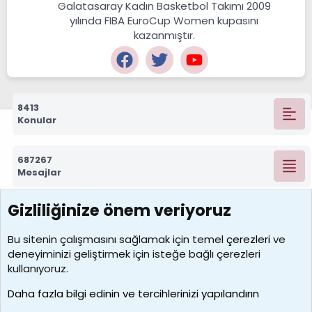
Galatasaray Kadın Basketbol Takımı 2009
yılında FIBA EuroCup Women kupasını
kazanmıştır.
8413
Konular
687267
Mesajlar
Gizliliğinize önem veriyoruz
7388
Kullanıcılar
Bu sitenin çalışmasını sağlamak için temel
çerezleri
ve
deneyiminizi geliştirmek için isteğe bağlı çerezleri
borabekirogluu
kullanıyoruz.
Son üye
Daha fazla bilgi edinin ve tercihlerinizi yapılandırın
Bize ulaşın
Şartlar ve kurallar
Gizlilik politikası