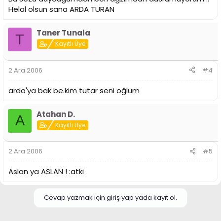
Helal olsun sana ARDA TURAN
Taner Tunala
T
Kayıtlı Üye
2 Ara 2006
#4
arda'ya bak be.kim tutar seni oğlum
Atahan D.
A
Kayıtlı Üye
2 Ara 2006
#5
Aslan ya ASLAN ! :atki
Cevap yazmak için giriş yap yada kayıt ol.