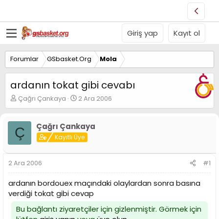
Giriş yap
Kayıt ol
Forumlar
GSbasket.Org
Mola
ardanın tokat gibi cevabı
K
B
Çağrı Çankaya
2 Ara 2006
o
a
n
ş
u
l
Çağrı Çankaya
Ç
y
a
Kayıtlı Üye
u
n
B
g
a
ı
2 Ara 2006
#1
ş
ç
l
t
ardanın bordouex maçındaki olaylardan sonra basına
a
a
verdiği tokat gibi cevap
t
r
a
i
Bu bağlantı ziyaretçiler için gizlenmiştir. Görmek için
n
h