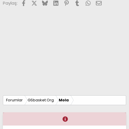
Facebook
X (Twitter)
Bluesky
LinkedIn
Pinterest
Tumblr
WhatsApp
E-posta
Paylaş:
Forumlar
GSbasket.Org
Mola