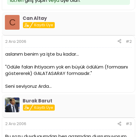
lütfen
giriş yapın
veya
üye olun
.
i
Can Altay
C
Kayıtlı Üye
2 Ara 2006
#2
aslanım benim ya işte bu kadar...
"Ödüle falan ihtiyacım yok en büyük ödülüm (formasını
göstererek) GALATASARAY formasıdır."
Seni seviyoruz Arda...
Burak Barut
Kayıtlı Üye
2 Ara 2006
#3
Bu sozu duydugumdan berı agzımdan dusrumuyorum ..