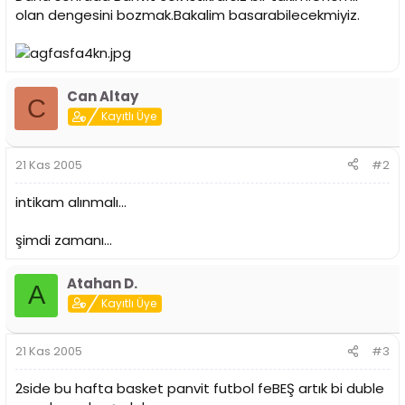
i
olan dengesini bozmak.Bakalim basarabilecekmiyiz.
Can Altay
C
Kayıtlı Üye
21 Kas 2005
#2
intikam alınmalı...
şimdi zamanı...
Atahan D.
A
Kayıtlı Üye
21 Kas 2005
#3
2side bu hafta basket panvit futbol feBEŞ artık bi duble