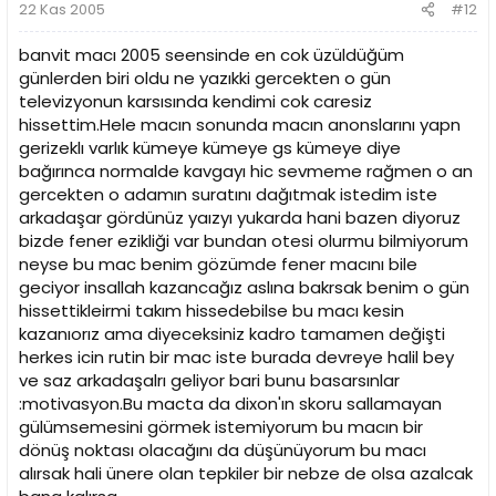
22 Kas 2005
#12
banvit macı 2005 seensinde en cok üzüldüğüm
günlerden biri oldu ne yazıkki gercekten o gün
televizyonun karsısında kendimi cok caresiz
hissettim.Hele macın sonunda macın anonslarını yapn
gerizeklı varlık kümeye kümeye gs kümeye diye
bağırınca normalde kavgayı hic sevmeme rağmen o an
gercekten o adamın suratını dağıtmak istedim iste
arkadaşar gördünüz yaızyı yukarda hani bazen diyoruz
bizde fener ezikliği var bundan otesi olurmu bilmiyorum
neyse bu mac benim gözümde fener macını bile
geciyor insallah kazancağız aslına bakrsak benim o gün
hissettikleirmi takım hissedebilse bu macı kesin
kazanıorız ama diyeceksiniz kadro tamamen değişti
herkes icin rutin bir mac iste burada devreye halil bey
ve saz arkadaşalrı geliyor bari bunu basarsınlar
:motivasyon.Bu macta da dixon'ın skoru sallamayan
gülümsemesini görmek istemiyorum bu macın bir
dönüş noktası olacağını da düşünüyorum bu macı
alırsak hali ünere olan tepkiler bir nebze de olsa azalcak