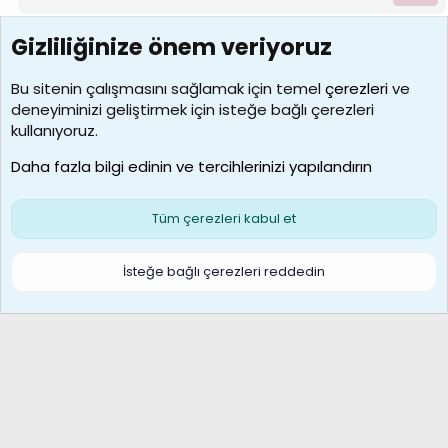
Gizliliğinize önem veriyoruz
7388
Kullanıcılar
Bu sitenin çalışmasını sağlamak için temel
çerezleri
ve
deneyiminizi geliştirmek için isteğe bağlı çerezleri
borabekirogluu
kullanıyoruz.
Son üye
Daha fazla bilgi edinin ve tercihlerinizi yapılandırın
Bize ulaşın
Şartlar ve kurallar
Gizlilik politikası
Çerezler
Yardım
Ana sayfa
R
Tüm çerezleri kabul et
S
S
Galatasaray Basketbol | GS Basket Taraftar Platformu
İsteğe bağlı çerezleri reddedin
®
Community platform by XenForo
© 2010-2026 XenForo Ltd.
XenForo Türkçe 🇹🇷 Destek Forumu –
XenWp.Com