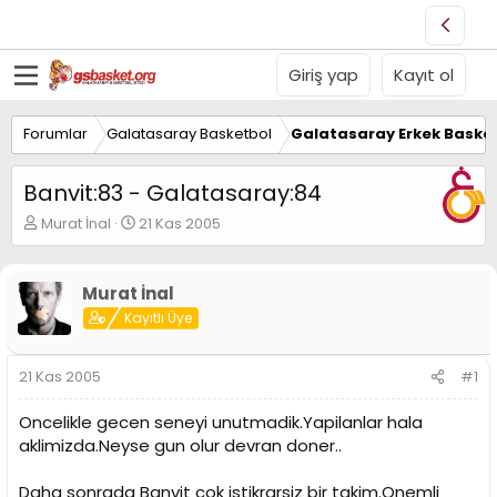
Giriş yap
Kayıt ol
Forumlar
Galatasaray Basketbol
Galatasaray Erkek Basket
Banvit:83 - Galatasaray:84
K
B
Murat İnal
21 Kas 2005
o
a
n
ş
u
l
Murat İnal
y
a
Kayıtlı Üye
u
n
B
g
a
ı
21 Kas 2005
#1
ş
ç
l
t
Oncelikle gecen seneyi unutmadik.Yapilanlar hala
a
a
t
r
aklimizda.Neyse gun olur devran doner..
a
i
n
h
Daha sonrada Banvit cok istikrarsiz bir takim.Onemli