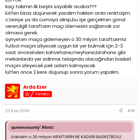
kaçı takımın ilk beşini sayabilir acaba???
lütfen biraz düşünerek yazalım haklısın arda renktaşım.
c.tesiye ya da cumaya alınıp,bu işe gerçekten gönül
veren,ilgili taraftarın maçı izlemesini sağlamak zor
olmasa gerek.
ayrıyeten maça gidemeyen o 30 milyon taraftarımız
futbol maçını izliyecek uygun bir yer bulmak için 2-3
saat öncesinden kahvehane,meyhane,birahane gibi
mekanlarda yer edinme telaşında olacağından basket
maçını izleyecek pek adam kalmıyacak.
lütfen önce 2 kere düşünüp sonra yorum yapalım.
Arda Ezer
Yönetici
23 Kas 2005
#18
queencounty' Alıntı:
bakalım o 30 milyon ARAFTARIN NE KADARI BASKETBOLU