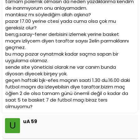
tamam polemik olmasın da neden yazdıklarıma kendim
de inanmıyorum onu anlayamadım.
mantıksız mı söylediğim allah aşkına?
pazar 17.00 yerine ctesi yada cuma olsa çok mu
gereksiz olur?
ben;g.saray-fener derbisini izlemek yerine basket
maçını izliycem diyen taraftar sayısı 2elin parmaklarını
geçmez.
bu maçı pazar oynatmak kadar saçma sapan bir
uygulama olamaz.
sende site yöneticisi olarak ne var canım bunda
diyosan diyecek birşey yok.
geçen haftaki bjk-efes maçının saati 1.30 du.16.00 daki
futbol maçını da izleyebilsin diye taraftar.bizim maç
öğlen 2 de olsa tamam günü önemli değil o kadar da
saat 5 te basket 7 de futbol maçı biraz ters
olmuyomu?
uA 59
U