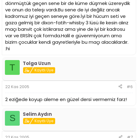
dönmüştük geçen sene bir de küme düşmek üzereydik
ve onun da teleşı vardı.Bu sene de iyi değiliz ancak
kadromuz iyi geçen seneye göre.İyi bir hücum seti ve
gaza gelmiş bir dixon-fatih-whisby 3 lüsü ile kesin alırız
maçı banvit çok istikrarsız ama yine de iyi bir kadrosu
var ve ERSİN çok formda.Halil e güvenmiyorum ama
bizim çocuklar kendi gayretleriyle bu maçı alacaklardır.
:hi
Tolga Uzun
T
Kayıtlı Üye
22 Kas 2005
#6
2 eziğede koyup aleme en güzel dersi vermemiz farz!
Selim Aydın
S
Kayıtlı Üye
22 Kas 2005
#7