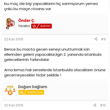
bu maç öle bişi yapıcaklarını hiç sanmıyorum yemez
çnkü bu maçın rövansı var
Önder Ç.
Yönetici
Admin
22 Kas 2005
#9
Bence bu macta gecen seneyi unutturmak icin
ellerinden geleni yapacaklar,ligin 2. yarısında istanbula
geleceklerinin farkındalar.
Ama kırmızı halı serselerde İstanbulda olacakların önüne
gecemeyecekler hicbir sekilde !
Doğan Sağlam
Kayıtlı Üye
22 Kas 2005
#10