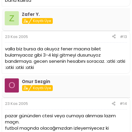
bana kalırsa
Zafer Y.
Z
Kayıtlı Üye
23 Kas 2005
#13
valla biz bursa da okuyoz fener macına bilet
bulamıyacaz gibi 3-4 kişi gitmeyi dusunuyoz
bandırmaya. gecen senenin hesabını soracaz. :atki :atki
:atki :atki :atki
Onur Sezgin
O
Kayıtlı Üye
23 Kas 2005
#14
pazar gününden ctesi veya cumaya alınması lazım
maçın.
futbol maçında olacağımızdan izleyemiyecez ki