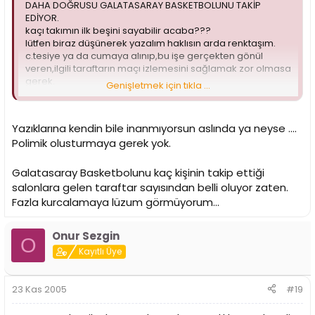
DAHA DOĞRUSU GALATASARAY BASKETBOLUNU TAKİP
EDİYOR.
kaçı takımın ilk beşini sayabilir acaba???
lütfen biraz düşünerek yazalım haklısın arda renktaşım.
c.tesiye ya da cumaya alınıp,bu işe gerçekten gönül
veren,ilgili taraftarın maçı izlemesini sağlamak zor olmasa
gerek.
Genişletmek için tıkla ...
ayrıyeten maça gidemeyen o 30 milyon taraftarımız futbol
maçını izliyecek uygun bir yer bulmak için 2-3 saat
öncesinden kahvehane,meyhane,birahane gibi
Yazıklarına kendin bile inanmıyorsun aslında ya neyse ....
mekanlarda yer edinme telaşında olacağından basket
Polimik olusturmaya gerek yok.
maçını izleyecek pek adam kalmıyacak.
lütfen önce 2 kere düşünüp sonra yorum yapalım.
Galatasaray Basketbolunu kaç kişinin takip ettiği
salonlara gelen taraftar sayısından belli oluyor zaten.
Fazla kurcalamaya lüzum görmüyorum...
Onur Sezgin
O
Kayıtlı Üye
23 Kas 2005
#19