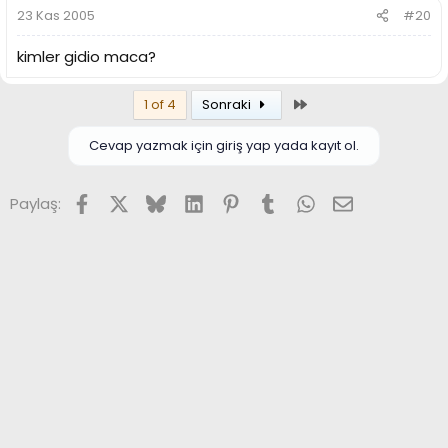
23 Kas 2005
#20
kimler gidio maca?
Son
1 of 4
Sonraki
Cevap yazmak için giriş yap yada kayıt ol.
Facebook
X (Twitter)
Bluesky
LinkedIn
Pinterest
Tumblr
WhatsApp
E-posta
Paylaş: