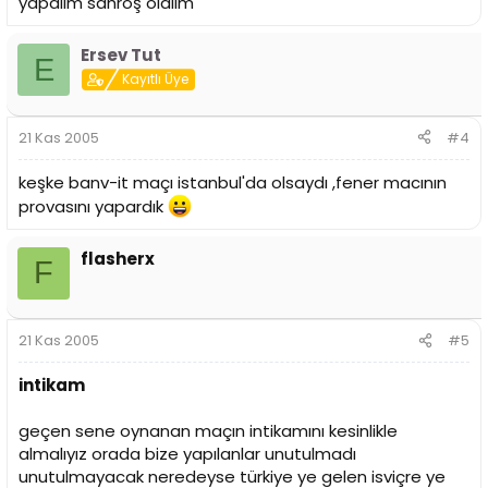
yapalım sahroş olalım
Ersev Tut
E
Kayıtlı Üye
21 Kas 2005
#4
keşke banv-it maçı istanbul'da olsaydı ,fener macının
provasını yapardık
flasherx
F
21 Kas 2005
#5
intikam
geçen sene oynanan maçın intikamını kesinlikle
almalıyız orada bize yapılanlar unutulmadı
unutulmayacak neredeyse türkiye ye gelen isviçre ye