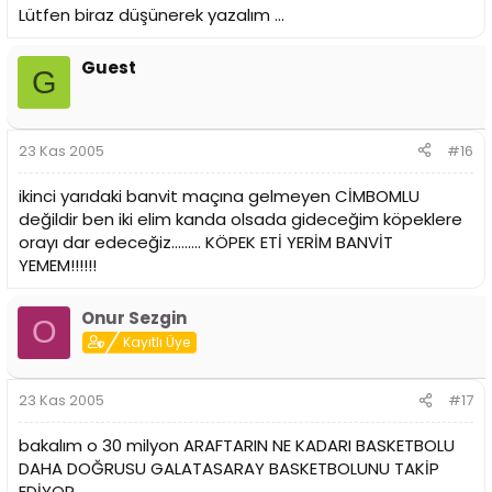
Lütfen biraz düşünerek yazalım ...
Guest
G
23 Kas 2005
#16
ikinci yarıdaki banvit maçına gelmeyen CİMBOMLU
değildir ben iki elim kanda olsada gideceğim köpeklere
orayı dar edeceğiz......... KÖPEK ETİ YERİM BANVİT
YEMEM!!!!!!
Onur Sezgin
O
Kayıtlı Üye
23 Kas 2005
#17
bakalım o 30 milyon ARAFTARIN NE KADARI BASKETBOLU
DAHA DOĞRUSU GALATASARAY BASKETBOLUNU TAKİP
EDİYOR.