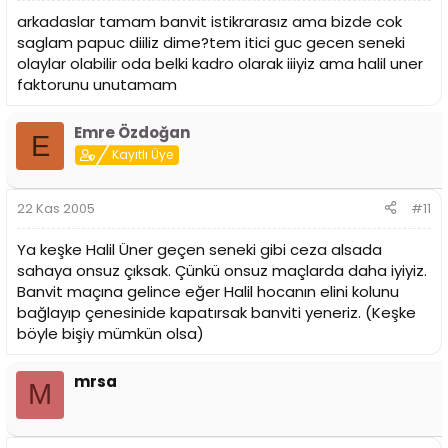
arkadaslar tamam banvit istikrarasız ama bizde cok
saglam papuc diiliz dime?tem itici guc gecen seneki
olaylar olabilir oda belki kadro olarak iiiyiz ama halil uner
faktorunu unutamam
Emre Özdoğan
E
Kayıtlı Üye
22 Kas 2005
#11
Ya keşke Halil Üner geçen seneki gibi ceza alsada
sahaya onsuz çıksak. Çünkü onsuz maçlarda daha iyiyiz.
Banvit maçına gelince eğer Halil hocanın elini kolunu
bağlayıp çenesinide kapatırsak banviti yeneriz. (Keşke
böyle bişiy mümkün olsa)
mrsa
M