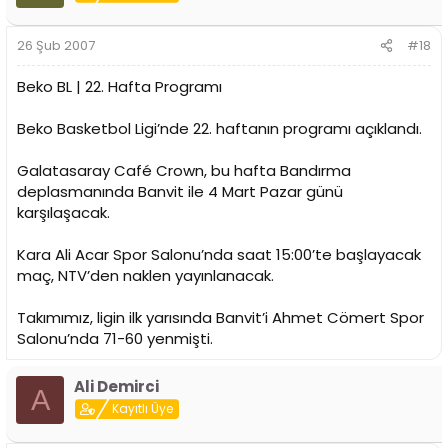
26 Şub 2007
#18
Beko BL | 22. Hafta Programı
Beko Basketbol Ligi’nde 22. haftanın programı açıklandı.
Galatasaray Café Crown, bu hafta Bandırma
deplasmanında Banvit ile 4 Mart Pazar günü
karşılaşacak.
Kara Ali Acar Spor Salonu’nda saat 15:00’te başlayacak
maç, NTV’den naklen yayınlanacak.
Takımımız, ligin ilk yarısında Banvit’i Ahmet Cömert Spor
Salonu’nda 71-60 yenmişti.
Ali Demirci
A
Kayıtlı Üye