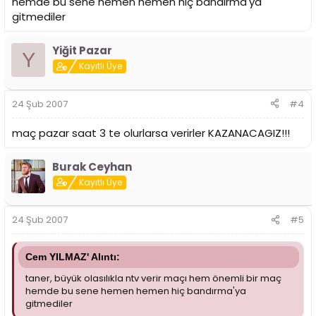
hemde bu sene hemen hemen hiç bandırma'ya
gitmediler
Yiğit Pazar
Y
Kayıtlı Üye
24 Şub 2007
#4
maç pazar saat 3 te olurlarsa verirler KAZANACAGIZ!!!
Burak Ceyhan
Kayıtlı Üye
24 Şub 2007
#5
Cem YILMAZ' Alıntı:
taner, büyük olasılıkla ntv verir maçı hem önemli bir maç
hemde bu sene hemen hemen hiç bandırma'ya
gitmediler