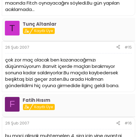
macında Fitch oynayacağını söyledi.Bu gün yapılan
acıklamada...
Tunç Altanlar
T
Kayıtlı Üye
26 Şub 2007
#15
çok zor maç olacak ben kazanacağımızı
düşünmüyorum .Banvit içerde maçları bırakmıyor
sonuna kadar saldırıyorlar.Bu maçıda kaybedersek
beşiktaş bizi geçer zaten.Bu arada Hollman
gönderildimi hiç oyuna girmedide ilginç geldi bana.
Fatih Hısım
F
Kayıtlı Üye
26 Şub 2007
#16
bu maci alirsak muhtemelen 4. sira icin yine avantaj