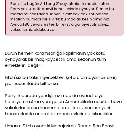
Banvit te bugün Art Long 21 sayi atmis. ilk macta zaten
Perry yoktu. artik banvit kendi evinde oynuyor. Bence bu
macta mutlak favori Banvit. isimiz cok cok zor olacak.
Insallah bu maci aliriz. Artik bu maclari kesin almaliyiz.
Ayrica FBÜ veya Efes ten bir ekstra galibiyet almaliyiz.
yoksa isimiz oldukca zor.
Durun hemen karamsarlığa kapılmayın.Çok kötü
oynayarak bir maç kaybettik ama sezonun tüm
emeklerini değil !!!
Fitch'siz bu takım gercekten şoförü olmayan bir araç
gibi hücumlarda bilhassa.
Perry ilk burada yendiğimz mac da oynadı diye
hatırlıyorum.Ama yeni gelen Amerikalılarla nasıl bir hava
yakalarlar orası muamma ama ilk kez sanırım yeni
transferleri ile önemli bir maca evlerinde cıkacaklar.
Umarım Fitch oynar ki Menajerimiz Recep Şen Banvit