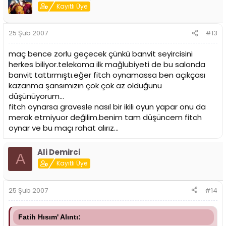
Kayıtlı Üye
25 Şub 2007
#13
maç bence zorlu geçecek çünkü banvit seyircisini
herkes biliyor.telekoma ilk mağlubiyeti de bu salonda
banvit tattırmıştı.eğer fitch oynamassa ben açıkçası
kazanma şansımızın çok çok az olduğunu
düşünüyorum...
fitch oynarsa gravesle nasıl bir ikili oyun yapar onu da
merak etmiyuor değilim.benim tam düşüncem fitch
oynar ve bu maçı rahat alırız...
Ali Demirci
A
Kayıtlı Üye
25 Şub 2007
#14
Fatih Hısım' Alıntı: