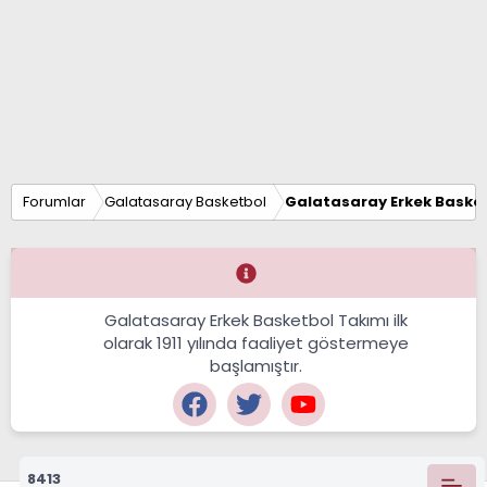
Forumlar
Galatasaray Basketbol
Galatasaray Erkek Basket
Galatasaray Erkek Basketbol Takımı ilk
olarak 1911 yılında faaliyet göstermeye
başlamıştır.
8413