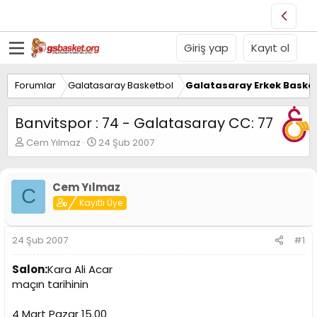
Giriş yap
Kayıt ol
Forumlar
Galatasaray Basketbol
Galatasaray Erkek Basket
Banvitspor : 74 - Galatasaray CC: 77
K
B
Cem Yılmaz
24 Şub 2007
o
a
n
ş
u
l
Cem Yılmaz
C
y
a
Kayıtlı Üye
u
n
B
g
a
ı
24 Şub 2007
#1
ş
ç
l
t
Salon:
Kara Ali Acar
a
a
t
r
maçın tarihinin
a
i
n
h
4 Mart Pazar 15.00