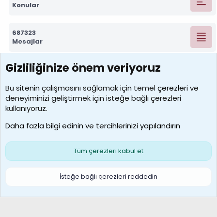
Konular
687323
Mesajlar
Gizliliğinize önem veriyoruz
7390
Kullanıcılar
Bu sitenin çalışmasını sağlamak için temel
çerezleri
ve
deneyiminizi geliştirmek için isteğe bağlı çerezleri
MosesBrownHayranı
kullanıyoruz.
Son üye
Daha fazla bilgi edinin ve tercihlerinizi yapılandırın
Bize ulaşın
Şartlar ve kurallar
Gizlilik politikası
Çerezler
Yardım
Ana sayfa
R
Tüm çerezleri kabul et
S
S
Galatasaray Basketbol | GS Basket Taraftar Platformu
İsteğe bağlı çerezleri reddedin
®
Community platform by XenForo
© 2010-2026 XenForo Ltd.
XenForo Türkçe 🇹🇷 Destek Forumu –
XenWp.Com