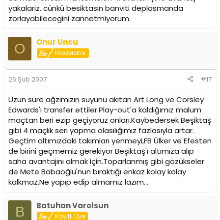
yakalariz. cünkü besiktasin banviti deplasmanda
zorlayabilecegini zannetmiyorum.
Onur Uncu
O
Moderator
26 Şub 2007
#17
Uzun süre ağzımızın suyunu akıtan Art Long ve Corsley
Edwards'ı transfer ettiler.Play-out'a kaldığımız malum
maçtan beri ezip geçiyoruz onları.Kaybedersek Beşiktaş
gibi 4 maçlık seri yapma olasılığımız fazlasıyla artar.
Geçtim altımızdaki takımları yenmeyi,FB Ülker ve Efesten
de birini geçmemiz gerekiyor Beşiktaş'ı altımıza alıp
saha avantajını almak için.Toparlanmış gibi gözükseler
de Mete Babaoğlu'nun bıraktığı enkaz kolay kolay
kalkmaz.Ne yapıp edip almamız lazım...
Batuhan Varolsun
B
Kayıtlı Üye