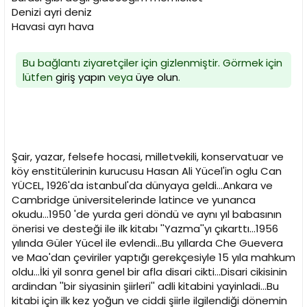
n
h
Denizi ayri deniz
i
Havasi ayrı hava
Bu bağlantı ziyaretçiler için gizlenmiştir. Görmek için
lütfen
giriş yapın
veya
üye olun
.
Şair, yazar, felsefe hocasi, milletvekili, konservatuar ve
köy enstitülerinin kurucusu Hasan Ali Yücel'in oglu Can
YÜCEL, 1926'da istanbul'da dünyaya geldi...Ankara ve
Cambridge üniversitelerinde latince ve yunanca
okudu...1950 'de yurda geri döndü ve aynı yıl babasının
önerisi ve desteği ile ilk kitabı ''Yazma''yı çıkarttı...1956
yılında Güler Yücel ile evlendi...Bu yıllarda Che Guevera
ve Mao'dan çeviriler yaptığı gerekçesiyle 15 yıla mahkum
oldu...İki yil sonra genel bir afla disari cikti...Disari cikisinin
ardindan ''bir siyasinin şiirleri'' adli kitabini yayinladi...Bu
kitabi için ilk kez yoğun ve ciddi şiirle ilgilendiği dönemin