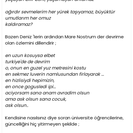
ağırdır sevmelerim her yürek taşıyamaz, büyüktür
umutlarım her omuz
kaldıramaz?
Bazen Deniz 'lerin ardından Mare Nostrum der devrime
olan özlemini dillendirir ;
en uzun kosuysa elbet
turkiye'de de devrim
o, onun en guzel yuz metresini kostu
en sekmez luverin namlusundan firlayarak ...
en hizlisiydi hepimizin,
en once gogusledi ipi...
aciyorsam sana anam avradim olsun
ama ask olsun sana cocuk,
ask olsun..
Kendisine nasılsınız diye soran üniversite öğrencilerine,
güncelliğini hiç yitirmeyen şekilde ;