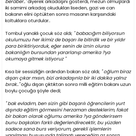
beraber.."
diyerek arkadaşını gösterdi, mezun olmuşlardı
iki samimi arkadaş okudukları liseden, gazi ve can
bakanın elini öptükten sonra masanın karşısındaki
koltuklara oturdular..
Tombul yanaklı çocuk söz aldı;
" babacığım biliyorsun
okulumuzu her ikimiz de başarı ile bitirdik ve bir yıldır
para biriktiriyorduk, eğer senin de iznin olursa
bakanlığın bursundan yararlanıp amerika ?ya
okumaya gitmek istiyoruz "
Kısa bir sessizliğin ardından bakan söz aldı;
" oğlum biraz
dışarı çıkar mısın, bizi arkadaşınla bir iki dakika yalnız
bırak.."
oğlu dışarı çıktıktan sonra milli eğitim bakanı uzun
boylu çocuğa şöyle dedi;
" bak evladım, ben sizin gibi başarılı öğrencilerin yurt
dışında eğitim görmesini herzaman desteklerim, fakat
bir bakan olarak oğlumu amerika ?ya gönderirsem
bunu başkaları farklı değerlendirecektir, bu yüzden
sadece sana burs veriyorum, gerekli işlemlerin
yapılması hususunda talimatı vereceğim az sonra..