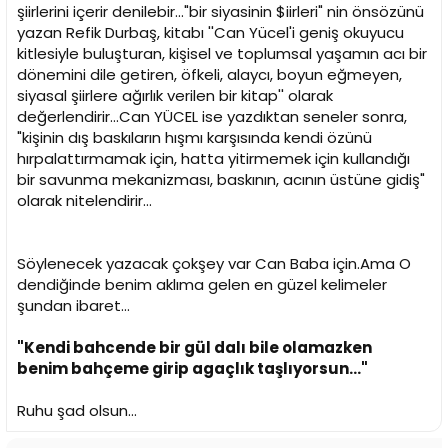
şiirlerini içerir denilebir..."bir siyasinin $iirleri" nin önsözünü
yazan Refik Durbaş, kitabı ''Can Yücel'i geniş okuyucu
kitlesiyle buluşturan, kişisel ve toplumsal yaşamın acı bir
dönemini dile getiren, öfkeli, alaycı, boyun eğmeyen,
siyasal şiirlere ağırlık verilen bir kitap'' olarak
değerlendirir...Can YÜCEL ise yazdıktan seneler sonra,
"kişinin dış baskıların hışmı karşısında kendi özünü
hırpalattırmamak için, hatta yitirmemek için kullandığı
bir savunma mekanizması, baskının, acının üstüne gidiş"
olarak nitelendirir...
Söylenecek yazacak çokşey var Can Baba için.Ama O
dendiğinde benim aklıma gelen en güzel kelimeler
şundan ibaret...
"Kendi bahcende bir gül dalı bile olamazken
benim bahçeme girip agaçlık taşlıyorsun..."
Ruhu şad olsun...