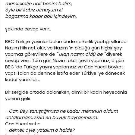
memleketin hali benim halim,
öyle bir kabız olmuşum ki
boğazıma kadar bok içindeyim..
şeklinde cevap verir..
BBC Türkçe yayınlar bölümünde spikerlik yaptığı yıllarda
Nazım Hikmet ölür, ve Nazım 'ın öldüğü gün hiçbir şey
yapmaz görevlilere de
" ulan nazım öldü be "
diyerek
cevap verir. Tüm gün Nazım okur çeviri yapmaz, o gün
BBC 'de Türkçe yayını yapılamaz ve Can Yücel boykot
yaptı falan da denince istifa eder Türkiye 'ye dönecek
kadar yüreklidir..
Bir sergide ortada dolanırken, alımlı bir kadın heyecanla
yanına gelir:
- Can Bey, tanıştığımıza ne kadar memnun oldum
anlatamam. sizin en büyük hayranınızım.
Can Yücel sırıtır:
- demek öyle, yatalım o halde?