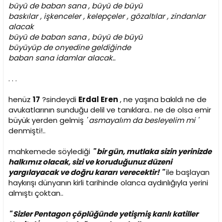
büyü de baban sana , büyü de büyü
baskılar , işkenceler , kelepçeler , gözaltılar , zindanlar
alacak
büyü de baban sana , büyü de büyü
büyüyüp de onyedine geldiğinde
baban sana idamlar alacak..
. . .
henüz
17
?sindeydi
Erdal Eren
, ne yaşına bakıldı ne de
avukatlarının sunduğu delil ve tanıklara.. ne de olsa emir
büyük yerden gelmiş
' asmayalım da besleyelim mi '
denmişti!..
mahkemede söylediği
" bir gün, mutlaka sizin yerinizde
halkımız olacak, sizi ve koruduğunuz düzeni
yargılayacak ve doğru kararı verecektir! "
ile başlayan
haykırışı dünyanın kirli tarihinde olanca aydınlığıyla yerini
almıştı çoktan..
" Sizler Pentagon çöplüğünde yetişmiş kanlı katiller