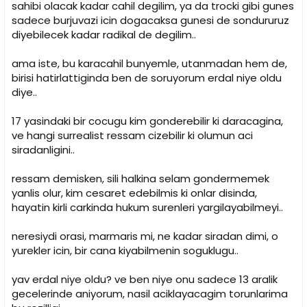
sahibi olacak kadar cahil degilim, ya da trocki gibi gunes
sadece burjuvazi icin dogacaksa gunesi de sondururuz
diyebilecek kadar radikal de degilim..
ama iste, bu karacahil bunyemle, utanmadan hem de,
birisi hatirlattiginda ben de soruyorum erdal niye oldu
diye..
17 yasindaki bir cocugu kim gonderebilir ki daracagina,
ve hangi surrealist ressam cizebilir ki olumun aci
siradanligini..
ressam demisken, sili halkina selam gondermemek
yanlis olur, kim cesaret edebilmis ki onlar disinda,
hayatin kirli carkinda hukum surenleri yargilayabilmeyi..
neresiydi orasi, marmaris mi, ne kadar siradan dimi, o
yurekler icin, bir cana kiyabilmenin soguklugu..
yav erdal niye oldu? ve ben niye onu sadece 13 aralik
gecelerinde aniyorum, nasil aciklayacagim torunlarima