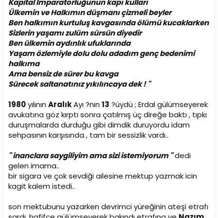
Kapital İmparatorluğunun kapı kulları
Ülkemin ve Halkımın düşmanı çizmeli beyler
Ben halkımın kurtuluş kavgasında ölümü kucaklarken
Sizlerin yaşamı zulüm sürsün diyedir
Ben ülkemin aydınlık ufuklarında
Yaşam özlemiyle dolu dolu adadım genç bedenimi
halkıma
Ama bensiz de sürer bu kavga
Sürecek saltanatınız yıkılıncaya dek ! "
1980
yılının
Aralık
Ayı ?nın
13
?üydü ; Erdal gülümseyerek
avukatına göz kırptı sonra çatılmış üç direğe baktı , tıpkı
duruşmalarda durduğu gibi dimdik duruyordu idam
sehpasının karşısında , tam bir sessizlik vardı..
" inanclara saygiliyim ama sizi istemiyorum "
dedi
gelen imama..
bir sigara ve çok sevdiği ailesine mektup yazmak icin
kagit kalem istedi..
son mektubunu yazarken devrimci yüreğinin ateşi etrafı
sardı, hafifçe gülümseyerek bakındı etrafına ve
Nazım