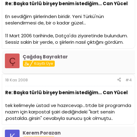
Re: Başka türlü birşey benim istediğim... Can Yücel
En sevdiğim şiirlerinden biridir. Yeni Türkü'nün
seslendirmesi de, bir o kadar güzel...
11 Mart 2006 tarihinde, Datça'da ziyaretinde bulundum.
Sessiz sakin bir yerde, o şiirlerin nasıl çıktığını gördüm.
Çağdaş Bayraktar
Ç
Kayıtlı Üye
18 Kas 2008
#4
Re: Başka türlü birşey benim istediğim... Can Yücel
tek kelimeyle üstad ve hazırcevap...trtde bir programda
nazım için karpostal şairi dediğindeki "kart sensin
,postalda..girsin" cevabıyla sunucu şok olmuştu..
Kerem Porazan
K