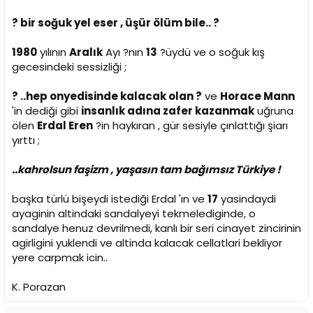
? bir soğuk yel eser , üşür ölüm bile.. ?
1980
yılının
Aralık
Ayı ?nın
13
?üydü ve o soğuk kış
gecesindeki sessizliği ;
? ..hep onyedisinde kalacak olan ?
ve
Horace Mann
'in dediği gibi
insanlık adına zafer kazanmak
uğruna
ölen
Erdal Eren
?in haykıran , gür sesiyle çınlattığı şiarı
yırttı ;
..kahrolsun faşizm , yaşasın tam bağımsız Türkiye !
başka türlü bişeydi istediği Erdal 'ın ve
17
yasindaydi
ayaginin altindaki sandalyeyi tekmelediginde, o
sandalye henuz devrilmedi, kanlı bir seri cinayet zincirinin
agirligini yuklendi ve altinda kalacak cellatlari bekliyor
yere carpmak icin..
K. Porazan