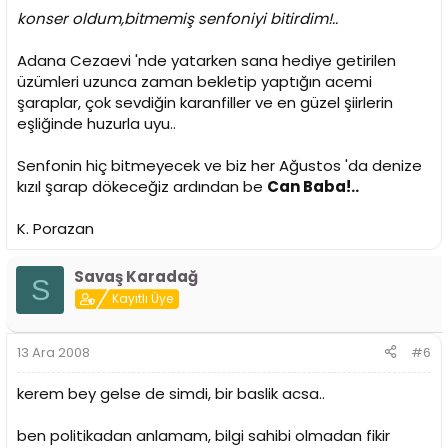
konser oldum,bitmemiş senfoniyi bitirdim!..
Adana Cezaevi 'nde yatarken sana hediye getirilen
üzümleri uzunca zaman bekletip yaptığın acemi
şaraplar, çok sevdiğin karanfiller ve en güzel şiirlerin
eşliğinde huzurla uyu..
Senfonin hiç bitmeyecek ve biz her Ağustos 'da denize
kızıl şarap dökeceğiz ardından be
Can Baba!..
K. Porazan
Savaş Karadağ
S
Kayıtlı Üye
13 Ara 2008
#6
kerem bey gelse de simdi, bir baslik acsa..
ben politikadan anlamam, bilgi sahibi olmadan fikir