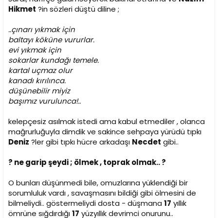
Hikmet
?in sözleri düştü diline ;
..çınarı yıkmak için
baltayı köküne vururlar.
evi yıkmak için
sokarlar kundağı temele.
kartal uçmaz olur
kanadı kırılınca.
düşünebilir miyiz
başımız vurulunca!..
kelepçesiz asılmak istedi ama kabul etmediler , olanca
mağrurluğuyla dimdik ve sakince sehpaya yürüdü tıpkı
Deniz
?ler gibi tıpkı hücre arkadaşı
Necdet
gibi..
? ne garip şeydi ; ölmek , toprak olmak.. ?
O bunları düşünmedi bile, omuzlarına yüklendiği bir
sorumluluk vardı , savaşmasını bildiği gibi ölmesini de
bilmeliydi.. göstermeliydi dosta - düşmana
17
yıllık
ömrüne sığdırdığı
17
yüzyıllık devrimci onurunu..