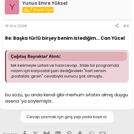
Yunus Emre Yüksel
Y
Kayıtlı Üye
16 Ara 2008
#8
Re: Başka türlü birşey benim istediğim... Can Yücel
Çağdaş Bayraktar' Alıntı:
tek kelimeyle üstad ve hazırcevap...trtde bir programda
nazım için karpostal şairi dediğindeki "kart sensin
,postalda..girsin" cevabıyla sunucu şok olmuştu..
bu sözü, şu anda kendi gibi merhum sıfatını almış duygu
asena 'ya söylemiştir..
Cevap yazmak için giriş yap yada kayıt ol.
Facebook
X (Twitter)
Bluesky
LinkedIn
Pinterest
Tumblr
WhatsApp
E-posta