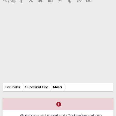
Paylaş:
Forumlar
GSbasket.Org
Mola
Galatasaray basketbolu Türkiye'ye getiren