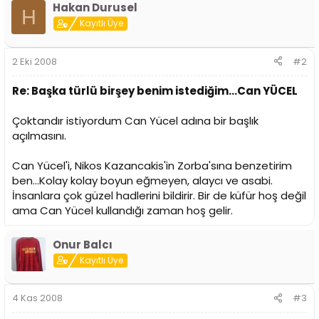
Hakan Durusel
H
Kayıtlı Üye
2 Eki 2008
#2
Re: Başka türlü birşey benim istediğim...Can YÜCEL
Çoktandır istiyordum Can Yücel adına bir başlık
açılmasını.
Can Yücel'i, Nikos Kazancakis'in Zorba'sına benzetirim
ben...Kolay kolay boyun eğmeyen, alaycı ve asabi.
İnsanlara çok güzel hadlerini bildirir. Bir de küfür hoş değil
ama Can Yücel kullandığı zaman hoş gelir.
Onur Balcı
Kayıtlı Üye
4 Kas 2008
#3