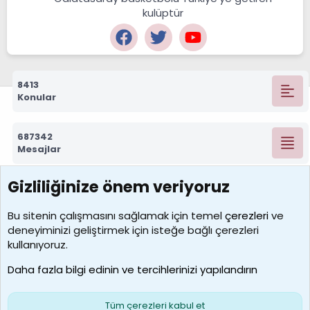
kulüptür
8413
Konular
687342
Mesajlar
Gizliliğinize önem veriyoruz
7390
Kullanıcılar
Bu sitenin çalışmasını sağlamak için temel
çerezleri
ve
deneyiminizi geliştirmek için isteğe bağlı çerezleri
MosesBrownHayranı
kullanıyoruz.
Son üye
Daha fazla bilgi edinin ve tercihlerinizi yapılandırın
Bize ulaşın
Şartlar ve kurallar
Gizlilik politikası
Çerezler
Yardım
Ana sayfa
R
Tüm çerezleri kabul et
S