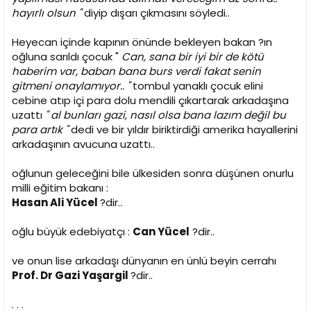
hayırlı olsun "
diyip dışarı çıkmasını söyledi..
Heyecan içinde kapının önünde bekleyen bakan ?ın
oğluna sarıldı çocuk "
Can, sana bir iyi bir de kötü
haberim var, baban bana burs verdi fakat senin
gitmeni onaylamıyor.. "
tombul yanaklı çocuk elini
cebine atıp içi para dolu mendili çıkartarak arkadaşına
uzattı
" al bunları gazi, nasıl olsa bana lazım değil bu
para artık "
dedi ve bir yıldır biriktirdiği amerika hayallerini
arkadaşının avucuna uzattı..
oğlunun geleceğini bile ülkesiden sonra düşünen onurlu
milli eğitim bakanı :
Hasan Ali Yücel
?dir..
oğlu büyük edebiyatçı :
Can Yücel
?dir..
ve onun lise arkadaşı dünyanın en ünlü beyin cerrahı
Prof. Dr Gazi Yaşargil
?dir..
. . .