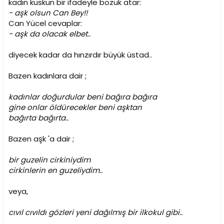
kadın küskün bir ifadeyle bozuk atar:
- aşk olsun Can Bey!!
Can Yücel cevaplar:
- aşk da olacak elbet..
diyecek kadar da hınzırdır büyük üstad..
Bazen kadınlara dair ;
kadınlar doğurdular beni bağıra bağıra
gine onlar öldürecekler beni aşktan
bağırta bağırta..
Bazen aşk 'a dair ;
bir guzelin cirkiniydim
cirkinlerin en guzeliydim..
veya,
cıvıl cıvıldı gözleri yeni dağılmış bir ilkokul gibi..