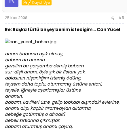
Kayıtlı Üye
25 Kas 2008
#5
Re: Başka türlü birşey benim istediğim... Can Yücel
anam babama aşık olmuş,
babam da anama.
gezelim bu çarşamba demiş babam.
sur-dişli anam, öyle şık bir fistanı yok,
ablasının nişanlığını istemiş ödünç,
teyzem daha toplu, oturmamış üstüne entari,
teyelle, iğneyle ayarlamışlar üstüne
anamın.
babam, kavilleri üzre, gelip topkapı dışındaki evlerine,
anamı alıp, kaçbir tıramvaylan aktarma,
bebeğe götürmüş o afrodit'i
bebek sırtlarına çıkmışlar.
babam oturtmuş anamı çayıra,