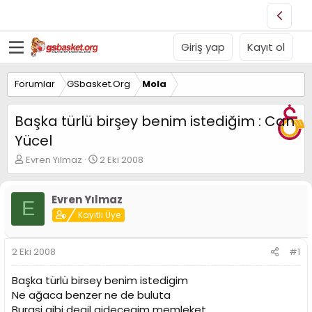
Giriş yap
Kayıt ol
Forumlar
GSbasket.Org
Mola
Başka türlü birşey benim istediğim : Can
Yücel
K
B
Evren Yılmaz
2 Eki 2008
o
a
n
ş
u
l
Evren Yılmaz
E
y
a
Kayıtlı Üye
u
n
B
g
a
ı
2 Eki 2008
#1
ş
ç
l
t
Başka türlü birsey benim istedigim
a
a
Ne ağaca benzer ne de buluta
t
r
Burasi gibi degil gidecegim memleket
a
i