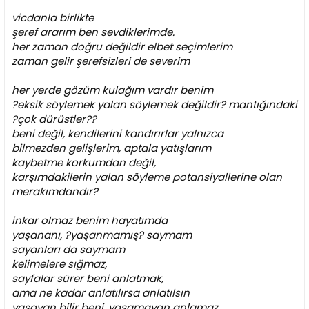
vicdanla birlikte
şeref ararım ben sevdiklerimde.
her zaman doğru değildir elbet seçimlerim
zaman gelir şerefsizleri de severim
her yerde gözüm kulağım vardır benim
?eksik söylemek yalan söylemek değildir? mantığındaki
?çok dürüstler??
beni değil, kendilerini kandırırlar yalnızca
bilmezden gelişlerim, aptala yatışlarım
kaybetme korkumdan değil,
karşımdakilerin yalan söyleme potansiyallerine olan
merakımdandır?
inkar olmaz benim hayatımda
yaşananı, ?yaşanmamış? saymam
sayanları da saymam
kelimelere sığmaz,
sayfalar sürer beni anlatmak,
ama ne kadar anlatılırsa anlatılsın
yaşayan bilir beni, yaşamayan anlamaz