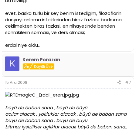
bu rezilligi..
evet, baska turlu bir sey benim istedigim, filozoflarin
dunyayi anlama isteklerinden biraz fazlasi, bodruma
cekilmekten biraz fazlasi, en nihayetinde benden
sonrakilerin sormasi, ve ders almasi;
erdal niye oldu..
Kerem Porazan
K
Kayıtlı Üye
15 Ara 2008
#7
büyü de baban sana , büyü de büyü
acılar alacak , yokluklar alacak , büyü de baban sana
büyü de baban sana , büyü de büyü
bitmez işsizlikler açlıklar alacak büyü de baban sana..