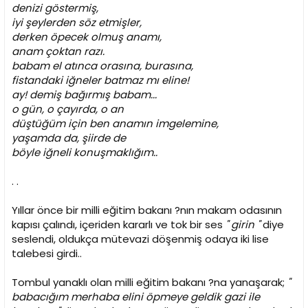
denizi göstermiş,
iyi şeylerden söz etmişler,
derken öpecek olmuş anamı,
anam çoktan razı.
babam el atınca orasına, burasına,
fistandaki iğneler batmaz mı eline!
ay! demiş bağırmış babam...
o gün, o çayırda, o an
düştüğüm için ben anamın imgelemine,
yaşamda da, şiirde de
böyle iğneli konuşmaklığım..
. .
Yıllar önce bir milli eğitim bakanı ?nın makam odasının
kapısı çalındı, içeriden kararlı ve tok bir ses
" girin "
diye
seslendi, oldukça mütevazi döşenmiş odaya iki lise
talebesi girdi..
Tombul yanaklı olan milli eğitim bakanı ?na yanaşarak;
"
babacığım merhaba elini öpmeye geldik gazi ile