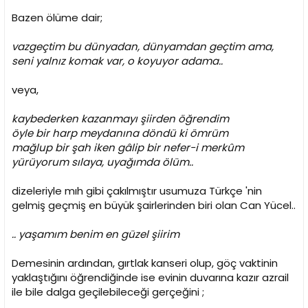
Bazen ölüme dair;
vazgeçtim bu dünyadan, dünyamdan geçtim ama,
seni yalnız komak var, o koyuyor adama..
veya,
kaybederken kazanmayı şiirden öğrendim
öyle bir harp meydanına döndü ki ömrüm
mağlup bir şah iken gâlip bir nefer-i merkûm
yürüyorum sılaya, uyağımda ölüm..
dizeleriyle mıh gibi çakılmıştır usumuza Türkçe 'nin
gelmiş geçmiş en büyük şairlerinden biri olan Can Yücel..
.. yaşamım benim en güzel şiirim
Demesinin ardından, gırtlak kanseri olup, göç vaktinin
yaklaştığını öğrendiğinde ise evinin duvarına kazır azrail
ile bile dalga geçilebileceği gerçeğini ;