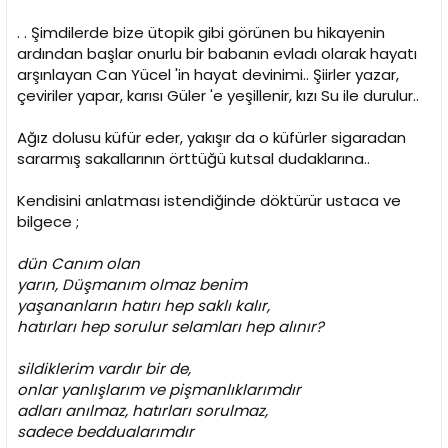
. . Şimdilerde bize ütopik gibi görünen bu hikayenin
ardından başlar onurlu bir babanın evladı olarak hayatı
arşınlayan Can Yücel 'in hayat devinimi.. Şiirler yazar,
çeviriler yapar, karısı Güler 'e yeşillenir, kızı Su ile durulur..
Ağız dolusu küfür eder, yakışır da o küfürler sigaradan
sararmış sakallarının örttüğü kutsal dudaklarına..
Kendisini anlatması istendiğinde döktürür ustaca ve
bilgece ;
dün Canım olan
yarın, Düşmanım olmaz benim
yaşananların hatırı hep saklı kalır,
hatırları hep sorulur selamları hep alınır?
sildiklerim vardır bir de,
onlar yanlışlarım ve pişmanlıklarımdır
adları anılmaz, hatırları sorulmaz,
sadece beddualarımdır