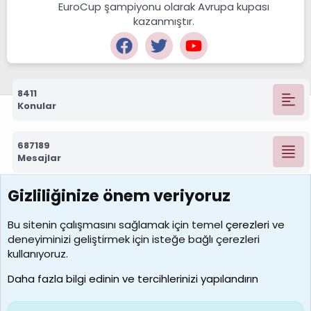
EuroCup şampiyonu olarak Avrupa kupası
kazanmıştır.
8411
Konular
687189
Mesajlar
Gizliliğinize önem veriyoruz
7388
Kullanıcılar
Bu sitenin çalışmasını sağlamak için temel
çerezleri
ve
deneyiminizi geliştirmek için isteğe bağlı çerezleri
borabekirogluu
kullanıyoruz.
Son üye
Daha fazla bilgi edinin ve tercihlerinizi yapılandırın
Bize ulaşın
Şartlar ve kurallar
Gizlilik politikası
Çerezler
Yardım
Ana sayfa
R