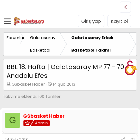
Giriş yap
Kayıt ol
Forumlar
Galatasaray
Galatasaray Erkek
Basketbol
Basketbol Takımı
BBL 18. Hafta | Galatasaray MP 77 - 70
Anadolu Efes
K
B
GSbasket Haber
14 Şub 2013
o
a
n
ş
Takvime eklendi: 100 Tarihler
u
l
y
a
u
n
GSbasket Haber
B
g
G
a
Admin
ı
ş
ç
l
t
14 Şub 2013
#1