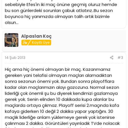
sebebiyle Efes'in iki maç önüne geçmiş oluruz hemde
bu son günlerdeki sorunları çabuk atlatırız..Bu sezon
boyunca hiç yanımızda olmayan talih artık bizimle
olsun...
Alpaslan Koç
Kayıtlı Üye
14 Şub 2013
#3
Hiç ama hiç önemi olmayan bir maç. Kazanmamız
gereken yani telafisi olmayan maçları alamadıktan
sonra sezonun önemi yok. Bundan sonra playofflara
kadar olan maçlarımızın alayı gazozuna. Normal sezon
liderliği çok önemli şu bu diyerek kendimizi gazlamaya
gerek yok. Senin elinden 10 dakikada kupa alanlar bu
maçlarda ortaya çıkmaz. Playoff serisi 2.maçında kafa
kafaya giderken 10 değil 2 dakika yapar yaptığını. 30
maçlık liderliğe anlam yüklemeye gerek yok istenirse
çalınması 2 dakika. Görüntüleri yayınladık TVde nolacak