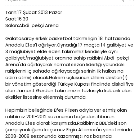
a
a
t
r
a
i
Tarih:17 Şubat 2013 Pazar
n
h
Saat:16:30
i
Salon:Abdi İpekçi Arena
Galatasaray erkek basketbol takımı ligin 18. haftasında
Anadolu Efes'i ağırlıyor.Oynadığı 17 maçta 14 galibiyet ve
3 mağlubiyet elde eden takımımız kendisiyle aynı
galibiyet/mağlubiyet oranına sahip rakibini Abdi İpekçi
Arena'da ağırlayarak normal sezon liderliği yolundaki
rakiplerini iç sahada ağırlayacağı serinin ilk halkasına
adım atmış olacak.Hakem üçlüsünün dillere destan(!)
bir yönetim gösterdiği Türkiye Kupası finalinde diskalifiye
olan Jamont Gordon takımımızın fazlasıyla kabarık olan
eksikler listesine eklenmiş durumda.
Hepimizin belleğinde Efes Pilsen adıyla yer etmiş olan
rakibimiz 2011-2012 sezonunun başından itibaren
Anadolu Efes olarak karşımızda.Rakibimiz BBL'deki son
şampiyonluğunu koçumuz Ergin Ataman'ın yönetiminde
2008-2009 sezonunda kazanmıştı.Yaz başında