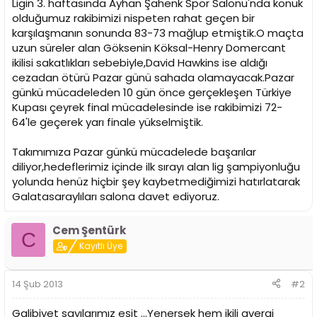
Ligin 3. haftasında Ayhan Şahenk Spor Salonu'nda konuk
olduğumuz rakibimizi nispeten rahat geçen bir
karşılaşmanın sonunda 83-73 mağlup etmiştik.O maçta
uzun süreler alan Göksenin Köksal-Henry Domercant
ikilisi sakatlıkları sebebiyle,David Hawkins ise aldığı
cezadan ötürü Pazar günü sahada olamayacak.Pazar
günkü mücadeleden 10 gün önce gerçekleşen Türkiye
Kupası çeyrek final mücadelesinde ise rakibimizi 72-
64'le geçerek yarı finale yükselmiştik.
Takımımıza Pazar günkü mücadelede başarılar
diliyor,hedeflerimiz içinde ilk sırayı alan lig şampiyonluğu
yolunda henüz hiçbir şey kaybetmediğimizi hatırlatarak
Galatasaraylıları salona davet ediyoruz.
Cem Şentürk
C
Kayıtlı Üye
14 Şub 2013
#2
Galibiyet sayılarımız eşit ...Yenersek hem ikili averaj