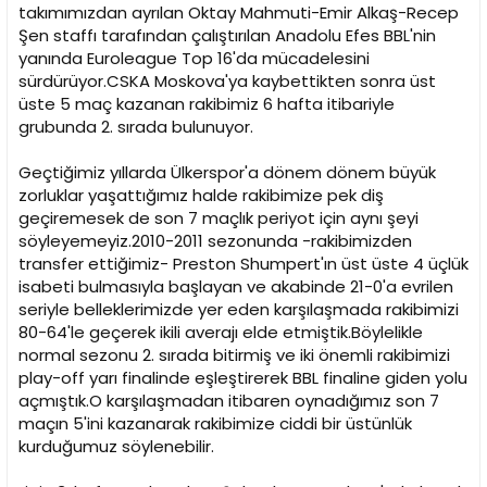
takımımızdan ayrılan Oktay Mahmuti-Emir Alkaş-Recep
Şen staffı tarafından çalıştırılan Anadolu Efes BBL'nin
yanında Euroleague Top 16'da mücadelesini
sürdürüyor.CSKA Moskova'ya kaybettikten sonra üst
üste 5 maç kazanan rakibimiz 6 hafta itibariyle
grubunda 2. sırada bulunuyor.
Geçtiğimiz yıllarda Ülkerspor'a dönem dönem büyük
zorluklar yaşattığımız halde rakibimize pek diş
geçiremesek de son 7 maçlık periyot için aynı şeyi
söyleyemeyiz.2010-2011 sezonunda -rakibimizden
transfer ettiğimiz- Preston Shumpert'ın üst üste 4 üçlük
isabeti bulmasıyla başlayan ve akabinde 21-0'a evrilen
seriyle belleklerimizde yer eden karşılaşmada rakibimizi
80-64'le geçerek ikili averajı elde etmiştik.Böylelikle
normal sezonu 2. sırada bitirmiş ve iki önemli rakibimizi
play-off yarı finalinde eşleştirerek BBL finaline giden yolu
açmıştık.O karşılaşmadan itibaren oynadığımız son 7
maçın 5'ini kazanarak rakibimize ciddi bir üstünlük
kurduğumuz söylenebilir.