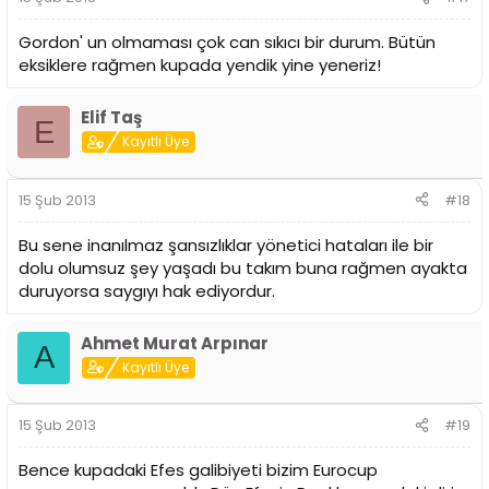
Gordon' un olmaması çok can sıkıcı bir durum. Bütün
eksiklere rağmen kupada yendik yine yeneriz!
Elif Taş
E
Kayıtlı Üye
15 Şub 2013
#18
Bu sene inanılmaz şansızlıklar yönetici hataları ile bir
dolu olumsuz şey yaşadı bu takım buna rağmen ayakta
duruyorsa saygıyı hak ediyordur.
Ahmet Murat Arpınar
A
Kayıtlı Üye
15 Şub 2013
#19
Bence kupadaki Efes galibiyeti bizim Eurocup