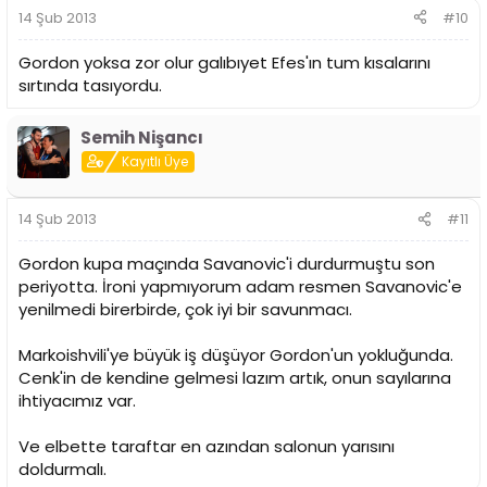
14 Şub 2013
#10
Gordon yoksa zor olur galıbıyet Efes'ın tum kısalarını
sırtında tasıyordu.
Semih Nişancı
Kayıtlı Üye
14 Şub 2013
#11
Gordon kupa maçında Savanovic'i durdurmuştu son
periyotta. İroni yapmıyorum adam resmen Savanovic'e
yenilmedi birerbirde, çok iyi bir savunmacı.
Markoishvili'ye büyük iş düşüyor Gordon'un yokluğunda.
Cenk'in de kendine gelmesi lazım artık, onun sayılarına
ihtiyacımız var.
Ve elbette taraftar en azından salonun yarısını
doldurmalı.