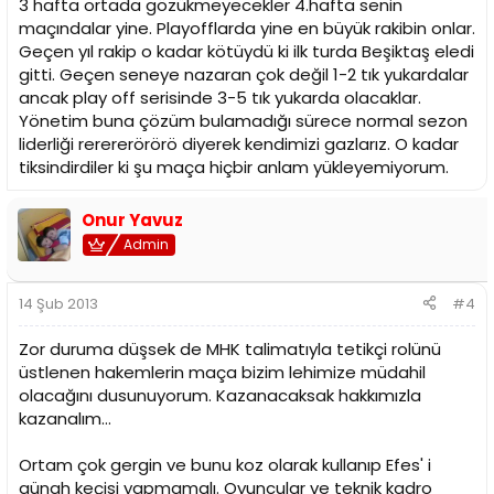
3 hafta ortada gözükmeyecekler 4.hafta senin
maçındalar yine. Playofflarda yine en büyük rakibin onlar.
Geçen yıl rakip o kadar kötüydü ki ilk turda Beşiktaş eledi
gitti. Geçen seneye nazaran çok değil 1-2 tık yukardalar
ancak play off serisinde 3-5 tık yukarda olacaklar.
Yönetim buna çözüm bulamadığı sürece normal sezon
liderliği rerererörörö diyerek kendimizi gazlarız. O kadar
tiksindirdiler ki şu maça hiçbir anlam yükleyemiyorum.
Onur Yavuz
Admin
14 Şub 2013
#4
Zor duruma düşsek de MHK talimatıyla tetikçi rolünü
üstlenen hakemlerin maça bizim lehimize müdahil
olacağını dusunuyorum. Kazanacaksak hakkımızla
kazanalım...
Ortam çok gergin ve bunu koz olarak kullanıp Efes' i
günah keçisi yapmamalı. Oyuncular ve teknik kadro