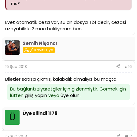
mu?
Evet otomatik ceza var, su an dosya Tbf'dedir, cezasi
uzayabilir ki 2 mac bekliyorum ben.
Semih Nişancı
Kayıtlı Üye
15 Şub 2013
#16
Biletler satışa çıkmış, kalabalık olmalıyız bu maçta.
Bu bağlantı ziyaretçiler için gizlenmiştir. Görmek için
lütfen
giriş yapın
veya
üye olun
.
Üye silindi 1178
Ü
15 Şub 2013
#17