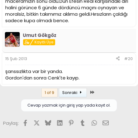
maceramızın sonu oldu.Dün Efesin Real karşısındaki diri
halini görünce 6 günde dördüncü maçını oynayan ve
moralsiz, bitkin takımımız aklıma geldi.Hırsızların çaldığı
sadece kupa olmadı bence.
Umut Gökgöz
Kayıtlı Üye
15 Şub 2013
#20
şanssızlıkta var bir yanda.
Gordon'dan sonra Cenk'te kayıp.
Son
1 of 9
Sonraki
Cevap yazmak için giriş yap yada kayıt ol.
Facebook
X (Twitter)
Bluesky
LinkedIn
Pinterest
Tumblr
WhatsApp
E-posta
Paylaş: