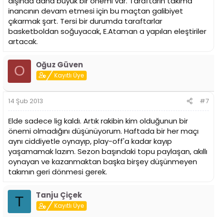
dışında daha büyük bir önemi var. Taraftarın takıma
inancının devam etmesi için bu maçtan galibiyet
çıkarmak şart. Tersi bir durumda taraftarlar
basketboldan soğuyacak, E.Ataman a yapılan eleştiriler
artacak.
Oğuz Güven
O
Kayıtlı Üye
14 Şub 2013
#7
Elde sadece lig kaldı. Artık rakibin kim olduğunun bir
önemi olmadığını düşünüyorum. Haftada bir her maçı
aynı ciddiyetle oynayıp, play-off'a kadar kayıp
yaşamamak lazım. Sezon başındaki topu paylaşan, akıllı
oynayan ve kazanmaktan başka birşey düşünmeyen
takımın geri dönmesi gerek.
Tanju Çiçek
T
Kayıtlı Üye