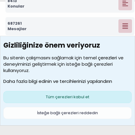
8413
Konular
687261
Mesajlar
Gizliliğinize önem veriyoruz
7388
Kullanıcılar
Bu sitenin çalışmasını sağlamak için temel
çerezleri
ve
deneyiminizi geliştirmek için isteğe bağlı çerezleri
borabekirogluu
kullanıyoruz.
Son üye
Daha fazla bilgi edinin ve tercihlerinizi yapılandırın
Bize ulaşın
Şartlar ve kurallar
Gizlilik politikası
Çerezler
Yardım
Ana sayfa
R
Tüm çerezleri kabul et
S
S
Galatasaray Basketbol | GS Basket Taraftar Platformu
İsteğe bağlı çerezleri reddedin
®
Community platform by XenForo
© 2010-2026 XenForo Ltd.
XenForo Türkçe 🇹🇷 Destek Forumu –
XenWp.Com