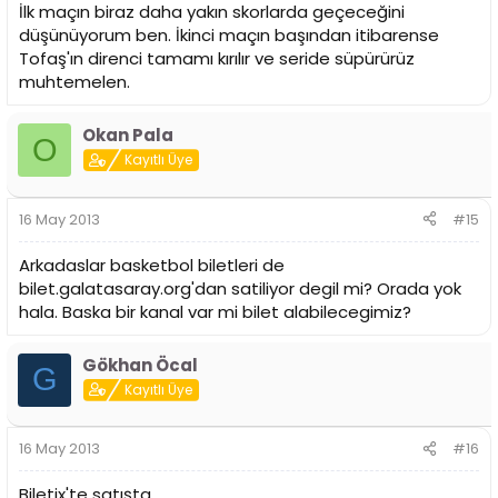
İlk maçın biraz daha yakın skorlarda geçeceğini
düşünüyorum ben. İkinci maçın başından itibarense
Tofaş'ın direnci tamamı kırılır ve seride süpürürüz
muhtemelen.
Okan Pala
O
Kayıtlı Üye
16 May 2013
#15
Arkadaslar basketbol biletleri de
bilet.galatasaray.org'dan satiliyor degil mi? Orada yok
hala. Baska bir kanal var mi bilet alabilecegimiz?
Gökhan Öcal
G
Kayıtlı Üye
16 May 2013
#16
Biletix'te satışta