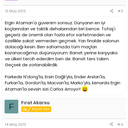
13 May 2013
#3
Ergin Ataman'a güvenim sonsuz. Dünyanın en iyi
koçlarından ve taktik dehalarından biri bence. Tofaş'ı
geçeriz de önemli olan fazla efor sarfetmeden ve
özellikle sakat vermeden geçmek. Yarı finalde salonun
dolacağı kesin. Ben sahamızda tüm maçları
kazanacağımızı düşünüyorum. Banvit yerine karşıyaka
ve ülkeri tercih ederdim ben de. Banvit ters takım.
Geçsek de zorlanabilirdik.
Parkede N'dong'la, Ersin Dağlı'yla, Ender Arslan'la,
Furkan'la, Gordon'la, Macvan'la, Marko'yla, kenarda Ergin
Ataman'la sevsin sizi Carlos Arroyo!!
Fırat Akarsu
F
Kayıtlı Üye
14 May 2013
#4