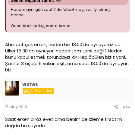
Semih Nişancı' Alıntı:
Hocam aynı gün saat 7'de futbol maçı var. İyi olmuş
bence.
Önce Abdi İpekçi, sonra Arena.
Abi saat çok erken, neden biz 13.00'de oynuyoruz da
Ülker 15.30'da oynuyor, neden tam tersi değil? Neden
bunu kabul etmek zorundayız ki? Hep öpülen biziz yani.
Şartlar 3 aşağı 5 yukarı eşit, ama saat 13.00'de oynayan
biz.
wotws
Kayıtlı Üye
16 May 2013
#14
Saat erken biraz evet ama benim de izleme fırsatım
doğdu bu sayede.