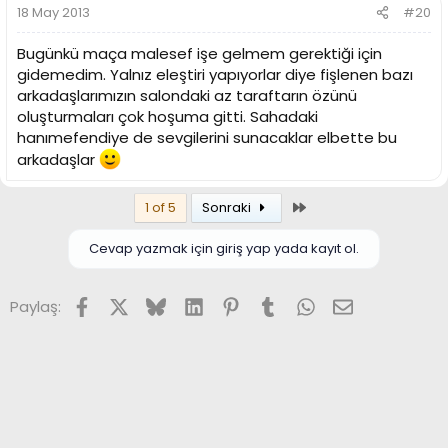
18 May 2013
#20
Bugünkü maça malesef işe gelmem gerektiği için
gidemedim. Yalnız eleştiri yapıyorlar diye fişlenen bazı
arkadaşlarımızın salondaki az taraftarın özünü
oluşturmaları çok hoşuma gitti. Sahadaki
hanımefendiye de sevgilerini sunacaklar elbette bu
arkadaşlar
Son
1 of 5
Sonraki
Cevap yazmak için giriş yap yada kayıt ol.
Facebook
X (Twitter)
Bluesky
LinkedIn
Pinterest
Tumblr
WhatsApp
E-posta
Paylaş: