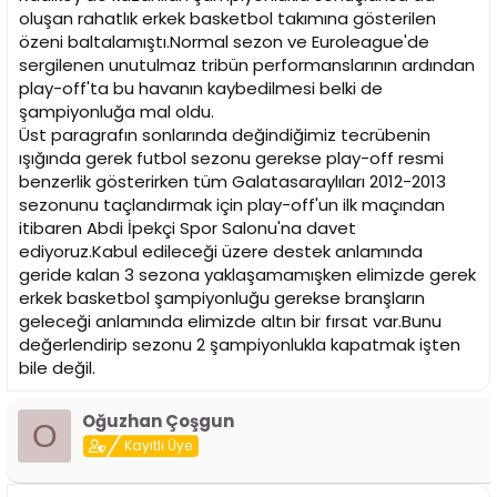
oluşan rahatlık erkek basketbol takımına gösterilen
özeni baltalamıştı.Normal sezon ve Euroleague'de
sergilenen unutulmaz tribün performanslarının ardından
play-off'ta bu havanın kaybedilmesi belki de
şampiyonluğa mal oldu.
Üst paragrafın sonlarında değindiğimiz tecrübenin
ışığında gerek futbol sezonu gerekse play-off resmi
benzerlik gösterirken tüm Galatasaraylıları 2012-2013
sezonunu taçlandırmak için play-off'un ilk maçından
itibaren Abdi İpekçi Spor Salonu'na davet
ediyoruz.Kabul edileceği üzere destek anlamında
geride kalan 3 sezona yaklaşamamışken elimizde gerek
erkek basketbol şampiyonluğu gerekse branşların
geleceği anlamında elimizde altın bir fırsat var.Bunu
değerlendirip sezonu 2 şampiyonlukla kapatmak işten
bile değil.
Oğuzhan Çoşgun
O
Kayıtlı Üye