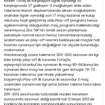
bitiren Tofaş ile karşılaşıyor.Ligde oynadığı 30
n
h
karşılaşmada 27 galibiyet-3 mağlubiyet elde eden
i
takımımız Banvit deplasmanında alınan mağlubiyetin
ardından ligde oynadığı son 17 maçı kazandı ve kulüp
rekorunu hayli geliştirmiş oldu.Play-off programı henüz
açıklanmamış olduğundan maç programı hakkında bilgi
veremiyoruz.Zira TBF'nin örnek sezon planlaması
sebebiyle normal sezon henüz tamamlanamadı,lig
sıralamasını ve play-off resmini belirleyecek maçlar hali
hazırda oynanıyor.İşin doğallığının ne ölçüde korunduğu
malumunuz.
Hatırlanacağı üzere takımımız 2011-2012 sezonun da ligi
lider bitirip play-off ilk turunda Tofaş'la
eşleşmişti.İstanbul'da oynanan ilk maçı 80-66,Bursa'da
oynanan ikinci maçı ise önemli bir geri dönüşle 79-73
kazanan takımımız yarı finale yükselmeyi
başarmıştı.Play-off ilk turunun iki sezondur 3 maç
üzerinden oynanması ligi üstte bitiren takıma hata lüksü
tanımıyor.
2011-2012 sezonunda futboldaki rezalet kararların
sonucunda sezonun aldığı kaotik hal 12 Mayıs 2012'de
Kadıköy'de kazanılan şampiyonlukla sonuçlansa da