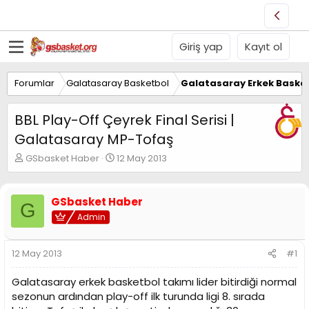
Giriş yap
Kayıt ol
Forumlar
Galatasaray Basketbol
Galatasaray Erkek Basket
BBL Play-Off Çeyrek Final Serisi |
Galatasaray MP-Tofaş
K
B
GSbasket Haber
12 May 2013
o
a
n
ş
u
l
GSbasket Haber
G
y
a
Admin
u
n
B
g
a
ı
12 May 2013
#1
ş
ç
l
t
Galatasaray erkek basketbol takımı lider bitirdiği normal
a
a
t
r
sezonun ardından play-off ilk turunda ligi 8. sırada
a
i