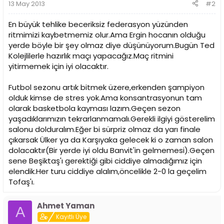
13 May 2013
#2
En büyük tehlike beceriksiz federasyon yüzünden
ritmimizi kaybetmemiz olur.Ama Ergin hocanın olduğu
yerde böyle bir şey olmaz diye düşünüyorum.Bugün Ted
Kolejlilerle hazırlık maçı yapacağız.Maç ritmini
yitirmemek için iyi olacaktır.
Futbol sezonu artık bitmek üzere,erkenden şampiyon
olduk kimse de stres yok.Ama konsantrasyonun tam
olarak basketbola kayması lazım.Geçen sezon
yaşadıklarımızın tekrarlanmamalı.Gerekli ilgiyi gösterelim
salonu dolduralım.Eğer bi sürpriz olmaz da yarı finale
çıkarsak Ülker ya da Karşıyaka gelecek ki o zaman salon
dolacaktır(Bir yerde iyi oldu Banvit'in gelmemesi).Geçen
sene Beşiktaş'ı gerektiği gibi ciddiye almadığımız için
elendik.Her turu ciddiye alalım,öncelikle 2-0 la geçelim
Tofaş'ı.
Ahmet Yaman
A
Kayıtlı Üye