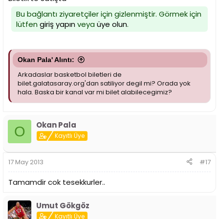
Bu bağlantı ziyaretçiler için gizlenmiştir. Görmek için
lütfen
giriş yapın
veya
üye olun
.
Okan Pala' Alıntı:
Arkadaslar basketbol biletleri de
bilet.galatasaray.org'dan satiliyor degil mi? Orada yok
hala. Baska bir kanal var mi bilet alabilecegimiz?
Okan Pala
O
Kayıtlı Üye
17 May 2013
#17
Tamamdir cok tesekkurler..
Umut Gökgöz
Kayıtlı Üye