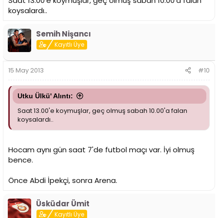
Saat 13.00'e koymuşlar, geç olmuş sabah 10.00'a falan
koysalardı..
Semih Nişancı
Kayıtlı Üye
15 May 2013
#10
Utku Ülkü' Alıntı:
Saat 13.00'e koymuşlar, geç olmuş sabah 10.00'a falan
koysalardı..
Hocam aynı gün saat 7'de futbol maçı var. İyi olmuş
bence.
Önce Abdi İpekçi, sonra Arena.
Üsküdar Ümit
Kayıtlı Üye