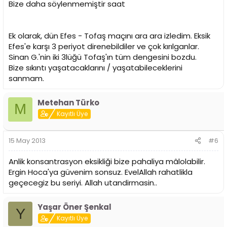
Bize daha söylenmemiştir saat
Ek olarak, dün Efes - Tofaş maçını ara ara izledim. Eksik
Efes'e karşı 3 periyot direnebildiler ve çok kırılganlar.
Sinan G.'nin iki 3lüğü Tofaş'ın tüm dengesini bozdu.
Bize sıkıntı yaşatacaklarını / yaşatabileceklerini
sanmam.
Metehan Türko
M
Kayıtlı Üye
15 May 2013
#6
Anlik konsantrasyon eksikliği bize pahaliya mâlolabilir.
Ergin Hoca'ya güvenim sonsuz. EvelAllah rahatlikla
geçecegiz bu seriyi. Allah utandirmasin..
Yaşar Öner Şenkal
Y
Kayıtlı Üye