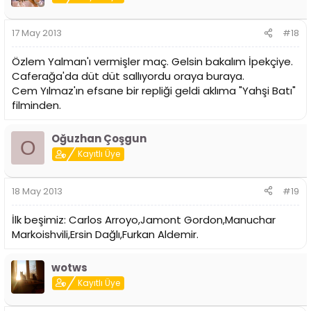
17 May 2013
#18
Özlem Yalman'ı vermişler maç. Gelsin bakalım İpekçiye.
Caferağa'da düt düt sallıyordu oraya buraya.
Cem Yılmaz'ın efsane bir repliği geldi aklıma "Yahşi Batı"
filminden.
Oğuzhan Çoşgun
O
Kayıtlı Üye
18 May 2013
#19
İlk beşimiz: Carlos Arroyo,Jamont Gordon,Manuchar
Markoishvili,Ersin Dağlı,Furkan Aldemir.
wotws
Kayıtlı Üye