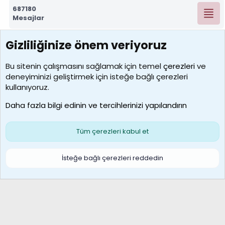
687180
Mesajlar
Gizliliğinize önem veriyoruz
7388
Kullanıcılar
Bu sitenin çalışmasını sağlamak için temel
çerezleri
ve
deneyiminizi geliştirmek için isteğe bağlı çerezleri
borabekirogluu
kullanıyoruz.
Son üye
Daha fazla bilgi edinin ve tercihlerinizi yapılandırın
Bize ulaşın
Şartlar ve kurallar
Gizlilik politikası
Çerezler
Yardım
Ana sayfa
R
Tüm çerezleri kabul et
S
S
Galatasaray Basketbol | GS Basket Taraftar Platformu
İsteğe bağlı çerezleri reddedin
®
Community platform by XenForo
© 2010-2026 XenForo Ltd.
XenForo Türkçe 🇹🇷 Destek Forumu –
XenWp.Com