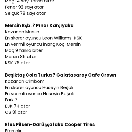
Maç 14 sayı farkla biter
Fener 92 sayı atar
Selçuk 78 sayı atar
Mersin Bşb. ? Pınar Karşıyaka
Kazanan Mersin
En skorer oyuncu Leon Williams-KSK
En verimli oyuncu İnanç Koç-Mersin
Maç 9 farkla biter.
Mersin 85 atar
KSK 76 atar
Beşiktaş Cola Turka ? Galatasaray Cafe Crown
Kazanan Cimbom
En skorer oyuncu Hüseyin Beşok
En verimli oyuncu Hüseyin Beşok
Fark 7
BJK 74 atar
GS 81 atar
Efes Pilsen-Darüşşafaka Cooper Tires
Efes alır