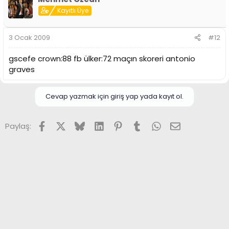
Kayıtlı Üye
3 Ocak 2009
#12
gscefe crown:88 fb ülker:72 maçın skoreri antonio
graves
Cevap yazmak için giriş yap yada kayıt ol.
Facebook
X (Twitter)
Bluesky
LinkedIn
Pinterest
Tumblr
WhatsApp
E-posta
Paylaş: