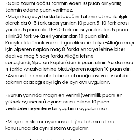
i
-Galip takımı doğru tahmin eden 10 puan alır;yanlış
tahmin edene puan verilmez.
-Maçın kaç sayı farkla biteceğini tahmin etme ile ilgili
olarak da 0-5 fark arası yanılan 10 puan,5-10 fark arası
yanılan 5 puan alır. 15-20 fark arası yanılandan 5 puan
silinir,20 fark ve üzeri yanılandan 10 puan silinir.
Karışık oldu,örnek vermek gerekirse Antalya-Aliağa maçı
için Alperen Kaplan maç 8 farkla Antalya lehine biter
dedi ve maç 5 sayı farkla Aliağa lehine
sonuçlandı;Alperen Kaplan'dan 5 puan silinir. Ya da maç
4 farkla Antalya lehine bitti,Alperen Kaplan 10 puan alır.
-Aynı sistem misafir takımın atacağı sayı ve ev sahibi
takımın atacağı sayı için de ayrı ayrı uygulanır.
-Bunun yanında maçın en verimli(verimlilik puanı en
yüksek oyuncusu) oyuncusunu bilene 10 puan
verilir,bilemeyenlere bir yaptırım uygulanmaz.
-Maçın en skorer oyuncusu doğru tahmin etme
konusunda da aynı sistem uygulanır.