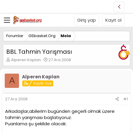
Giriş yap
Kayıt ol
Forumlar
GSbasket.Org
Mola
BBL Tahmin Yarışması
K
B
Alperen Kaplan
27 Ara 2008
o
a
n
ş
u
l
Alperen Kaplan
A
y
a
Kayıtlı Üye
u
n
B
g
a
ı
27 Ara 2008
#1
ş
ç
l
t
Arkadaşlar,abilerim bugünden geçerli olmak üzere
a
a
tahmin yarışması başlatıyoruz.
t
r
Puanlama şu şekilde olacak:
a
i
n
h