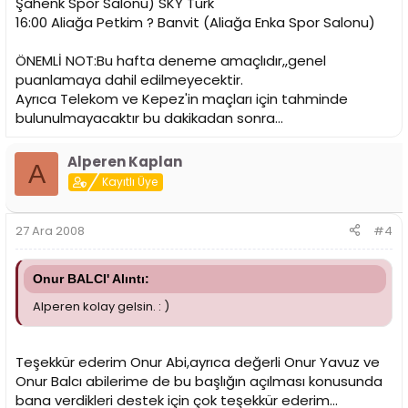
Şahenk Spor Salonu) SKY Türk
16:00 Aliağa Petkim ? Banvit (Aliağa Enka Spor Salonu)
ÖNEMLİ NOT:Bu hafta deneme amaçlıdır,,genel
puanlamaya dahil edilmeyecektir.
Ayrıca Telekom ve Kepez'in maçları için tahminde
bulunulmayacaktır bu dakikadan sonra...
Alperen Kaplan
A
Kayıtlı Üye
27 Ara 2008
#4
Onur BALCI' Alıntı:
Alperen kolay gelsin. : )
Teşekkür ederim Onur Abi,ayrıca değerli Onur Yavuz ve
Onur Balcı abilerime de bu başlığın açılması konusunda
bana verdikleri destek için çok teşekkür ederim...