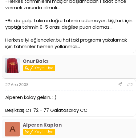
-Herkes tahminlerini maçlar başlamadan 1 saat önce
vermek zorunda olmalı...
-Bir de galip takımı doğru tahmin edemeyen kişi,fark için
yaptığı tahmin 0-5 arası değilse puan alamaz...
Herkese iyi eğlenceler,bu haftaki programı yakalamak
için tahminler hemen yollanmalı...
Onur Balcı
Kayıtlı Üye
27 Ara 2008
#2
Alperen kolay gelsin. : )
Beşiktaş CT 72 - 77 Galatasaray CC
Alperen Kaplan
A
Kayıtlı Üye