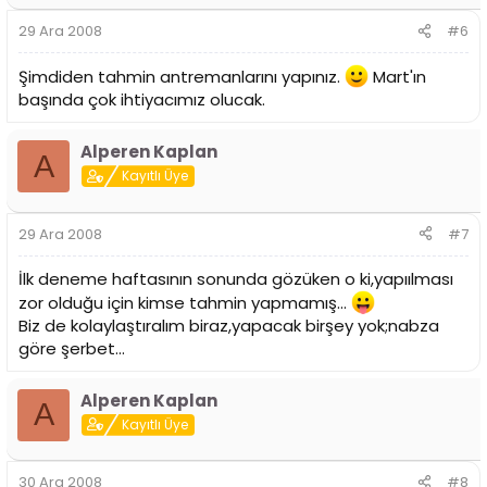
29 Ara 2008
#6
Şimdiden tahmin antremanlarını yapınız.
Mart'ın
başında çok ihtiyacımız olucak.
Alperen Kaplan
A
Kayıtlı Üye
29 Ara 2008
#7
İlk deneme haftasının sonunda gözüken o ki,yapıılması
zor olduğu için kimse tahmin yapmamış...
Biz de kolaylaştıralım biraz,yapacak birşey yok;nabza
göre şerbet...
Alperen Kaplan
A
Kayıtlı Üye
30 Ara 2008
#8