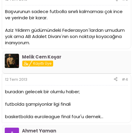
Başvurunun sadece futbolla sınırlı kalmaması çok ince
ve yerinde bir karar.
Aziz Yıldırım güdümündeki Federasyon´lardan umudum
yok ama AB Adalet Divanı´nın son noktayı koyacağına
inanıyorum.
Melik Cem Koşar
Kayıtlı Üye
12 Tem 2013
#4
buradan gelecek bir olumlu haber;
futbolda şampiyonlar ligi finali
basketbolda euroleague final four'u demek...
Ahmet Yaman