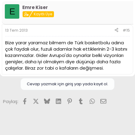
Emre Kiser
E
Kayıtlı Üye
13 Tem 2013
#15
Bize yarar yaramaz bilmem de Türk basketbolu adına
çok faydalı olur, fuzuli adamlar hak ettiklerinin 2-3 katını
kazanmazlar. Gider Avrupa'da oynarlar belki vizyonları
genişler, daha iyi olmalıyım diye düşünüp daha fazla
çalışırlar. Biraz zor tabi o kafaların değişmesi.
Cevap yazmak için giriş yap yada kayıt ol.
Facebook
X (Twitter)
Bluesky
LinkedIn
Pinterest
Tumblr
WhatsApp
E-posta
Paylaş: