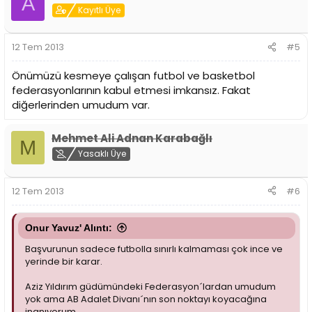
A
Kayıtlı Üye
12 Tem 2013
#5
Önümüzü kesmeye çalışan futbol ve basketbol
federasyonlarının kabul etmesi imkansız. Fakat
diğerlerinden umudum var.
Mehmet Ali Adnan Karabağlı
M
Yasaklı Üye
12 Tem 2013
#6
Onur Yavuz' Alıntı:
Başvurunun sadece futbolla sınırlı kalmaması çok ince ve
yerinde bir karar.
Aziz Yıldırım güdümündeki Federasyon´lardan umudum
yok ama AB Adalet Divanı´nın son noktayı koyacağına
inanıyorum.