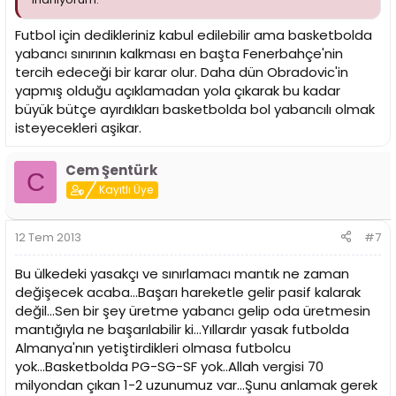
Futbol için dedikleriniz kabul edilebilir ama basketbolda
yabancı sınırının kalkması en başta Fenerbahçe'nin
tercih edeceği bir karar olur. Daha dün Obradovic'in
yapmış olduğu açıklamadan yola çıkarak bu kadar
büyük bütçe ayırdıkları basketbolda bol yabancılı olmak
isteyecekleri aşikar.
Cem Şentürk
C
Kayıtlı Üye
12 Tem 2013
#7
Bu ülkedeki yasakçı ve sınırlamacı mantık ne zaman
değişecek acaba...Başarı hareketle gelir pasif kalarak
değil...Sen bir şey üretme yabancı gelip oda üretmesin
mantığıyla ne başarılabilir ki...Yıllardır yasak futbolda
Almanya'nın yetiştirdikleri olmasa futbolcu
yok...Basketbolda PG-SG-SF yok..Allah vergisi 70
milyondan çıkan 1-2 uzunumuz var...Şunu anlamak gerek