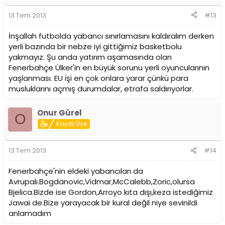
13 Tem 2013
#13
İnşallah futbolda yabancı sınırlamasını kaldıralım derken
yerli bazında bir nebze iyi gittiğimiz basketbolu
yakmayız. Şu anda yatırım aşamasında olan
Fenerbahçe Ülker'in en büyük sorunu yerli oyuncularının
yaşlanması. EU işi en çok onlara yarar çünkü para
musluklarını açmış durumdalar, etrafa saldırıyorlar.
Onur Gürel
O
Kayıtlı Üye
13 Tem 2013
#14
Fenerbahçe'nin eldeki yabancıları da
Avrupalı.Bogdanovic,Vidmar,McCalebb,Zoric,olursa
Bjelica.Bizde ise Gordon,Arroyo kıta dışı,keza istediğimiz
Jawai de.Bize yarayacak bir kural değil niye sevinildi
anlamadım