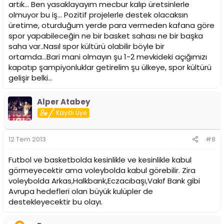
artık... Ben yasaklayayım mecbur kalıp üretsinlerle
olmuyor bu iş... Pozitif projelerle destek olacaksın
üretime, oturduğum yerde para vermeden kafana göre
spor yapabileceğin ne bir basket sahası ne bir başka
saha var..Nasıl spor kültürü olabilir böyle bir
ortamda...Bari mani olmayın şu 1-2 mevkideki açığımızı
kapatıp şampiyonluklar getirelim şu ülkeye, spor kültürü
gelişir belki...
Alper Atabey
Kayıtlı Üye
12 Tem 2013
#8
Futbol ve basketbolda kesinlikle ve kesinlikle kabul
görmeyecektir ama voleybolda kabul görebilir. Zira
voleybolda Arkas,Halkbank,Eczacıbaşı,Vakıf Bank gibi
Avrupa hedefleri olan büyük kulüpler de
destekleyecektir bu olayı.