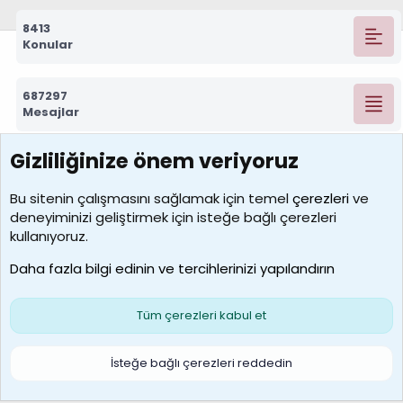
8413
Konular
687297
Mesajlar
Gizliliğinize önem veriyoruz
7390
Kullanıcılar
Bu sitenin çalışmasını sağlamak için temel
çerezleri
ve
deneyiminizi geliştirmek için isteğe bağlı çerezleri
MosesBrownHayranı
kullanıyoruz.
Son üye
Daha fazla bilgi edinin ve tercihlerinizi yapılandırın
Bize ulaşın
Şartlar ve kurallar
Gizlilik politikası
Çerezler
Yardım
Ana sayfa
R
Tüm çerezleri kabul et
S
S
Galatasaray Basketbol | GS Basket Taraftar Platformu
İsteğe bağlı çerezleri reddedin
®
Community platform by XenForo
© 2010-2026 XenForo Ltd.
XenForo Türkçe 🇹🇷 Destek Forumu –
XenWp.Com