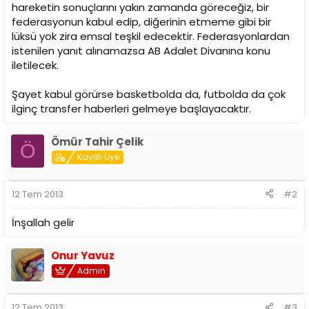
i
hareketin sonuçlarını yakın zamanda göreceğiz, bir
federasyonun kabul edip, diğerinin etmeme gibi bir
lüksü yok zira emsal teşkil edecektir. Federasyonlardan
istenilen yanıt alınamazsa AB Adalet Divanına konu
iletilecek.
Şayet kabul görürse basketbolda da, futbolda da çok
ilginç transfer haberleri gelmeye başlayacaktır.
Ömür Tahir Çelik
Ö
Kayıtlı Üye
12 Tem 2013
#2
İnşallah gelir
Onur Yavuz
Admin
12 Tem 2013
#3