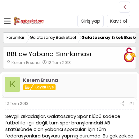
Giriş yap
Kayıt ol
Forumlar
Galatasaray Basketbol
Galatasaray Erkek Basket
BBL'de Yabancı Sınırlaması
K
B
Kerem Ersuna
12 Tem 2013
o
a
n
ş
u
l
Kerem Ersuna
K
y
a
Kayıtlı Üye
u
n
B
g
a
ı
12 Tem 2013
#1
ş
ç
l
t
Sevgili arkadaşlar, Galatasaray Spor Klübü sadece
a
a
futbol ile ilgili değil, tüm spor branşlarındaki AB
t
r
statüsünde olan yabancı sporcuları için tüm
a
i
n
h
federasyonlara başvuru yapmış durumda. Bu çok zekice