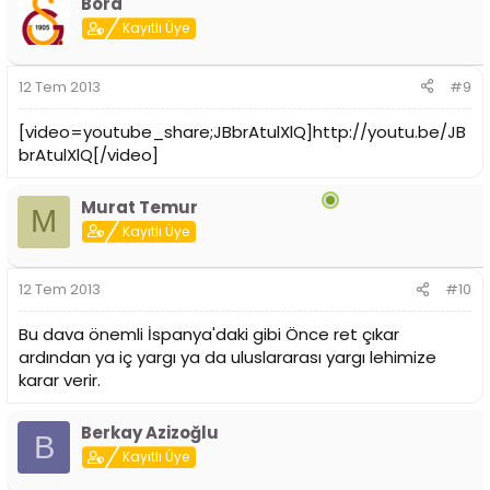
Bora
Kayıtlı Üye
12 Tem 2013
#9
[video=youtube_share;JBbrAtulXlQ]http://youtu.be/JB
brAtulXlQ[/video]
Murat Temur
M
Kayıtlı Üye
12 Tem 2013
#10
Bu dava önemli İspanya'daki gibi Önce ret çıkar
ardından ya iç yargı ya da uluslararası yargı lehimize
karar verir.
Berkay Azizoğlu
B
Kayıtlı Üye