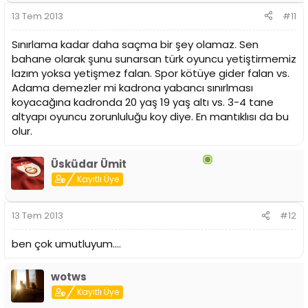
13 Tem 2013
#11
Sınırlama kadar daha saçma bir şey olamaz. Sen
bahane olarak şunu sunarsan türk oyuncu yetiştirmemiz
lazım yoksa yetişmez falan. Spor kötüye gider falan vs.
Adama demezler mi kadrona yabancı sınırlması
koyacağına kadronda 20 yaş 19 yaş altı vs. 3-4 tane
altyapı oyuncu zorunluluğu koy diye. En mantıklısı da bu
olur.
Üsküdar Ümit
Kayıtlı Üye
13 Tem 2013
#12
ben çok umutluyum....
wotws
Kayıtlı Üye