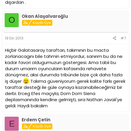
dışardan .
Okan Alaşalvaroğlu
O
Kayıtlı Üye
19 Eki 2013
#7
Hiçbir Galatasaray taraftarı, takımının bu macta
zorlanacagını bile tahmin etmiyordur, sanırım bu da ne
kadar favori oldugumuzun göstergesi. Ama tabii bu
durum umarım oyuncuların kafasında rehavete
dönüşmez, aksi durumda tribünde bize çok daha fazla
iş düşer
Takıma güveniyorum gerek kalite farkı gerek
taraftar desteği ile güle oynaya kazanabileceğimiz bir
derbi. Erceg Efes maçıyla, Dom Dom Siena
deplasmanında kendine gelmişti, sıra Nathan Javaii'ye
geldi. Haydi bakalım
Erdem Çetin
E
Kayıtlı Üye