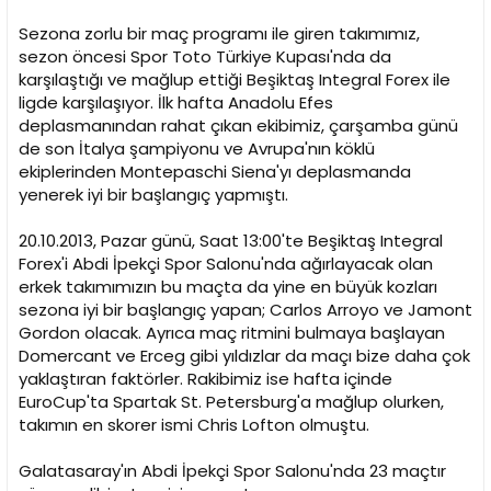
t
r
a
i
Sezona zorlu bir maç programı ile giren takımımız,
n
h
sezon öncesi Spor Toto Türkiye Kupası'nda da
i
karşılaştığı ve mağlup ettiği Beşiktaş Integral Forex ile
ligde karşılaşıyor. İlk hafta Anadolu Efes
deplasmanından rahat çıkan ekibimiz, çarşamba günü
de son İtalya şampiyonu ve Avrupa'nın köklü
ekiplerinden Montepaschi Siena'yı deplasmanda
yenerek iyi bir başlangıç yapmıştı.
20.10.2013, Pazar günü, Saat 13:00'te Beşiktaş Integral
Forex'i Abdi İpekçi Spor Salonu'nda ağırlayacak olan
erkek takımımızın bu maçta da yine en büyük kozları
sezona iyi bir başlangıç yapan; Carlos Arroyo ve Jamont
Gordon olacak. Ayrıca maç ritmini bulmaya başlayan
Domercant ve Erceg gibi yıldızlar da maçı bize daha çok
yaklaştıran faktörler. Rakibimiz ise hafta içinde
EuroCup'ta Spartak St. Petersburg'a mağlup olurken,
takımın en skorer ismi Chris Lofton olmuştu.
Galatasaray'ın Abdi İpekçi Spor Salonu'nda 23 maçtır