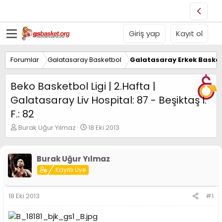
Giriş yap
Kayıt ol
Forumlar
Galatasaray Basketbol
Galatasaray Erkek Basket
Beko Basketbol Ligi | 2.Hafta |
Galatasaray Liv Hospital: 87 - Beşiktaş I.
F.: 82
K
B
Burak Uğur Yılmaz
18 Eki 2013
o
a
n
ş
u
l
Burak Uğur Yılmaz
y
a
Kayıtlı Üye
u
n
B
g
a
ı
18 Eki 2013
#1
ş
ç
l
t
a
a