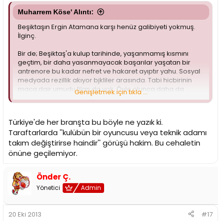
Muharrem Köse' Alıntı:
Beşiktaşın Ergin Atamana karşı henüz galibiyeti yokmuş.
İlginç.
Bir de; Beşiktaş'a kulup tarihinde, yaşanmamış kısmını
geçtim, bir daha yasanmayacak başarılar yaşatan bir
antrenore bu kadar nefret ve hakaret ayıptır yahu. Sosyal
medyada rezillik akıyor bjkliler arasında. Tabi hicbirinin
maca dair umudu filan da yok. Öyle olunca daha da
Genişletmek için tıkla ...
cildiriyorlar. Bir tane tribün lideri de çıkıp tek kelime laf
etmiyor
Türkiye'de her branşta bu böyle ne yazık ki.
Taraftarlarda ''kulübün bir oyuncusu veya teknik adamı
takım değiştirirse haindir'' görüşü hakim. Bu cehaletin
önüne geçilemiyor.
Önder Ç.
Yönetici
Admin
20 Eki 2013
#17