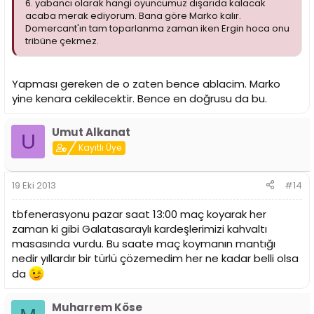
6. yabancı olarak hangi oyuncumuz dışarıda kalacak
acaba merak ediyorum. Bana göre Marko kalır.
Domercant'ın tam toparlanma zaman iken Ergin hoca onu
tribüne çekmez.
Yapması gereken de o zaten bence ablacim. Marko
yine kenara cekilecektir. Bence en doğrusu da bu.
Umut Alkanat
U
Kayıtlı Üye
19 Eki 2013
#14
tbfenerasyonu pazar saat 13:00 maç koyarak her
zaman ki gibi Galatasaraylı kardeşlerimizi kahvaltı
masasında vurdu. Bu saate maç koymanın mantığı
nedir yıllardır bir türlü çözemedim her ne kadar belli olsa
da
Muharrem Köse