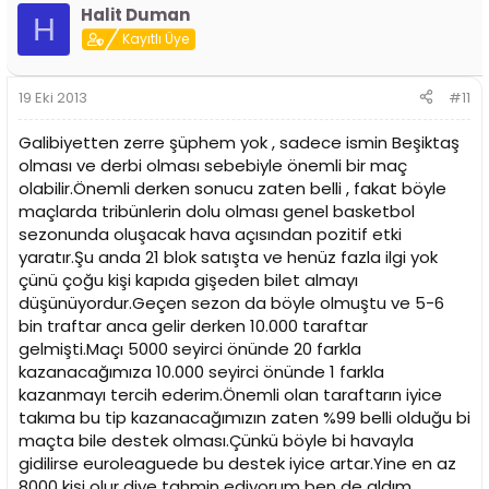
Halit Duman
H
Kayıtlı Üye
19 Eki 2013
#11
Galibiyetten zerre şüphem yok , sadece ismin Beşiktaş
olması ve derbi olması sebebiyle önemli bir maç
olabilir.Önemli derken sonucu zaten belli , fakat böyle
maçlarda tribünlerin dolu olması genel basketbol
sezonunda oluşacak hava açısından pozitif etki
yaratır.Şu anda 21 blok satışta ve henüz fazla ilgi yok
çünü çoğu kişi kapıda gişeden bilet almayı
düşünüyordur.Geçen sezon da böyle olmuştu ve 5-6
bin traftar anca gelir derken 10.000 taraftar
gelmişti.Maçı 5000 seyirci önünde 20 farkla
kazanacağımıza 10.000 seyirci önünde 1 farkla
kazanmayı tercih ederim.Önemli olan taraftarın iyice
takıma bu tip kazanacağımızın zaten %99 belli olduğu bi
maçta bile destek olması.Çünkü böyle bi havayla
gidilirse euroleaguede bu destek iyice artar.Yine en az
8000 kişi olur diye tahmin ediyorum ben de aldım