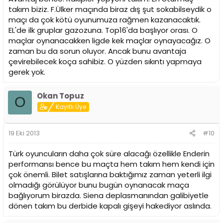
takım biziz. F.Ülker maçında biraz dış şut sokabilseydik o
maçı da çok kötü oyunumuza rağmen kazanacaktık.
EL'de ilk gruplar gazozuna. Top16'da başlıyor orası. O
maçlar oynanacakken ligde kek maçlar oynayacağız. O
zaman bu da sorun oluyor. Ancak bunu avantaja
çevirebilecek koça sahibiz. O yüzden sıkıntı yapmaya
gerek yok.
Okan Topuz
O
Kayıtlı Üye
19 Eki 2013
#10
Türk oyuncuların daha çok süre alacağı özellikle Enderin
performansı bence bu maçta hem takım hem kendi için
çok önemli. Bilet satışlarına baktığımız zaman yeterli ilgi
olmadığı görülüyor bunu bugün oynanacak maça
bağlıyorum birazda. Siena deplasmanından galibiyetle
dönen takım bu derbide kapalı gişeyi hakediyor aslında.