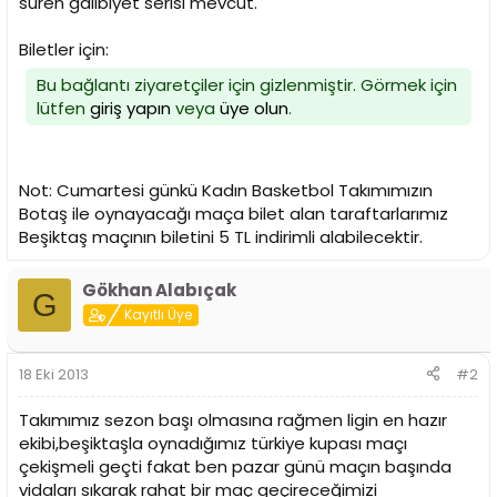
süren galibiyet serisi mevcut.
Biletler için:
Bu bağlantı ziyaretçiler için gizlenmiştir. Görmek için
lütfen
giriş yapın
veya
üye olun
.
Not: Cumartesi günkü Kadın Basketbol Takımımızın
Botaş ile oynayacağı maça bilet alan taraftarlarımız
Beşiktaş maçının biletini 5 TL indirimli alabilecektir.
Gökhan Alabıçak
G
Kayıtlı Üye
18 Eki 2013
#2
Takımımız sezon başı olmasına rağmen ligin en hazır
ekibi,beşiktaşla oynadığımız türkiye kupası maçı
çekişmeli geçti fakat ben pazar günü maçın başında
vidaları sıkarak rahat bir maç geçireceğimizi