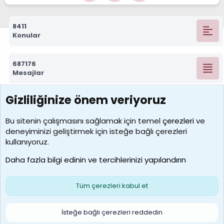
8411
Konular
687176
Mesajlar
Gizliliğinize önem veriyoruz
7388
Kullanıcılar
Bu sitenin çalışmasını sağlamak için temel
çerezleri
ve
deneyiminizi geliştirmek için isteğe bağlı çerezleri
borabekirogluu
kullanıyoruz.
Son üye
Daha fazla bilgi edinin ve tercihlerinizi yapılandırın
Bize ulaşın
Şartlar ve kurallar
Gizlilik politikası
Çerezler
Yardım
Ana sayfa
R
Tüm çerezleri kabul et
S
S
Galatasaray Basketbol | GS Basket Taraftar Platformu
İsteğe bağlı çerezleri reddedin
®
Community platform by XenForo
© 2010-2026 XenForo Ltd.