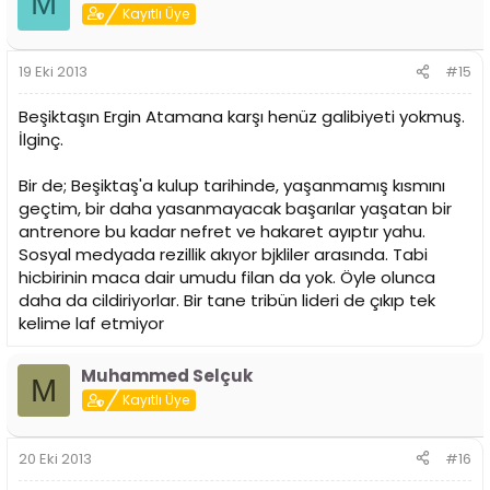
M
Kayıtlı Üye
19 Eki 2013
#15
Beşiktaşın Ergin Atamana karşı henüz galibiyeti yokmuş.
İlginç.
Bir de; Beşiktaş'a kulup tarihinde, yaşanmamış kısmını
geçtim, bir daha yasanmayacak başarılar yaşatan bir
antrenore bu kadar nefret ve hakaret ayıptır yahu.
Sosyal medyada rezillik akıyor bjkliler arasında. Tabi
hicbirinin maca dair umudu filan da yok. Öyle olunca
daha da cildiriyorlar. Bir tane tribün lideri de çıkıp tek
kelime laf etmiyor
Muhammed Selçuk
M
Kayıtlı Üye
20 Eki 2013
#16