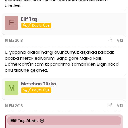
biletleri.
Elif Taş
E
Kayıtlı Üye
19 Eki 2013
#12
6. yabancı olarak hangi oyuncumuz dışarıda kalacak
acaba merak ediyorum. Bana göre Marko kalır.
Domercant'ın tam toparlanma zaman iken Ergin hoca
onu tribüne çekmez.
Metehan Türko
M
Kayıtlı Üye
19 Eki 2013
#13
Elif Taş' Alıntı: