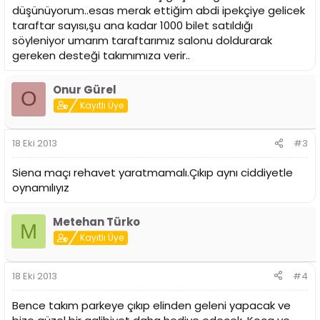
düşünüyorum..esas merak ettiğim abdi ipekçiye gelicek
taraftar sayısı,şu ana kadar 1000 bilet satıldığı
söyleniyor umarım taraftarımız salonu doldurarak
gereken desteği takımımıza verir..
Onur Gürel
O
Kayıtlı Üye
18 Eki 2013
#3
Siena maçı rehavet yaratmamalı.Çıkıp aynı ciddiyetle
oynamılıyız
Metehan Türko
M
Kayıtlı Üye
18 Eki 2013
#4
Bence takım parkeye çıkıp elinden geleni yapacak ve