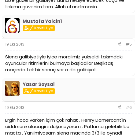
bize güzel bir galibiyet daha hediye edecek. Koça ve
takıma güvenim tam. Allah utandirmasin.
Mustafa Yalcin1
Kayıtlı Üye
19 Eki 2013
#5
Siena galibiyetiyle iyice moralimiz yükseldi takımdaki
oyuncular ritimlerini bulmaya başladılar Beşiktaş
maçında tek bir sonuç var o da galibiyet.
Yasar Soysal
Kayıtlı Üye
19 Eki 2013
#6
Ergin hoca varken içim çok rahat . Henry Domercant'in
ciddi süre alacagini düşünüyorum . Patlama gelebilir bu
macta . Yanilmiyosam siena macinda 3/3 ile oynadi