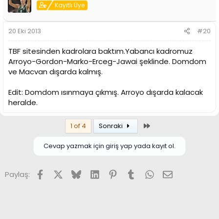
Kayıtlı Üye
20 Eki 2013
#20
TBF sitesinden kadrolara baktım.Yabancı kadromuz
Arroyo-Gordon-Marko-Erceg-Jawai şeklinde. Domdom
ve Macvan dışarda kalmış.
Edit: Domdom ısınmaya çıkmış. Arroyo dışarda kalacak
heralde.
Son
1 of 4
Sonraki
Cevap yazmak için giriş yap yada kayıt ol.
Facebook
X (Twitter)
Bluesky
LinkedIn
Pinterest
Tumblr
WhatsApp
E-posta
Paylaş: