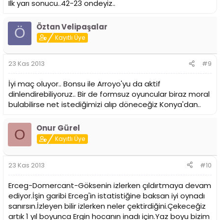
Ilk yarı sonucu..42-23 ondeyiz..
Öztan Velipaşalar
Ö
Kayıtlı Üye
23 Kas 2013
#9
İyi maç oluyor.. Bonsu ile Arroyo'yu da aktif
dinlendirebiliyoruz.. Bir de formsuz oyuncular biraz moral
bulabilirse net istediğimizi alıp döneceğiz Konya'dan..
Onur Gürel
O
Kayıtlı Üye
23 Kas 2013
#10
Erceg-Domercant-Göksenin izlerken çıldırtmaya devam
ediyor.İşin garibi Erceg'in istatistiğine baksan iyi oynadı
sanırsın.İzleyen bilir izlerken neler çektirdiğini.Çekeceğiz
artık 1 yıl boyunca Ergin hocanın inadı için.Yaz boyu bizim