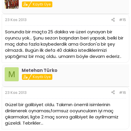
Kayıtlı Üye
23 Kas 2013
#15
Sonunda bir maçta 25 dakika ve üzeri oynayan bir
oyuncu yok... Şunu sezon başından beri yapsak, belki bir
maç daha fazla kaybederdik ama Gordon'a bir şey
olmazdı.. Bugün ilk defa 40 dakika istediklerimizi
yaptığımız bir maç oldu.. umarım böyle devam ederiz..
Metehan Türko
M
Kayıtlı Üye
23 Kas 2013
#16
Güzel bir galibiyet oldu. Takımın önemli isimlerinin
dinlenerek oynaması,formsuz ooyuncuların iyi maç
çıkarmalari, ligte 2 maç sonra galibiyet ile ayrilmamiz
güzeldi. Tebrikler...