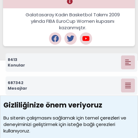
Galatasaray Kadın Basketbol Takımı 2009
yılında FIBA EuroCup Women kupasını
kazanmıştır.
8413
Konular
687342
Mesajlar
Gizliliğinize önem veriyoruz
7390
Kullanıcılar
Bu sitenin çalışmasını sağlamak için temel
çerezleri
ve
deneyiminizi geliştirmek için isteğe bağlı çerezleri
MosesBrownHayranı
kullanıyoruz.
Son üye