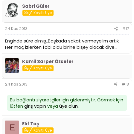
Sabri Güler
Kayıtlı Üye
24 Kas 2013
#17
Enginde süre almış..Başkada sakat vermeyelim artık.
Her maç izlerken fobi oldu birine bişey olacak diye...
Kamil Sarper Özsefer
Kayıtlı Üye
24 Kas 2013
#18
Bu bağlantı ziyaretçiler için gizlenmiştir. Görmek için
lütfen
giriş yapın
veya
üye olun
.
Elif Taş
E
Kayıtlı Üye