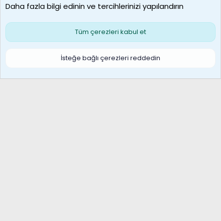
Daha fazla bilgi edinin ve tercihlerinizi yapılandırın
Bize ulaşın
Şartlar ve kurallar
Gizlilik politikası
Çerezler
Yardım
Ana sayfa
R
Tüm çerezleri kabul et
S
S
Galatasaray Basketbol | GS Basket Taraftar Platformu
İsteğe bağlı çerezleri reddedin
®
Community platform by XenForo
© 2010-2026 XenForo Ltd.
XenForo Türkçe 🇹🇷 Destek Forumu –
XenWp.Com