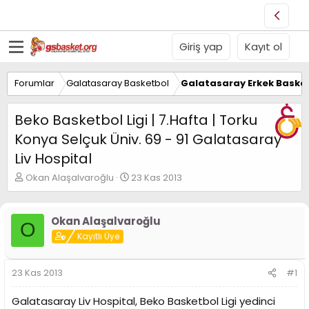
Giriş yap
Kayıt ol
Forumlar
Galatasaray Basketbol
Galatasaray Erkek Basket
Beko Basketbol Ligi | 7.Hafta | Torku
Konya Selçuk Üniv. 69 - 91 Galatasaray
Liv Hospital
K
B
Okan Alaşalvaroğlu
23 Kas 2013
o
a
n
ş
u
l
Okan Alaşalvaroğlu
O
y
a
Kayıtlı Üye
u
n
B
g
a
ı
23 Kas 2013
#1
ş
ç
l
t
Galatasaray Liv Hospital, Beko Basketbol Ligi yedinci
a
a