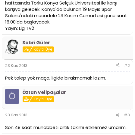
t
r
haftasında Torku Konya Selçuk Üniversitesi ile karşı
a
i
karşıya gelecek. Konya'da bulunan 19 Mayıs Spor
n
h
Salonu'ndaki mücadele 23 Kasım Cumartesi günü saat
i
16.00'da başlayacak.
Yayın: Lig TV2
Sabri Güler
Kayıtlı Üye
23 Kas 2013
#2
Pek talep yok maça, ligide bırakmamak lazım.
Öztan Velipaşalar
Ö
Kayıtlı Üye
23 Kas 2013
#3
Son 48 saat muhabbeti artık takımı etkilemez umarım..