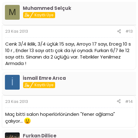
Muhammed Selçuk
M
Kayıtlı Üye
23 Kas 2013
#13
Cenk 3/4 ikilik, 3/4 üçlük 15 sayı, Arroyo 17 sayı, Erceg 10 s
10 r , Ender 13 sayı attı çok da iyi oynadı. Furkan 6/7 ile 12
sayı attı. Sinanın da 2 üçlüğü var. Tebrikler Yenilmez
Armada !
İsmail Emre Arıca
İ
Kayıtlı Üye
23 Kas 2013
#14
Maç bitti salon hoperlörlöründen "fener ağlama"
çalıyor...
Furkan Dillice