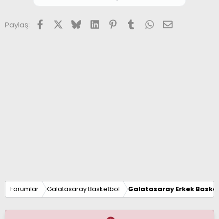
Facebook
X (Twitter)
Bluesky
LinkedIn
Pinterest
Tumblr
WhatsApp
E-posta
Paylaş:
Forumlar
Galatasaray Basketbol
Galatasaray Erkek Basket