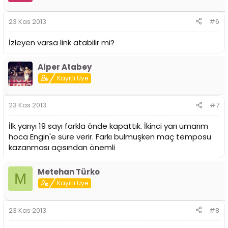
23 Kas 2013
#6
İzleyen varsa link atabilir mi?
Alper Atabey
Kayıtlı Üye
23 Kas 2013
#7
İlk yarıyı 19 sayı farkla önde kapattık. İkinci yarı umarım
hoca Engin'e süre verir. Farkı bulmuşken maç temposu
kazanması açısından önemli
Metehan Türko
M
Kayıtlı Üye
23 Kas 2013
#8