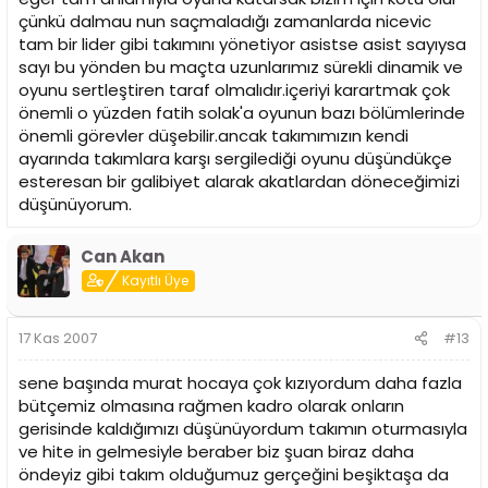
çünkü dalmau nun saçmaladığı zamanlarda nicevic
tam bir lider gibi takımını yönetiyor asistse asist sayıysa
sayı bu yönden bu maçta uzunlarımız sürekli dinamik ve
oyunu sertleştiren taraf olmalıdır.içeriyi karartmak çok
önemli o yüzden fatih solak'a oyunun bazı bölümlerinde
önemli görevler düşebilir.ancak takımımızın kendi
ayarında takımlara karşı sergilediği oyunu düşündükçe
esteresan bir galibiyet alarak akatlardan döneceğimizi
düşünüyorum.
Can Akan
Kayıtlı Üye
17 Kas 2007
#13
sene başında murat hocaya çok kızıyordum daha fazla
bütçemiz olmasına rağmen kadro olarak onların
gerisinde kaldığımızı düşünüyordum takımın oturmasıyla
ve hite in gelmesiyle beraber biz şuan biraz daha
öndeyiz gibi takım olduğumuz gerçeğini beşiktaşa da