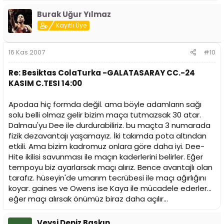
Burak Uğur Yılmaz
Kayıtlı Üye
16 Kas 2007
#10
Re: Besiktas ColaTurka -GALATASARAY CC.-24
KASIM C.TESI 14:00
Apodaa hiç formda değil. ama böyle adamların sağı
solu belli olmaz gelir bizim maça tutmazsak 30 atar.
Dalmau'yu Dee ile durdurabiliriz. bu maçta 3 numarada
fizik dezavantajı yaşamayız. İki takımda pota altından
etkili. Ama bizim kadromuz onlara göre daha iyi. Dee-
Hite ikilisi savunması ile maçın kaderlerini belirler. Eğer
tempoyu biz ayarlarsak maçı alırız. Bence avantajlı olan
tarafız. hüseyin'de umarım tecrübesi ile maçı ağırlığını
koyar. gaines ve Owens ise Kaya ile mücadele ederler...
eğer maçı alırsak önümüz biraz daha açılır...
Veysi Deniz Baskın