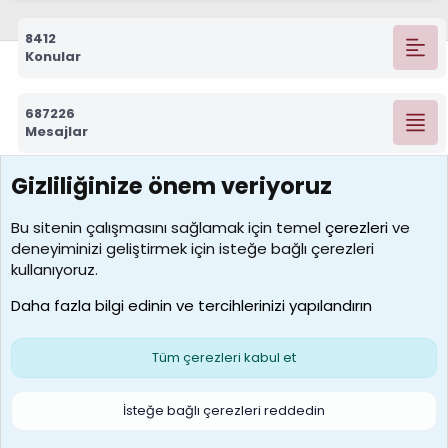
8412
Konular
687226
Mesajlar
Gizliliğinize önem veriyoruz
7388
Kullanıcılar
Bu sitenin çalışmasını sağlamak için temel
çerezleri
ve
deneyiminizi geliştirmek için isteğe bağlı çerezleri
borabekirogluu
kullanıyoruz.
Son üye
Daha fazla bilgi edinin ve tercihlerinizi yapılandırın
Bize ulaşın
Şartlar ve kurallar
Gizlilik politikası
Çerezler
Yardım
Ana sayfa
R
Tüm çerezleri kabul et
S
S
Galatasaray Basketbol | GS Basket Taraftar Platformu
İsteğe bağlı çerezleri reddedin
®
Community platform by XenForo
© 2010-2026 XenForo Ltd.
XenForo Türkçe 🇹🇷 Destek Forumu –
XenWp.Com