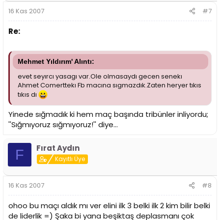
16 Kas 2007
#7
Re:
Mehmet Yıldırım' Alıntı:
evet seyırcı yasagı var.Ole olmasaydı gecen senekı
Ahmet Comerttekı Fb macına sıgmazdık.Zaten heryer tıkıs
tıkıs dı
Yinede sığmadık ki hem maç başında tribünler inliyordu;
''Sığmıyoruz sığmıyoruz!'' diye...
Fırat Aydın
F
Kayıtlı Üye
16 Kas 2007
#8
ohoo bu maçı aldık mı ver elini ilk 3 belki ilk 2 kim bilir belki
de liderlik =) Şaka bi yana beşiktaş deplasmanı çok