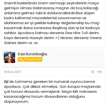
önemli basketbola önem vermeyip seyircilerinin maça
gelmiyor olması Galatasaray maçının da boş kalacağı
anlamına gelmez tabi ki dolduracaklardır.Bize düşen
kadro kalitemizi mücadelemizi savunmamızı ve
silahlarımızı en iyi şekilde kullanıp değerlendirip bu maçı
kazanmak. Bana sorarsanız Beşiktaş dan iyi bir kadroya
sahibiz. Apodaca Dalmau derseniz Dee Hite Tufi derim.
Kaya derseniz Hüseyin derim =) Nicevic derseniz Owens
Gaines derim vs. vs.
Can Kırımlıoğlu
Kayıtlı Üye
16 Kas 2007
#9
Bjk'de tutmamız gereken bir numaralı oyuncu bence
Apodaca.. Çok dikkat etmeliyiz.. Son Avrupa maçlarında
çok hücum ribaundu vermişlerdi.. Maçın kilit noktasının
kazanacağımız hücum ribaundlarının olduğunu
düşünüyorum..