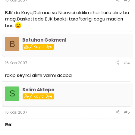
16 Kas 2007
#3
BJK de Kaya,Dalmau ve Nicevici aldıkmı her türlü alırız bu
maçı.Baskettede BJK bıraktı taraftarlıgı cogu macları
bos
Batuhan Gokmen1
B
Kayıtlı Üye
16 Kas 2007
#4
rakip seyirci alımı varmı acaba
Selim Aktepe
S
Kayıtlı Üye
16 Kas 2007
#5
Re: