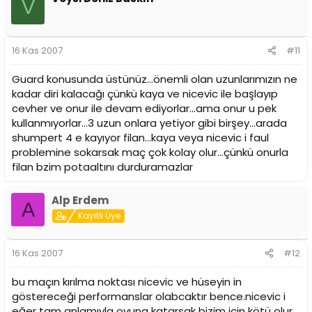
V
16 Kas 2007
#11
Guard konusunda üstünüz...önemli olan uzunlarımızın ne
kadar diri kalacağı çünkü kaya ve nicevic ile başlayıp
cevher ve onur ile devam ediyorlar...ama onur u pek
kullanmıyorlar...3 uzun onlara yetiyor gibi birşey...arada
shumpert 4 e kayıyor filan...kaya veya nicevic i faul
problemine sokarsak maç çok kolay olur...çünkü onurla
filan bzim potaaltını durduramazlar
Alp Erdem
A
Kayıtlı Üye
16 Kas 2007
#12
bu maçın kırılma noktası nicevic ve hüseyin in
göstereceği performanslar olabcaktır bence.nicevic i
eğer tam anlamıyla oyuna katarsak bizim için kötü olur