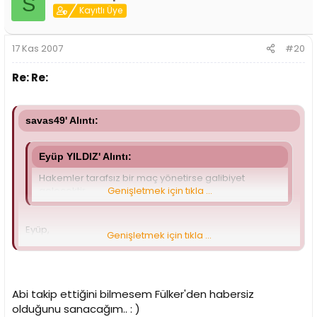
S
Kayıtlı Üye
17 Kas 2007
#20
Re: Re:
savas49' Alıntı:
Eyüp YILDIZ' Alıntı:
Hakemler tarafsız bir maç yönetirse galibiyet
gelecektir.
Genişletmek için tıkla ...
Eyüp,
Genişletmek için tıkla ...
Hakemler taraflı maç mı yönetiyor ligimizde?
mesela kim hangi maçı "taraflı" yönetti?
Abi takip ettiğini bilmesem Fülker'den habersiz
olduğunu sanacağım.. : )