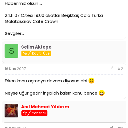
a
i
Haberimiz olsun ...
n
h
i
24.11.07 C.tesi 19:00 akatlar Beşiktaş Cola Turka
Galatasaray Cafe Crown
Sevgiler...
Selim Aktepe
S
Kayıtlı Üye
16 Kas 2007
#2
Erken konu açmaya devam diyosun abi
Neyse uğur getirir inşallah kalsın konu bence
Anıl Mehmet Yıldırım
Yönetici