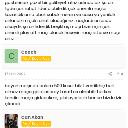
gösterirsek güzel bir galibiyet alırız aslında biz şu an
ligde çok rahat lider olabilirdik çok önemli maçlar
kazandık ama abuk sabuk mersin ve casa ya yenildik
onlar bizim çok rahat alacağımız maçlardı onlarıda
alsaydık şu an liderdik beşiktaş maçı bizim için çok
önemli play off maçı olacak hüseyin maçı isterse maçı
alırız
Coach
C
Kayıtlı Üye
17 Kas 2007
#14
bayan maçında onlara 500 küsür bilet verdik.hiç belli
olmaz maça galatasaray taraftarı alınabilir herkes
kendini maça gidecekmiş gibi ayarlasın bence bizde izin
çıkacak.
Can Akan
Kayıtlı Üye