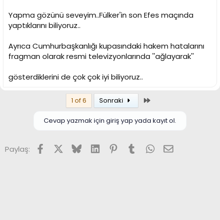
Yapma gözünü seveyim..Fülker'in son Efes maçında
yaptıklarını biliyoruz..
Ayrıca Cumhurbaşkanlığı kupasındaki hakem hatalarını
fragman olarak resmi televizyonlarında ''ağlayarak''
gösterdiklerini de çok çok iyi biliyoruz..
Son
1 of 6
Sonraki
Cevap yazmak için giriş yap yada kayıt ol.
Facebook
X (Twitter)
Bluesky
LinkedIn
Pinterest
Tumblr
WhatsApp
E-posta
Paylaş: