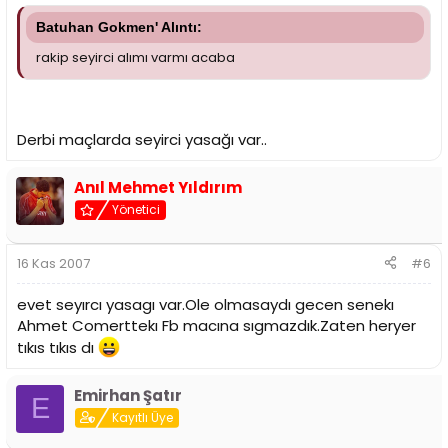
Batuhan Gokmen' Alıntı:
rakip seyirci alımı varmı acaba
Derbi maçlarda seyirci yasağı var..
Anıl Mehmet Yıldırım
Yönetici
16 Kas 2007
#6
evet seyırcı yasagı var.Ole olmasaydı gecen senekı
Ahmet Comerttekı Fb macına sıgmazdık.Zaten heryer
tıkıs tıkıs dı
Emirhan Şatır
E
Kayıtlı Üye