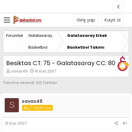
Giriş yap
Kayıt ol
Forumlar
Galatasaray
Galatasaray Erkek
Basketbol
Basketbol Takımı
Besiktas CT: 75 - Galatasaray CC: 80
K
B
savas49
16 Kas 2007
o
a
n
ş
Takvime eklendi: 100 Tarihler
u
l
y
a
u
n
savas49
B
g
S
a
Kayıtlı Üye
ı
ş
ç
l
t
16 Kas 2007
#1
a
a
t
r