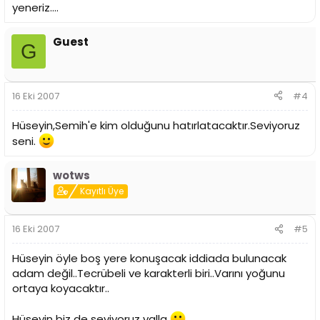
yeneriz....
Guest
G
16 Eki 2007
#4
Hüseyin,Semih'e kim olduğunu hatırlatacaktır.Seviyoruz
seni.
wotws
Kayıtlı Üye
16 Eki 2007
#5
Hüseyin öyle boş yere konuşacak iddiada bulunacak
adam değil..Tecrübeli ve karakterli biri..Varını yoğunu
ortaya koyacaktır..
Hüseyin biz de seviyoruz valla