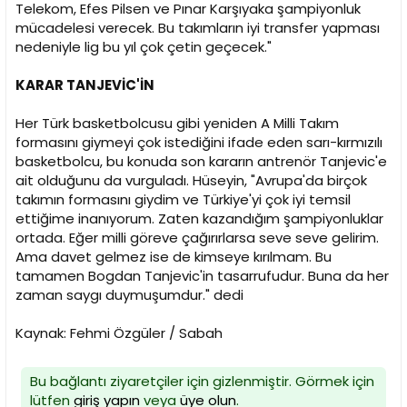
Telekom, Efes Pilsen ve Pınar Karşıyaka şampiyonluk
mücadelesi verecek. Bu takımların iyi transfer yapması
nedeniyle lig bu yıl çok çetin geçecek."
KARAR TANJEVİC'İN
Her Türk basketbolcusu gibi yeniden A Milli Takım
formasını giymeyi çok istediğini ifade eden sarı-kırmızılı
basketbolcu, bu konuda son kararın antrenör Tanjevic'e
ait olduğunu da vurguladı. Hüseyin, "Avrupa'da birçok
takımın formasını giydim ve Türkiye'yi çok iyi temsil
ettiğime inanıyorum. Zaten kazandığım şampiyonluklar
ortada. Eğer milli göreve çağırırlarsa seve seve gelirim.
Ama davet gelmez ise de kimseye kırılmam. Bu
tamamen Bogdan Tanjevic'in tasarrufudur. Buna da her
zaman saygı duymuşumdur." dedi
Kaynak: Fehmi Özgüler / Sabah
Bu bağlantı ziyaretçiler için gizlenmiştir. Görmek için
lütfen
giriş yapın
veya
üye olun
.