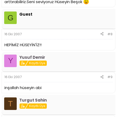
arttırabiliriz.Seni seviyoruz Hüseyin Beşok
Guest
G
16 Eki 2007
#8
HEPİMİZ HÜSEYİN'İZ!!
Yusuf Demir
Y
Kayıtlı Üye
16 Eki 2007
#9
inşallah hüseyin abi
Turgut Sahin
T
Kayıtlı Üye