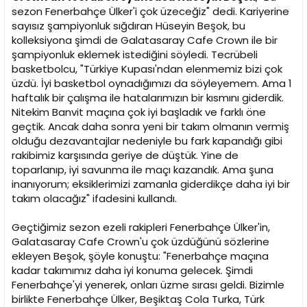
i
sezon Fenerbahçe Ülker'i çok üzeceğiz" dedi. Kariyerine
sayısız şampiyonluk sığdıran Hüseyin Beşok, bu
kolleksiyona şimdi de Galatasaray Cafe Crown ile bir
şampiyonluk eklemek istediğini söyledi. Tecrübeli
basketbolcu, "Türkiye Kupası'ndan elenmemiz bizi çok
üzdü. İyi basketbol oynadığımızı da söyleyemem. Ama 1
haftalık bir çalışma ile hatalarımızın bir kısmını giderdik.
Nitekim Banvit maçına çok iyi başladık ve farklı öne
geçtik. Ancak daha sonra yeni bir takım olmanın vermiş
olduğu dezavantajlar nedeniyle bu fark kapandığı gibi
rakibimiz karşısında geriye de düştük. Yine de
toparlanıp, iyi savunma ile maçı kazandık. Ama şuna
inanıyorum; eksiklerimizi zamanla giderdikçe daha iyi bir
takım olacağız" ifadesini kullandı.
Geçtiğimiz sezon ezeli rakipleri Fenerbahçe Ülker'in,
Galatasaray Cafe Crown'u çok üzdüğünü sözlerine
ekleyen Beşok, şöyle konuştu: "Fenerbahçe maçına
kadar takımımız daha iyi konuma gelecek. Şimdi
Fenerbahçe'yi yenerek, onları üzme sırası geldi. Bizimle
birlikte Fenerbahçe Ülker, Beşiktaş Cola Turka, Türk