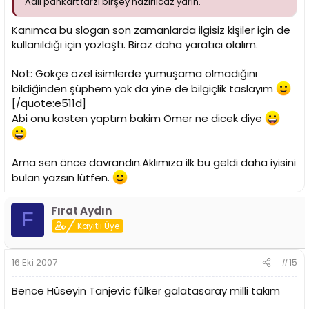
Adlı pankart tarzı birşey hazırlıcaz yarın.
Kanımca bu slogan son zamanlarda ilgisiz kişiler için de
kullanıldığı için yozlaştı. Biraz daha yaratıcı olalım.
Not: Gökçe özel isimlerde yumuşama olmadığını
bildiğinden şüphem yok da yine de bilgiçlik taslayım
[/quote:e511d]
Abi onu kasten yaptım bakim Ömer ne dicek diye
Ama sen önce davrandın.Aklımıza ilk bu geldi daha iyisini
bulan yazsın lütfen.
Fırat Aydın
F
Kayıtlı Üye
16 Eki 2007
#15
Bence Hüseyin Tanjevic fülker galatasaray milli takım