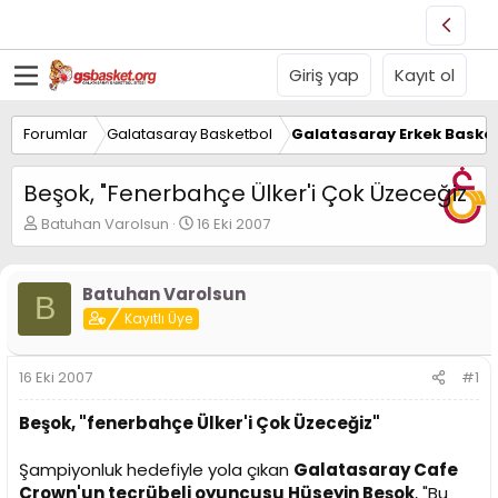
Giriş yap
Kayıt ol
Forumlar
Galatasaray Basketbol
Galatasaray Erkek Basket
Beşok, "Fenerbahçe Ülker'i Çok Üzeceğiz
K
B
Batuhan Varolsun
16 Eki 2007
o
a
n
ş
u
l
Batuhan Varolsun
B
y
a
Kayıtlı Üye
u
n
B
g
a
ı
16 Eki 2007
#1
ş
ç
l
t
Beşok, "fenerbahçe Ülker'i Çok Üzeceğiz"
a
a
t
r
a
i
Şampiyonluk hedefiyle yola çıkan
Galatasaray Cafe
n
h
Crown'un tecrübeli oyuncusu Hüseyin Beşok
, "Bu