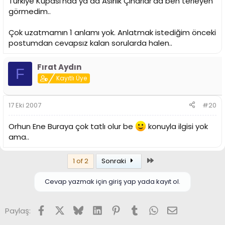
Türkiye Kupası'nda ya da Asırlık Çınarlar'da ben terleyen
görmedim..
Çok uzatmamın 1 anlamı yok. Anlatmak istediğim önceki
postumdan cevapsız kalan sorularda halen..
Fırat Aydın
F
Kayıtlı Üye
17 Eki 2007
#20
Orhun Ene Buraya çok tatlı olur be
konuyla ilgisi yok
ama..
Son
1 of 2
Sonraki
Cevap yazmak için giriş yap yada kayıt ol.
Facebook
X (Twitter)
Bluesky
LinkedIn
Pinterest
Tumblr
WhatsApp
E-posta
Paylaş: