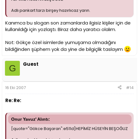
Adlı pankart tarzı birşey hazırlıcaz yarın.
Kanımca bu slogan son zamanlarda ilgisiz kişiler için de
kullanıldığı için yozlaştı. Biraz daha yaratıcı olalım.
Not: Gökçe özel isimlerde yumuşama olmadığını
bildiğinden şüphem yok da yine de bilgiçlik taslayım
Guest
G
16 Eki 2007
#14
Re: Re:
Onur Yavuz' Alıntı:
[quote="Gökce Başaran":e511d]HEPİMİZ HÜSEYİN BEŞOĞUZ