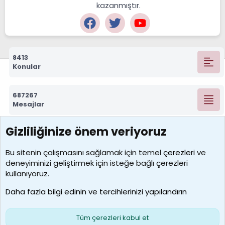
kazanmıştır.
8413
Konular
687267
Mesajlar
Gizliliğinize önem veriyoruz
7388
Kullanıcılar
Bu sitenin çalışmasını sağlamak için temel
çerezleri
ve
deneyiminizi geliştirmek için isteğe bağlı çerezleri
borabekirogluu
kullanıyoruz.
Son üye
Daha fazla bilgi edinin ve tercihlerinizi yapılandırın
Bize ulaşın
Şartlar ve kurallar
Gizlilik politikası
Çerezler
Yardım
Ana sayfa
R
Tüm çerezleri kabul et
S