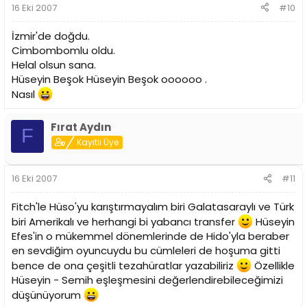
16 Eki 2007
#10
İzmir'de doğdu.
Cimbombomlu oldu.
Helal olsun sana.
Hüseyin Beşok Hüseyin Beşok oooooo .
Nasıl
Fırat Aydın
F
Kayıtlı Üye
16 Eki 2007
#11
Fitch'le Hüso'yu karıştırmayalım biri Galatasaraylı ve Türk
biri Amerikalı ve herhangi bi yabancı transfer
Hüseyin
Efes'in o mükemmel dönemlerinde de Hido'yla beraber
en sevdiğim oyuncuydu bu cümleleri de hoşuma gitti
bence de ona çeşitli tezahüratlar yazabiliriz
Özellikle
Hüseyin - Semih eşleşmesini değerlendirebileceğimizi
düşünüyorum