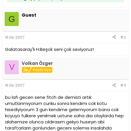
Guest
G
16 Eki 2007
#2
Galatasaray'lı H.Beşok seni çok seviyoruz!
Volkan Özger
V
Kayıtlı Üye
16 Eki 2007
#3
bu lafı gecen sene fitch de demisti artık
umutlanmıyorum cunku sonra kendımı cok kotu
hisediyiyorum 3 gun kendıme gelemıyorum bana cok
koyuyo fulkere yenılmek ustune saha dısı olaylarda hep
alahemıze olunca cıldırasım gelıyo huseyın abi
taraftarların gonlunden gecenı solemıs insalahda