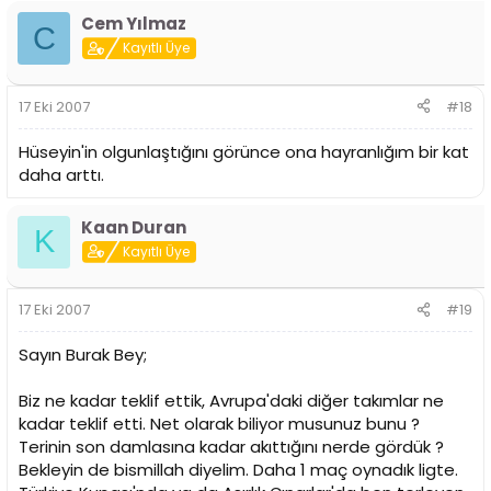
Cem Yılmaz
C
Kayıtlı Üye
17 Eki 2007
#18
Hüseyin'in olgunlaştığını görünce ona hayranlığım bir kat
daha arttı.
Kaan Duran
K
Kayıtlı Üye
17 Eki 2007
#19
Sayın Burak Bey;
Biz ne kadar teklif ettik, Avrupa'daki diğer takımlar ne
kadar teklif etti. Net olarak biliyor musunuz bunu ?
Terinin son damlasına kadar akıttığını nerde gördük ?
Bekleyin de bismillah diyelim. Daha 1 maç oynadık ligte.