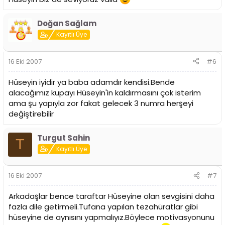
Doğan Sağlam
Kayıtlı Üye
16 Eki 2007
#6
Hüseyin iyidir ya baba adamdır kendisi.Bende
alacağımız kupayı Hüseyin'in kaldırmasını çok isterim
ama şu yapıyla zor fakat gelecek 3 numra herşeyi
değiştirebilir
Turgut Sahin
T
Kayıtlı Üye
16 Eki 2007
#7
Arkadaşlar bence taraftar Hüseyine olan sevgisini daha
fazla dile getirmeli.Tufana yapılan tezahüratlar gibi
hüseyine de aynısını yapmalıyız.Böylece motivasyonunu