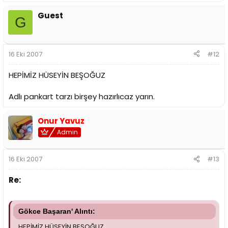
Guest
G
16 Eki 2007
#12
HEPİMİZ HÜSEYİN BEŞOĞUZ
Adlı pankart tarzı birşey hazırlıcaz yarın.
Onur Yavuz
Admin
16 Eki 2007
#13
Re:
Gökce Başaran' Alıntı:
HEPİMİZ HÜSEYİN BEŞOĞUZ