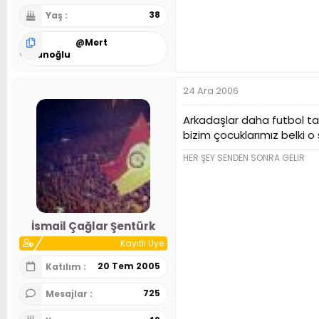
38
Yaş
@
Mert
Hatunoğlu
24 Ara 2006
Arkadaşlar daha futbol ta
bizim çocuklarımız belki o 
HER ŞEY SENDEN SONRA GELİR
İsmail Çağlar Şentürk
Kayıtlı Üye
20 Tem 2005
Katılım
725
Mesajlar