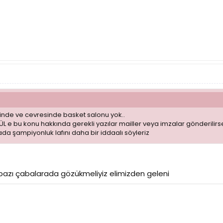
inde ve cevresinde basket salonu yok..
 e bu konu hakkında gerekli yazılar mailler veya imzalar gönderilirse
da şampiyonluk lafını daha bir iddaalı söyleriz
z bazı çabalarada gözükmeliyiz elimizden geleni