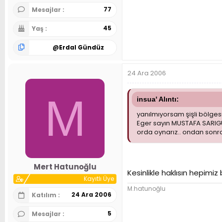
77
Mesajlar
45
Yaş
@
Erdal Gündüz
24 Ara 2006
M
insua' Alıntı:
yanılmıyorsam şişli bölges
Eger sayın MUSTAFA SARIGÜL
orda oynarız.. ondan sonra
Mert Hatunoğlu
Kesinlikle haklısın hepimi
Kayıtlı Üye
M.hatunoğlu
24 Ara 2006
Katılım
5
Mesajlar