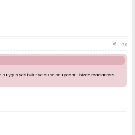
#8
 o uygun yeri bulur ve bu salonu yapar... bizde maclarımızı