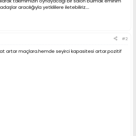
pılarak takımımızın oynayacağı bir salon bulmak eminim
ar aracılığıyla yetkililere iletebiliriz....
#2
t kat artar maçlara.hemde seyirci kapasitesi artar.pozitif