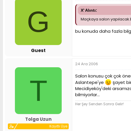
G
X' Alıntı:
Maçkaya salon yapılacak.B
bu konuda daha fazla bilgi
Guest
24 Ara 2006
Salon konusu çok çok öneml
T
Aslantepe'ye
şayet bi
Mecidiyeköy'deki arsamızdı
bilmiyorlar...
Her Şey Senden Sonra Gelir!
Tolga Uzun
Kayıtlı Üye