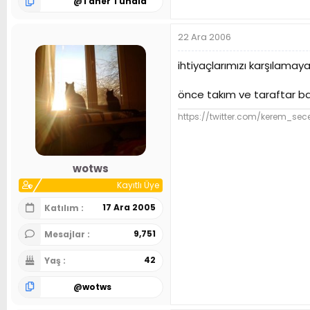
@
Taner Tunala
22 Ara 2006
ihtiyaçlarımızı karşılama
önce takım ve taraftar ba
https://twitter.com/kerem_sec
wotws
Kayıtlı Üye
17 Ara 2005
Katılım
9,751
Mesajlar
42
Yaş
@
wotws