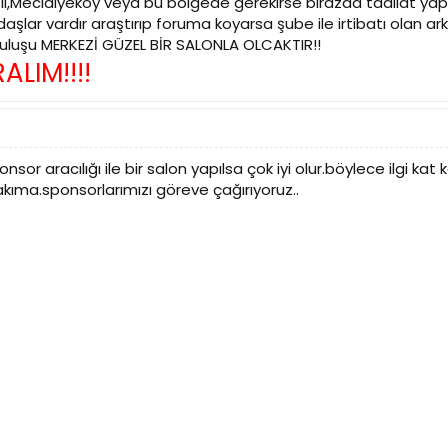
li,Mecidiyeköy veya bu bölgede gerekirse birazda tadilat ya
lar vardır araştırıp foruma koyarsa şube ile irtibatı olan arkadaşl
tuluşu MERKEZİ GÜZEL BİR SALONLA OLCAKTIR!!
ALIM!!!!
or aracılığı ile bir salon yapılsa çok iyi olur.böylece ilgi ka
kıma.sponsorlarımızı göreve çağırıyoruz..