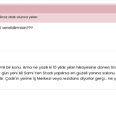
iraz atak olunsa yeter.
 verebilirmisin???
i bir konu. Ama ne yazık ki 10 yıldır yılan hikayesine dönen 
r gün yeni Ali Sami Yen Stadı yapılırsa en güzeli yanına sal
r. Çadır'ın yerine İş Merkezi veya rezidans diyorlar gerçi... n