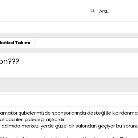
ketbol Takımı
on???
matör şubelerimizde sponsorlarında desteği ile kıpırdanmal
ada ileri gideceği aşikardır.
r adımıda merkezi yerde güzel bir salondan geçiyor bu soru