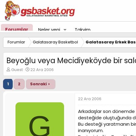
Forumlar
Neler yeni
Takvim
Forumlar
Galatasaray Basketbol
Galatasaray Erkek Bas
Beyoğlu veya Mecidiyeköyde bir sal
K
B
Guest
22 Ara 2006
o
a
n
ş
1
2
Sonraki
u
l
y
a
u
n
22 Ara 2006
B
g
a
ı
Arkadaşlar son dönemde a
G
ş
ç
desteğide oluştuğunda dah
l
t
Bu desteği yaratmanın bi
a
a
t
r
inanıyorum.
a
i