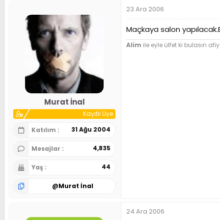
23 Ara 2006
Maçkaya salon yapılacak.B
Alim
ile eyle ülfet ki bulasın afiy
Murat İnal
Kayıtlı Üye
31 Ağu 2004
Katılım
4,835
Mesajlar
44
Yaş
@
Murat İnal
24 Ara 2006