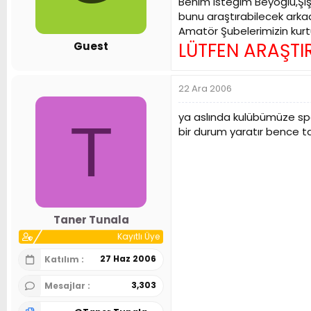
Benim isteğim Beyoğlu,Şiş
n
h
bunu araştırabilecek arkadaş
i
Amatör Şubelerimizin kur
LÜTFEN ARAŞTIR
Guest
22 Ara 2006
ya aslında kulübümüze spons
T
bir durum yaratır bence ta
Taner Tunala
Kayıtlı Üye
27 Haz 2006
Katılım
3,303
Mesajlar