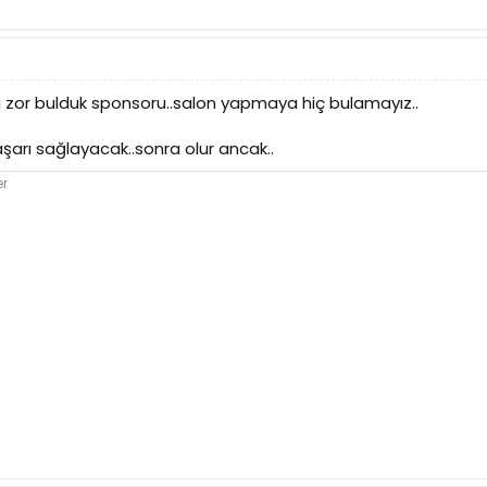
ya zor bulduk sponsoru..salon yapmaya hiç bulamayız..
şarı sağlayacak..sonra olur ancak..
er