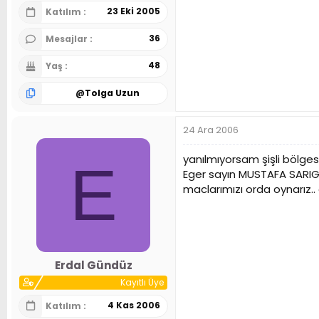
23 Eki 2005
Katılım
36
Mesajlar
48
Yaş
@
Tolga Uzun
24 Ara 2006
yanılmıyorsam şişli bölge
E
Eger sayın MUSTAFA SARIGÜL
maclarımızı orda oynarız..
Erdal Gündüz
Kayıtlı Üye
4 Kas 2006
Katılım