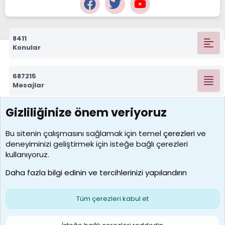
8411
Konular
687215
Mesajlar
Gizliliğinize önem veriyoruz
7388
Kullanıcılar
Bu sitenin çalışmasını sağlamak için temel
çerezleri
ve
deneyiminizi geliştirmek için isteğe bağlı çerezleri
borabekirogluu
kullanıyoruz.
Son üye
Daha fazla bilgi edinin ve tercihlerinizi yapılandırın
Bize ulaşın
Şartlar ve kurallar
Gizlilik politikası
Çerezler
Yardım
Ana sayfa
R
Tüm çerezleri kabul et
S
S
Galatasaray Basketbol | GS Basket Taraftar Platformu