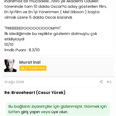
inanılmaz bir mücadele...1995 yılı Akademi Ödülleri
töreninde tam 10 dalda Oscar?a aday gösterilen film,
En İyi Film ve En İyi Yönetmen ( Mel Gibson ) başta
olmak üzere 5 dalda Oscar kazandı.
"FREEEEEEDOOOOOOOOOM!!!!!"
İlk izlediğimde bu replikte gözlerim dolmuştu çok
etkiliyiciydi
10/10
İmdb Puanı : 8.3/10
Murat İnal
Kayıtlı Üye
19 Ağu 2008
#2
Re: Braveheart (Cesur Yürek)
Bu bağlantı ziyaretçiler için gizlenmiştir. Görmek için
lütfen
giriş yapın
veya
üye olun
.