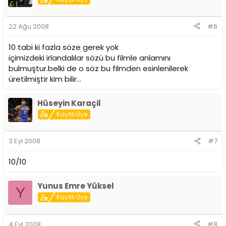
22 Ağu 2008
#6
10 tabi ki fazla söze gerek yok
içimizdeki irlandalılar sözü bu filmle anlamını
bulmuştur.belki de o söz bu filmden esinlenilerek
üretilmiştir kim bilir...
Hüseyin Karaçil
Kayıtlı Üye
3 Eyl 2008
#7
10/10
Yunus Emre Yüksel
Y
Kayıtlı Üye
4 Eyl 2008
#8