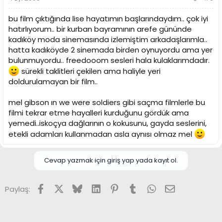
bu film çıktığında lise hayatımın başlarındaydım.. çok iyi
hatırlıyorum.. bir kurban bayramının arefe gününde
kadıköy moda sinemasında izlemiştim arkadaşlarımla..
hatta kadıköyde 2 sinemada birden oynuyordu ama yer
bulunmuyordu.. freedooom sesleri hala kulaklarımdadır.
sürekli taklitleri çekilen ama haliyle yeri
doldurulamayan bir film..
mel gibson ın we were soldiers gibi saçma filmlerle bu
filmi tekrar etme hayalleri kurduğunu gördük ama
yemedi..iskoçya dağlarının o kokusunu, gayda seslerini,
etekli adamları kullanmadan asla aynısı olmaz mel
Cevap yazmak için giriş yap yada kayıt ol.
Facebook
X (Twitter)
Bluesky
LinkedIn
Pinterest
Tumblr
WhatsApp
E-posta
Paylaş: