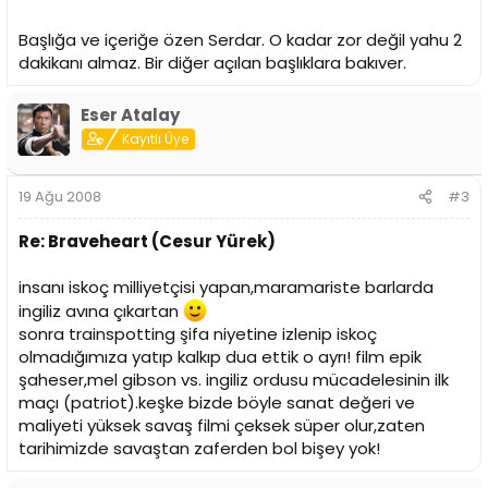
Başlığa ve içeriğe özen Serdar. O kadar zor değil yahu 2
dakikanı almaz. Bir diğer açılan başlıklara bakıver.
Eser Atalay
Kayıtlı Üye
19 Ağu 2008
#3
Re: Braveheart (Cesur Yürek)
insanı iskoç milliyetçisi yapan,maramariste barlarda
ingiliz avına çıkartan
sonra trainspotting şifa niyetine izlenip iskoç
olmadığımıza yatıp kalkıp dua ettik o ayrı! film epik
şaheser,mel gibson vs. ingiliz ordusu mücadelesinin ilk
maçı (patriot).keşke bizde böyle sanat değeri ve
maliyeti yüksek savaş filmi çeksek süper olur,zaten
tarihimizde savaştan zaferden bol bişey yok!