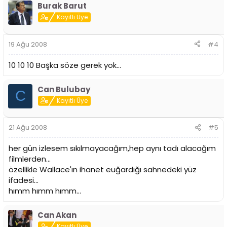
Burak Barut
Kayıtlı Üye
19 Ağu 2008
#4
10 10 10 Başka söze gerek yok...
Can Bulubay
C
Kayıtlı Üye
21 Ağu 2008
#5
her gün izlesem sıkılmayacağım,hep aynı tadı alacağım
filmlerden...
özellikle Wallace'ın ihanet euğardığı sahnedeki yüz
ifadesi...
hımm hımm hımm...
Can Akan
Kayıtlı Üye