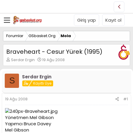
Giriş yap
Kayıt ol
Forumlar
GSbasket.Org
Mola
Braveheart - Cesur Yürek (1995)
K
B
Serdar Ergin
19 Ağu 2008
o
a
n
ş
u
l
Serdar Ergin
S
y
a
Kayıtlı Üye
u
n
B
g
a
ı
19 Ağu 2008
#1
ş
ç
l
t
a
a
Yönetmen Mel Gibson
t
r
Yapımcı Bruce Davey
a
i
n
h
Mel Gibson