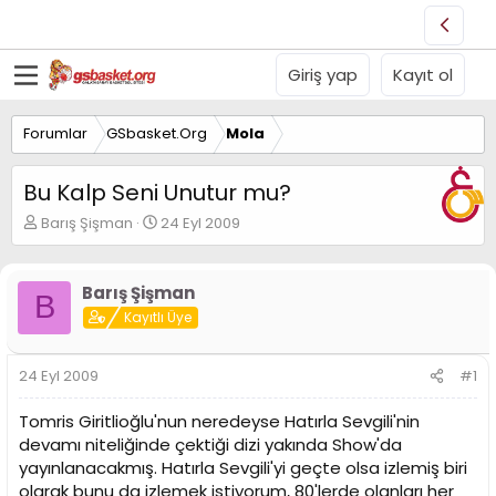
Giriş yap
Kayıt ol
Forumlar
GSbasket.Org
Mola
Bu Kalp Seni Unutur mu?
K
B
Barış Şişman
24 Eyl 2009
o
a
n
ş
u
l
Barış Şişman
B
y
a
Kayıtlı Üye
u
n
B
g
a
ı
24 Eyl 2009
#1
ş
ç
l
t
Tomris Giritlioğlu'nun neredeyse Hatırla Sevgili'nin
a
a
t
r
devamı niteliğinde çektiği dizi yakında Show'da
a
i
yayınlanacakmış. Hatırla Sevgili'yi geçte olsa izlemiş biri
n
h
olarak bunu da izlemek istiyorum, 80'lerde olanları her