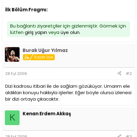
İlk Bölüm Fragmı:
Bu bağlantı ziyaretçiler için gizlenmiştir. Görmek için
lütfen
giriş yapın
veya
üye olun
.
Burak Uğur Yılmaz
Kayıtlı Üye
28 Eyl 2009
#2
Dizi kadrosu itibari ile de sağlam gözüküyor. Umarım ele
aldıkları konuyu hakkıyla işlerler. Eğer böyle olursa izlenesi
bir dizi ortaya çıkacaktır.
Kenan Erdem Akkaş
K
28 Eyl 2009
#3