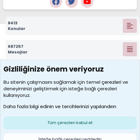
8413
Konular
687257
Mesajlar
Gizliliğinize önem veriyoruz
7388
Kullanıcılar
Bu sitenin çalışmasını sağlamak için temel
çerezleri
ve
deneyiminizi geliştirmek için isteğe bağlı çerezleri
borabekirogluu
kullanıyoruz.
Son üye
Daha fazla bilgi edinin ve tercihlerinizi yapılandırın
Bize ulaşın
Şartlar ve kurallar
Gizlilik politikası
Çerezler
Yardım
Ana sayfa
R
Tüm çerezleri kabul et
S
S
Galatasaray Basketbol | GS Basket Taraftar Platformu
İsteğe bağlı çerezleri reddedin