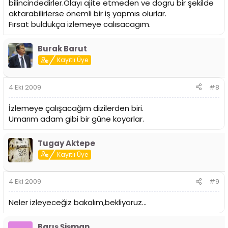
bilincindedirler.Olayı ajite etmeden ve dogru bir şekilde
aktarabilirlerse önemli bir iş yapmıs olurlar.
Fırsat buldukça izlemeye calısacagım.
Burak Barut
Kayıtlı Üye
4 Eki 2009
#8
İzlemeye çalışacağım dizilerden biri.
Umarım adam gibi bir güne koyarlar.
Tugay Aktepe
Kayıtlı Üye
4 Eki 2009
#9
Neler izleyeceğiz bakalım,bekliyoruz...
Barış Şişman