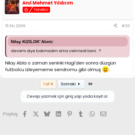
Anıl Mehmet Yıldırım
Yönetici
15 Eki 2009
#20
Nilay KIZILOK' Alıntı:
devamı diye bakmadım ama cekmedi beni. :?
Nilay Abla o zaman seninki Hagi'den sonra düzgün
futbolcu izleyememe sendromu gibi olmuş
.
Son
1 of 4
Sonraki
Cevap yazmak için giriş yap yada kayıt ol.
Facebook
X (Twitter)
Bluesky
LinkedIn
Pinterest
Tumblr
WhatsApp
E-posta
Paylaş: