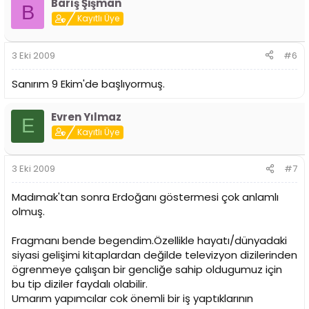
Barış Şişman
B
Kayıtlı Üye
3 Eki 2009
#6
Sanırım 9 Ekim'de başlıyormuş.
Evren Yılmaz
E
Kayıtlı Üye
3 Eki 2009
#7
Madımak'tan sonra Erdoğanı göstermesi çok anlamlı
olmuş.
Fragmanı bende begendim.Özellikle hayatı/dünyadaki
siyasi gelişimi kitaplardan değilde televizyon dizilerinden
ögrenmeye çalışan bir gencliğe sahip oldugumuz için
bu tip diziler faydalı olabilir.
Umarım yapımcılar cok önemli bir iş yaptıklarının