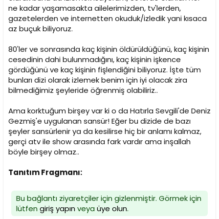
i
ne kadar yaşamasakta ailelerimizden, tv'lerden,
gazetelerden ve internetten okuduk/izledik yani kısaca
az buçuk biliyoruz.
80'ler ve sonrasında kaç kişinin öldürüldüğünü, kaç kişinin
cesedinin dahi bulunmadığını, kaç kişinin işkence
gördüğünü ve kaç kişinin fişlendiğini biliyoruz. İşte tüm
bunları dizi olarak izlemek benim için iyi olacak zira
bilmediğimiz şeyleride öğrenmiş olabiliriz..
Ama korktuğum birşey var ki o da Hatırla Sevgili'de Deniz
Gezmiş'e uygulanan sansür! Eğer bu dizide de bazı
şeyler sansürlenir ya da kesilirse hiç bir anlamı kalmaz,
gerçi atv ile show arasında fark vardır ama inşallah
böyle birşey olmaz..
Tanıtım Fragmanı:
Bu bağlantı ziyaretçiler için gizlenmiştir. Görmek için
lütfen
giriş yapın
veya
üye olun
.