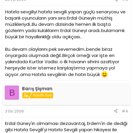
Hatırla sevgiliyi hatırla sevgili yapan güçlü senaryosu ve
başarılı oyuncuların yanı sıra Erdal Güneyin müthiş
müzikleriydi..Bu devam dizisinde hemen ilk başta
gözlerim yada kulaklarım Erdal Güneyi aradı..bulamamk
büyük bir hayalkırıklığı oldu açıkçası..
Bu devam olaylarını pek sevemedim..bende biraz
önyargıda oluşmadı değil..Birçok örneği var işte en
yakındada Kurtlar Vadisi. o ilk havanın sihrini azaltıyor
herşeyde ister istemez karşılaştırma yapmaya yol
açıyor..ama Hatırla sevgilinin de hatırı büyük
Barış Şişman
B
Kayıtlı Üye
3 Eki 2009
#4
Erdal Güney'in olmaması dezavantaj, Erdem'in de dediği
gibi Hatırla Sevgili'yi Hatırla Sevgili yapan hikayesi ile