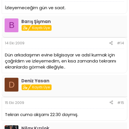
İzleyemeceğim gün ve saat.
Barış Şişman
B
Kayıtlı Üye
14 Eki 2009
#14
Dün arkadaşımın evine bilgisayar ve adsl kurmak için
çağrıldım ve izleyemedim, en kısa zamanda tekrarını
ekranlarda görmek dileğiyle..
Deniz Yasan
D
Kayıtlı Üye
15 Eki 2009
#15
Tekrarı cuma akşamı 22:30 daymış.
Nilay Kızılok