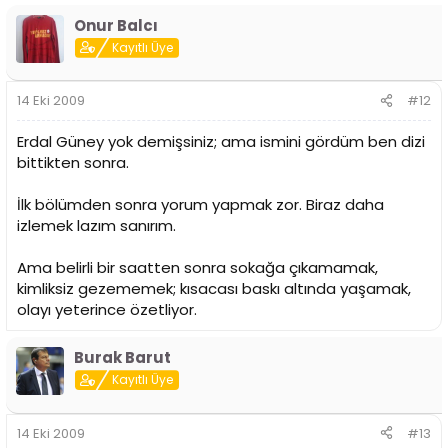
Onur Balcı
Kayıtlı Üye
14 Eki 2009
#12
Erdal Güney yok demişsiniz; ama ismini gördüm ben dizi
bittikten sonra.
İlk bölümden sonra yorum yapmak zor. Biraz daha
izlemek lazım sanırım.
Ama belirli bir saatten sonra sokağa çıkamamak,
kimliksiz gezememek; kısacası baskı altında yaşamak,
olayı yeterince özetliyor.
Burak Barut
Kayıtlı Üye
14 Eki 2009
#13