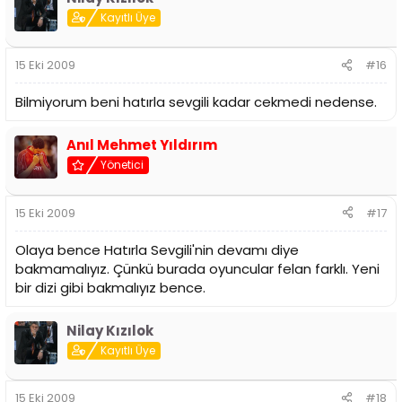
Kayıtlı Üye
15 Eki 2009
#16
Bilmiyorum beni hatırla sevgili kadar cekmedi nedense.
Anıl Mehmet Yıldırım
Yönetici
15 Eki 2009
#17
Olaya bence Hatırla Sevgili'nin devamı diye
bakmamalıyız. Çünkü burada oyuncular felan farklı. Yeni
bir dizi gibi bakmalıyız bence.
Nilay Kızılok
Kayıtlı Üye
15 Eki 2009
#18