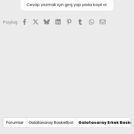
Cevap yazmak için giriş yap yada kayıt ol.
Facebook
X (Twitter)
Bluesky
LinkedIn
Pinterest
Tumblr
WhatsApp
E-posta
Paylaş:
Forumlar
Galatasaray Basketbol
Galatasaray Erkek Basket