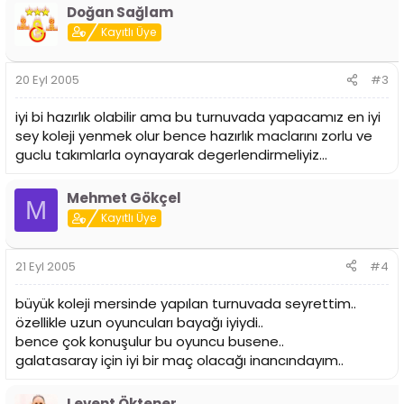
Doğan Sağlam
Kayıtlı Üye
20 Eyl 2005
#3
iyi bi hazırlık olabilir ama bu turnuvada yapacamız en iyi
sey koleji yenmek olur bence hazırlık maclarını zorlu ve
guclu takımlarla oynayarak degerlendirmeliyiz...
Mehmet Gökçel
M
Kayıtlı Üye
21 Eyl 2005
#4
büyük koleji mersinde yapılan turnuvada seyrettim..
özellikle uzun oyuncuları bayağı iyiydi..
bence çok konuşulur bu oyuncu busene..
galatasaray için iyi bir maç olacağı inancındayım..
Levent Öktener