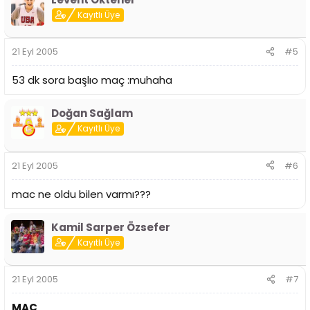
Kayıtlı Üye
21 Eyl 2005
#5
53 dk sora başlıo maç :muhaha
Doğan Sağlam
Kayıtlı Üye
21 Eyl 2005
#6
mac ne oldu bilen varmı???
Kamil Sarper Özsefer
Kayıtlı Üye
21 Eyl 2005
#7
MAÇ