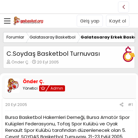
Giriş yap
Kayıt ol
Forumlar
Galatasaray Basketbol
Galatasaray Erkek Basket
C.Soydaş Basketbol Turnuvası
K
B
Önder Ç.
20 Eyl 2005
o
a
n
ş
u
l
Önder Ç.
y
a
Yönetici
Admin
u
n
B
g
a
ı
20 Eyl 2005
#1
ş
ç
l
t
Bursa Basketbol Hakemleri Derneği, Bursa Amatör Spor
a
a
t
r
Kulüpleri Federasyonu, Tofaş Spor Kulübü ve Oyak
a
i
Renault Spor Kulübü tarafından düzenlenecek olan 5.
n
h
Cevat SOYDAŞ Basketbol Turnuvası, 21-23 Eylül 2005