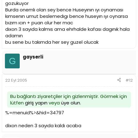
gozukuyor
Burda onemlı olan sey bence Huseyının ıyı oynaması
kımsenın umut beslemedıgı bence huseyın ıyı oynarsa
bızım ıcın + puan olur her mac
dıxon 3 sayıda kalmıs ama ehrhalde kafası dagınık hala
adamın
bu sene bu takımda her sey guzel olucak
gayserli
G
22 Eyl 2005
#12
Bu bağlantı ziyaretçiler için gizlenmiştir. Görmek için
lütfen
giriş yapın
veya
üye olun
.
%=menuid%>&hid=34797
dixon neden 3 sayıda kaldı acaba