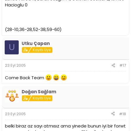
Hacioglu 0
(28-10,36-28,52-38,59-60)
Utku Çapan
U
Kayıtlı Üye
23 Eyl 2005
#17
Come Back Team
Doğan Sağlam
Kayıtlı Üye
23 Eyl 2005
#18
belki biraz az sayı atmısız ama yinede bunun iyi bir forwt