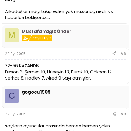
Arkadaşlar maçı takip eden yok mu.sonuç nedir vs.
haberleri bekliyoruz....
Mustafa Yağız Önder
M
Kayıtlı Üye
22 Eyl 2005
#8
72-56 KAZANDIK.
Dixson 3, Şemso 10, Hüseyin 13, Burak 10, Gökhan 12,
Serhat 8, Hadley 7, Alred 9 Sayı atmışlar.
gogocu1905
G
22 Eyl 2005
#9
sayıların oyuncular arasında hemen hemen yakın