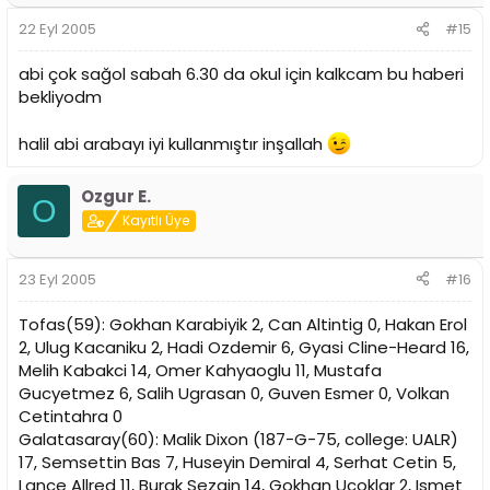
22 Eyl 2005
#15
abi çok sağol sabah 6.30 da okul için kalkcam bu haberi
bekliyodm
halil abi arabayı iyi kullanmıştır inşallah
Ozgur E.
O
Kayıtlı Üye
23 Eyl 2005
#16
Tofas(59): Gokhan Karabiyik 2, Can Altintig 0, Hakan Erol
2, Ulug Kacaniku 2, Hadi Ozdemir 6, Gyasi Cline-Heard 16,
Melih Kabakci 14, Omer Kahyaoglu 11, Mustafa
Gucyetmez 6, Salih Ugrasan 0, Guven Esmer 0, Volkan
Cetintahra 0
Galatasaray(60): Malik Dixon (187-G-75, college: UALR)
17, Semsettin Bas 7, Huseyin Demiral 4, Serhat Cetin 5,
Lance Allred 11, Burak Sezgin 14, Gokhan Ucoklar 2, Ismet