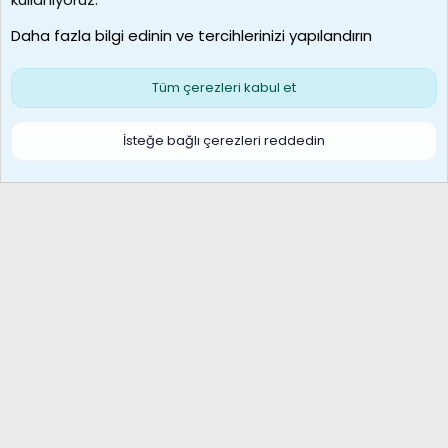
Son üye
Daha fazla bilgi edinin ve tercihlerinizi yapılandırın
Bize ulaşın
Şartlar ve kurallar
Gizlilik politikası
Çerezler
Yardım
Ana sayfa
R
Tüm çerezleri kabul et
S
S
Galatasaray Basketbol | GS Basket Taraftar Platformu
İsteğe bağlı çerezleri reddedin
®
Community platform by XenForo
© 2010-2026 XenForo Ltd.
XenForo Türkçe 🇹🇷 Destek Forumu –
XenWp.Com