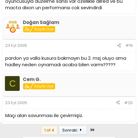
oyuncusuyla duzelme sansı var ozellikle allred ve bu
macta dixon un performansı cok sevindirdi
Doğan Sağlam
Kayıtlı Üye
23 Eyl 2005
#19
pardon ya valla kusura bakmayın bu 2. msj oluyo ama
hadley neden oynamadı acaba bilen varmı?????
Cem G.
C
Kayıtlı Üye
23 Eyl 2005
#20
Maçı alan savunması ile çevirmişiz.
Son
1 of 4
Sonraki