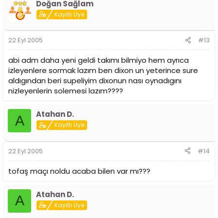
Doğan Sağlam
Kayıtlı Üye
22 Eyl 2005
#13
abi adm daha yeni geldi takımı bilmiyo hem ayrıca
izleyenlere sormak lazım ben dixon un yeterince sure
aldıgından beri supeliyim dixonun nası oynadıgını
nizleyenlerin solemesi lazım????
Atahan D.
A
Kayıtlı Üye
22 Eyl 2005
#14
tofaş maçı noldu acaba bilen var mı???
Atahan D.
A
Kayıtlı Üye