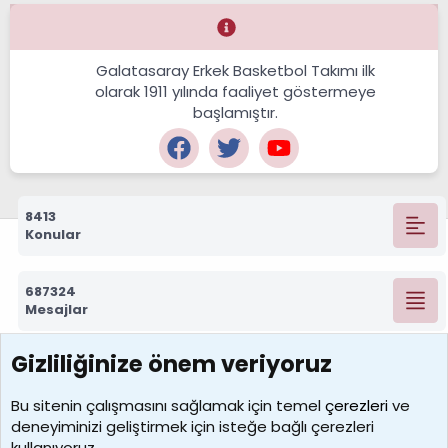
Galatasaray Erkek Basketbol Takımı ilk
olarak 1911 yılında faaliyet göstermeye
başlamıştır.
8413
Konular
687324
Mesajlar
Gizliliğinize önem veriyoruz
7390
Kullanıcılar
Bu sitenin çalışmasını sağlamak için temel
çerezleri
ve
deneyiminizi geliştirmek için isteğe bağlı çerezleri
MosesBrownHayranı
kullanıyoruz.