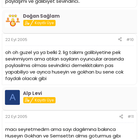
paylaşımı ve galibiyet sevindirici..
Doğan Sağlam
Kayıtlı Üye
22 Eyl 2005
#10
oh oh guzel ya ya belki 2. lig takımı galibiyetine pek
sevinmiyom ama atılan sayıların oyuncular arasında
paylasılmıs olması sevindirici demekkitakım pas
yapabiliyo ve ayrıca huseyin ve gokhan bu sene cok
faydalı olacak gibi
Alp Levi
A
Kayıtlı Üye
22 Eyl 2005
#11
macı seyretmedım ama sayı dagılımına bakınca
Huseyın Gokhan ve Semsettın almıs goturmus gıbı