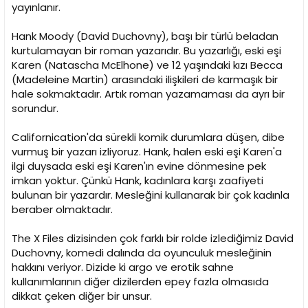
i
yayınlanır.
Hank Moody (David Duchovny), başı bir türlü beladan
kurtulamayan bir roman yazarıdır. Bu yazarlığı, eski eşi
Karen (Natascha McElhone) ve 12 yaşındaki kızı Becca
(Madeleine Martin) arasındaki ilişkileri de karmaşık bir
hale sokmaktadır. Artık roman yazamaması da ayrı bir
sorundur.
Californication'da sürekli komik durumlara düşen, dibe
vurmuş bir yazarı izliyoruz. Hank, halen eski eşi Karen'a
ilgi duysada eski eşi Karen'ın evine dönmesine pek
imkan yoktur. Çünkü Hank, kadınlara karşı zaafiyeti
bulunan bir yazardır. Mesleğini kullanarak bir çok kadınla
beraber olmaktadır.
The X Files dizisinden çok farklı bir rolde izlediğimiz David
Duchovny, komedi dalında da oyunculuk mesleğinin
hakkını veriyor. Dizide ki argo ve erotik sahne
kullanımlarının diğer dizilerden epey fazla olmasıda
dikkat çeken diğer bir unsur.