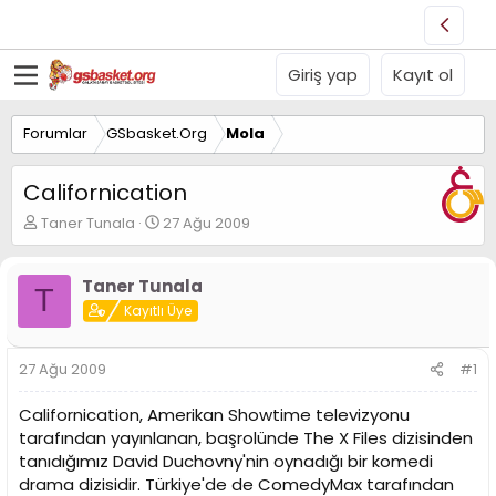
Giriş yap
Kayıt ol
Forumlar
GSbasket.Org
Mola
Californication
K
B
Taner Tunala
27 Ağu 2009
o
a
n
ş
u
l
Taner Tunala
T
y
a
Kayıtlı Üye
u
n
B
g
a
ı
27 Ağu 2009
#1
ş
ç
l
t
Californication, Amerikan Showtime televizyonu
a
a
tarafından yayınlanan, başrolünde The X Files dizisinden
t
r
tanıdığımız David Duchovny'nin oynadığı bir komedi
a
i
n
h
drama dizisidir. Türkiye'de de ComedyMax tarafından