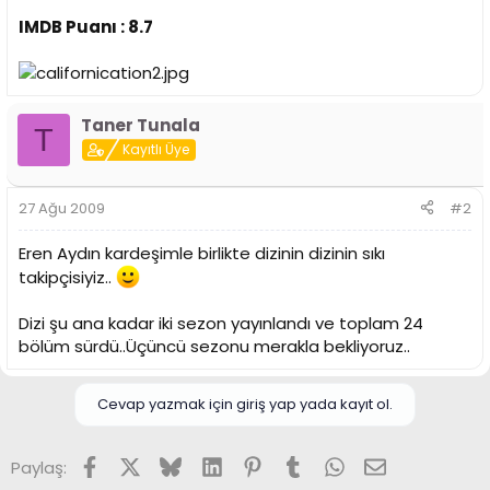
IMDB Puanı : 8.7
Taner Tunala
T
Kayıtlı Üye
27 Ağu 2009
#2
Eren Aydın kardeşimle birlikte dizinin dizinin sıkı
takipçisiyiz..
Dizi şu ana kadar iki sezon yayınlandı ve toplam 24
bölüm sürdü..Üçüncü sezonu merakla bekliyoruz..
Cevap yazmak için giriş yap yada kayıt ol.
Facebook
X (Twitter)
Bluesky
LinkedIn
Pinterest
Tumblr
WhatsApp
E-posta
Paylaş: