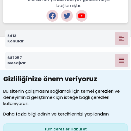
başlamıştır.
8413
Konular
687257
Mesajlar
Gizliliğinize önem veriyoruz
7388
Kullanıcılar
Bu sitenin çalışmasını sağlamak için temel
çerezleri
ve
deneyiminizi geliştirmek için isteğe bağlı çerezleri
borabekirogluu
kullanıyoruz.
Son üye
Daha fazla bilgi edinin ve tercihlerinizi yapılandırın
Bize ulaşın
Şartlar ve kurallar
Gizlilik politikası
Çerezler
Yardım
Ana sayfa
R
Tüm çerezleri kabul et
S