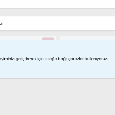
ür
7388
Kullanıcılar
Bize ulaşın
Şartl
iminizi geliştirmek için isteğe bağlı çerezleri kullanıyoruz.