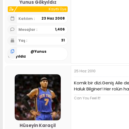
Yunus Gökyıldız
Kayıtlı Üye
23 Haz 2008
Katılım
1,406
Mesajlar
31
Yaş
@
Yunus
Gökyıldız
25 Haz 2010
Komik bir dizi.Geniş Aile 
Haluk Bilginer! Her rolün h
Can You Feel It!
Hüseyin Karaçil