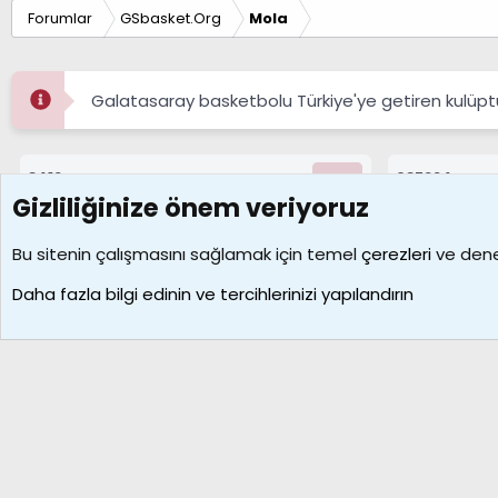
Forumlar
GSbasket.Org
Mola
Galatasaray basketbolu Türkiye'ye getiren kulüpt
8412
687224
Konular
Mesajlar
Gizliliğinize önem veriyoruz
Çerezler
Bu sitenin çalışmasını sağlamak için temel
çerezleri
ve deney
Daha fazla bilgi edinin ve tercihlerinizi yapılandırın
Galatasaray Basketbol | GS Basket Taraftar Platformu