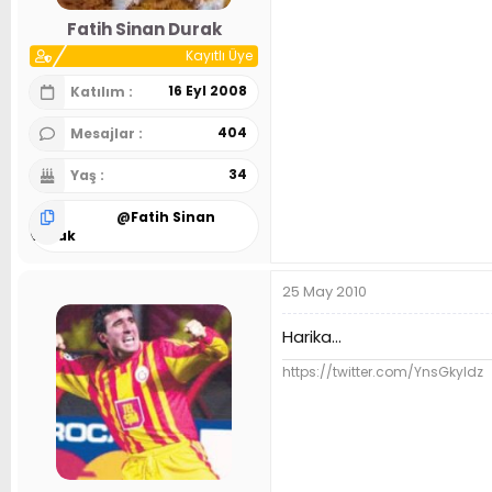
n
h
Fatih Sinan Durak
i
Kayıtlı Üye
16 Eyl 2008
Katılım
404
Mesajlar
34
Yaş
@
Fatih Sinan
Durak
25 May 2010
Harika...
https://twitter.com/YnsGkyldz