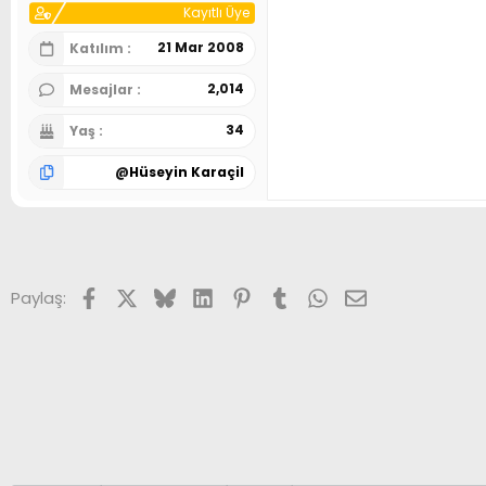
Kayıtlı Üye
21 Mar 2008
Katılım
2,014
Mesajlar
34
Yaş
@
Hüseyin Karaçil
Facebook
X (Twitter)
Bluesky
LinkedIn
Pinterest
Tumblr
WhatsApp
E-posta
Paylaş: