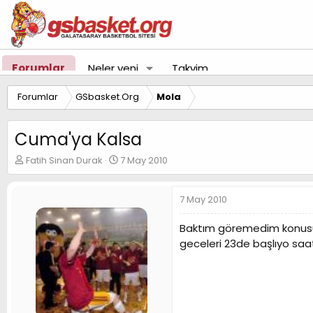
Forumlar
Neler yeni
Takvim
Forumlar
GSbasket.Org
Mola
Cuma'ya Kalsa
K
B
Fatih Sinan Durak
7 May 2010
o
a
n
ş
u
l
7 May 2010
y
a
u
n
Baktım göremedim konusu a
B
g
geceleri 23de başlıyo sa
a
ı
ş
ç
l
t
a
a
t
r
a
i