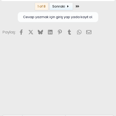
Son
1 of 8
Sonraki
Cevap yazmak için giriş yap yada kayıt ol.
Facebook
X (Twitter)
Bluesky
LinkedIn
Pinterest
Tumblr
WhatsApp
E-posta
Paylaş: