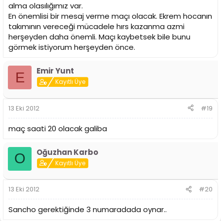
alma olasılığımız var.
En önemlisi bir mesaj verme maçı olacak. Ekrem hocanın
takımının vereceği mücadele hırs kazanma azmi
herşeyden daha önemli. Maçı kaybetsek bile bunu
görmek istiyorum herşeyden önce.
Emir Yunt
E
Kayıtlı Üye
13 Eki 2012
#19
maç saati 20 olacak galiba
Oğuzhan Karbo
O
Kayıtlı Üye
13 Eki 2012
#20
Sancho gerektiğinde 3 numaradada oynar..