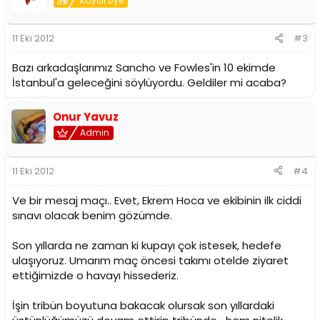
Kayıtlı Üye
11 Eki 2012
#3
Bazı arkadaşlarımız Sancho ve Fowles'in 10 ekimde
İstanbul'a geleceğini söylüyordu. Geldiler mi acaba?
Onur Yavuz
Admin
11 Eki 2012
#4
Ve bir mesaj maçı.. Evet, Ekrem Hoca ve ekibinin ilk ciddi
sınavı olacak benim gözümde.
Son yıllarda ne zaman ki kupayı çok istesek, hedefe
ulaşıyoruz. Umarım maç öncesi takımı otelde ziyaret
ettiğimizde o havayı hissederiz.
İşin tribün boyutuna bakacak olursak son yıllardaki