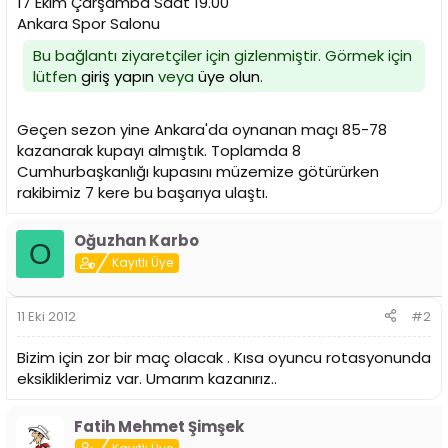
17 Ekim Çarşamba Saat 19.00
n
h
Ankara Spor Salonu
i
Bu bağlantı ziyaretçiler için gizlenmiştir. Görmek için
lütfen
giriş yapın
veya
üye olun
.
Geçen sezon yine Ankara'da oynanan maçı 85-78
kazanarak kupayı almıştık. Toplamda 8
Cumhurbaşkanlığı kupasını müzemize götürürken
rakibimiz 7 kere bu başarıya ulaştı.
Oğuzhan Karbo
O
Kayıtlı Üye
11 Eki 2012
#2
Bizim için zor bir maç olacak . Kısa oyuncu rotasyonunda
eksikliklerimiz var. Umarım kazanırız..
Fatih Mehmet Şimşek