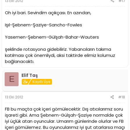
13 Eki 2012
#17
Oh iyi bari. Sevindim açıkçası. En azından,
Işıl-Şebnem-Şaziye-Sancho-Fowles
Yasemen-Şebnem-Gülşah-Bahar-Wauters
şeklinde rotasyona gidebiliriz. Yabancıların takıma
katılması çok önemliydi, aksi taktirde elimiz kolumuz
bağlanacaktı.
Elif Taş
E
Kayıtlı Üye
13 Eki 2012
#18
FB bu maçta çok içeri gömülecektir. Dış atıcılarımız soru
işareti gibi. Ama Şebnem-Gülşah-Şaziye normalde çok
iyi üçlük atan oyuncular. Umarım günlerinde olurlar ve FB
içeri gömülemez. Bu oyuncularımız iyi şut atarlarsa maçı