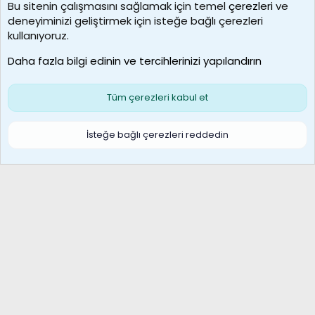
Bu sitenin çalışmasını sağlamak için temel
çerezleri
ve
deneyiminizi geliştirmek için isteğe bağlı çerezleri
idriskaancelik
kullanıyoruz.
Son üye
Daha fazla bilgi edinin ve tercihlerinizi yapılandırın
Bize ulaşın
Şartlar ve kurallar
Gizlilik politikası
Çerezler
Yardım
Ana sayfa
R
Tüm çerezleri kabul et
S
S
Galatasaray Basketbol | GS Basket Taraftar Platformu
İsteğe bağlı çerezleri reddedin
®
Community platform by XenForo
© 2010-2026 XenForo Ltd.
XenForo Türkçe 🇹🇷 Destek Forumu –
XenWp.Com