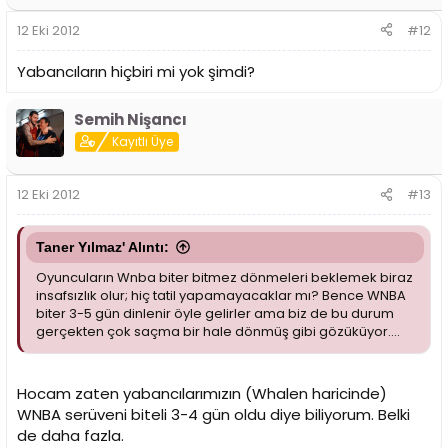
12 Eki 2012
#12
Yabancıların hiçbiri mi yok şimdi?
Semih Nişancı
Kayıtlı Üye
12 Eki 2012
#13
Taner Yılmaz' Alıntı:
Oyuncuların Wnba biter bitmez dönmeleri beklemek biraz
insafsızlık olur; hiç tatil yapamayacaklar mı? Bence WNBA
biter 3-5 gün dinlenir öyle gelirler ama biz de bu durum
gerçekten çok saçma bir hale dönmüş gibi gözüküyor....
Hocam zaten yabancılarımızın (Whalen haricinde)
WNBA serüveni biteli 3-4 gün oldu diye biliyorum. Belki
de daha fazla.