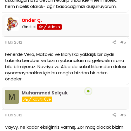
üstünlüğümüzü devam ettirip tribünde -hem nitelik,
hem nicelik olarak- ağır basacağımızı düşünüyorum.
Önder Ç.
Yönetici
Admin
11 Eki 2012
#5
Fenerde Vera, Matovic ve Bibryzka yaklaşık bir aydır
takımla beraber ve bizim yabancılarımız gelecekmi onu
bile bilmiyoruz. Nevriye ve Alba da sakatlıklarından dolayı
oynamayacakları için bu maçta bizden bir adım
öndeler.
Muhammed Selçuk
M
Kayıtlı Üye
11 Eki 2012
#6
Vayyy, ne kadar eksiğimiz varmış. Zor maç olacak bizim