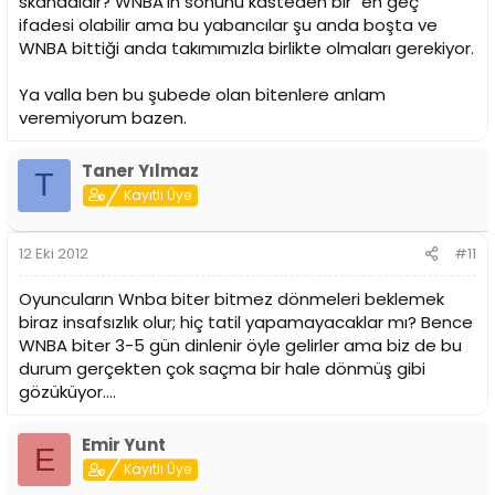
skandaldır? WNBA'in sonunu kasteden bir "en geç"
ifadesi olabilir ama bu yabancılar şu anda boşta ve
WNBA bittiği anda takımımızla birlikte olmaları gerekiyor.
Ya valla ben bu şubede olan bitenlere anlam
veremiyorum bazen.
Taner Yılmaz
T
Kayıtlı Üye
12 Eki 2012
#11
Oyuncuların Wnba biter bitmez dönmeleri beklemek
biraz insafsızlık olur; hiç tatil yapamayacaklar mı? Bence
WNBA biter 3-5 gün dinlenir öyle gelirler ama biz de bu
durum gerçekten çok saçma bir hale dönmüş gibi
gözüküyor....
Emir Yunt
E
Kayıtlı Üye