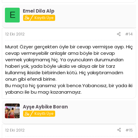
Emel Dila Alp
E
Kayıtlı Üye
12 Eki 2012
#14
Murat Özyer gerçekten öyle bir cevap vermişse ayıp. Hiç
cevap vermeyebilir anlaşılır ama böyle bir cevap
vermek yakışmamış hiç. Ya oyuncuların durumundan
haberi yok, yada böyle ukala ve alaya alır bir tarz
kullanmış ikiside birbirinden kötü. Hiç yakışıtıramadım
onun gibi efendi birine.
Bu maçta hiç şansımız yok bence.Yabancısız, bir yada iki
yabancı ile bu maçı kazanamayız.
Ayşe Aybike Boran
Kayıtlı Üye
12 Eki 2012
#15