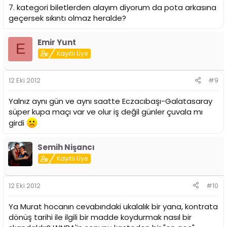
7. kategori biletlerden alayım diyorum da pota arkasına
geçersek sıkıntı olmaz heralde?
Emir Yunt
E
Kayıtlı Üye
12 Eki 2012
#9
Yalnız aynı gün ve aynı saatte Eczacıbaşı-Galatasaray
süper kupa maçı var ve olur iş değil günler çuvala mı
girdi
Semih Nişancı
Kayıtlı Üye
12 Eki 2012
#10
Ya Murat hocanın cevabındaki ukalalık bir yana, kontrata
dönüş tarihi ile ilgili bir madde koydurmak nasıl bir