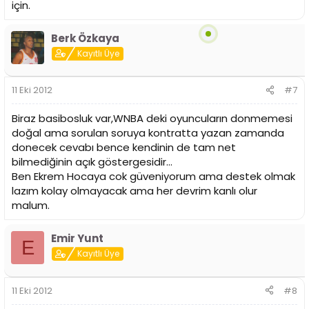
için.
Berk Özkaya
Kayıtlı Üye
11 Eki 2012
#7
Biraz basibosluk var,WNBA deki oyuncuların donmemesi
doğal ama sorulan soruya kontratta yazan zamanda
donecek cevabı bence kendinin de tam net
bilmediğinin açık göstergesidir...
Ben Ekrem Hocaya cok güveniyorum ama destek olmak
lazım kolay olmayacak ama her devrim kanlı olur
malum.
Emir Yunt
E
Kayıtlı Üye
11 Eki 2012
#8