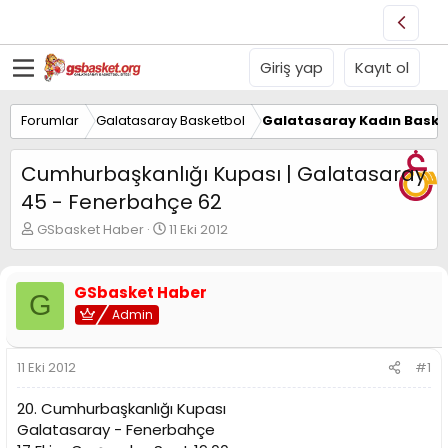
Giriş yap
Kayıt ol
Forumlar
Galatasaray Basketbol
Galatasaray Kadın Baske
Cumhurbaşkanlığı Kupası | Galatasaray
45 - Fenerbahçe 62
K
B
GSbasket Haber
11 Eki 2012
o
a
n
ş
u
l
GSbasket Haber
G
y
a
Admin
u
n
B
g
a
ı
11 Eki 2012
#1
ş
ç
l
t
20. Cumhurbaşkanlığı Kupası
a
a
t
r
Galatasaray - Fenerbahçe
a
i