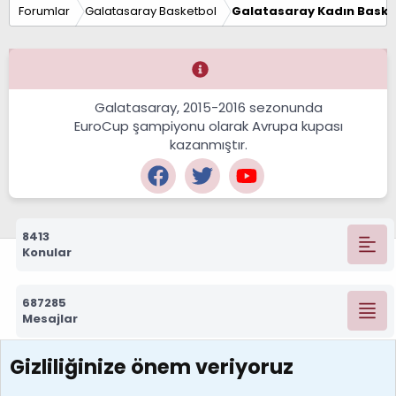
Forumlar
Galatasaray Basketbol
Galatasaray Kadın Baske
Galatasaray, 2015-2016 sezonunda
EuroCup şampiyonu olarak Avrupa kupası
kazanmıştır.
8413
Konular
687285
Mesajlar
Gizliliğinize önem veriyoruz
7389
Kullanıcılar