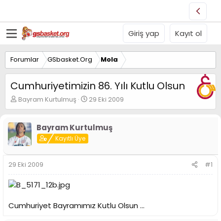
Giriş yap
Kayıt ol
Forumlar
GSbasket.Org
Mola
Cumhuriyetimizin 86. Yılı Kutlu Olsun
K
B
Bayram Kurtulmuş
29 Eki 2009
o
a
n
ş
u
l
Bayram Kurtulmuş
y
a
Kayıtlı Üye
u
n
B
g
a
ı
29 Eki 2009
#1
ş
ç
l
t
a
a
t
r
Cumhuriyet Bayramımız Kutlu Olsun ...
a
i
n
h