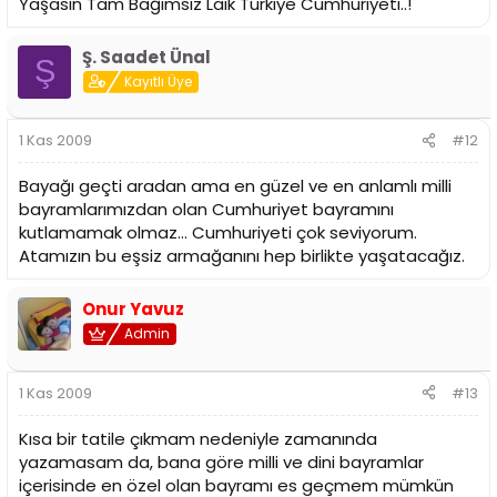
Yaşasın Tam Bağımsız Laik Türkiye Cumhuriyeti..!
Ş. Saadet Ünal
Ş
Kayıtlı Üye
1 Kas 2009
#12
Bayağı geçti aradan ama en güzel ve en anlamlı milli
bayramlarımızdan olan Cumhuriyet bayramını
kutlamamak olmaz... Cumhuriyeti çok seviyorum.
Atamızın bu eşsiz armağanını hep birlikte yaşatacağız.
Onur Yavuz
Admin
1 Kas 2009
#13
Kısa bir tatile çıkmam nedeniyle zamanında
yazamasam da, bana göre milli ve dini bayramlar
içerisinde en özel olan bayramı es geçmem mümkün