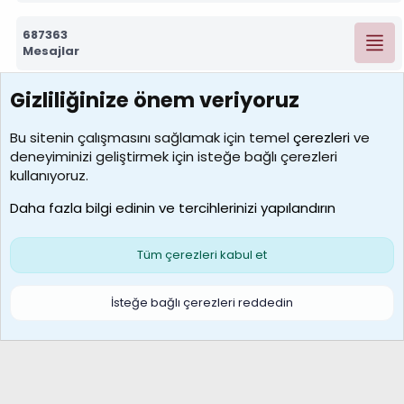
687363
Mesajlar
Gizliliğinize önem veriyoruz
7392
Kullanıcılar
Bu sitenin çalışmasını sağlamak için temel
çerezleri
ve
deneyiminizi geliştirmek için isteğe bağlı çerezleri
MosesBrownHayranı
kullanıyoruz.
Son üye
Daha fazla bilgi edinin ve tercihlerinizi yapılandırın
Bize ulaşın
Şartlar ve kurallar
Gizlilik politikası
Çerezler
Yardım
Ana sayfa
R
Tüm çerezleri kabul et
S
S
Galatasaray Basketbol | GS Basket Taraftar Platformu
İsteğe bağlı çerezleri reddedin
®
Community platform by XenForo
© 2010-2026 XenForo Ltd.
XenForo Türkçe 🇹🇷 Destek Forumu –
XenWp.Com