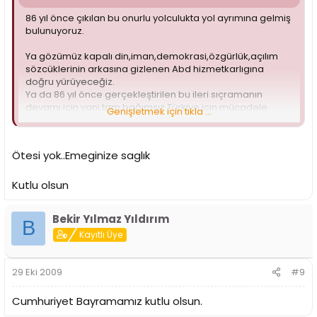
86 yıl önce çıkılan bu onurlu yolculukta yol ayrımına gelmiş
bulunuyoruz.
Ya gözümüz kapalı din,iman,demokrasi,özgürlük,açılım
sözcüklerinin arkasına gizlenen Abd hizmetkarlıgına
doğru yürüyeceğiz.
Ya da 86 yıl önce gerçekleştirilen bu ileri sıçramanın
devamı için yani tam bağımsız Türkiye için mücadele
Genişletmek için tıkla ...
edeceğiz.
Karar bizim.
Ötesi yok..Emeginize saglık
Cumhuriyet Bayramamız kutlu olsun...
Kutlu olsun
Bekir Yılmaz Yıldırım
B
Kayıtlı Üye
29 Eki 2009
#9
Cumhuriyet Bayramamız kutlu olsun.