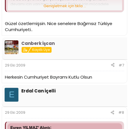
devamı için yani tam bağımsız Türkiye için mücadele
Genişletmek için tıkla ...
edeceğiz.
Karar bizim.
Güzel özetlemişsin. Nice senelere Bağımsız Türkiye
Cumhuriyeti..
Cumhuriyet Bayramamız kutlu olsun...
Canberk İşcan
Kayıtlı Üye
29 Eki 2009
#7
Herkesin Cumhuriyet Bayramı Kutlu Olsun
Erdal Can İçelli
E
29 Eki 2009
#8
Evren YILMAZ' Alıntı: