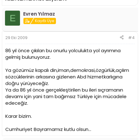
Evren Yılmaz
E
Kayıtlı Üye
29 Eki 2009
#4
86 yıl önce çıkılan bu onurlu yolculukta yol ayrımına
gelmiş bulunuyoruz.
Ya gözümüz kapalı din,iman,demokrasi,özgürlük,açılım
sözcüklerinin arkasına gizlenen Abd hizmetkarlıgına
doğru yürüyeceğiz.
Ya da 86 yıl önce gerçekleştirilen bu ileri sıçramanın
devamı için yani tam bağımsız Türkiye için mücadele
edeceğiz.
Karar bizim.
Cumhuriyet Bayramamız kutlu olsun...