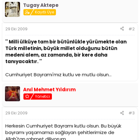
i
Tugay Aktepe
Kayıtlı Üye
29 Eki 2009
#2
'' Milli ülküye tam bir bütünlükle yürümekte olan
Türk milletinin, büyük millet olduğunu bütün
medeni alem, az zamanda, bir kere daha
tanıyacaktır. ''
Cumhuriyet Bayramı'mız kutlu ve mutlu olsun...
Anıl Mehmet Yıldırım
Yönetici
29 Eki 2009
#3
Herkesin Cumhuriyet Bayramı kutlu olsun. Bu büyük
bayramı yaşamamızı sağlayan şehitlerimize de
Allah'tan rahmet diliyorum.