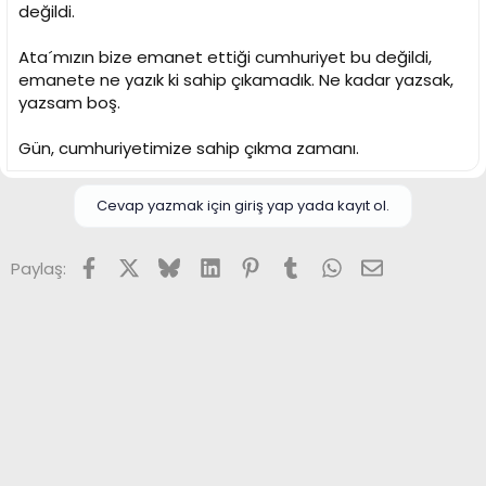
değildi.
Ata´mızın bize emanet ettiği cumhuriyet bu değildi,
emanete ne yazık ki sahip çıkamadık. Ne kadar yazsak,
yazsam boş.
Gün, cumhuriyetimize sahip çıkma zamanı.
Cevap yazmak için giriş yap yada kayıt ol.
Facebook
X (Twitter)
Bluesky
LinkedIn
Pinterest
Tumblr
WhatsApp
E-posta
Paylaş: