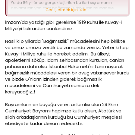
Ya da 86 yıl önce gerçekleştirilen bu ileri sıçramanın
devamı için yani tam bağımsız Türkiye için mücadele
Genişletmek için tıkla ...
edeceğiz.
İmzam'da yazdığı gibi; gerekirse 1919 Ruhu ile Kuvay-i
Karar bizim.
Milliye'yi tekrardan canlandırırız..
Cumhuriyet Bayramamız kutlu olsun...
Nasıl ki o yıllarda "Bağımsızlık" mücadelesini hep birlikte
ve omuz omuza verdik bu zamanda veririz.. Yeter ki hep
Kuvay-i Milliye ruhu ile hareket edelim.. Bu ülkeyi;
apoletlerini söküp, idam sehbasından kurtulan, canları
pahasına dahi olsa İstanbul Hükümeti'ni tanımayarak
bağımsızlık mücadelesi veren bir avuç vatansever kurdu
ve bizde O'nların izinden giderek bağımsızlık
mücadelesini ve Cumhuriyeti sonsuza dek
koruyacağız..!
Bayramların en büyüğü ve en anlamlısı olan 29 Ekim
Cumhuriyet Bayramı hepimze kutlu olsun, Atatürk ve
silah arkadaşlarının kurduğu bu Cumhuriyet meşalesi
ebediyete kadar devam edecektir.