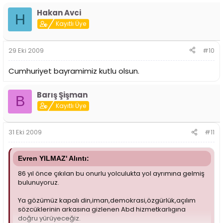
Hakan Avci
H
Kayıtlı Üye
29 Eki 2009
#10
Cumhuriyet bayramimiz kutlu olsun.
Barış Şişman
B
Kayıtlı Üye
31 Eki 2009
#11
Evren YILMAZ' Alıntı:
86 yıl önce çıkılan bu onurlu yolculukta yol ayrımına gelmiş
bulunuyoruz.
Ya gözümüz kapalı din,iman,demokrasi,özgürlük,açılım
sözcüklerinin arkasına gizlenen Abd hizmetkarlıgına
doğru yürüyeceğiz.