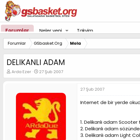
Forumlar
Neler yeni
Takvim
Forumlar
GSbasket.Org
Mola
DELIKANLI ADAM
K
B
Arda Ezer
27 Şub 2007
o
a
n
ş
u
l
27 Şub 2007
y
a
u
n
Internet de bir yerde oku
B
g
a
ı
ş
ç
1. Delikanlı adam Scooter 
l
t
a
a
2. Delikanlı adam sözünde
t
r
3. Delikanlı adam Light Co
a
i