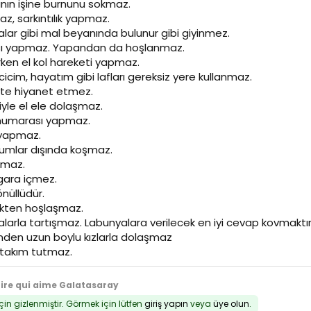
ının işine burnunu sokmaz.
az, sarkıntılık yapmaz.
alar gibi mal beyanında bulunur gibi giyinmez.
kası yapmaz. Yapandan da hoşlanmaz.
rken el kol hareketi yapmaz.
cicim, hayatım gibi lafları gereksiz yere kullanmaz.
te hiyanet etmez.
iyle el ele dolaşmaz.
 numarası yapmaz.
k yapmaz.
urumlar dışında koşmaz.
atmaz.
igara içmez.
önüllüdür.
ekten hoşlaşmaz.
larla tartışmaz. Labunyalara verilecek en iyi cevap kovmaktır
inden uzun boylu kızlarla dolaşmaz
ı takım tutmaz.
tire qui aime Galatasaray
için gizlenmiştir. Görmek için lütfen
giriş yapın
veya
üye olun
.