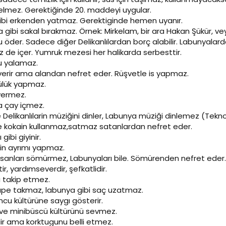
elmez. Gerektiğinde 20. maddeyi uygular.
gibi erkenden yatmaz. Gerektiginde hemen uyanır.
 gibi sakal bırakmaz. Örnek: Mirkelam, bir ara Hakan Şükür, ve
u öder. Sadece diğer Delikanlılardan borç alabilir. Labunyala
z de içer. Yumruk mezesi her halikarda serbesttir.
u yalamaz.
 verir ama alandan nefret eder. Rüşvetle is yapmaz.
ülük yapmaz.
vermez.
a çay içmez.
Delikanlılarin müziğini dinler, Labunya müziği dinlemez (Tekno
ve kokain kullanmaz,satmaz satanlardan nefret eder.
gibi giyinir.
 din ayrımı yapmaz.
insanları sömürmez, Labunyaları bile. Sömürenden nefret eder.
r, yardımseverdir, şefkatlidir.
 takip etmez.
küpe takmaz, labunya gibi saç uzatmaz.
cu kültürüne saygı gösterir.
i ve minibüscü kültürünü sevmez.
lir ama korktugunu belli etmez.