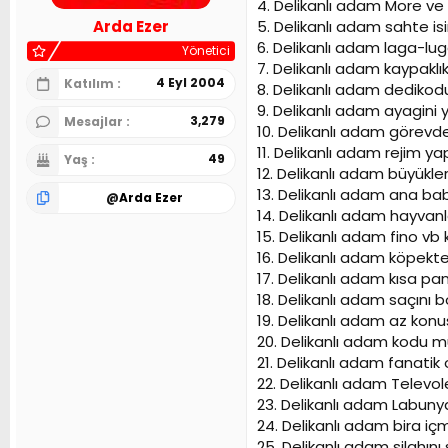
4. Delikanlı adam More ve b
n
h
5. Delikanlı adam sahte i
Arda Ezer
i
6. Delikanlı adam laga-l
Yönetici
7. Delikanlı adam kaypakl
4 Eyl 2004
Katılım
8. Delikanlı adam dediko
9. Delikanlı adam ayagini
3,279
Mesajlar
10. Delikanlı adam görev
11. Delikanlı adam rejim 
49
Yaş
12. Delikanlı adam büyükle
13. Delikanlı adam ana b
@
Arda Ezer
14. Delikanlı adam hayvanla
15. Delikanlı adam fino vb
16. Delikanlı adam köpekt
17. Delikanlı adam kısa pa
18. Delikanlı adam saçını
19. Delikanlı adam az konu
20. Delikanlı adam kodu m
21. Delikanlı adam fanatik
22. Delikanlı adam Televo
23. Delikanlı adam Labun
24. Delikanlı adam bira iç
25. Delikanlı adam silahın