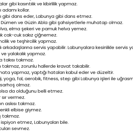
r gibi kasıntılık ve kibirlilik yapmaz.
ı adamı kollar.
lı gibi dans eder, Labunya gibi dans etmez.
r Dümen ve Güzin Abla gibi şahsiyetlerle muhatap olmaz.
helva, elma şekeri ve pamuk helva yemez.
çık cak-cuk sakız çiğnemez.
cilik ve teşhircilik yapmaz.
ı arkadaşlarına servis yapabilir. Labunyalara kesinlikle servis
k ve yalakalık yapmaz.
a takısı takmaz.
takmaz, zorunlu hallerde kravat takabilir.
 hata yapmaz, yaptığı hataları kabul eder ve düzeltir.
i, yoga, fal, aerobik, fitness, step gibi Labunya işleri ile uğras
p sarhoş olmaz.
olsa da olduğunu belli etmez.
r sır vermez.
on askısı takmaz.
enkli elbise giymez.
iş takmaz.
 ispiyon etmez, Labunyaları bile.
cuları sevmez.