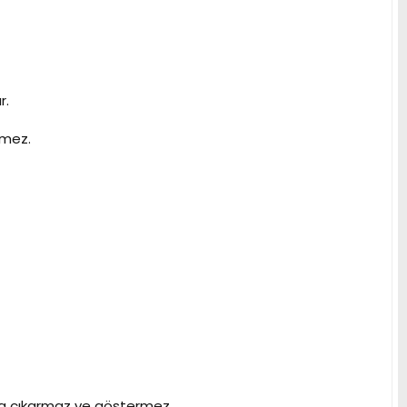
r.
emez.
aksa çıkarmaz ve göstermez.