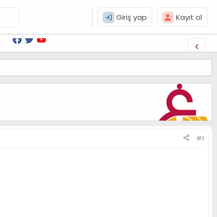
Giriş yap
Kayıt ol
#1