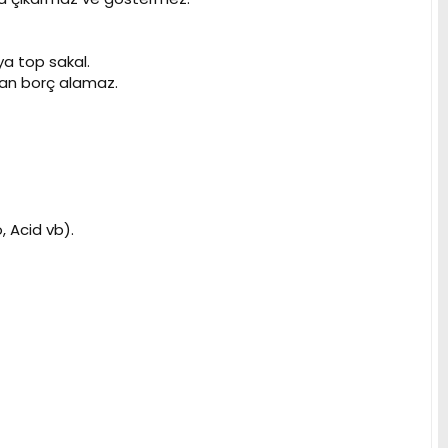
ya top sakal.
rdan borç alamaz.
, Acid vb).