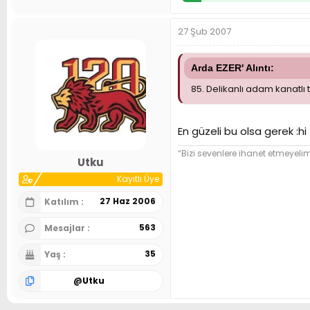
27 Şub 2007
Arda EZER' Alıntı:
85. Delikanlı adam kanatlı
En güzeli bu olsa gerek :hi
“Bizi sevenlere ihanet etmeyel
Utku
Kayıtlı Üye
27 Haz 2006
Katılım
563
Mesajlar
35
Yaş
@
Utku