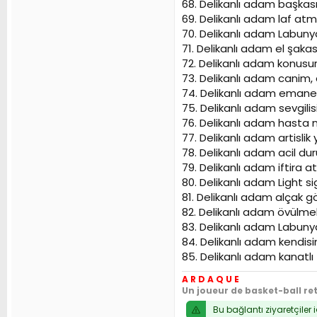
68. Delikanlı adam başkas
69. Delikanlı adam laf atm
70. Delikanlı adam Labuny
71. Delikanlı adam el şa
72. Delikanlı adam konusu
73. Delikanlı adam canim, 
74. Delikanlı adam emane
75. Delikanlı adam sevgilis
76. Delikanlı adam hasta
77. Delikanlı adam artisli
78. Delikanlı adam acil d
79. Delikanlı adam iftira 
80. Delikanlı adam Light s
81. Delikanlı adam alçak g
82. Delikanlı adam övülm
83. Delikanlı adam Labunya
84. Delikanlı adam kendis
85. Delikanlı adam kanatl
A R D A Q U E
Un joueur de basket-ball re
Bu bağlantı ziyaretçiler 