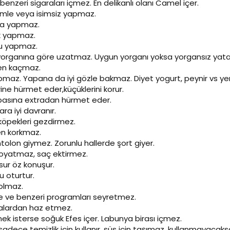
enzeri sigaraları içmez. En delikanlı olanı Camel içer.
simle veya isimsiz yapmaz.
uga yapmaz.
ık yapmaz.
du yapmaz.
 yorganına göre uzatmaz. Uygun yorganı yoksa yorgansız yata
den kaçmaz.
yapmaz. Yapana da iyi gözle bakmaz. Diyet yogurt, peynir vs y
rine hürmet eder,küçüklerini korur.
abasına extradan hürmet eder.
ra iyi davranır.
 köpekleri gezdirmez.
en korkmaz.
ntolon giymez. Zorunlu hallerde şort giyer.
 boyatmaz, saç ektirmez.
sur öz konuşur.
u oturtur.
 olmaz.
le ve benzeri programları seyretmez.
yalardan haz etmez.
mek isterse soğuk Efes içer. Labunya birası içmez.
ı sadece temizlik için kullanır, süs için taşımaz, kullanmayac