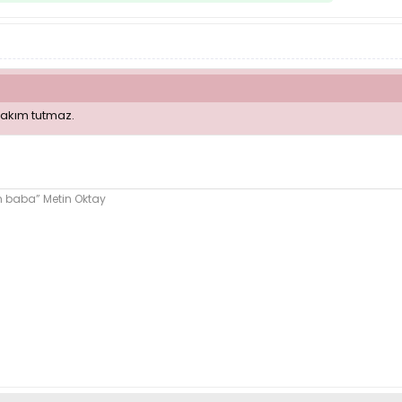
 takım tutmaz.
im baba” Metin Oktay