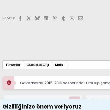
Facebook
X (Twitter)
Bluesky
LinkedIn
Pinterest
Tumblr
WhatsApp
E-posta
Paylaş:
Forumlar
GSbasket.Org
Mola
Galatasaray, 2015-2016 sezonunda EuroCup şampi
8411
687215
Konular
Mesajlar
Gizliliğinize önem veriyoruz