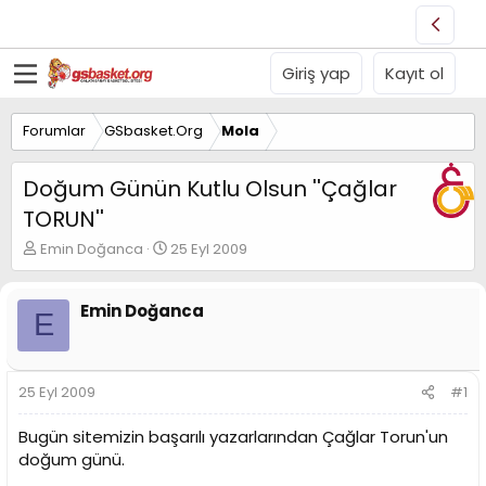
Giriş yap
Kayıt ol
Forumlar
GSbasket.Org
Mola
Doğum Günün Kutlu Olsun ''Çağlar
TORUN''
K
B
Emin Doğanca
25 Eyl 2009
o
a
n
ş
u
l
Emin Doğanca
E
y
a
u
n
B
g
a
ı
25 Eyl 2009
#1
ş
ç
l
t
Bugün sitemizin başarılı yazarlarından Çağlar Torun'un
a
a
doğum günü.
t
r
a
i