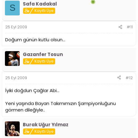
Safa Kadakal
S
Kayıtlı Üye
25 Eyl 2009
#11
Doğum günün kutlu olsun...
Gazanfer Tosun
Kayıtlı Üye
25 Eyl 2009
#12
İyiki doğdun Çağlar Abi...
Yeni yaşında Bayan Takımımızın Şampiyonluğunu
görmen dileğiyle..
Burak Uğur Yılmaz
Kayıtlı Üye