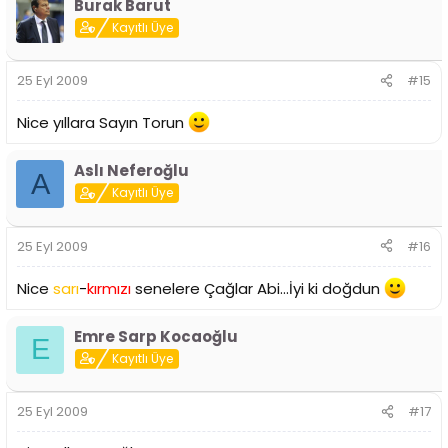
Burak Barut
Kayıtlı Üye
25 Eyl 2009
#15
Nice yıllara Sayın Torun
Aslı Neferoğlu
A
Kayıtlı Üye
25 Eyl 2009
#16
Nice
sarı
-
kırmızı
senelere Çağlar Abi...İyi ki doğdun
Emre Sarp Kocaoğlu
E
Kayıtlı Üye
25 Eyl 2009
#17