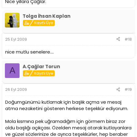
Nice yıllara Çağlar.
Tolga İhsan Kaplan
Kayıtlı Üye
25 Eyl 2009
#18
nice mutlu senelere....
A.Çağlar Torun
A
Kayıtlı Üye
26 Eyl 2009
#19
Doğumgünümü kutlamak için başlık açma ve mesaj
atma nezaketini gösteren herkese teşekkür ediyorum.
Mola kısmına pek uğramadığım için görmem biraz zor
oldu başlığı açıkçası. Özelden mesaj atarak kutlayanlara
ve güzel sözlerinize de ayrıca teşekkürler, hep beraber