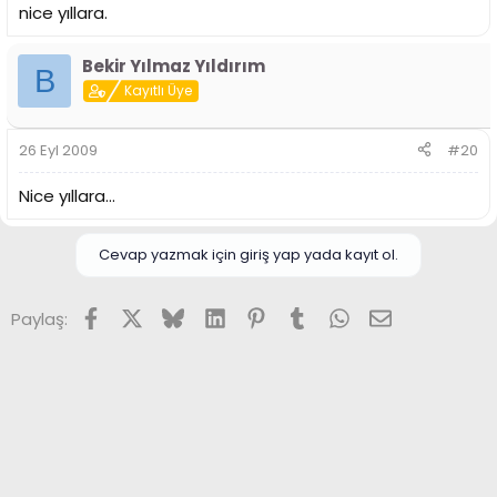
nice yıllara.
Bekir Yılmaz Yıldırım
B
Kayıtlı Üye
26 Eyl 2009
#20
Nice yıllara...
Cevap yazmak için giriş yap yada kayıt ol.
Facebook
X (Twitter)
Bluesky
LinkedIn
Pinterest
Tumblr
WhatsApp
E-posta
Paylaş: