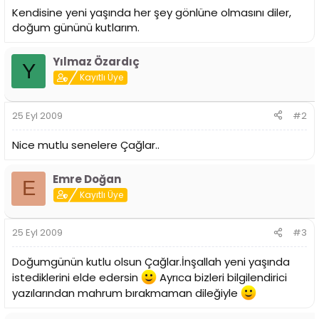
n
h
Kendisine yeni yaşında her şey gönlüne olmasını diler,
i
doğum gününü kutlarım.
Yılmaz Özardıç
Y
Kayıtlı Üye
25 Eyl 2009
#2
Nice mutlu senelere Çağlar..
Emre Doğan
E
Kayıtlı Üye
25 Eyl 2009
#3
Doğumgünün kutlu olsun Çağlar.İnşallah yeni yaşında
istediklerini elde edersin
Ayrıca bizleri bilgilendirici
yazılarından mahrum bırakmaman dileğiyle