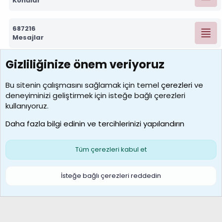
Konular
687216
Mesajlar
Gizliliğinize önem veriyoruz
7388
Kullanıcılar
Bu sitenin çalışmasını sağlamak için temel
çerezleri
ve
deneyiminizi geliştirmek için isteğe bağlı çerezleri
borabekirogluu
kullanıyoruz.
Son üye
Daha fazla bilgi edinin ve tercihlerinizi yapılandırın
Bize ulaşın
Şartlar ve kurallar
Gizlilik politikası
Çerezler
Yardım
Ana sayfa
R
Tüm çerezleri kabul et
S
S
Galatasaray Basketbol | GS Basket Taraftar Platformu
İsteğe bağlı çerezleri reddedin
®
Community platform by XenForo
© 2010-2026 XenForo Ltd.
XenForo Türkçe 🇹🇷 Destek Forumu –
XenWp.Com