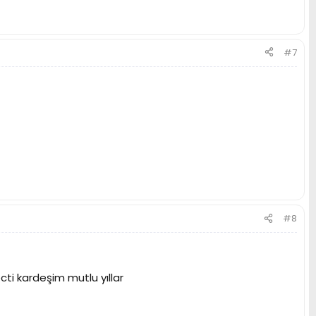
#7
#8
ecti kardeşim mutlu yıllar