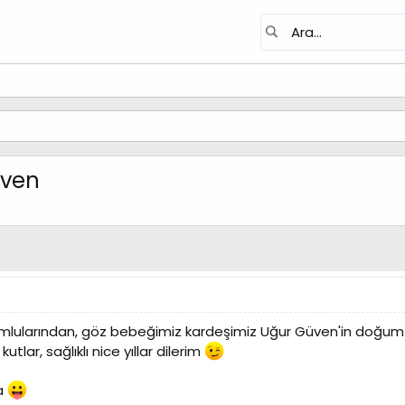
üven
mlularından, göz bebeğimiz kardeşimiz Uğur Güven'in doğum
lar, sağlıklı nice yıllar dilerim
a