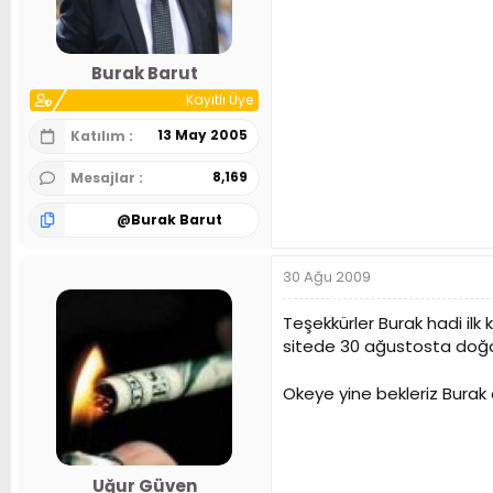
n
h
i
Burak Barut
Kayıtlı Üye
13 May 2005
Katılım
8,169
Mesajlar
@
Burak Barut
30 Ağu 2009
Teşekkürler Burak hadi ilk
sitede 30 ağustosta doğa
Okeye yine bekleriz Burak
Uğur Güven