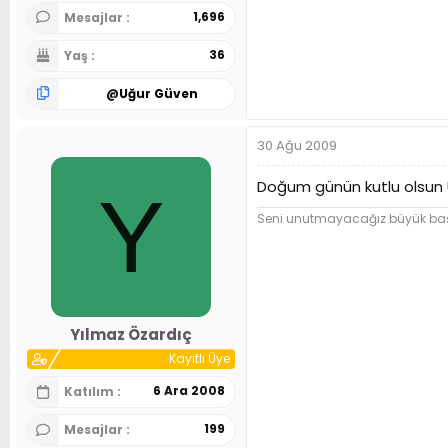
1,696
Mesajlar
36
Yaş
@
Uğur Güven
30 Ağu 2009
Doğum günün kutlu olsun U
Y
Seni unutmayacağız büyük baş
Yılmaz Özardıç
Kayıtlı Üye
6 Ara 2008
Katılım
199
Mesajlar