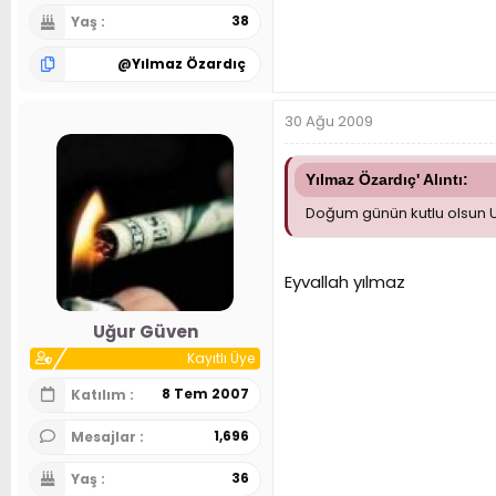
38
Yaş
@
Yılmaz Özardıç
30 Ağu 2009
Yılmaz Özardıç' Alıntı:
Doğum günün kutlu olsun U
Eyvallah yılmaz
Uğur Güven
Kayıtlı Üye
8 Tem 2007
Katılım
1,696
Mesajlar
36
Yaş