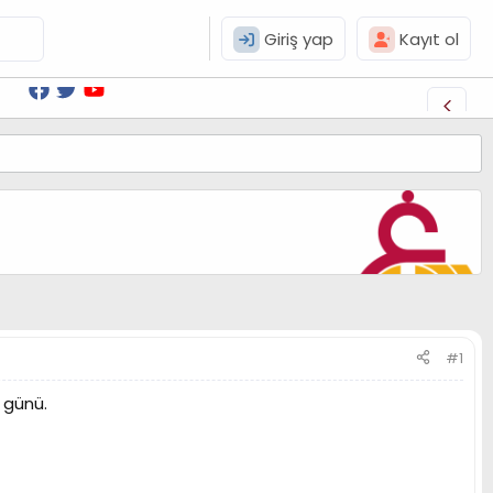
Giriş yap
Kayıt ol
#1
 günü.