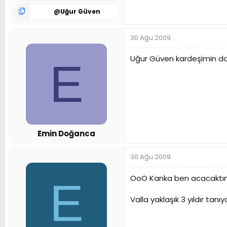
@
Uğur Güven
30 Ağu 2009
Uğur Güven kardeşimin do
E
Emin Doğanca
30 Ağu 2009
OoO Kanka ben acacaktım
E
Valla yaklaşık 3 yıldır tan