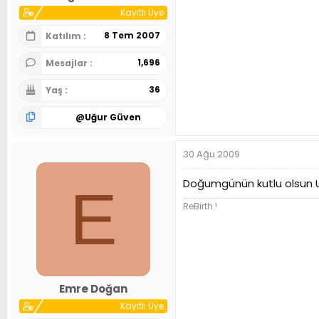
Kayıtlı Üye
8 Tem 2007
Katılım
1,696
Mesajlar
36
Yaş
@
Uğur Güven
30 Ağu 2009
Doğumgünün kutlu olsun Uğ
E
ReBirth !
Emre Doğan
Kayıtlı Üye