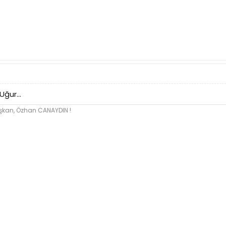
ğur...
kan, Özhan CANAYDIN !