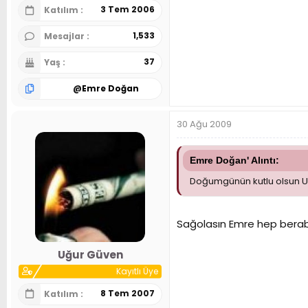
3 Tem 2006
Katılım
1,533
Mesajlar
37
Yaş
@
Emre Doğan
30 Ağu 2009
Emre Doğan' Alıntı:
Doğumgünün kutlu olsun Uğu
Sağolasın Emre hep beraber 
Uğur Güven
Kayıtlı Üye
8 Tem 2007
Katılım