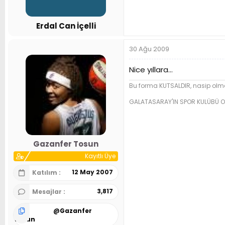
Erdal Can İçelli
30 Ağu 2009
Nice yıllara...
Bu forma KUTSALDIR, nasip olma
GALATASARAY'IN SPOR KULÜBÜ O
Gazanfer Tosun
Kayıtlı Üye
12 May 2007
Katılım
3,817
Mesajlar
@
Gazanfer
Tosun