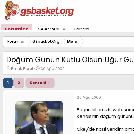
Forumlar
Neler yeni
Takvim
Forumlar
GSbasket.Org
Mola
Doğum Günün Kutlu Olsun Uğur G
K
B
Burak Barut
30 Ağu 2009
o
a
n
ş
1
2
Sonraki
u
l
y
a
u
n
30 Ağu 2009
B
g
a
ı
Bugun sitemizin web soru
ş
ç
Kendisinin doğum gününü kut
l
t
a
a
t
r
Okey'de nasıl yendim am
a
i