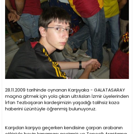
i
28.11.2009 tarihinde oynanan Karşıyaka - GALATASARAY
maçına gitmek için yola çıkan ultrAslan İzmir üyelerinden
İrfan Tezbaşaran kardeşimizin yaşadığı talihsiz kaza
haberini üzüntüyle öğrenmiş bulunuyoruz.
Karşıdan karşıya geçerken kendisine çarpan arabanın
etkisiyle beyin kanaması geçirmiş ve Tepecik Araştırma