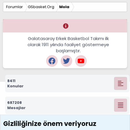
Forumlar
GSbasket.Org
Mola
Galatasaray Erkek Basketbol Takımı ilk
olarak 1911 yılında faaliyet göstermeye
başlamıştır.
8411
Konular
687208
Mesajlar
Gizliliğinize önem veriyoruz
7388
Kullanıcılar