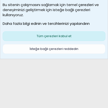
Bu sitenin çalışmasını sağlamak için temel
çerezleri
ve
deneyiminizi geliştirmek için isteğe bağlı çerezleri
borabekirogluu
kullanıyoruz.
Son üye
Daha fazla bilgi edinin ve tercihlerinizi yapılandırın
Bize ulaşın
Şartlar ve kurallar
Gizlilik politikası
Çerezler
Yardım
Ana sayfa
R
Tüm çerezleri kabul et
S
S
Galatasaray Basketbol | GS Basket Taraftar Platformu
İsteğe bağlı çerezleri reddedin
®
Community platform by XenForo
© 2010-2026 XenForo Ltd.
XenForo Türkçe 🇹🇷 Destek Forumu –
XenWp.Com