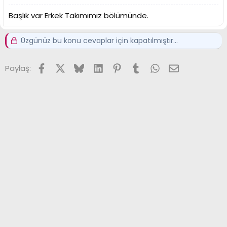
Başlık var Erkek Takımımız bölümünde.
Üzgünüz bu konu cevaplar için kapatılmıştır...
Facebook
X (Twitter)
Bluesky
LinkedIn
Pinterest
Tumblr
WhatsApp
E-posta
Paylaş: