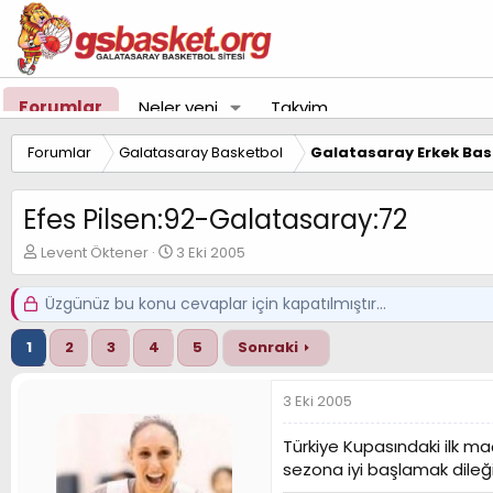
Forumlar
Neler yeni
Takvim
Forumlar
Galatasaray Basketbol
Galatasaray Erkek Bas
Efes Pilsen:92-Galatasaray:72
K
B
Levent Öktener
3 Eki 2005
o
a
n
ş
Üzgünüz bu konu cevaplar için kapatılmıştır...
u
l
y
a
1
2
3
4
5
Sonraki
u
n
B
g
a
ı
3 Eki 2005
ş
ç
l
t
Türkiye Kupasındaki ilk ma
a
a
sezona iyi başlamak dileği
t
r
a
i