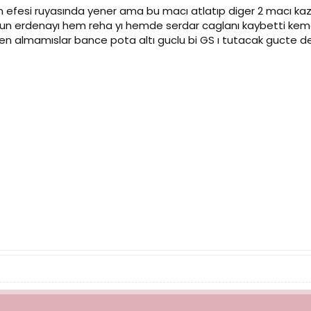
efesi ruyasında yener ama bu macı atlatıp diger 2 macı kazan
hurun erdenayı hem reha yı hemde serdar caglanı kaybetti ke
n almamıslar bance pota altı guclu bi GS ı tutacak gucte de