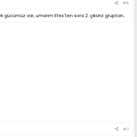
#6
ücümüz var, umarım Efes'ten sora 2. çıkarız gruptan..
#7