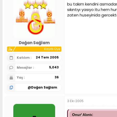
bu takım kendini asmadan 
sıkıntıyı yasıyo itu hem 
zaten huseyinida gercekte
Doğan Sağlam
Kayıtlı Üye
24 Tem 2005
Katılım
5,043
Mesajlar
36
Yaş
@
Doğan Sağlam
3 Eki 2005
Onur' Alıntı: