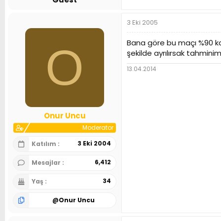
3 Eki 2005
Bana göre bu maçı %90 ka
O
şekilde ayrılırsak tahminim
13.04.2014
Onur Uncu
Moderator
3 Eki 2004
Katılım
6,412
Mesajlar
34
Yaş
@
Onur Uncu