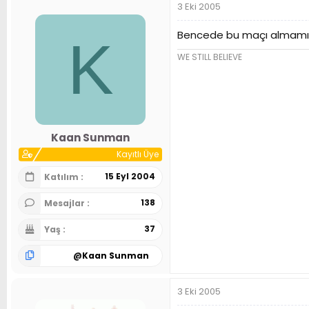
3 Eki 2005
Bencede bu maçı almamız 
K
WE STILL BELIEVE
Kaan Sunman
Kayıtlı Üye
15 Eyl 2004
Katılım
138
Mesajlar
37
Yaş
@
Kaan Sunman
3 Eki 2005