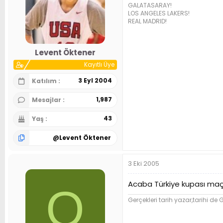
GALATASARAY!
n
h
LOS ANGELES LAKERS!
i
REAL MADRID!
Levent Öktener
Kayıtlı Üye
3 Eyl 2004
Katılım
1,987
Mesajlar
43
Yaş
@
Levent Öktener
3 Eki 2005
Acaba Türkiye kupası maçl
O
Gerçekleri tarih yazar,tarihi d