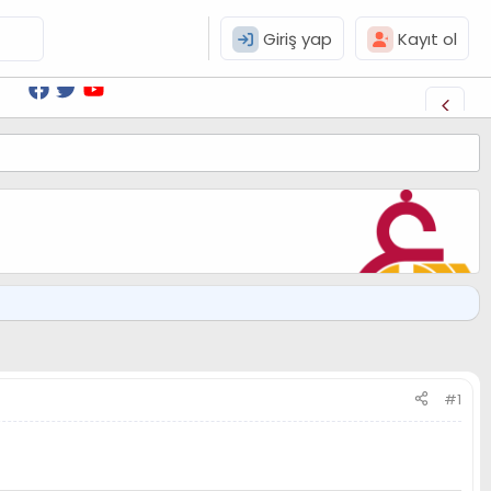
Giriş yap
Kayıt ol
#1