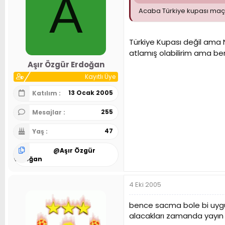
A
Acaba Türkiye kupası maçl
Türkiye Kupası değil ama
atlamış olabilirim ama b
Aşır Özgür Erdoğan
Kayıtlı Üye
13 Ocak 2005
Katılım
255
Mesajlar
47
Yaş
@
Aşır Özgür
Erdoğan
4 Eki 2005
bence sacma bole bi uygu
alacakları zamanda yayın