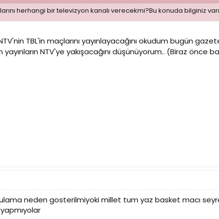
arını herhangi bir televizyon kanalı verecekmi?Bu konuda bilginiz va
 NTV'nin TBL'in maçlarını yayınlayacağını okudum bugün gaze
en yayınların NTV'ye yakışacağını düşünüyorum.. (Biraz önce
lama neden gosterilmiyoki millet tum yaz basket macı seyre
 yapmıyolar