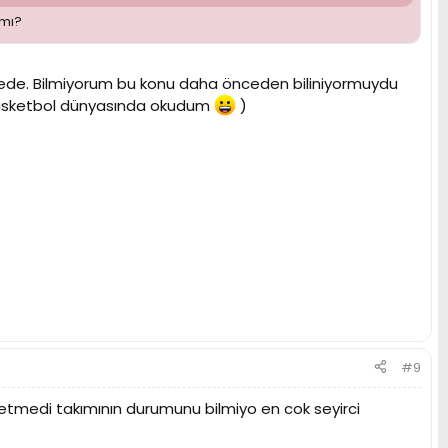
rmı?
tede. Bilmiyorum bu konu daha önceden biliniyormuydu
 basketbol dünyasında okudum
)
#9
tmedi takımının durumunu bilmiyo en cok seyirci