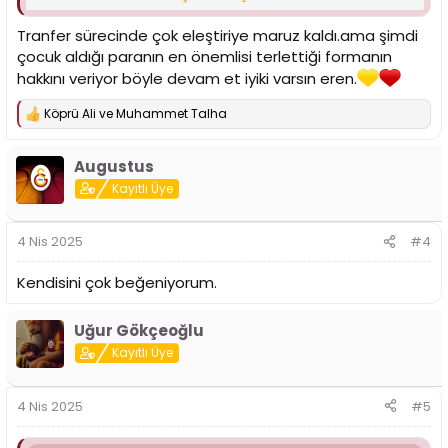
2. yarıda Talisca'ya arkadan gelip yaptığı müdahale
kırılma noktasıydı.
Tranfer sürecinde çok eleştiriye maruz kaldı.ama şimdi
çocuk aldığı paranın en önemlisi terlettiği formanın
Kısaca bu başlık Eren Elmalı'yı yeterince övme başlığıdır
hakkını veriyor böyle devam et iyiki varsın eren.
Köprü Ali
ve
Muhammet Talha
T
e
p
Augustus
k
i
Kayıtlı Üye
l
e
r
4 Nis 2025
#4
:
Kendisini çok beğeniyorum.
Uğur Gökçeoğlu
Kayıtlı Üye
4 Nis 2025
#5