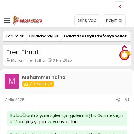
Giriş yap
Kayıt ol
Forumlar
Galatasaray SK
Galatasaraylı Profesyoneller
Eren Elmalı
K
B
Muhammet Talha
3 Nis 2025
o
a
n
ş
u
l
Muhammet Talha
M
y
a
Kayıtlı Üye
u
n
B
g
a
ı
3 Nis 2025
#1
ş
ç
l
t
a
a
Bu bağlantı ziyaretçiler için gizlenmiştir. Görmek için
t
r
lütfen
giriş yapın
veya
üye olun
.
a
i
n
h