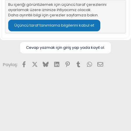
Bu içeriği görüntülemek için üçüncü taraf çerezlerini
ayarlamak üzere izninize ihtiyacımız olacak.
Daha ayrıntılı bilgi için
çerezler sayfamıza
bakın.
Üçüncü taraf tanımlama bilgilerini kabul et
Cevap yazmak için giriş yap yada kayıt ol.
Facebook
X (Twitter)
Bluesky
LinkedIn
Pinterest
Tumblr
WhatsApp
E-posta
Paylaş: