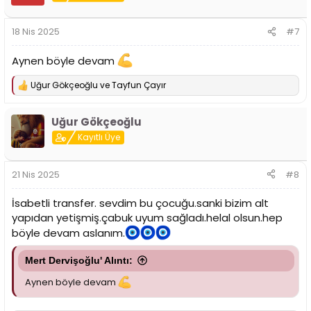
l
e
r
18 Nis 2025
#7
:
Aynen böyle devam
Uğur Gökçeoğlu
ve
Tayfun Çayır
T
e
p
Uğur Gökçeoğlu
k
i
Kayıtlı Üye
l
e
r
21 Nis 2025
#8
:
İsabetli transfer. sevdim bu çocuğu.sanki bizim alt
yapıdan yetişmiş.çabuk uyum sağladı.helal olsun.hep
böyle devam aslanım.
Mert Dervişoğlu' Alıntı:
Aynen böyle devam