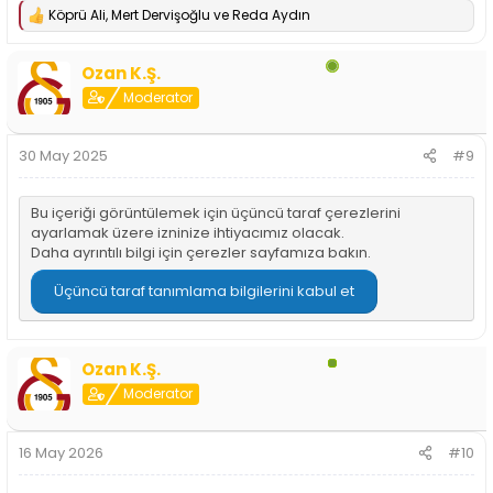
Köprü Ali
,
Mert Dervişoğlu
ve
Reda Aydın
T
e
p
Ozan K.Ş.
k
i
Moderator
l
e
r
30 May 2025
#9
:
Bu içeriği görüntülemek için üçüncü taraf çerezlerini
ayarlamak üzere izninize ihtiyacımız olacak.
Daha ayrıntılı bilgi için
çerezler sayfamıza
bakın.
Üçüncü taraf tanımlama bilgilerini kabul et
Ozan K.Ş.
Moderator
16 May 2026
#10