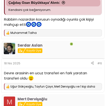
Çağdaş Ozan Büyükkaya' Alıntı:
Kendisini çok beğeniyorum.
Rabbim nazardan korusun oynadığı oyunla çok kişiyi
mahçup etti
Muhammet Talha
T
e
p
Serdar Aslan
k
i
Kayıtlı Üye
l
e
r
18 Nis 2025
#6
:
Devre arasinin en ucuz transferi en fark yaratan
transferi oldu
Uğur Gökçeoğlu
,
Tayfun Çayır
,
Mert Dervişoğlu
ve 1 kişi daha
T
e
p
Mert Dervişoğlu
k
M
i
Kayıtlı Üye