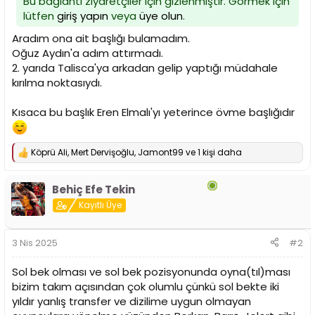
Bu bağlantı ziyaretçiler için gizlenmiştir. Görmek için
i
lütfen
giriş yapın
veya
üye olun
.
Aradım ona ait başlığı bulamadım.
Oğuz Aydın'a adım attırmadı.
2. yarıda Talisca'ya arkadan gelip yaptığı müdahale
kırılma noktasıydı.
Kısaca bu başlık Eren Elmalı'yı yeterince övme başlığıdır
Köprü Ali
,
Mert Dervişoğlu
,
Jamont99
ve 1 kişi daha
T
e
p
Behiç Efe Tekin
k
i
Kayıtlı Üye
l
e
r
3 Nis 2025
#2
:
Sol bek olması ve sol bek pozisyonunda oyna(tıl)ması
bizim takım açısından çok olumlu çünkü sol bekte iki
yıldır yanlış transfer ve dizilime uygun olmayan