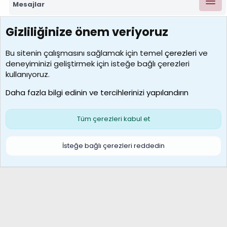
Mesajlar
Gizliliğinize önem veriyoruz
7388
Kullanıcılar
Bu sitenin çalışmasını sağlamak için temel
çerezleri
ve
deneyiminizi geliştirmek için isteğe bağlı çerezleri
borabekirogluu
kullanıyoruz.
Son üye
Daha fazla bilgi edinin ve tercihlerinizi yapılandırın
Bize ulaşın
Şartlar ve kurallar
Gizlilik politikası
Çerezler
Yardım
Ana sayfa
R
Tüm çerezleri kabul et
S
S
Galatasaray Basketbol | GS Basket Taraftar Platformu
İsteğe bağlı çerezleri reddedin
®
Community platform by XenForo
© 2010-2026 XenForo Ltd.
XenForo Türkçe 🇹🇷 Destek Forumu –
XenWp.Com