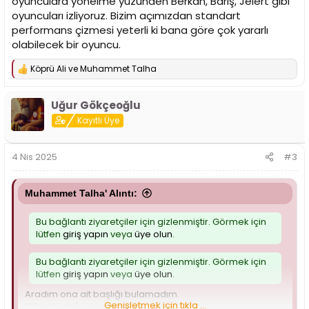
oyunculara yönelme yüzünden Berkan, Barış, Jelert gibi
oyuncuları izliyoruz. Bizim açımızdan standart
performans çizmesi yeterli ki bana göre çok yararlı
olabilecek bir oyuncu.
Köprü Ali
ve
Muhammet Talha
T
e
p
Uğur Gökçeoğlu
k
i
Kayıtlı Üye
l
e
r
4 Nis 2025
#3
:
Muhammet Talha' Alıntı:
Bu bağlantı ziyaretçiler için gizlenmiştir. Görmek için
lütfen
giriş yapın
veya
üye olun
.
Bu bağlantı ziyaretçiler için gizlenmiştir. Görmek için
lütfen
giriş yapın
veya
üye olun
.
Aradım ona ait başlığı bulamadım.
Genişletmek için tıkla ...
Oğuz Aydın'a adım attırmadı.