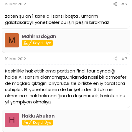
19 Mar 2012
#6
zaten şu an 1 tane a lisansı boşta , umarım
galatasaraylı yöneticeler bu işin peşini bırakmaz
Mahir Erdoğan
M
Kayıtlı Üye
19 Mar 2012
#7
Kesinlikle hak ettik ama partizan final four oynadığı
halde A lisansını alamamıştı.Onlarında nasıl bir atmosfer
de maçlara çıktığını biliyoruz.Bizle birlikte en iy taraftara
sahipler. EL yöneticilerinin de bir şehirden 3 takımın
olmasına sıcak bakmadığını da düşünürsek, kesinlikle bu
yıl şampiyon olmalıyız.
Hakkı Abukan
H
Kayıtlı Üye