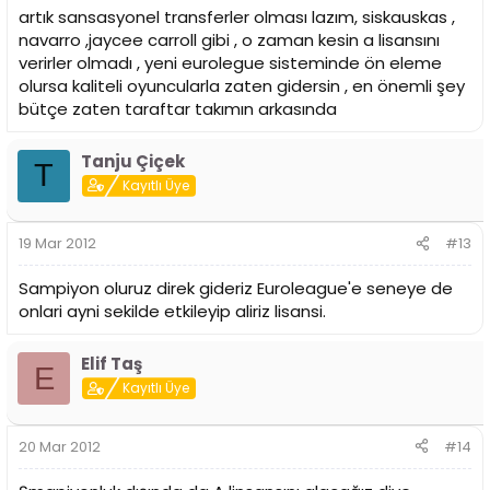
artık sansasyonel transferler olması lazım, siskauskas ,
navarro ,jaycee carroll gibi , o zaman kesin a lisansını
verirler olmadı , yeni eurolegue sisteminde ön eleme
olursa kaliteli oyuncularla zaten gidersin , en önemli şey
bütçe zaten taraftar takımın arkasında
Tanju Çiçek
T
Kayıtlı Üye
19 Mar 2012
#13
Sampiyon oluruz direk gideriz Euroleague'e seneye de
onlari ayni sekilde etkileyip aliriz lisansi.
Elif Taş
E
Kayıtlı Üye
20 Mar 2012
#14