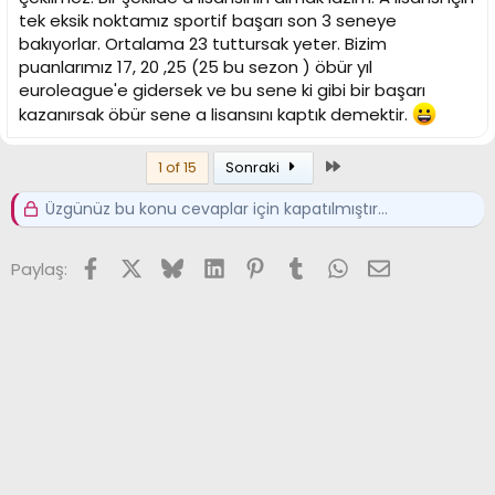
tek eksik noktamız sportif başarı son 3 seneye
bakıyorlar. Ortalama 23 tuttursak yeter. Bizim
puanlarımız 17, 20 ,25 (25 bu sezon ) öbür yıl
euroleague'e gidersek ve bu sene ki gibi bir başarı
kazanırsak öbür sene a lisansını kaptık demektir.
Son
1 of 15
Sonraki
Üzgünüz bu konu cevaplar için kapatılmıştır...
Facebook
X (Twitter)
Bluesky
LinkedIn
Pinterest
Tumblr
WhatsApp
E-posta
Paylaş: