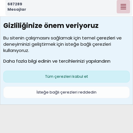
687289
Mesajlar
Gizliliğinize önem veriyoruz
7389
Kullanıcılar
Bu sitenin çalışmasını sağlamak için temel
çerezleri
ve
deneyiminizi geliştirmek için isteğe bağlı çerezleri
idriskaancelik
kullanıyoruz.
Son üye
Daha fazla bilgi edinin ve tercihlerinizi yapılandırın
Bize ulaşın
Şartlar ve kurallar
Gizlilik politikası
Çerezler
Yardım
Ana sayfa
R
Tüm çerezleri kabul et
S
S
Galatasaray Basketbol | GS Basket Taraftar Platformu
İsteğe bağlı çerezleri reddedin
®
Community platform by XenForo
© 2010-2026 XenForo Ltd.
XenForo Türkçe 🇹🇷 Destek Forumu –
XenWp.Com