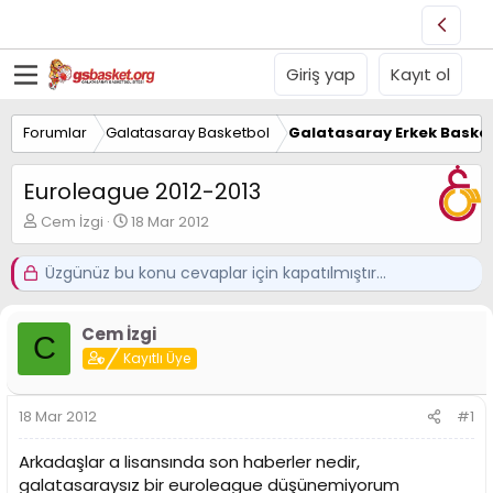
Giriş yap
Kayıt ol
Forumlar
Galatasaray Basketbol
Galatasaray Erkek Basket
Euroleague 2012-2013
K
B
Cem İzgi
18 Mar 2012
o
a
n
ş
Üzgünüz bu konu cevaplar için kapatılmıştır...
u
l
y
a
u
n
Cem İzgi
B
g
C
a
Kayıtlı Üye
ı
ş
ç
l
t
18 Mar 2012
#1
a
a
t
r
a
i
Arkadaşlar a lisansında son haberler nedir,
n
h
galatasaraysız bir euroleague düşünemiyorum