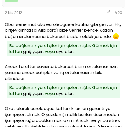
2 Nis 2012
#20
Öbür sene mutlaka euroleague'e katılırız gibi geliyor. Hiç
birşey olmazsa wild card'ı bize verirler bence. Kazan
başarı sıralamasına bakarsak bizden oldukça önde.
Bu bağlantı ziyaretçiler için gizlenmiştir. Görmek için
lütfen
giriş yapın
veya
üye olun
.
Ancak taraftar sayısına bakarsak bizim ortalamamızın
yarısına ancak sahipler ve lig ortalamasının bile
altındalar
Bu bağlantı ziyaretçiler için gizlenmiştir. Görmek için
lütfen
giriş yapın
veya
üye olun
.
Özet olarak euroleague katılamk için en garanti yol
şampiyon olmak. O yüzden şimdilik bunları düünmeden
şampiyonluğa odaklanmak lazım. Ancak her yıl bu stres
çekilmez. Bir şekilde a lisansının almak lazım. A lisansı için