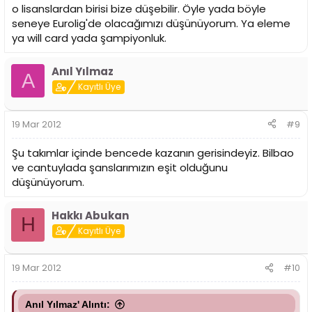
o lisanslardan birisi bize düşebilir. Öyle yada böyle
seneye Eurolig'de olacağımızı düşünüyorum. Ya eleme
ya will card yada şampiyonluk.
Anıl Yılmaz
A
Kayıtlı Üye
19 Mar 2012
#9
Şu takımlar içinde bencede kazanın gerisindeyiz. Bilbao
ve cantuylada şanslarımızın eşit olduğunu
düşünüyorum.
Hakkı Abukan
H
Kayıtlı Üye
19 Mar 2012
#10
Anıl Yılmaz' Alıntı: