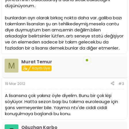
düşünüyorum..
bunlardan ayrı olarak birkaç nokta daha var..galiba bazı
takımların lisansları şu an tehlikedeymiş.mesela cantu
diye duymuştum ben ama,emin değilim.bilen
arkadaşlar belirtsinler lütfen..artı seneye statü değişiyor
ve ön elemeden sadece bir takım gelecek.bu da
fazladan bir a lisansı demek.bunlar da diğer etmenler..
Murat Temur
M
Kayıtlı Üye
19 Mar 2012
#3
A lisansına çok yakınız öyle diyelim. Bunu bir çok kişi
söylüyor. Hatta sezon başı bu takıma euroleauge için
şans vermeyenler bile. Yayımcı ntv'de ciddi ciddi
konuşulmaya başlandı bu konu.
Oğuzhan Karbo