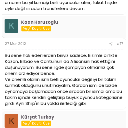
umarım bu yıl kumaşı belli oyuncular alınır, fakat hiçde
öyle değil sıradan transferlere devam
Kaan Horuzoglu
K
Kayıtlı Üye
27 Mar 2012
#17
Bu sene hak edenlerden biriyiz sadece. Bizimle birlikte
Kazan, Bilbao ve Cantu'nun da A lisansını hak ettiğini
düşünüyorum. Bu sene ligde şampiyon olmamız çok
önem arz ediyor bence.
Ve önemli olanın ismi belli oyuncular değil iyi bir takım
kurmak olduğunu unutmayalım. Gordon ismi de bizde
oynamaya başlamadan önce sıradan bir isimdi ama bu
takım içinde kendini geliştirip büyük oyuncu kategorisine
girdi. Aynı Shiip'in bu yolda ilerlediği gibi.
Kürşat Turkay
K
Kayıtlı Üye