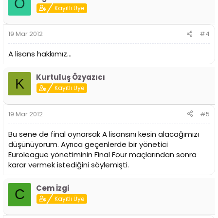
O
Kayıtlı Üye
19 Mar 2012
#4
A lisans hakkımız...
Kurtuluş Özyazıcı
K
Kayıtlı Üye
19 Mar 2012
#5
Bu sene de final oynarsak A lisansını kesin alacağımızı
düşünüyorum. Ayrıca geçenlerde bir yönetici
Euroleague yönetiminin Final Four maçlarından sonra
karar vermek istediğini söylemişti.
Cem İzgi
C
Kayıtlı Üye