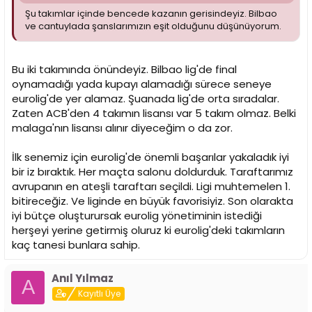
Şu takımlar içinde bencede kazanın gerisindeyiz. Bilbao
ve cantuylada şanslarımızın eşit olduğunu düşünüyorum.
Bu iki takımında önündeyiz. Bilbao lig'de final
oynamadığı yada kupayı alamadığı sürece seneye
eurolig'de yer alamaz. Şuanada lig'de orta sıradalar.
Zaten ACB'den 4 takımın lisansı var 5 takım olmaz. Belki
malaga'nın lisansı alınır diyeceğim o da zor.
İlk senemiz için eurolig'de önemli başarılar yakaladık iyi
bir iz bıraktık. Her maçta salonu doldurduk. Taraftarımız
avrupanın en ateşli taraftarı seçildi. Ligi muhtemelen 1.
bitireceğiz. Ve liginde en büyük favorisiyiz. Son olarakta
iyi bütçe oluşturursak eurolig yönetiminin istediği
herşeyi yerine getirmiş oluruz ki eurolig'deki takımların
kaç tanesi bunlara sahip.
Anıl Yılmaz
A
Kayıtlı Üye