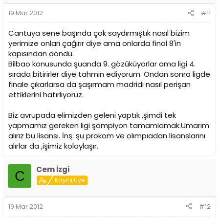
19 Mar 2012
#11
Cantuya sene başında çok saydırmıştık nasıl bizim
yerimize onları çağırır diye ama onlarda final 8'in
kapısından döndü.
Bilbao konusunda şuanda 9. gözüküyorlar ama ligi 4.
sırada bitirirler diye tahmin ediyorum. Ondan sonra ligde
finale çıkarlarsa da şaşırmam madridi nasıl perişan
ettiklerini hatırlıyoruz.
Biz avrupada elimizden geleni yaptık ,şimdi tek
yapmamız gereken ligi şampiyon tamamlamak.Umarım
alırız bu lisansı. İnş. şu prokom ve olımpıadan lisanslarını
alırlar da ,işimiz kolaylaşır.
Cem İzgi
C
Kayıtlı Üye
19 Mar 2012
#12