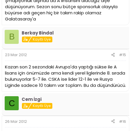
Şmapiyonluk dışında da A linsansını alacağız diye
düşünüyorum. Sezon sonu bütçe sponsorluk olayıyla
büyürse adı geçen hiç bir takım rakip olamaz
Galatasaray'a
Berkay Bindal
B
Kayıtlı Üye
23 Mar 2012
#15
Kazan son 2 sezondaki Avrupa'da yaptığı sükse ile A
lisans için önümüzde ama kendi yerel liglerinde 8. sırada
bulunuyorlar 5-7 ile. CSKA ise lider 12-1 ile ve Rusya
Liginde sadece 10 takım var toplam. Bu da düşündürücü.
Cem İzgi
C
Kayıtlı Üye
26 Mar 2012
#16