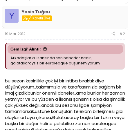
i
Yasin Tuğcu
Y
Kayıtlı Üye
19 Mar 2012
#2
Cem İzgi' Alıntı:
Arkadaşlar a lisansında son haberler nedir,
galatasaraysız bir euroleague düşünemiyorum
bu sezon kesinlikle çok iyi bir intiba bıraktık diye
düşünüyorum..takımımızla ve taraftarımızla sağlam bir
imaj çizdik.bunlar önemli doneler..ama bunlar her zaman
yetmiyor ve bu yüzden a lisansı şansımız olsa da şimdilik
çok yüksek değil..ancak bu sezonu ligde şampiyon
tamamlarsak,üstüne konuşulan telekom birleşmesi gibi
olaylar ortaya çıkarsa,Galatasaray başka bir takım veya
başka bir değer haline gelebilir.o zaman euroleague
yönetiminin Galatasaray'a daha sıcak bakacağını