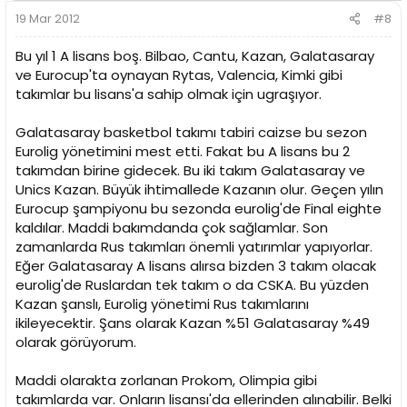
19 Mar 2012
#8
Bu yıl 1 A lisans boş. Bilbao, Cantu, Kazan, Galatasaray
ve Eurocup'ta oynayan Rytas, Valencia, Kimki gibi
takımlar bu lisans'a sahip olmak için ugraşıyor.
Galatasaray basketbol takımı tabiri caizse bu sezon
Eurolig yönetimini mest etti. Fakat bu A lisans bu 2
takımdan birine gidecek. Bu iki takım Galatasaray ve
Unics Kazan. Büyük ihtimallede Kazanın olur. Geçen yılın
Eurocup şampiyonu bu sezonda eurolig'de Final eighte
kaldılar. Maddi bakımdanda çok sağlamlar. Son
zamanlarda Rus takımları önemli yatırımlar yapıyorlar.
Eğer Galatasaray A lisans alırsa bizden 3 takım olacak
eurolig'de Ruslardan tek takım o da CSKA. Bu yüzden
Kazan şanslı, Eurolig yönetimi Rus takımlarını
ikileyecektir. Şans olarak Kazan %51 Galatasaray %49
olarak görüyorum.
Maddi olarakta zorlanan Prokom, Olimpia gibi
takımlarda var. Onların lisansı'da ellerinden alınabilir. Belki