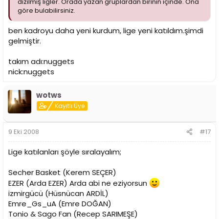
dizilmiş ligler. Orada yazan gruplardan birinin içinde. Ona
göre bulabilirsiniz.
ben kadroyu daha yeni kurdum, lige yeni katıldım.şimdi
gelmiştir.
takım adı:nuggets
nick:nuggets
wotws
Kayıtlı Üye
9 Eki 2008
#17
Lige katılanları şöyle sıralayalım;
Secher Basket (Kerem SEÇER)
EZER (Arda EZER) Arda abi ne eziyorsun
izmirgücü (Hüsnücan ARDİL)
Emre_Gs_uA (Emre DOĞAN)
Tonio & Sago Fan (Recep SARIMEŞE)