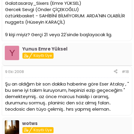
Galatasaray_Sixers (Emre YÜKSEL)
Gercek Sevgi (Önder ÇİÇEKOĞLU)
öztürkbasket - SAHİBİNİ BİLMİYORUM. ARDA'NIN OLABİLİR
nuggets (Hüseyin KARAÇİL)
9 kişi miyiz? Gerçi 21 veya 22'sinde başlayacak lig.
Yunus Emre Yüksel
Y
Kayıtlı Üye
9 Eki 2008
#18
Şu an aldığım bir son dakika haberine göre Eser Atalay , "
bu sene iyi takım kuruyorum, hepinizi ezip geçeceğim "
demekteymiş.. az önce marcus haislip i aramış,
durumunu sormuş.. planinic den söz almış falan..
teodosic den tüyo çekmiş.. hırs yapmış eleman..
wotws
Kayıtlı Üye