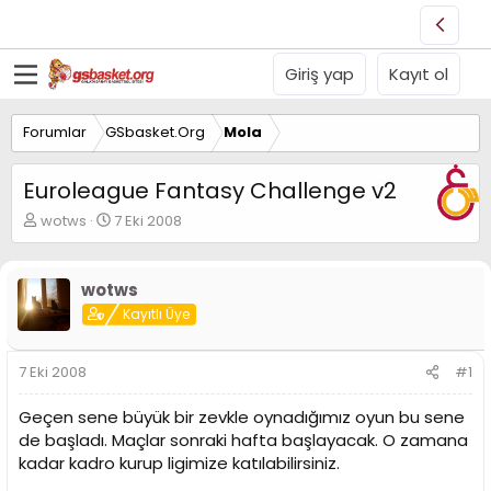
Giriş yap
Kayıt ol
Forumlar
GSbasket.Org
Mola
Euroleague Fantasy Challenge v2
K
B
wotws
7 Eki 2008
o
a
n
ş
u
l
wotws
y
a
Kayıtlı Üye
u
n
B
g
a
ı
7 Eki 2008
#1
ş
ç
l
t
Geçen sene büyük bir zevkle oynadığımız oyun bu sene
a
a
t
r
de başladı. Maçlar sonraki hafta başlayacak. O zamana
a
i
kadar kadro kurup ligimize katılabilirsiniz.
n
h