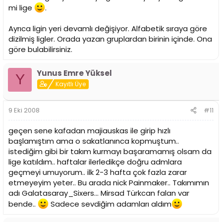
mi lige
.
Ayrıca ligin yeri devamlı değişiyor. Alfabetik sıraya göre
dizilmiş ligler. Orada yazan gruplardan birinin içinde. Ona
göre bulabilirsiniz.
Yunus Emre Yüksel
Y
Kayıtlı Üye
9 Eki 2008
#11
geçen sene kafadan majiauskas ile girip hızlı
başlamıştım ama o sakatlanınca kopmuştum..
istediğim gibi bir takım kurmayı başaramamış olsam da
lige katıldım.. haftalar ilerledikçe doğru admlara
geçmeyi umuyorum.. ilk 2-3 hafta çok fazla zarar
etmeyeyim yeter.. Bu arada nick Painmaker.. Takımımın
adı Galatasaray_Sixers... Mirsad Türkcan falan var
bende..
Sadece sevdiğim adamları aldım