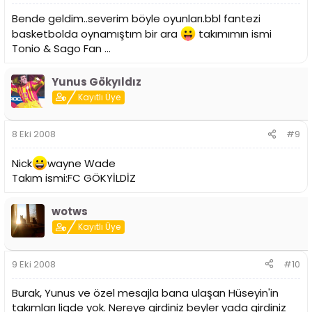
Bende geldim..severim böyle oyunları.bbl fantezi
basketbolda oynamıştım bir ara
takımımın ismi
Tonio & Sago Fan ...
Yunus Gökyıldız
Kayıtlı Üye
8 Eki 2008
#9
Nick
wayne Wade
Takım ismi:FC GÖKYİLDİZ
wotws
Kayıtlı Üye
9 Eki 2008
#10
Burak, Yunus ve özel mesajla bana ulaşan Hüseyin'in
takımları ligde yok. Nereye girdiniz beyler yada girdiniz