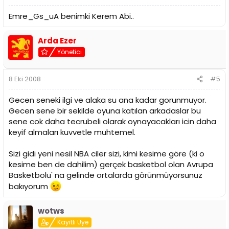
Emre_Gs_uA benimki Kerem Abi..
Arda Ezer
Yönetici
8 Eki 2008
#5
Gecen seneki ilgi ve alaka su ana kadar gorunmuyor.
Gecen sene bir sekilde oyuna katılan arkadaslar bu
sene cok daha tecrubeli olarak oynayacakları icin daha
keyif almaları kuvvetle muhtemel.
Sizi gidi yeni nesil NBA ciler sizi, kimi kesime göre (ki o
kesime ben de dahilim) gerçek basketbol olan Avrupa
Basketbolu' na gelinde ortalarda görünmüyorsunuz
bakıyorum
wotws
Kayıtlı Üye