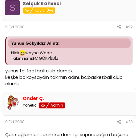
Selçuk Kahveci
S
Kayıtlı Üye
9 Eki 2008
#12
Yunus Gökyıldız' Alıntı:
Nick
wayne Wade
Takım ismi:FC GÖKYİLDİZ
yunus fc: football club demek.
keşke bc koysaydın takımın adını. bc:basketball club
olurdu.
Önder Ç.
Yönetici
Admin
9 Eki 2008
#13
Çok sağlam bir takım kurdum ligi süpüreceğim boşuna