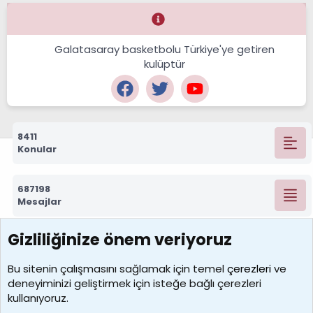
Galatasaray basketbolu Türkiye'ye getiren
kulüptür
8411
Konular
687198
Mesajlar
Gizliliğinize önem veriyoruz
7388
Kullanıcılar
Bu sitenin çalışmasını sağlamak için temel
çerezleri
ve
deneyiminizi geliştirmek için isteğe bağlı çerezleri
borabekirogluu
kullanıyoruz.
Son üye