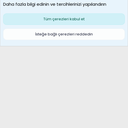
Daha fazla bilgi edinin ve tercihlerinizi yapılandırın
Bize ulaşın
Şartlar ve kurallar
Gizlilik politikası
Çerezler
Yardım
Ana sayfa
R
Tüm çerezleri kabul et
S
S
Galatasaray Basketbol | GS Basket Taraftar Platformu
İsteğe bağlı çerezleri reddedin
®
Community platform by XenForo
© 2010-2026 XenForo Ltd.
XenForo Türkçe 🇹🇷 Destek Forumu –
XenWp.Com