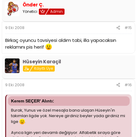
Önder Ç.
Yönetici
Admin
9 Eki 2008
#15
Birkaç oyuncu tavsiyesi aldım tabi, illa yapacaksın
reklamını pis herif
Hüseyin Karaçil
Kayıtlı Üye
9 Eki 2008
#16
Kerem SEÇER' Alıntı:
Burak, Yunus ve özel mesajla bana ulaşan Hüseyin'in
takımları ligde yok. Nereye girdiniz beyler yada girdiniz mi
lige
.
Ayrıca ligin yeri devamlı değişiyor. Alfabetik sıraya göre