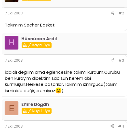
7 Eki 2008
#2
Takımım Secher Basket.
Hüsnücan Ardil
H
Kayıtlı Üye
7 Eki 2008
#3
iddialı değilim ama eğlencesine takımı kurdum.Gurubu
ben kurayım dicektim saolsun Kerem abi
kurmuşun.Herkese başarılar.Takımım izmirgücü(takım
isminide değiştiremiyoz
)
Emre Doğan
E
Kayıtlı Üye
7 Eki 2008
#4