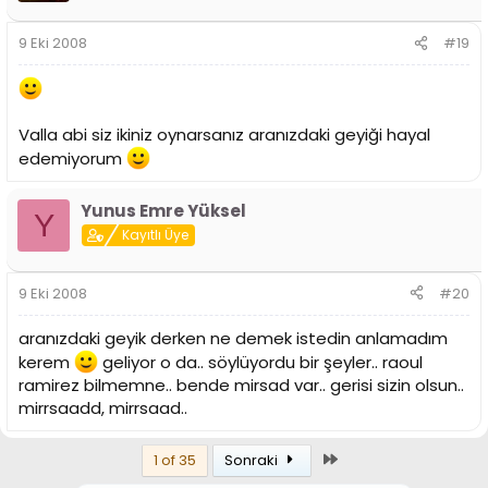
9 Eki 2008
#19
Valla abi siz ikiniz oynarsanız aranızdaki geyiği hayal
edemiyorum
Yunus Emre Yüksel
Y
Kayıtlı Üye
9 Eki 2008
#20
aranızdaki geyik derken ne demek istedin anlamadım
kerem
geliyor o da.. söylüyordu bir şeyler.. raoul
ramirez bilmemne.. bende mirsad var.. gerisi sizin olsun..
mirrsaadd, mirrsaad..
Son
1 of 35
Sonraki