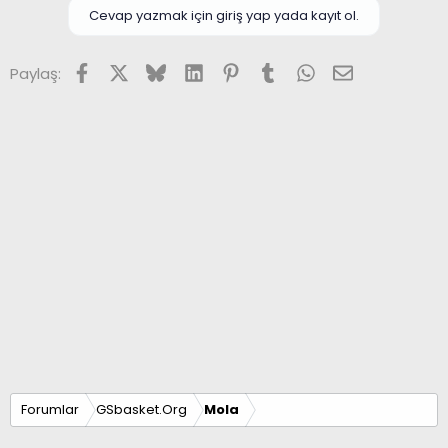
Cevap yazmak için giriş yap yada kayıt ol.
Facebook
X (Twitter)
Bluesky
LinkedIn
Pinterest
Tumblr
WhatsApp
E-posta
Paylaş:
Forumlar
GSbasket.Org
Mola