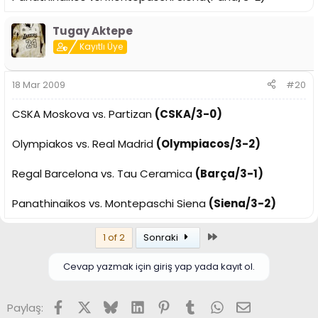
Tugay Aktepe
Kayıtlı Üye
18 Mar 2009
#20
CSKA Moskova vs. Partizan
(CSKA/3-0)
Olympiakos vs. Real Madrid
(Olympiacos/3-2)
Regal Barcelona vs. Tau Ceramica
(Barça/3-1)
Panathinaikos vs. Montepaschi Siena
(Siena/3-2)
Son
1 of 2
Sonraki
Cevap yazmak için giriş yap yada kayıt ol.
Facebook
X (Twitter)
Bluesky
LinkedIn
Pinterest
Tumblr
WhatsApp
E-posta
Paylaş: