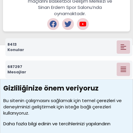
maçlarını Basketbol Gelişim Merkezi ve
Sinan Erdem Spor Salonu’nda
oynamaktadır.
8413
Konular
687297
Mesajlar
Gizliliğinize önem veriyoruz
7390
Kullanıcılar
Bu sitenin çalışmasını sağlamak için temel
çerezleri
ve
deneyiminizi geliştirmek için isteğe bağlı çerezleri
MosesBrownHayranı
kullanıyoruz.
Son üye
Daha fazla bilgi edinin ve tercihlerinizi yapılandırın
Bize ulaşın
Şartlar ve kurallar
Gizlilik politikası