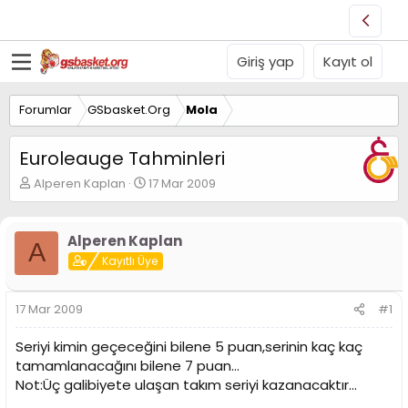
Giriş yap
Kayıt ol
Forumlar
GSbasket.Org
Mola
Euroleauge Tahminleri
K
B
Alperen Kaplan
17 Mar 2009
o
a
n
ş
u
l
Alperen Kaplan
A
y
a
Kayıtlı Üye
u
n
B
g
a
ı
17 Mar 2009
#1
ş
ç
l
t
Seriyi kimin geçeceğini bilene 5 puan,serinin kaç kaç
a
a
t
r
tamamlanacağını bilene 7 puan...
a
i
Not:Üç galibiyete ulaşan takım seriyi kazanacaktır...
n
h