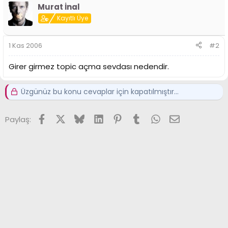
i
Murat İnal
Kayıtlı Üye
1 Kas 2006
#2
Girer girmez topic açma sevdası nedendir.
Üzgünüz bu konu cevaplar için kapatılmıştır...
Facebook
X (Twitter)
Bluesky
LinkedIn
Pinterest
Tumblr
WhatsApp
E-posta
Paylaş: