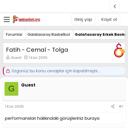
Giriş yap
Kayıt ol
Forumlar
Galatasaray Basketbol
Galatasaray Erkek Basket
Fatih - Cemal - Tolga
K
B
Guest
1 Kas 2006
o
a
n
ş
Üzgünüz bu konu cevaplar için kapatılmıştır...
u
l
y
a
u
n
Guest
G
B
g
a
ı
ş
ç
l
t
1 Kas 2006
#1
a
a
t
r
performansları hakkındaki görüşleriniz buraya
a
i
n
h