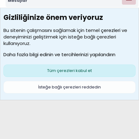
Mesajlar
Gizliliğinize önem veriyoruz
7389
Kullanıcılar
Bu sitenin çalışmasını sağlamak için temel
çerezleri
ve
deneyiminizi geliştirmek için isteğe bağlı çerezleri
idriskaancelik
kullanıyoruz.
Son üye
Daha fazla bilgi edinin ve tercihlerinizi yapılandırın
Bize ulaşın
Şartlar ve kurallar
Gizlilik politikası
Çerezler
Yardım
Ana sayfa
R
Tüm çerezleri kabul et
S
S
Galatasaray Basketbol | GS Basket Taraftar Platformu
İsteğe bağlı çerezleri reddedin
®
Community platform by XenForo
© 2010-2026 XenForo Ltd.
XenForo Türkçe 🇹🇷 Destek Forumu –
XenWp.Com