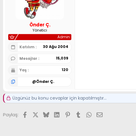
Önder Ç.
Yönetici
Admin
30 Ağu 2004
Katılım
15,039
Mesajlar
120
Yaş
@
Önder Ç.
Üzgünüz bu konu cevaplar için kapatılmıştır...
Facebook
X (Twitter)
Bluesky
LinkedIn
Pinterest
Tumblr
WhatsApp
E-posta
Paylaş: