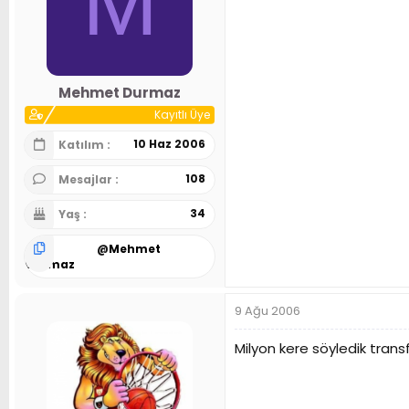
M
Mehmet Durmaz
Kayıtlı Üye
10 Haz 2006
Katılım
108
Mesajlar
34
Yaş
@
Mehmet
Durmaz
9 Ağu 2006
Milyon kere söyledik trans