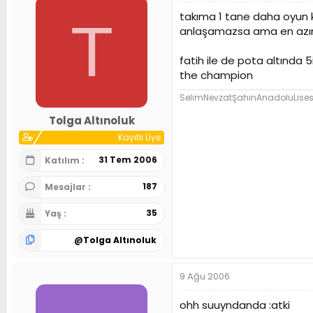
takıma 1 tane daha oyun ku
T
anlaşamazsa ama en azında
fatih ile de pota altında 
the champion
SelimNevzatŞahinAnadoluLises
Tolga Altınoluk
Kayıtlı Üye
31 Tem 2006
Katılım
187
Mesajlar
35
Yaş
@
Tolga Altınoluk
9 Ağu 2006
ohh suuyndanda :atki