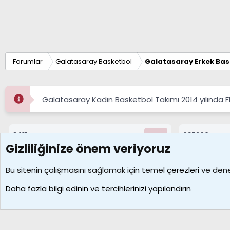
Forumlar
Galatasaray Basketbol
Galatasaray Erkek Bas
Galatasaray Kadın Basketbol Takımı 2014 yılında 
8411
687206
Konular
Mesajlar
Gizliliğinize önem veriyoruz
Çerezler
Bu sitenin çalışmasını sağlamak için temel
çerezleri
ve deney
Daha fazla bilgi edinin ve tercihlerinizi yapılandırın
Galatasaray Basketbol | GS Basket Taraftar Platformu