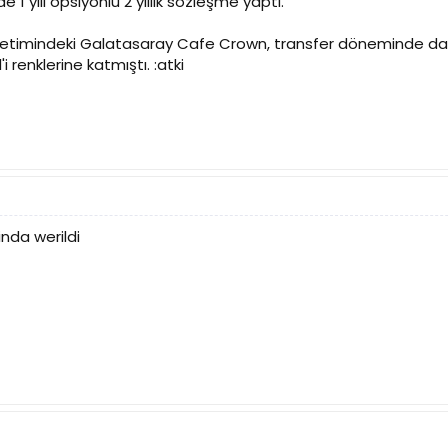
de 1 yılı opsiyonlu 2 yıllık sözleşme yaptı.
etimindeki Galatasaray Cafe Crown, transfer döneminde dah
i renklerine katmıştı. :atki
nda werildi