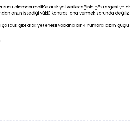
rucu alınması malik'e artık yol verileceğinin göstergesi ya da
n onun istediği yüklü kontratı ona vermek zorunda değiliz 
5i çözdük gibi artık yetenekli yabancı bir 4 numara lazım güç
i