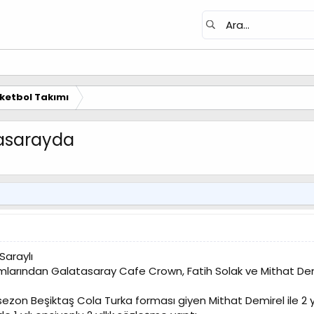
ketbol Takımı
tasarayda
Saraylı
kımlarından Galatasaray Cafe Crown, Fatih Solak ve Mithat Dem
 sezon Beşiktaş Cola Turka forması giyen Mithat Demirel ile 2 yı