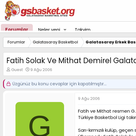
Forumlar
Neler yeni
Takvim
Forumlar
Galatasaray Basketbol
Galatasaray Erkek Bas
Fatih Solak Ve Mithat Demirel Gala
K
B
Guest
9 Ağu 2006
o
a
n
ş
Üzgünüz bu konu cevaplar için kapatılmıştır...
u
l
y
a
u
n
9 Ağu 2006
B
g
a
ı
Fatih ve Mithat resmen G.
G
ş
ç
Türkiye Basketbol Ligi ta
l
t
a
a
t
r
Sarı-kırmızılı kulüp, geçen
a
i