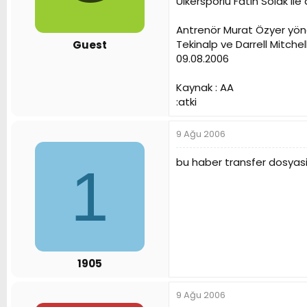
Ülkersporlu Fatih Solak ile 
n
h
i
Antrenör Murat Özyer yön
Tekinalp ve Darrell Mitchell'
Guest
09.08.2006
Kaynak : AA
:atki
9 Ağu 2006
bu haber transfer dosyasi
1
1905
9 Ağu 2006