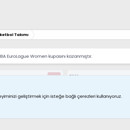
ketbol Takımı
FIBA EuroLague Women kupasını kazanmıştır.
7388
Kullanıcılar
Bize ulaşın
Şartl
iminizi geliştirmek için isteğe bağlı çerezleri kullanıyoruz.