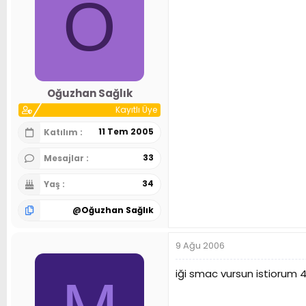
O
Oğuzhan Sağlık
Kayıtlı Üye
11 Tem 2005
Katılım
33
Mesajlar
34
Yaş
@
Oğuzhan Sağlık
9 Ağu 2006
iği smac vursun istiorum 4