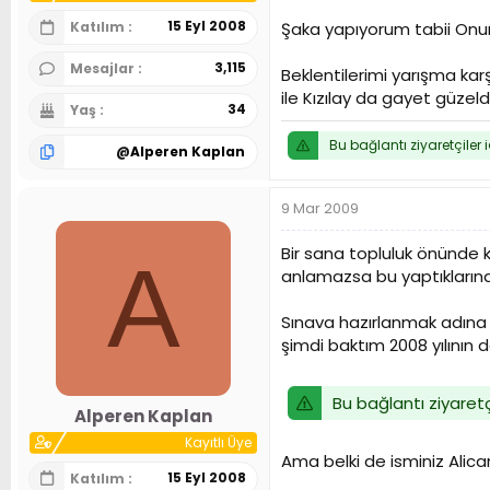
15 Eyl 2008
Katılım
Şaka yapıyorum tabii Onur 
3,115
Mesajlar
Beklentilerimi yarışma ka
ile Kızılay da gayet güzeldi.
34
Yaş
Bu bağlantı ziyaretçiler 
@
Alperen Kaplan
9 Mar 2009
Bir sana topluluk önünde 
A
anlamazsa bu yaptıkların
Sınava hazırlanmak adına
şimdi baktım 2008 yılının de
Bu bağlantı ziyaretç
Alperen Kaplan
Kayıtlı Üye
Ama belki de isminiz Alica
15 Eyl 2008
Katılım