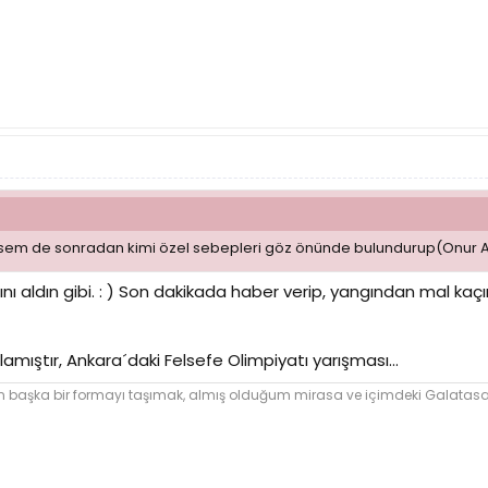
 desem de sonradan kimi özel sebepleri göz önünde bulundurup(Onur 
ı aldın gibi. : ) Son dakikada haber verip, yangından mal kaçırı
lamıştır, Ankara´daki Felsefe Olimpiyatı yarışması...
şka bir formayı taşımak, almış olduğum mirasa ve içimdeki Galatasara