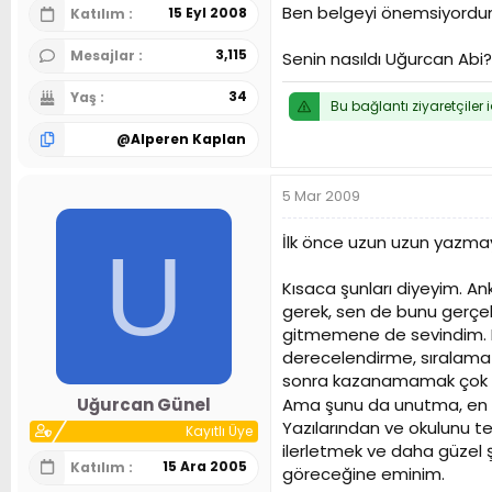
Ben belgeyi önemsiyordum i
15 Eyl 2008
Katılım
3,115
Mesajlar
Senin nasıldı Uğurcan Abi?
34
Yaş
Bu bağlantı ziyaretçiler 
@
Alperen Kaplan
5 Mar 2009
İlk önce uzun uzun yazma
U
Kısaca şunları diyeyim. An
gerek, sen de bunu gerçekl
gitmemene de sevindim. B
derecelendirme, sıralama ç
sonra kazanamamak çok üz
Uğurcan Günel
Ama şunu da unutma, en kö
Yazılarından ve okulunu t
Kayıtlı Üye
ilerletmek ve daha güzel ş
15 Ara 2005
Katılım
göreceğine eminim.