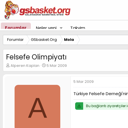
Forumlar
Neler yeni
Takvim
Forumlar
GSbasket.Org
Mola
Felsefe Olimpiyatı
K
B
Alperen Kaplan
5 Mar 2009
o
a
n
ş
u
l
5 Mar 2009
y
a
u
n
Türkiye Felsefe Derneği'ni
A
B
g
a
ı
Bu bağlantı ziyaretçiler 
ş
ç
l
t
a
a
t
r
a
i