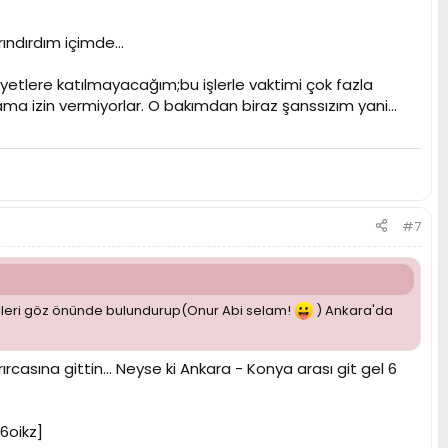
ndırdım içimde...
yetlere katılmayacağım;bu işlerle vaktimi çok fazla
a izin vermiyorlar. O bakımdan biraz şanssızım yani...
#7
epleri göz önünde bulundurup(Onur Abi selam!
) Ankara'da
rcasına gittin... Neyse ki Ankara - Konya arası git gel 6
i6oikz]