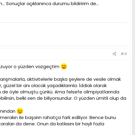
. Sonuçlar açıklanınca durumu bildiririm de...
#4
 uzuyor o yüzden vazgeçtim
arışmalarla, aktivitelerle başka şeylere de vesile olmak
üzel bir anı olacak yaşadıklarınla. İddialı olarak
 de öyle olmuştu çünkü. Ama felsefe olimpiyatlarında
ilirsin, belki sen de biliyorsundur. O yüzden ümitli olup da
kımından
erakın ile başarın rahatça fark ediliyor. Bence bunu
aları da dene. Onun da katkısını bir hayli fazla