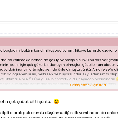
ya başladım, baktım kendimi kaybediyorum, hikaye kısmı da uzuyor 
kara'da katılmakla bence de çok iyi yapmışsın çünkü bu tarz yarışmala
minim senin için çok güzel bir deneyim olmuştur, güzel bir anı olacak 
a dair inancın artmıştır, ben de öyle olmuştu çünkü. Ama felsefe ol
rarak da öğrenebilirsin, belki sen de biliyorsundur. O yüzden ümitli o
ü ihtimalle bile Öss'ye güzel bir hazırlık oldu, heyecan bakımından
msilen olimpiyata katılmandan edebiyata ve felsefeye olan merakın il
Genişletmek için tıkla ...
, tecrübe elde etmek için okullar arası münazaraları da dene. Onun d
etin çok çabuk bitti çünkü...
 ilgili olarak pek olumlu düşünmediğini ilk yanıtından da anla