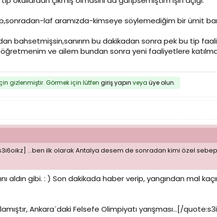
 tip okullardan çıkmış olmasını da garipsemiştim işin açığı.
ip,sonradan-laf aramızda-kimseye söylemediğim bir ümit barı
dan bahsetmişsin,sanırım bu dakikadan sonra pek bu tip faali
 öğretmenim ve ailem bundan sonra yeni faaliyetlere katılmam
için gizlenmiştir. Görmek için lütfen
giriş yapın
veya
üye olun
.
3i6oikz] ...ben ilk olarak Antalya desem de sonradan kimi özel seb
ı aldın gibi. : ) Son dakikada haber verip, yangından mal kaçırı
lamıştır, Ankara´daki Felsefe Olimpiyatı yarışması...[/quote:s3