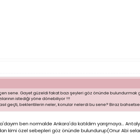
çen sene. Gayet güzeldi fakat bazı şeyleri göz önünde bulundurmak ger
ılarının istediği yöne dönebiliyor !!!
nasıl geçti, beklentilerin neler, konular nelerdi bu sene? Biraz bahset
a'dayım ben normalde Ankara'da katıldım yarışmaya... Antalya
n kimi özel sebepleri göz önünde bulundurup(Onur Abi sel