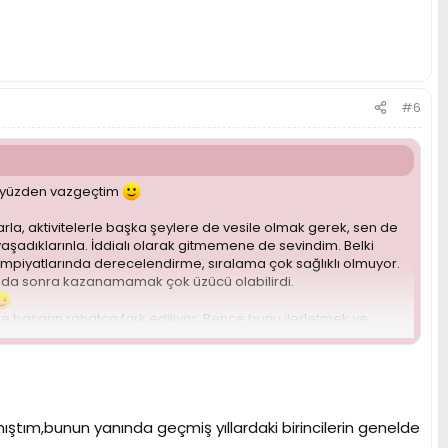
#6
o yüzden vazgeçtim
rla, aktivitelerle başka şeylere de vesile olmak gerek, sen de
yaşadıklarınla. İddialı olarak gitmemene de sevindim. Belki
impiyatlarında derecelendirme, sıralama çok sağlıklı olmuyor.
lup da sonra kazanamamak çok üzücü olabilirdi.
e başarın rahatça fark ediliyor. Bence bunu ilerletmek ve
a katkısını bir hayli fazla göreceğine eminim.
mıştım,bunun yanında geçmiş yıllardaki birincilerin genelde