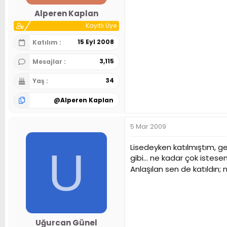
n
h
Alperen Kaplan
i
Kayıtlı Üye
15 Eyl 2008
Katılım
3,115
Mesajlar
34
Yaş
@
Alperen Kaplan
5 Mar 2009
Lisedeyken katılmıştım, g
U
gibi... ne kadar çok istesen
Anlaşılan sen de katıldın; 
Uğurcan Günel