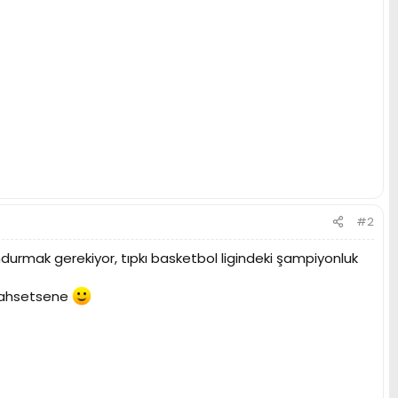
#2
durmak gerekiyor, tıpkı basketbol ligindeki şampiyonluk
z bahsetsene