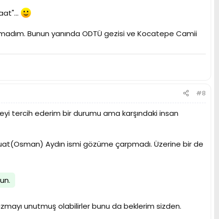
at"...
ayamadım. Bunun yanında ODTÜ gezisi ve Kocatepe Camii
#8
yi tercih ederim bir durumu ama karşındaki insan
 Suat(Osman) Aydın ismi gözüme çarpmadı. Üzerine bir de
lun
.
yazmayı unutmuş olabilirler bunu da beklerim sizden.