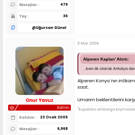
479
Mesajlar
36
Yaş
@
Uğurcan Günel
5 Mar 2009
Alperen Kaplan' Alıntı:
...ben ilk olarak Antalya
Alperen Konya´nın intikamın
saat.
Umarım beklentilerini karşı
Onur Yavuz
Admin
"Kupalara ambargo koymadan ba
23 Ocak 2005
Katılım
6,968
Mesajlar