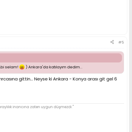
#5
Abi selam!
) Ankara'da katılayım dedim...
rcasına gittin... Neyse ki Ankara - Konya arası git gel 6
ylılık inancına zaten uygun düşmezdi."