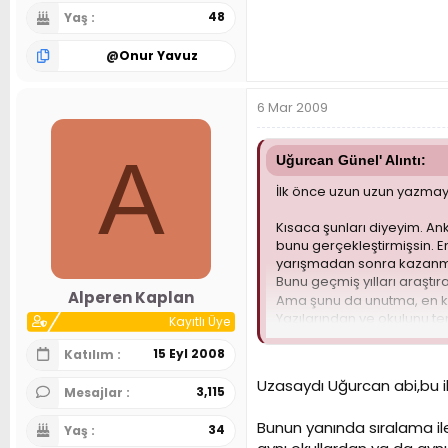
48
Yaş
@
Onur Yavuz
6 Mar 2009
A
Uğurcan Günel' Alıntı:
İlk önce uzun uzun yazma
Kısaca şunları diyeyim. An
bunu gerçekleştirmişsin. E
yarışmadan sonra kazanmay
Bunu geçmiş yılları araştı
Alperen Kaplan
Ama şunu da unutma, en köt
Yazılarından ve okulunu te
Kayıtlı Üye
daha güzel şeyler kazanmak
15 Eyl 2008
Katılım
Uzasaydı Uğurcan abi,bu il
3,115
Mesajlar
Bunun yanında sıralama ile
34
Yaş