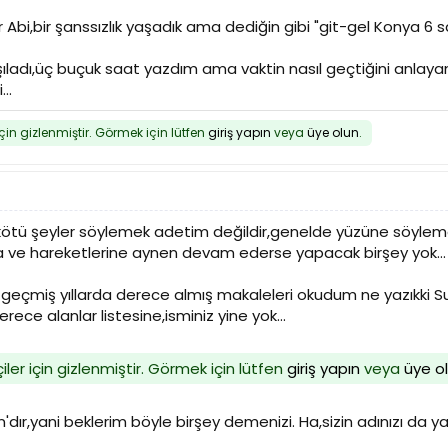
Abi,bir şanssızlık yaşadık ama dediğin gibi "git-gel Konya 6 sa
rşıladı,üç buçuk saat yazdım ama vaktin nasıl geçtiğini anl
..
için gizlenmiştir. Görmek için lütfen
giriş yapın
veya
üye olun
.
kötü şeyler söylemek adetim değildir,genelde yüzüne söyleme
a ve hareketlerine aynen devam ederse yapacak birşey yok...
 geçmiş yıllarda derece almış makaleleri okudum ne yazıkki
rece alanlar listesine,isminiz yine yok...
iler için gizlenmiştir. Görmek için lütfen
giriş yapın
veya
üye o
n'dır,yani beklerim böyle birşey demenizi. Ha,sizin adınızı da 