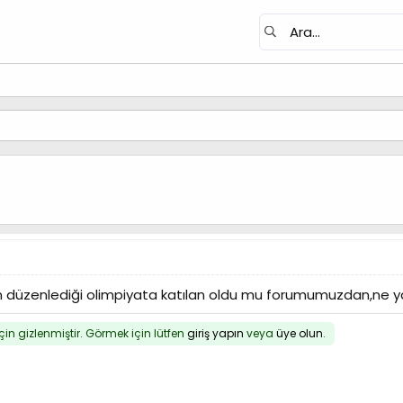
n düzenlediği olimpiyata katılan oldu mu forumumuzdan,ne yapt
için gizlenmiştir. Görmek için lütfen
giriş yapın
veya
üye olun
.