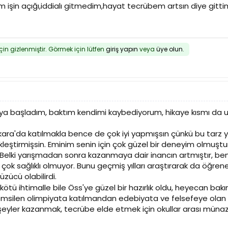
şin açığı,iddialı gitmedim,hayat tecrübem artsın diye gittim..
için gizlenmiştir. Görmek için lütfen
giriş yapın
veya
üye olun
.
ya başladım, baktım kendimi kaybediyorum, hikaye kısmı da
kara'da katılmakla bence de çok iyi yapmışsın çünkü bu tarz y
eştirmişsin. Eminim senin için çok güzel bir deneyim olmuştur, g
elki yarışmadan sonra kazanmaya dair inancın artmıştır, ben
ok sağlıklı olmuyor. Bunu geçmiş yılları araştırarak da öğreneb
ücü olabilirdi.
tü ihtimalle bile Öss'ye güzel bir hazırlık oldu, heyecan ba
emsilen olimpiyata katılmandan edebiyata ve felsefeye olan m
eyler kazanmak, tecrübe elde etmek için okullar arası münazar