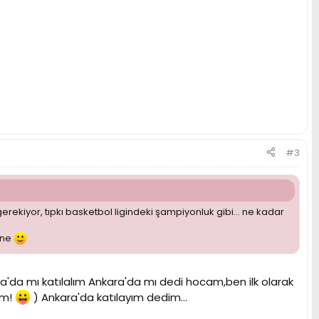
#3
ekiyor, tıpkı basketbol ligindeki şampiyonluk gibi... ne kadar
sene
'da mı katılalım Ankara'da mı dedi hocam,ben ilk olarak
am!
) Ankara'da katılayım dedim...