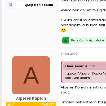
aynı okullardan ya da aynı
@
Alperen Kaplan
Ayrıca ben de ümitsiz gid
Okullar arası münazaralar
harcadığımı düşünen sınıf
Bu bağlantı ziyaretçiler 
6 Mar 2009
A
Onur Yavuz' Alıntı:
[quote="Alperen Kaplan":s
katılayım dedim...
Alperen Konya´nın intikamın
saat.
Alperen Kaplan
Umarım beklentilerini karşı
Kayıtlı Üye