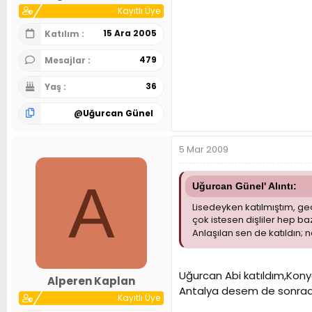
Kayıtlı Üye
15 Ara 2005
Katılım
479
Mesajlar
36
Yaş
@
Uğurcan Günel
5 Mar 2009
A
Uğurcan Günel' Alıntı:
Lisedeyken katılmıştım, ge
çok istesen dişliler hep baz
Anlaşılan sen de katıldın; 
Uğurcan Abi katıldım,Kony
Alperen Kaplan
Antalya desem de sonrada
Kayıtlı Üye