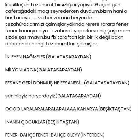
klasikleşen tezahürat hırsızlığını yapıyor.Geçen gün
n
h
i
caferağadaki maçı seyrederken duydum.bizim hani o
hastaneye....... ve her zaman heryerde......
tezahüratlarımızı çalmışlar.yakında rerere rarara fener
fener kanarya diye tezahürat yaparlarsa hiç şaşırmam
sizde şaşırmayın.bu fb taraftarı için bir ilk değil bakın
daha önce hangi tezahüratları çalmışlar.
İNLEYEN NAĞMELER(GALATASARAYDAN)
MİLYONLARCA(GALATASARAYDAN)
EFSANE GERİ DÖNMÜŞ NE EFSANESİ....(GALATASARAYDAN)
seninleyiz heryerdeyiz(GALATASARAYDAN)
OOOO LARALARALARALARALAAA KANARYA(BEŞİKTAŞTAN)
İNANIN ÇOCUKLAR(BEŞİKTAŞTAN)
FENER-BAHÇE FENER-BAHÇE OLEYY(İNTERDEN)