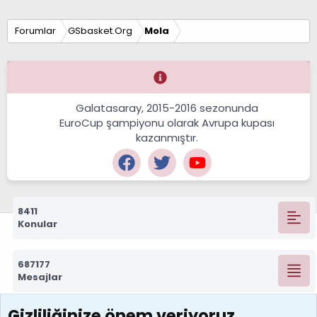
Forumlar
GSbasket.Org
Mola
Galatasaray, 2015-2016 sezonunda
EuroCup şampiyonu olarak Avrupa kupası
kazanmıştır.
8411
Konular
687177
Mesajlar
Gizliliğinize önem veriyoruz