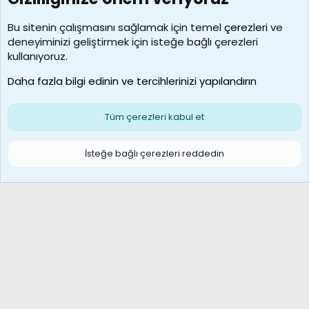
7388
Kullanıcılar
Bu sitenin çalışmasını sağlamak için temel
çerezleri
ve
deneyiminizi geliştirmek için isteğe bağlı çerezleri
borabekirogluu
kullanıyoruz.
Son üye
Daha fazla bilgi edinin ve tercihlerinizi yapılandırın
Bize ulaşın
Şartlar ve kurallar
Gizlilik politikası
Çerezler
Yardım
Ana sayfa
R
Tüm çerezleri kabul et
S
S
Galatasaray Basketbol | GS Basket Taraftar Platformu
İsteğe bağlı çerezleri reddedin
®
Community platform by XenForo
© 2010-2026 XenForo Ltd.
XenForo Türkçe 🇹🇷 Destek Forumu –
XenWp.Com