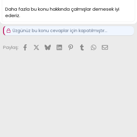
Aklıma gelenler bunlar unuttuğum varsa yazın
Daha fazla bu konu hakkında çalmışlar demesek iyi
ederiz.
Üzgünüz bu konu cevaplar için kapatılmıştır...
Facebook
X (Twitter)
Bluesky
LinkedIn
Pinterest
Tumblr
WhatsApp
E-posta
Paylaş: