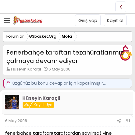
Giriş yap
Kayıt ol
Forumlar
GSbasket.Org
Mola
Fenerbahçe taraftarı tezahüratlarımızı
çalmaya devam ediyor
K
B
Hüseyin Karaçil
6 May 2008
o
a
n
ş
Üzgünüz bu konu cevaplar için kapatılmıştır...
u
l
y
a
u
n
Hüseyin Karaçil
B
g
Kayıtlı Üye
a
ı
ş
ç
l
t
6 May 2008
#1
a
a
t
r
fenerbahçe taraftarı(taraftardan sayılırsa) yine
a
i