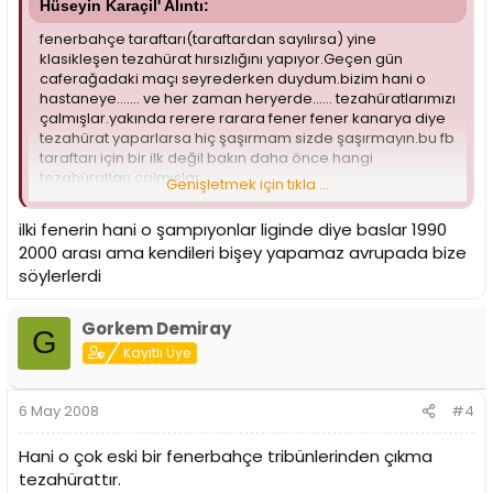
Hüseyin Karaçil' Alıntı:
fenerbahçe taraftarı(taraftardan sayılırsa) yine
klasikleşen tezahürat hırsızlığını yapıyor.Geçen gün
caferağadaki maçı seyrederken duydum.bizim hani o
hastaneye....... ve her zaman heryerde...... tezahüratlarımızı
çalmışlar.yakında rerere rarara fener fener kanarya diye
tezahürat yaparlarsa hiç şaşırmam sizde şaşırmayın.bu fb
taraftarı için bir ilk değil bakın daha önce hangi
tezahüratları çalmışlar.
Genişletmek için tıkla ...
İNLEYEN NAĞMELER(GALATASARAYDAN)
ilki fenerin hani o şampıyonlar liginde diye baslar 1990
2000 arası ama kendileri bişey yapamaz avrupada bize
MİLYONLARCA(GALATASARAYDAN)
söylerlerdi
EFSANE GERİ DÖNMÜŞ NE EFSANESİ....(GALATASARAYDAN)
Gorkem Demiray
G
seninleyiz heryerdeyiz(GALATASARAYDAN)
Kayıtlı Üye
OOOO LARALARALARALARALAAA KANARYA(BEŞİKTAŞTAN)
6 May 2008
#4
İNANIN ÇOCUKLAR(BEŞİKTAŞTAN)
Hani o çok eski bir fenerbahçe tribünlerinden çıkma
FENER-BAHÇE FENER-BAHÇE OLEYY(İNTERDEN)
tezahürattır.