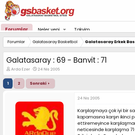
Forumlar
Neler yeni
Takvim
Forumlar
Galatasaray Basketbol
Galatasaray Erkek Bas
Galatasaray : 69 - Banvit : 71
K
B
Arda Ezer
24 Nis 2005
o
a
n
ş
1
2
Sonraki
u
l
y
a
u
n
24 Nis 2005
B
g
a
ı
Karşılaşmaya çok iyi bir 
ş
ç
kapamasına karşın ikinci 
l
t
ettiremeyince karşılaşman
a
a
t
r
neticesinde karşılaşma 71
a
i