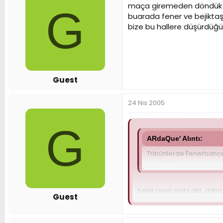
maça giremeden döndük y
G
buarada fener ve bejiktaş 
bize bu hallere düşürdü
Guest
24 Nis 2005
G
ARdaQue' Alıntı:
Tribünlerde Fenerbahce 
büyüklüğünü bir kez da
helal olsun arda abi, daha
Guest
helal olsun arda abi bir ş