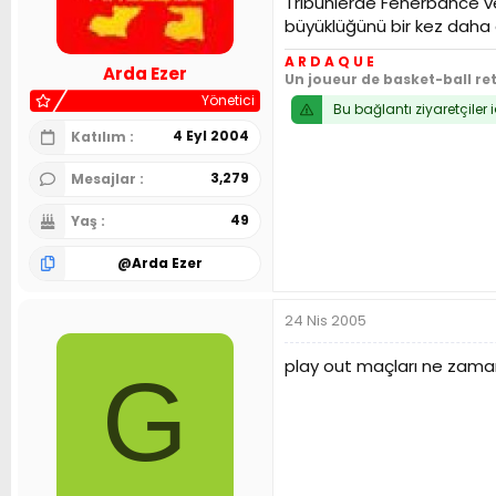
Tribünlerde Fenerbahce ve 
n
h
büyüklüğünü bir kez daha 
i
A R D A Q U E
Arda Ezer
Un joueur de basket-ball re
Yönetici
Bu bağlantı ziyaretçiler 
4 Eyl 2004
Katılım
3,279
Mesajlar
49
Yaş
@
Arda Ezer
24 Nis 2005
play out maçları ne zama
G