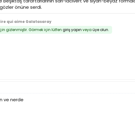
Beşiktaş taraftarlarının sarı-lacivert ve siyah-beyaz formala
gözler önüne serdi.
tire qui aime Galatasaray
için gizlenmiştir. Görmek için lütfen
giriş yapın
veya
üye olun
.
n ve nerde