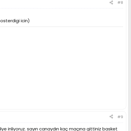
#8
gosterdigi icin)
#9
iye inliyoruz. sayın canaydın kaç maçına gittiniz basket