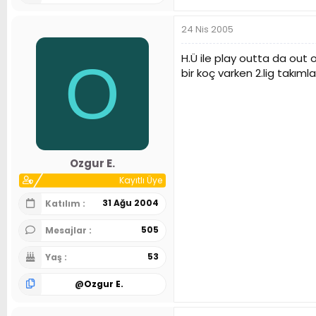
24 Nis 2005
H.Ü ile play outta da out
O
bir koç varken 2.lig takım
Ozgur E.
Kayıtlı Üye
31 Ağu 2004
Katılım
505
Mesajlar
53
Yaş
@
Ozgur E.