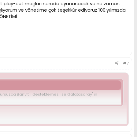
et play-out maçları nerede oyananacak ve ne zaman
şlıyorum ve yönetime çok teşekkür ediyoruz 100.yılımızda
ÖNETİMİ
#7
ursuzca Banvit' i desteklemesi ise Galatasaray' ın