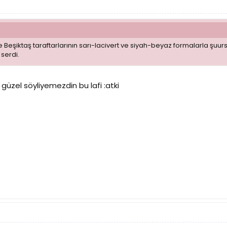
Beşiktaş taraftarlarının sarı-lacivert ve siyah-beyaz formalarla şuur
serdi.
 güzel söyliyemezdin bu lafi :atki