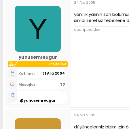
24 Nis 2005
yani ilk yarının son bolu
Y
simdi serefsiz febelilerle d
abdi ipekciden
yunusemreugur
Kayıtlı Üye
31 Ara 2004
Katılım
33
Mesajlar
@
yunusemreugur
24 Nis 2005
düşünceleriniz bizim için 