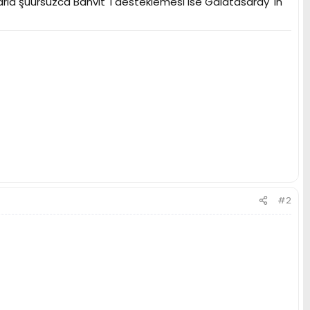
rla şuursuzca Banvit' i desteklemesi ise Galatasaray' ın
#2