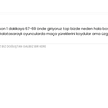
on 1 dakikaya 67-69 önde giriyoruz top bizde neden hala boş
alatasaraylı oyuncularda maça yüreklerini koydular ama ü
 BİZ DOĞUŞTAN GALİBİZ BİR KERE