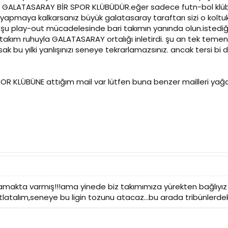
n GALATASARAY BİR SPOR KLÜBÜDÜR.eğer sadece futn-bol klübü
apmaya kalkarsanız büyük galatasaray taraftarı sizi o koltuktan a
lın şu play-out mücadelesinde bari takımın yanında olun.isted
 takım ruhuyla GALATASARAY ortalığı inletirdi. şu an tek tem
ak bu yılki yanlışınızı seneye tekrarlamazsınız. ancak tersi b
 KLÜBÜNE attığım mail var lütfen buna benzer mailleri yağdır
akta varmış!!!ama yinede biz takımımıza yürekten bağlıyız 
i atlatalım,seneye bu ligin tozunu atacaz...bu arada tribünlerdek