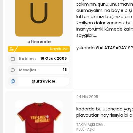
U
takımının. şunu unutmayı
durmayalım. ha böyle bişi y
lütfen aklınızı başınıza a
2milyon dolar verseniz bu
inanıyorumki kümede kalırs
saygılar....
ultraviole
yukarıda GALATASARAY SPOR
Kayıtlı Üye
16 Ocak 2005
Katılım
15
Mesajlar
@
ultraviole
24 Nis 2005
kaderde bu utancıda yaşam
playoutları hayırlısııyla b
TAKIM AŞKI DEĞİL
KULÜP AŞKI