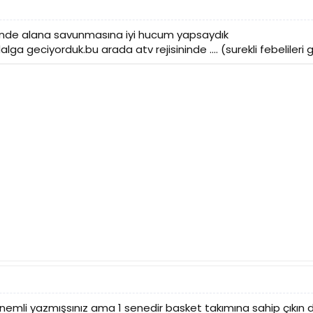
munde alana savunmasına iyi hucum yapsaydık
alga geciyorduk.bu arada atv rejisininde .... (surekli febelileri 
önemli yazmışsınız ama 1 senedir basket takımına sahip çıkın d