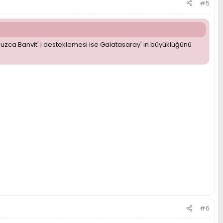
#5
suzca Banvit' i desteklemesi ise Galatasaray' ın büyüklüğünü
#6