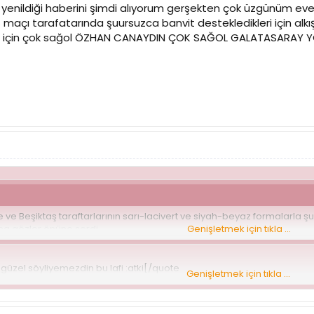
enildiği haberini şimdi alıyorum gerşekten çok üzgünüm ev
maçı tarafatarında şuursuzca banvit destekledikleri için alkı
ğü için çok sağol ÖZHAN CANAYDIN ÇOK SAĞOL GALATASARAY Y
ve Beşiktaş taraftarlarının sarı-lacivert ve siyah-beyaz formalarla şu
ha gözler önüne serdi.
Genişletmek için tıkla ...
 güzel söyliyemezdin bu lafi :atki[/quote
Genişletmek için tıkla ...
ey soracam play-out maçları ne zaman ve nerede bilgisi olan varmı