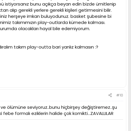
 istiyorsanız bunu açıkça beyan edin bizde ümitlenip
lıp gerekli yerlere gerekli kişileri getirmesini bilir.
iğiniz herşeye imkan buluyodunuz. basket şubesine bi
ennimiz takımımızın play-outlarda kümede kalması.
i durumda olacakları hayal bile edemiyorum.
alım takım play-outta bari yanlız kalmasın :?
#10
ve ölümüne seviyoruz..bunu hiçbirşey değiştiremez..şu
i febe formalı eziklerin halide çok komikti...ZAVALLILAR