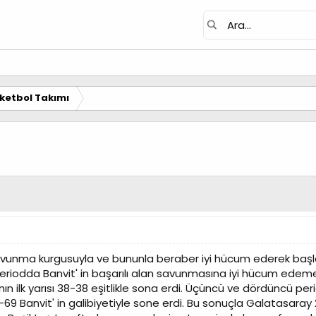
ketbol Takımı
savunma kurgusuyla ve bununla beraber iyi hücum ederek başla
periodda Banvit' in başarılı alan savunmasına iyi hücum ed
ın ilk yarısı 38-38 eşitlikle sona erdi. Üçüncü ve dördüncü 
-69 Banvit' in galibiyetiyle sone erdi. Bu sonuçla Galatasara