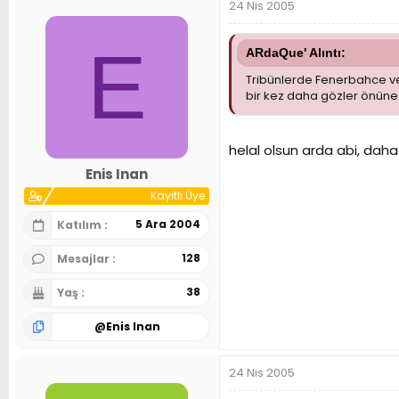
24 Nis 2005
E
ARdaQue' Alıntı:
Tribünlerde Fenerbahce ve 
bir kez daha gözler önüne 
helal olsun arda abi, daha
Enis Inan
Kayıtlı Üye
5 Ara 2004
Katılım
128
Mesajlar
38
Yaş
@
Enis Inan
24 Nis 2005