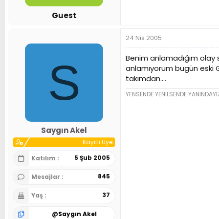
Guest
24 Nis 2005
Benim anlamadığım olay s
S
anlamıyorum bugün eski G
takımdan....
YENSENDE YENİLSENDE YANINDAYIZ
Saygın Akel
Kayıtlı Üye
5 Şub 2005
Katılım
845
Mesajlar
37
Yaş
@
Saygın Akel