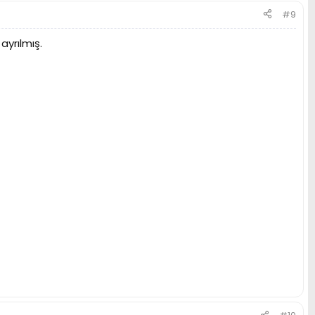
#9
ayrılmış.