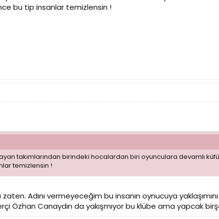
Önce bu tip insanlar temizlensin !
an takımlarından birindeki hocalardan biri oyunculara devamlı küfürler
nlar temizlensin !
 zaten. Adını vermeyeceğim bu insanın oynucuya yaklaşımını m
erçi Özhan Canaydın da yakışmıyor bu klübe ama yapcak birş