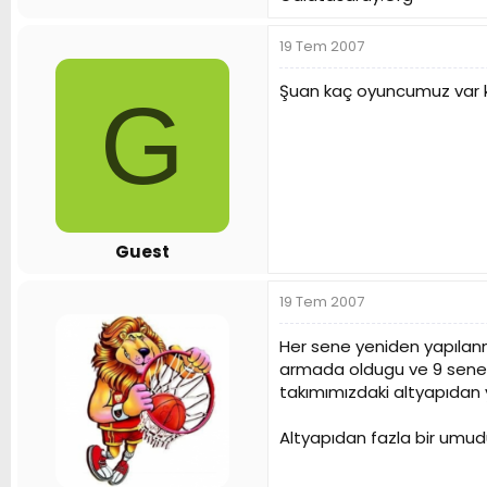
19 Tem 2007
Şuan kaç oyuncumuz var ki
G
Guest
19 Tem 2007
Her sene yeniden yapılanm
armada oldugu ve 9 sene 
takımımızdaki altyapıdan 
Altyapıdan fazla bir umud