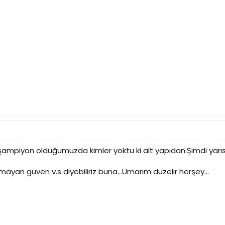
şampiyon olduğumuzda kimler yoktu ki alt yapıdan.Şimdi yarısı
lmayan güven v.s diyebiliriz buna...Umarım düzelir herşey...