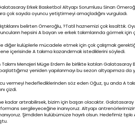
Galatasaray Erkek Basketbol Altyapı Sorumlusu Sinan Ömeroğlu,
ra çok sayıda oyuncu yetiştirmeyi amaçladığını vurguladı.
lıştıklarını belirten Ömeroğlu, ?Tatil haznemizi çok kısalttık. 
oyuncuların hepsini A bayan ve erkek takımlarında görmek için ç
e diğer kulüplerle mücadele etmek için çok çalışmak gerektiğ
 sene içerisinde A takıma kazandırmak istediklerini söyledi.
 Takımı Menajeri Müge Erdem ile birlikte katılan Galatasaray
aşlattığımız yeniden yapılanmayı bu sezon altyapımıza da ya
u vermeyi hedeflediklerinden söz eden Oğuz, şu anda A takım
ı çizdi.
e kadar artırabilirsek, bizim için başarı olacaktır. Galatasaray
erformans sergileyeceğine inanıyoruz. Altyapı antrenörlerimiz
nanıyoruz. Şimdiden kulübümüze hayırlı olsun. Hedefimiz tıpkı 
ştu.