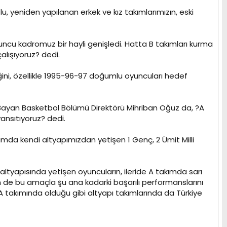
 yeniden yapılanan erkek ve kız takımlarımızın, eski
Oyuncu kadromuz bir hayli genişledi. Hatta B takımları kurma
alışıyoruz? dedi.
ini, özellikle 1995-96-97 doğumlu oyuncuları hedef
 Bayan Basketbol Bölümü Direktörü Mihriban Oğuz da, ?A
nsıtıyoruz? dedi.
da kendi altyapımızdan yetişen 1 Genç, 2 Ümit Milli
 altyapısında yetişen oyuncuların, ileride A takımda sarı
in de bu amaçla şu ana kadarki başarılı performanslarını
A takımında olduğu gibi altyapı takımlarında da Türkiye