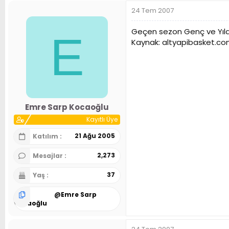
24 Tem 2007
Geçen sezon Genç ve Yıldı
E
Kaynak: altyapibasket.c
Emre Sarp Kocaoğlu
Kayıtlı Üye
21 Ağu 2005
Katılım
2,273
Mesajlar
37
Yaş
@
Emre Sarp
Kocaoğlu