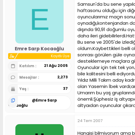
Samsun'da bu sene yapıla
E
haftasonu olduğu için diğe
oyuncularımız maçın sonun
oynadığı,kontenjandan da
dışında 90,91 doğumlu oyu
daha ileri gidebilirlerdi.
Bu sene ve 2005'de izled
oldum.Kaybettikleri bell
Emre Sarp Kocaoğlu
sonrası görülen güle oynay
Kayıtlı Üye
desteklemeye maçlara gideb
21 Ağu 2005
Katılım
Oyuncular için tek tek y
bile kalitesini belli ediyo
2,273
Mesajlar
Yıldız Milli Takım aday ka
olan Yasemin İbek vardı;anc
37
Yaş
Umarım bu yaş gruplarında
önemli.Şüphesiz iş altyap
@
Emre Sarp
altyaıdan oyuncular çıkarab
Kocaoğlu
24 Tem 2007
Hangisi bilmiyorum ama ba