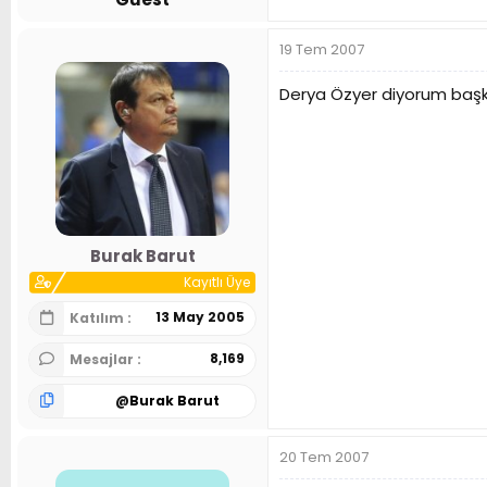
19 Tem 2007
Derya Özyer diyorum baş
Burak Barut
Kayıtlı Üye
13 May 2005
Katılım
8,169
Mesajlar
@
Burak Barut
20 Tem 2007