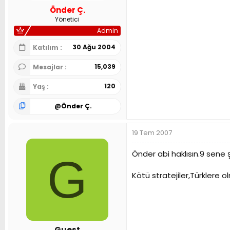
Önder Ç.
Yönetici
Admin
30 Ağu 2004
Katılım
15,039
Mesajlar
120
Yaş
@
Önder Ç.
19 Tem 2007
Önder abi haklısın.9 sene 
G
Kötü stratejiler,Türklere o
Guest