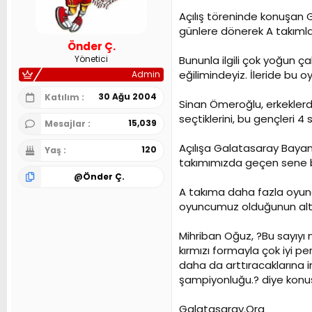
n
h
Açılış töreninde konuşan 
i
günlere dönerek A takımla
Önder Ç.
Bununla ilgili çok yoğun ça
Yönetici
eğilimindeyiz. İleride bu 
Admin
30 Ağu 2004
Katılım
Sinan Ömeroğlu, erkeklerd
seçtiklerini, bu gençleri 4
15,039
Mesajlar
Açılışa Galatasaray Bayan
120
Yaş
takımımızda geçen sene b
@
Önder Ç.
A takıma daha fazla oyunc
oyuncumuz olduğunun altın
Mihriban Oğuz, ?Bu sayıyı n
kırmızı formayla çok iyi p
daha da arttıracaklarına i
şampiyonluğu.? diye konu
Galatasaray.Org