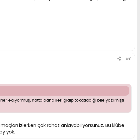
#8
 ediyormuş, hatta daha ileri gidip tokatladığı bile yazılmıştı
açları izlerken çok rahat anlayabiliyorsunuz. Bu klübe
ey yok.