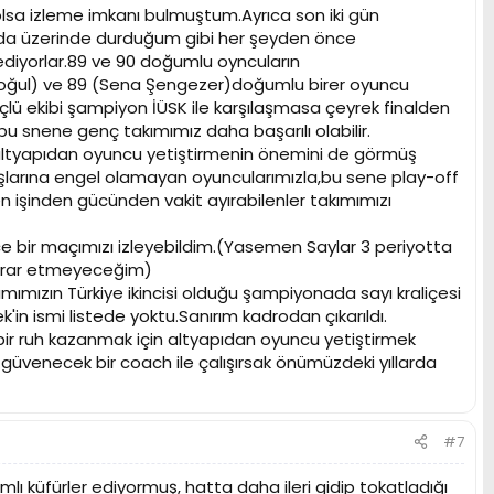
sa izleme imkanı bulmuştum.Ayrıca son iki gün
da da üzerinde durduğum gibi her şeyden önce
diyorlar.89 ve 90 doğumlu oyncuların
inoğul) ve 89 (Sena Şengezer)doğumlu birer oyuncu
lü ekibi şampiyon İÜSK ile karşılaşmasa çeyrek finalden
bu snene genç takımımız daha başarılı olabilir.
 altyapıdan oyuncu yetiştirmenin önemini de görmüş
şlarına engel olamayan oyuncularımızla,bu sene play-off
n işinden gücünden vakit ayırabilenler takımımızı
 bir maçımızı izleyebildim.(Yasemen Saylar 3 periyotta
 tekrar etmeyeceğim)
mımızın Türkiye ikincisi olduğu şampiyonada sayı kraliçesi
k'in ismi listede yoktu.Sanırım kadrodan çıkarıldı.
bir ruh kazanmak için altyapıdan oyuncu yetiştirmek
üvenecek bir coach ile çalışırsak önümüzdeki yıllarda
#7
ı küfürler ediyormuş, hatta daha ileri gidip tokatladığı