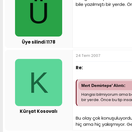
Ü
bile yazılmıştı bir yerde. 
Üye silindi 1178
24 Tem 2007
Re:
K
Mert Demirtepe' Alıntı:
Hangisi bilmiyorum ama bay
bir yerde. Önce bu tip insa
Kürşat Kosovalı
Bu olay çok konuşuluyordu
hiç ama hiç yakışmıyor. G