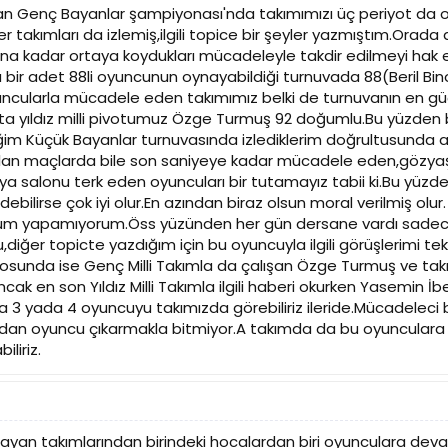
n Genç Bayanlar şampiyonası'nda takımımızı üç periyot da ol
r takımları da izlemiş,ilgili topice bir şeyler yazmıştım.Ora
a kadar ortaya koydukları mücadeleyle takdir edilmeyi hak e
 bir adet 88li oyuncunun oynayabildiği turnuvada 88(Beril B
ncularla mücadele eden takımımız belki de turnuvanın en güç
Hatta yıldız milli pivotumuz Özge Turmuş 92 doğumlu.Bu yüzden 
iğim Küçük Bayanlar turnuvasında izlediklerim doğrultusunda
i olan maçlarda bile son saniyeye kadar mücadele eden,gözya
a salonu terk eden oyuncuları bir tutamayız tabii ki.Bu yüzde
ilirse çok iyi olur.En azından biraz olsun moral verilmiş olur.
orum yapamıyorum.Öss yüzünden her gün dersane vardı sadece
rdu,diğer topicte yazdığım için bu oyuncuyla ilgili görüşlerimi
drosunda ise Genç Milli Takımla da çalışan Özge Turmuş ve takı
ak en son Yıldız Milli Takımla ilgili haberi okurken Yasemin İbe
 3 yada 4 oyuncuyu takımızda görebiliriz ileride.Mücadeleci 
ıdan oyuncu çıkarmakla bitmiyor.A takımda da bu oyunculara g
iliriz.
yan takımlarından birindeki hocalardan biri oyunculara devaml