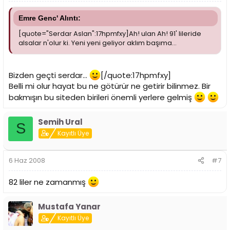
Emre Genc' Alıntı:
[quote="Serdar Aslan":17hpmfxy]Ah! ulan Ah! 91' lileride
alsalar n'olur ki. Yeni yeni geliyor aklım başıma...
Bizden geçti serdar...
[/quote:17hpmfxy]
Belli mi olur hayat bu ne götürür ne getirir bilinmez. Bir
bakmışın bu siteden birileri önemli yerlere gelmiş
Semih Ural
S
Kayıtlı Üye
6 Haz 2008
#7
82 liler ne zamanmış
Mustafa Yanar
Kayıtlı Üye