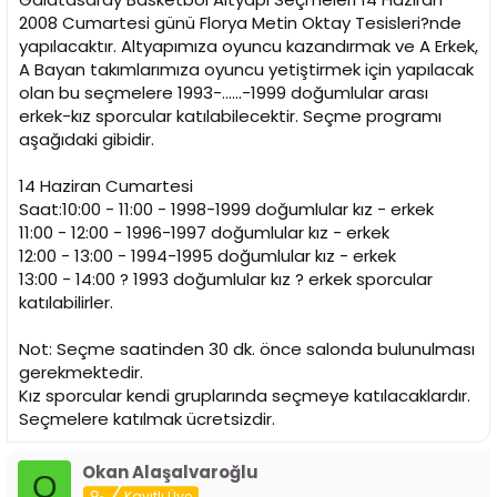
n
h
2008 Cumartesi günü Florya Metin Oktay Tesisleri?nde
i
yapılacaktır. Altyapımıza oyuncu kazandırmak ve A Erkek,
A Bayan takımlarımıza oyuncu yetiştirmek için yapılacak
olan bu seçmelere 1993-......-1999 doğumlular arası
erkek-kız sporcular katılabilecektir. Seçme programı
aşağıdaki gibidir.
14 Haziran Cumartesi
Saat:10:00 - 11:00 - 1998-1999 doğumlular kız - erkek
11:00 - 12:00 - 1996-1997 doğumlular kız - erkek
12:00 - 13:00 - 1994-1995 doğumlular kız - erkek
13:00 - 14:00 ? 1993 doğumlular kız ? erkek sporcular
katılabilirler.
Not: Seçme saatinden 30 dk. önce salonda bulunulması
gerekmektedir.
Kız sporcular kendi gruplarında seçmeye katılacaklardır.
Seçmelere katılmak ücretsizdir.
Okan Alaşalvaroğlu
O
Kayıtlı Üye