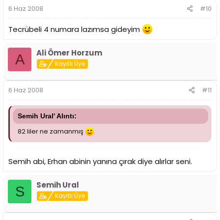
6 Haz 2008
#10
Tecrübeli 4 numara lazımsa gideyim
Ali Ömer Horzum
A
Kayıtlı Üye
6 Haz 2008
#11
Semih Ural' Alıntı:
82 liler ne zamanmış
Semih abi, Erhan abinin yanına çırak diye alırlar seni.
Semih Ural
S
Kayıtlı Üye