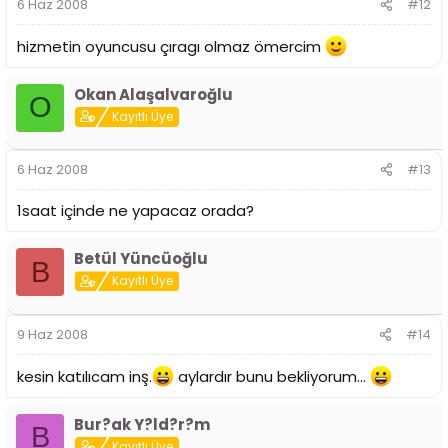
6 Haz 2008
#12
hizmetin oyuncusu çıragı olmaz ömercim
Okan Alaşalvaroğlu
O
Kayıtlı Üye
6 Haz 2008
#13
1saat içinde ne yapacaz orada?
Betül Yüncüoğlu
B
Kayıtlı Üye
9 Haz 2008
#14
kesin katılıcam inş.
aylardır bunu bekliyorum...
Bur?ak Y?ld?r?m
B
Kayıtlı Üye