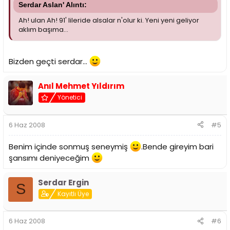
Serdar Aslan' Alıntı:
Ah! ulan Ah! 91' lileride alsalar n'olur ki. Yeni yeni geliyor
aklım başıma...
Bizden geçti serdar...
Anıl Mehmet Yıldırım
Yönetici
6 Haz 2008
#5
Benim içinde sonmuş seneymiş
.Bende gireyim bari
şansımı deniyeceğim
Serdar Ergin
S
Kayıtlı Üye
6 Haz 2008
#6