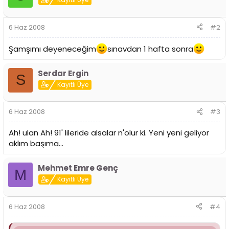
6 Haz 2008
#2
Şamşımı deyeneceğim
sınavdan 1 hafta sonra
Serdar Ergin
S
Kayıtlı Üye
6 Haz 2008
#3
Ah! ulan Ah! 91' lileride alsalar n'olur ki. Yeni yeni geliyor
aklım başıma...
Mehmet Emre Genç
M
Kayıtlı Üye
6 Haz 2008
#4