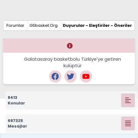
Forumlar
GSbasket.Org
Duyurular - Eleştiriler - Öneriler
Galatasaray basketbolu Türkiye'ye getiren
kulüptür
8413
Konular
687325
Mesajlar