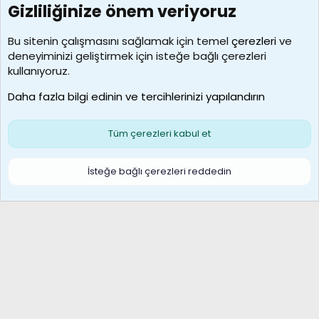
Gizliliğinize önem veriyoruz
7390
Kullanıcılar
Bu sitenin çalışmasını sağlamak için temel
çerezleri
ve
deneyiminizi geliştirmek için isteğe bağlı çerezleri
MosesBrownHayranı
kullanıyoruz.
Son üye
Daha fazla bilgi edinin ve tercihlerinizi yapılandırın
Bize ulaşın
Şartlar ve kurallar
Gizlilik politikası
Çerezler
Yardım
Ana sayfa
R
Tüm çerezleri kabul et
S
S
Galatasaray Basketbol | GS Basket Taraftar Platformu
İsteğe bağlı çerezleri reddedin
®
Community platform by XenForo
© 2010-2026 XenForo Ltd.
XenForo Türkçe 🇹🇷 Destek Forumu –
XenWp.Com