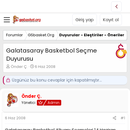
Giriş yap
Kayıt ol
Forumlar
GSbasket.Org
Duyurular - Eleştiriler - Öneriler
Galatasaray Basketbol Seçme
Duyurusu
K
B
Önder Ç.
6 Haz 2008
o
a
n
ş
Üzgünüz bu konu cevaplar için kapatılmıştır...
u
l
y
a
u
n
Önder Ç.
B
g
a
Yönetici
ı
Admin
ş
ç
l
t
6 Haz 2008
#1
a
a
t
r
a
i
Galatasaray Basketbol Altyapı Seçmeleri 14 Haziran