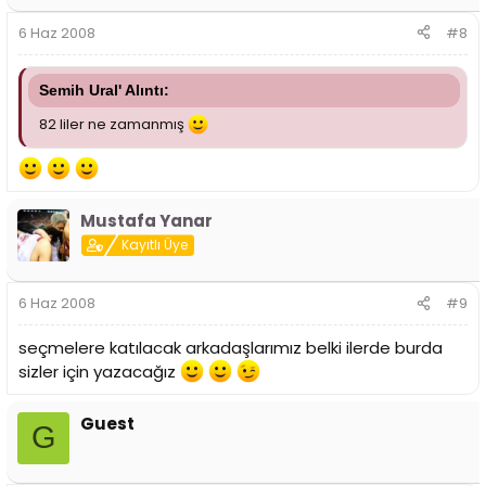
6 Haz 2008
#8
Semih Ural' Alıntı:
82 liler ne zamanmış
Mustafa Yanar
Kayıtlı Üye
6 Haz 2008
#9
seçmelere katılacak arkadaşlarımız belki ilerde burda
sizler için yazacağız
Guest
G