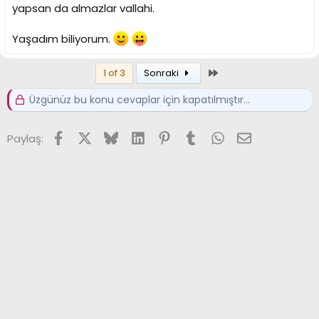
yapsan da almazlar vallahi.
Yaşadım biliyorum.
Son
1 of 3
Sonraki
Üzgünüz bu konu cevaplar için kapatılmıştır...
Facebook
X (Twitter)
Bluesky
LinkedIn
Pinterest
Tumblr
WhatsApp
E-posta
Paylaş: