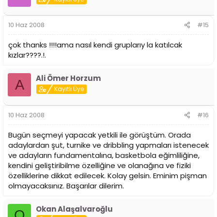
10 Haz 2008
#15
çok thanks !!!!ama nasıl kendi gruplarıy la katılcak
kızlar????.!.
Ali Ömer Horzum
A
Kayıtlı Üye
10 Haz 2008
#16
Bugün seçmeyi yapacak yetkili ile görüştüm. Orada
adaylardan şut, turnike ve dribbling yapmaları istenecek
ve adayların fundamentalına, basketbola eğimliliğine,
kendini geliştiribilme özelliğine ve olanağına ve fiziki
özelliklerine dikkat edilecek. Kolay gelsin. Eminim pişman
olmayacaksınız. Başarılar dilerim.
Okan Alaşalvaroğlu
O