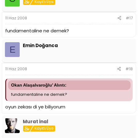
Kayıtlı Üye
11 Haz 2008
#17
fundamentaline ne demek?
Emin Doğanca
E
11 Haz 2008
#18
Okan Alaşalvaroğlu' Alıntı:
fundamentaline ne demek?
oyun zekası di ye biliyorum
Murat İnal
Kayıtlı Üye