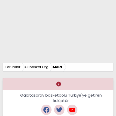
Forumlar
GSbasket.Org
Mola
Galatasaray basketbolu Türkiye'ye getiren
kulüptür