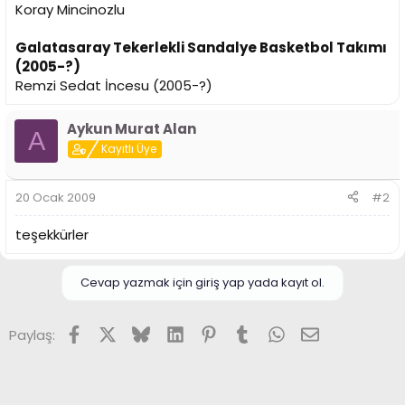
Koray Mincinozlu
Galatasaray Tekerlekli Sandalye Basketbol Takımı
(2005-?)
Remzi Sedat İncesu (2005-?)
Aykun Murat Alan
A
Kayıtlı Üye
20 Ocak 2009
#2
teşekkürler
Cevap yazmak için giriş yap yada kayıt ol.
Facebook
X (Twitter)
Bluesky
LinkedIn
Pinterest
Tumblr
WhatsApp
E-posta
Paylaş: