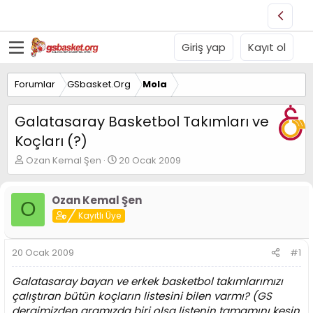
Giriş yap
Kayıt ol
Forumlar
GSbasket.Org
Mola
Galatasaray Basketbol Takımları ve
Koçları (?)
K
B
Ozan Kemal Şen
20 Ocak 2009
o
a
n
ş
u
l
Ozan Kemal Şen
O
y
a
Kayıtlı Üye
u
n
B
g
a
ı
20 Ocak 2009
#1
ş
ç
l
t
Galatasaray bayan ve erkek basketbol takımlarımızı
a
a
çalıştıran bütün koçların listesini bilen varmı? (GS
t
r
dergimizden aramızda biri olsa listenin tamamını kesin
a
i