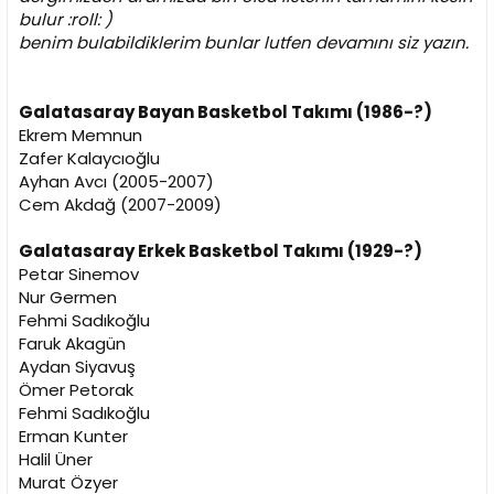
n
h
bulur :roll: )
i
benim bulabildiklerim bunlar lutfen devamını siz yazın.
Galatasaray Bayan Basketbol Takımı (1986-?)
Ekrem Memnun
Zafer Kalaycıoğlu
Ayhan Avcı (2005-2007)
Cem Akdağ (2007-2009)
Galatasaray Erkek Basketbol Takımı (1929-?)
Petar Sinemov
Nur Germen
Fehmi Sadıkoğlu
Faruk Akagün
Aydan Siyavuş
Ömer Petorak
Fehmi Sadıkoğlu
Erman Kunter
Halil Üner
Murat Özyer