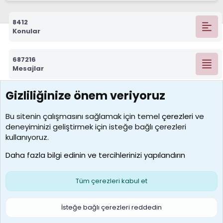
8412
Konular
687216
Mesajlar
Gizliliğinize önem veriyoruz
7388
Kullanıcılar
Bu sitenin çalışmasını sağlamak için temel
çerezleri
ve
deneyiminizi geliştirmek için isteğe bağlı çerezleri
borabekirogluu
kullanıyoruz.
Son üye
Daha fazla bilgi edinin ve tercihlerinizi yapılandırın
Bize ulaşın
Şartlar ve kurallar
Gizlilik politikası
Çerezler
Yardım
Ana sayfa
R
Tüm çerezleri kabul et
S
S
Galatasaray Basketbol | GS Basket Taraftar Platformu
İsteğe bağlı çerezleri reddedin
®
Community platform by XenForo
© 2010-2026 XenForo Ltd.