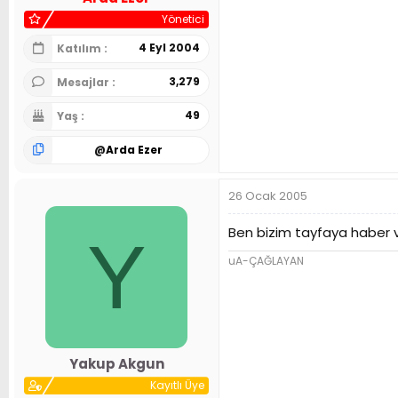
Yönetici
4 Eyl 2004
Katılım
3,279
Mesajlar
49
Yaş
@
Arda Ezer
26 Ocak 2005
Ben bizim tayfaya haber v
Y
uA-ÇAĞLAYAN
Yakup Akgun
Kayıtlı Üye