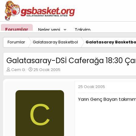
Forumlar
Neler yeni
Takvim
Forumlar
Galatasaray Basketbol
Galatasaray Basketbol
Galatasaray-DSİ Caferağa 18:30 Ç
K
B
Cem G.
25 Ocak 2005
o
a
n
ş
u
l
25 Ocak 2005
y
a
u
n
Yarın Genç Bayan takımımı
C
B
g
a
ı
ş
ç
l
t
a
a
t
r
a
i