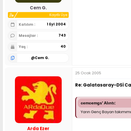
n
h
Cem G.
i
Kayıtlı Üye
1 Eyl 2004
Katılım
743
Mesajlar
40
Yaş
@
Cem G.
25 Ocak 2005
Re: Galatasaray-DSİ C
cemcemgs' Alıntı:
Yarın Genç Bayan takımımız
Arda Ezer