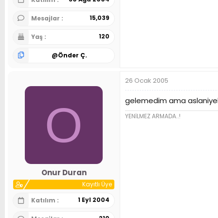
15,039
Mesajlar
120
Yaş
@
Önder Ç.
26 Ocak 2005
gelemedim ama aslaniye
O
YENİLMEZ ARMADA..!
Onur Duran
Kayıtlı Üye
1 Eyl 2004
Katılım