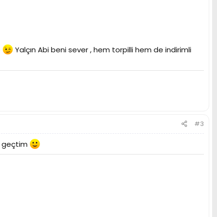
e
Yalçın Abi beni sever , hem torpilli hem de indirimli
#3
ra geçtim