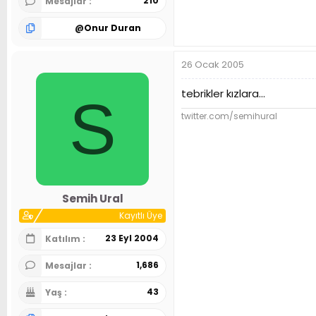
210
Mesajlar
@
Onur Duran
26 Ocak 2005
tebrikler kızlara...
S
twitter.com/semihural
Semih Ural
Kayıtlı Üye
23 Eyl 2004
Katılım
1,686
Mesajlar
43
Yaş