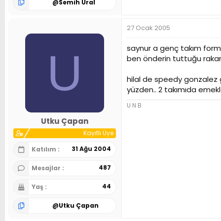
@
Semih Ural
27 Ocak 2005
saynur a genç takım forma
U
ben önderin tuttuğu raka
hilal de speedy gonzalez 
yüzden.. 2 takımıda emekl
U N B
Utku Çapan
Kayıtlı Üye
31 Ağu 2004
Katılım
487
Mesajlar
44
Yaş
@
Utku Çapan