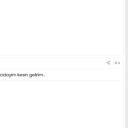
#4
idayim kesin gelirim..