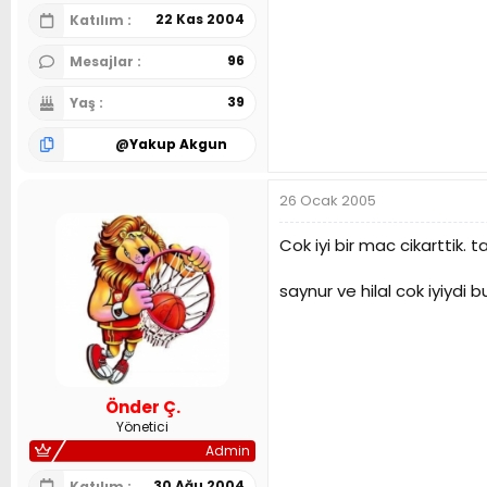
22 Kas 2004
Katılım
96
Mesajlar
39
Yaş
@
Yakup Akgun
26 Ocak 2005
Cok iyi bir mac cikarttik.
saynur ve hilal cok iyiydi 
Önder Ç.
Yönetici
Admin
30 Ağu 2004
Katılım