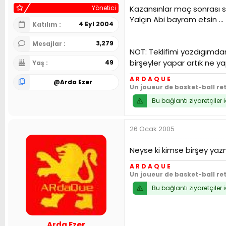
Yönetici
Kazansınlar maç sonrası s
Yalçın Abi bayram etsin ...
4 Eyl 2004
Katılım
3,279
Mesajlar
NOT: Teklifimi yazdıgımd
birşeyler yapar artık ne 
49
Yaş
A R D A Q U E
@
Arda Ezer
Un joueur de basket-ball re
Bu bağlantı ziyaretçiler 
26 Ocak 2005
Neyse ki kimse birşey yaz
A R D A Q U E
Un joueur de basket-ball re
Bu bağlantı ziyaretçiler 
Arda Ezer