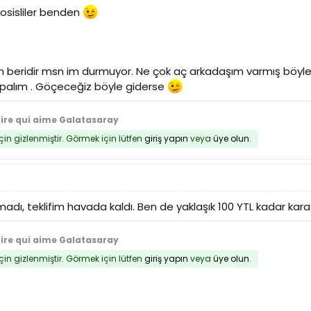
osisliler benden
an beridir msn im durmuyor. Ne çok aç arkadaşım varmış böyl
yapalım . Göçeceğiz böyle giderse
tire qui aime Galatasaray
için gizlenmiştir. Görmek için lütfen
giriş yapın
veya
üye olun
.
madı, teklifim havada kaldı. Ben de yaklaşık 100 YTL kadar ka
tire qui aime Galatasaray
için gizlenmiştir. Görmek için lütfen
giriş yapın
veya
üye olun
.