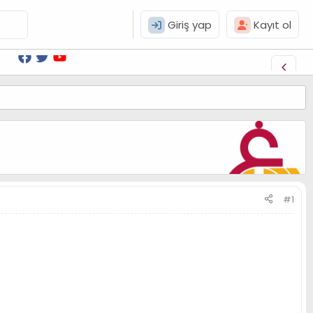
Giriş yap
Kayıt ol
#1