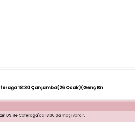
aferağa 18:30 Çarşamba(26 Ocak)(Genç Bn
ın DSİ ile Caferağa'da 18:30 da maçı vardır.