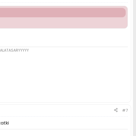
 GALATASARYYYYY
#7
atki