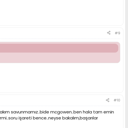
#9
#10
ve takım savunmamız..bide mcgowen..ben hala tam emin
mi..soru işareti bence..neyse bakalım,başarılar