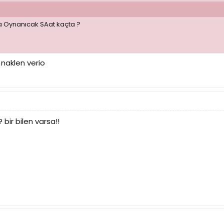
a Oynanıcak SAat kaçta ?
 naklen verio
ir bilen varsa!!