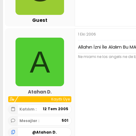
n
h
i
Guest
1 Eki 2006
Allahın İzni İle Alalım Bu 
A
Ne miami ne los angels ne de 
Atahan D.
Kayıtlı Üye
12 Tem 2005
Katılım
501
Mesajlar
@
Atahan D.