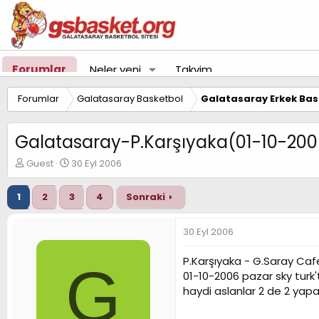
Forumlar
Neler yeni
Takvim
Forumlar
Galatasaray Basketbol
Galatasaray Erkek Bas
Galatasaray-P.Karşıyaka(01-10-200
K
B
Guest
30 Eyl 2006
o
a
n
ş
1
2
3
4
Sonraki
u
l
y
a
u
n
30 Eyl 2006
B
g
a
ı
P.Karşıyaka - G.Saray Cafe
G
ş
ç
01-10-2006 pazar sky turk't
l
t
haydi aslanlar 2 de 2 yapal
a
a
t
r
a
i