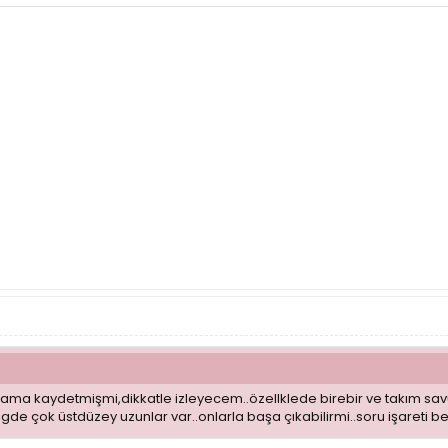
aşama kaydetmişmi,dikkatle izleyecem..özellklede birebir ve takım 
e çok üstdüzey uzunlar var..onlarla başa çıkabilirmi..soru işareti b