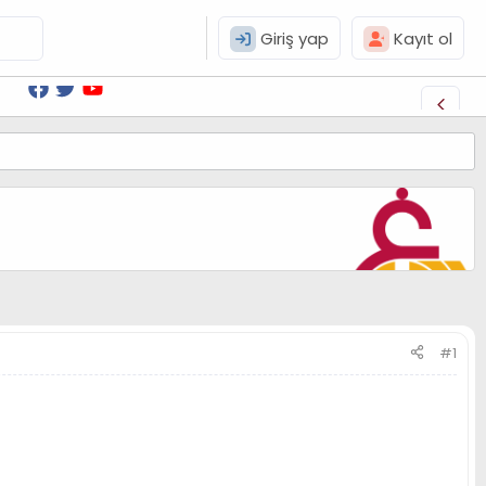
Giriş yap
Kayıt ol
#1