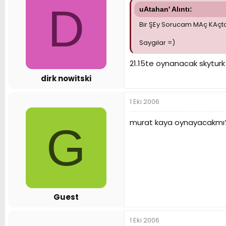
D
uAtahan' Alıntı:
Bir ŞEy Sorucam MAç KAçt
Saygılar =)
21.15te oynanacak skyturk
dirk nowitski
1 Eki 2006
murat kaya oynayacakmı? b
G
Guest
1 Eki 2006