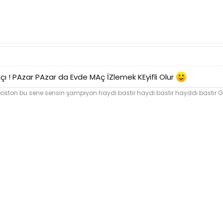
MAçı ! PAzar PAzar da Evde MAç İZlemek KEyifli Olur
boston bu sene sensin şampiyon haydi bastır haydi bastır hayddi bastır