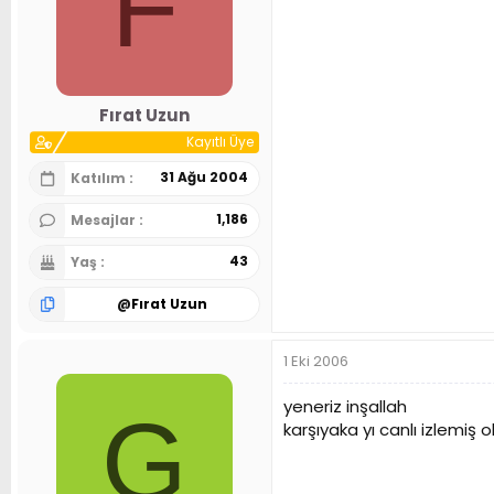
F
Fırat Uzun
Kayıtlı Üye
31 Ağu 2004
Katılım
1,186
Mesajlar
43
Yaş
@
Fırat Uzun
1 Eki 2006
yeneriz inşallah
G
karşıyaka yı canlı izlemiş o