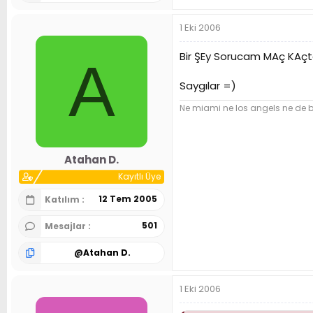
1 Eki 2006
Bir ŞEy Sorucam MAç KAçt
A
Saygılar =)
Ne miami ne los angels ne de 
Atahan D.
Kayıtlı Üye
12 Tem 2005
Katılım
501
Mesajlar
@
Atahan D.
1 Eki 2006