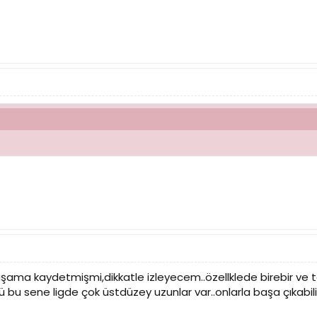
aşama kaydetmişmi,dikkatle izleyecem..özellklede birebir 
u sene ligde çok üstdüzey uzunlar var..onlarla başa çıkabilir