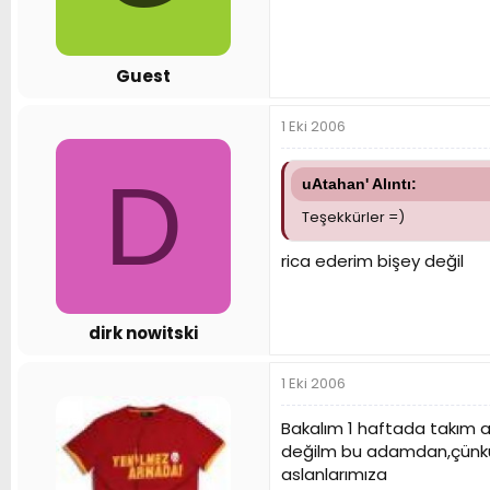
Guest
1 Eki 2006
D
uAtahan' Alıntı:
Teşekkürler =)
rica ederim bişey değil
dirk nowitski
1 Eki 2006
Bakalım 1 haftada takım 
değilm bu adamdan,çünkü b
aslanlarımıza