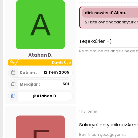
A
dirk nowitski' Alıntı:
21.15te oynanacak skyturk 
Teşekkürler =)
Ne miami ne los angels ne de 
Atahan D.
Kayıtlı Üye
12 Tem 2005
Katılım
501
Mesajlar
@
Atahan D.
1 Eki 2006
Sakarya' da yenilmezArmada
Ben Tribün çocuğuyum...