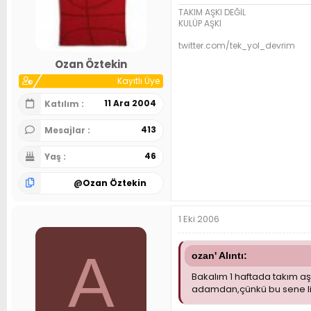
TAKIM AŞKI DEĞİL
KULÜP AŞKI
twitter.com/tek_yol_devrim
Ozan Öztekin
Kayıtlı Üye
11 Ara 2004
Katılım
413
Mesajlar
46
Yaş
@
Ozan Öztekin
1 Eki 2006
A
ozan' Alıntı:
Bakalım 1 haftada takım 
adamdan,çünkü bu sene ligd