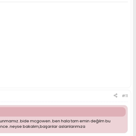
#11
savunmamız..bide mcgowen..ben hala tam emin değilm bu
ence..neyse bakalım,başarılar aslanlarımıza