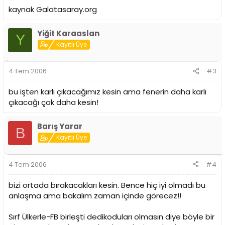
kaynak Galatasaray.org
Yiğit Karaaslan
Y
Kayıtlı Üye
4 Tem 2006
#3
bu işten karlı çıkacağımız kesin ama fenerin daha karlı
çıkacağı çok daha kesin!
Barış Yarar
B
Kayıtlı Üye
4 Tem 2006
#4
bizi ortada bırakacakları kesin. Bence hiç iyi olmadı bu
anlaşma ama bakalım zaman içinde görecez!!
Sırf Ülkerle-FB birleşti dedikoduları olmasın diye böyle bir