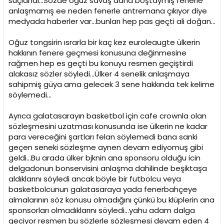
suçlandı...Sözde oğuz savaş daha boştaymış fenerle
anlaşmamış ee neden fenerle antremana çıkıyor diye
medyada haberler var...bunları hep pas geçti ali doğan...
Oğuz tongsirin ısrarla bir kaç kez euroleaugte ülkerin
hakkının fenere geçmesi konusuna değinmesine
rağmen hep es geçti bu konuyu resmen geçiştirdi
alakasız sözler söyledi...Ülker 4 senelik anlaşmaya
sahipmiş güya ama gelecek 3 sene hakkında tek kelime
söylemedi...
Ayrıca galatasarayın basketbol için cafe crownla olan
sözleşmesini uzatması konusunda ise ülkerin ne kadar
para vereceğini şartları felan söylemedi bana sanki
geçen seneki sözleşme aynen devam ediyomuş gibi
geldi...Bu arada ülker bjknin ana sponsoru olduğu icin
delgadonun bonservisini anlaşma dahilinde beşiktaşa
aldıklarını söyledi ancak böyle bir futbolcu veya
basketbolcunun galatasaraya yada fenerbahçeye
almalarının söz konusu olmadığını çünkü bu klüplerin ana
sponsorları olmadıklarını söyledi...yahu adam dalga
geciyor resmen bu sözlerle sözleşmesi devam eden 4