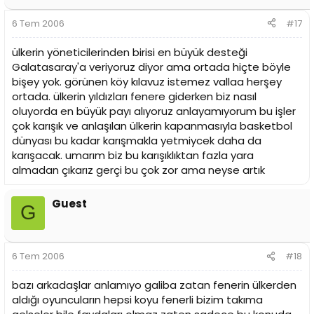
6 Tem 2006
#17
ülkerin yöneticilerinden birisi en büyük desteği
Galatasaray'a veriyoruz diyor ama ortada hiçte böyle
bişey yok. görünen köy kılavuz istemez vallaa herşey
ortada. ülkerin yıldızları fenere giderken biz nasıl
oluyorda en büyük payı alıyoruz anlayamıyorum bu işler
çok karışık ve anlaşılan ülkerin kapanmasıyla basketbol
dünyası bu kadar karışmakla yetmiycek daha da
karışacak. umarım biz bu karışıklıktan fazla yara
almadan çıkarız gerçi bu çok zor ama neyse artık
Guest
G
6 Tem 2006
#18
bazı arkadaşlar anlamıyo galiba zatan fenerin ülkerden
aldığı oyuncuların hepsi koyu fenerli bizim takıma