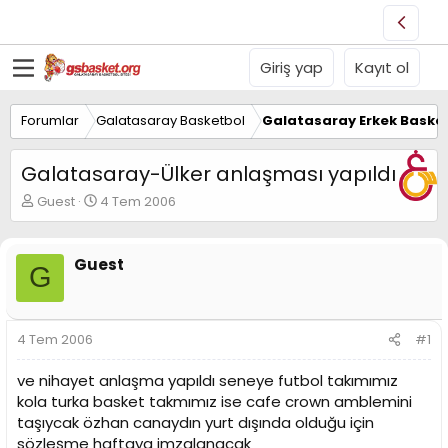
Giriş yap
Kayıt ol
Forumlar
Galatasaray Basketbol
Galatasaray Erkek Basket
Galatasaray-Ülker anlaşması yapıldı
K
B
Guest
4 Tem 2006
o
a
n
ş
u
l
Guest
G
y
a
u
n
B
g
a
ı
4 Tem 2006
#1
ş
ç
l
t
ve nihayet anlaşma yapıldı seneye futbol takımımız
a
a
t
r
kola turka basket takmımız ise cafe crown amblemini
a
i
taşıycak özhan canaydın yurt dışında olduğu için
n
h
sözleşme haftaya imzalanacak