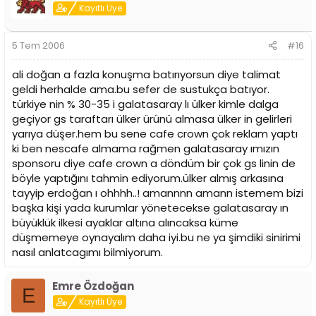
Kayıtlı Üye
5 Tem 2006
#16
ali doğan a fazla konuşma batırıyorsun diye talimat
geldi herhalde ama.bu sefer de sustukça batıyor.
türkiye nin % 30-35 i galatasaray lı ülker kimle dalga
geçiyor gs taraftarı ülker ürünü almasa ülker in gelirleri
yarıya düşer.hem bu sene cafe crown çok reklam yaptı
ki ben nescafe almama rağmen galatasaray ımızın
sponsoru diye cafe crown a döndüm bir çok gs linin de
böyle yaptığını tahmin ediyorum.ülker almış arkasına
tayyip erdoğan ı ohhhh..! amannnn amann istemem bizi
başka kişi yada kurumlar yönetecekse galatasaray ın
büyüklük ilkesi ayaklar altına alıncaksa küme
düşmemeye oynayalım daha iyi.bu ne ya şimdiki sinirimi
nasıl anlatcagımı bilmiyorum.
Emre Özdoğan
E
Kayıtlı Üye