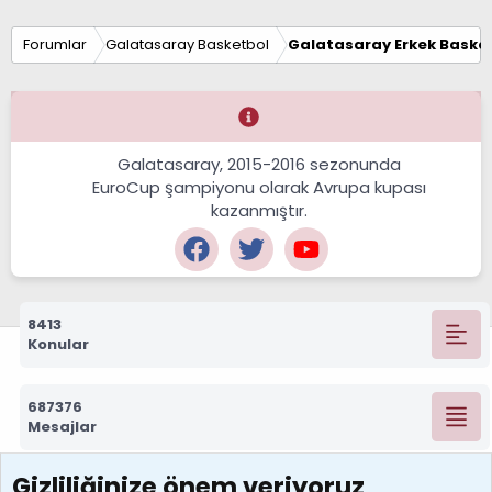
Forumlar
Galatasaray Basketbol
Galatasaray Erkek Basket
Galatasaray, 2015-2016 sezonunda
EuroCup şampiyonu olarak Avrupa kupası
kazanmıştır.
8413
Konular
687376
Mesajlar
Gizliliğinize önem veriyoruz
7392