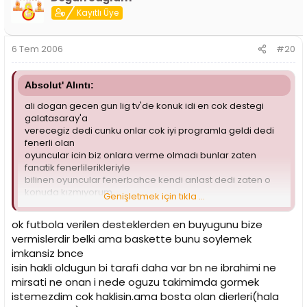
Kayıtlı Üye
6 Tem 2006
#20
Absolut' Alıntı:
ali dogan gecen gun lig tv'de konuk idi en cok destegi
galatasaray'a
verecegiz dedi cunku onlar cok iyi programla geldi dedi
fenerli olan
oyuncular icin biz onlara verme olmadı bunlar zaten
fanatik fenerlilerikleriyle
bilinen oyuncular fenerbahce kendi anlast dedi zaten o
konuda kızmıyorum
Genişletmek için tıkla ...
adamların nasıl fenerli oldugu belli bize gelmelerini de
istemezdim.
ok futbola verilen desteklerden en buyugunu bize
vermislerdir belki ama baskette bunu soylemek
imkansiz bnce
isin hakli oldugun bi tarafi daha var bn ne ibrahimi ne
mirsati ne onan i nede oguzu takimimda gormek
istemezdim cok haklisin.ama bosta olan dierleri(hala