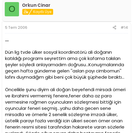
Orkun Cinar
O
Kayıtlı Üye
5 Tem 2006
#14
...
Dün lig tvde ülker sosyal koordinatörü ali doğanın
katıldığı programı seyrettim ama çok kafama takılan
şeyler söyledi anlayamadım doğrusu...Konuşmalarında
geçen hafta gündeme gelen ''aslan payı cimbomun''
lafını duymadığım gibi beni çok büyük şüphede bıraktı...
Öncelikle şunu diyim ali doğan beyefendi mirsadı ömeri
ve ibrahimi vermemiş fenere,fener daha az para
vermesine rağmen oyuncuların sözleşmesi bittiği için
oyuncular feneri seçmiş...yahu daha gecen sene
mirsadla ve ömerle 2 senelik sözleşme imzadı ülker,
üstelik parayı fazla verdiği icin ülkeri secen ömer onan
fenerin resmi sitesi tarafından hakarete varan sözlerle