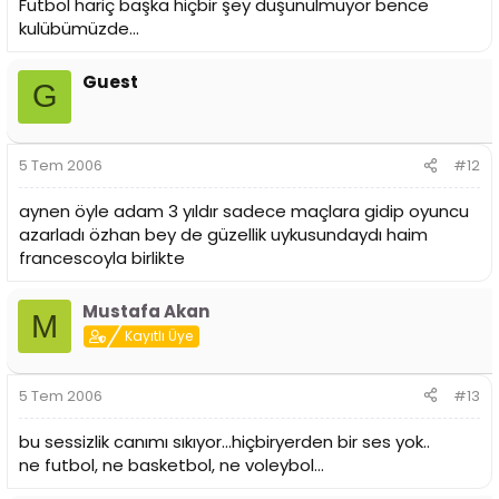
Futbol hariç başka hiçbir şey düşünülmüyor bence
bu sponsorluk tamemen futbolla yapilmis bir sponsorluk
kulübümüzde...
Guest
G
5 Tem 2006
#12
aynen öyle adam 3 yıldır sadece maçlara gidip oyuncu
azarladı özhan bey de güzellik uykusundaydı haim
francescoyla birlikte
Mustafa Akan
M
Kayıtlı Üye
5 Tem 2006
#13
bu sessizlik canımı sıkıyor...hiçbiryerden bir ses yok..
ne futbol, ne basketbol, ne voleybol...