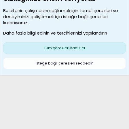
Kullanıcılar
Bu sitenin çalışmasını sağlamak için temel
çerezleri
ve
deneyiminizi geliştirmek için isteğe bağlı çerezleri
MosesBrownHayranı
kullanıyoruz.
Son üye
Daha fazla bilgi edinin ve tercihlerinizi yapılandırın
Bize ulaşın
Şartlar ve kurallar
Gizlilik politikası
Çerezler
Yardım
Ana sayfa
R
Tüm çerezleri kabul et
S
S
Galatasaray Basketbol | GS Basket Taraftar Platformu
İsteğe bağlı çerezleri reddedin
®
Community platform by XenForo
© 2010-2026 XenForo Ltd.
XenForo Türkçe 🇹🇷 Destek Forumu –
XenWp.Com