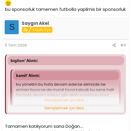
bu sponsorluk tamemen futbolla yapilmis bir sponsorluk
Saygın Akel
S
Kayıtlı Üye
5 Tem 2006
#11
biglion' Alıntı:
kamil' Alıntı:
bu yönetim bu hızla devam ederse elimizde ne
erman hoca ne de murat hoca kalıcak bu sene halil
hocayla devam edicez gibi allah sonumuzu hayır
etsin
Genişletmek için tıkla ...
Genişletmek için tıkla ...
onlarda cok istiyodu sanki halil uneri degistirmeyi?cok bir
umurlarindaydi onem vermediklerin basket subesinin
Tamamen katılıyorum sana Doğan....
teknik kadrosu ne kadar baglar yonetimi bi dusunelim