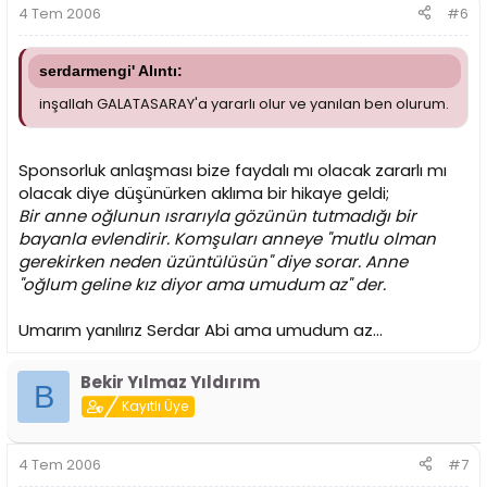
4 Tem 2006
#6
serdarmengi' Alıntı:
inşallah GALATASARAY'a yararlı olur ve yanılan ben olurum.
Sponsorluk anlaşması bize faydalı mı olacak zararlı mı
olacak diye düşünürken aklıma bir hikaye geldi;
Bir anne oğlunun ısrarıyla gözünün tutmadığı bir
bayanla evlendirir. Komşuları anneye "mutlu olman
gerekirken neden üzüntülüsün" diye sorar. Anne
"oğlum geline kız diyor ama umudum az" der.
Umarım yanılırız Serdar Abi ama umudum az...
Bekir Yılmaz Yıldırım
B
Kayıtlı Üye
4 Tem 2006
#7