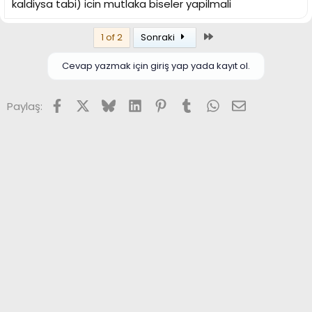
kaldiysa tabi) icin mutlaka biseler yapilmali
Son
1 of 2
Sonraki
Cevap yazmak için giriş yap yada kayıt ol.
Facebook
X (Twitter)
Bluesky
LinkedIn
Pinterest
Tumblr
WhatsApp
E-posta
Paylaş: