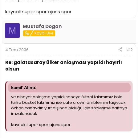
i
kaynak super spor ajans spor
Mustafa Dogan
M
Kayıtlı Üye
4 Tem 2006
#2
Re: galatasaray ülker anlaşması yapıldı hayırlı
olsun
kamil' Alıntı:
ve nihayet anlaşma yapıldı seneye futbol takımımız kola
turka basket takmımız ise cafe crown amblemini taşıycak
özhan canaydın yurt dışında olduğu için sözleşme haftaya
imzalanacak
kaynak super spor ajans spor