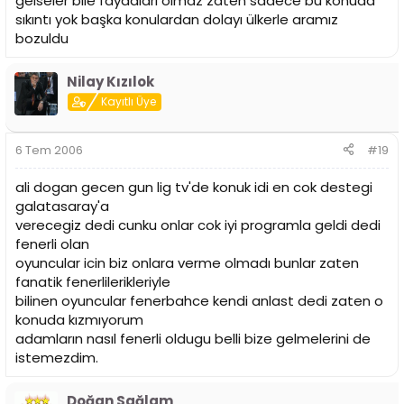
gelseler bile faydaları olmaz zaten sadece bu konuda
sıkıntı yok başka konulardan dolayı ülkerle aramız
bozuldu
Nilay Kızılok
Kayıtlı Üye
6 Tem 2006
#19
ali dogan gecen gun lig tv'de konuk idi en cok destegi
galatasaray'a
verecegiz dedi cunku onlar cok iyi programla geldi dedi
fenerli olan
oyuncular icin biz onlara verme olmadı bunlar zaten
fanatik fenerlilerikleriyle
bilinen oyuncular fenerbahce kendi anlast dedi zaten o
konuda kızmıyorum
adamların nasıl fenerli oldugu belli bize gelmelerini de
istemezdim.
Doğan Sağlam