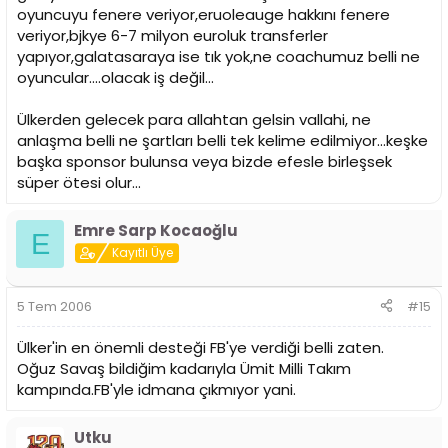
oyuncuyu fenere veriyor,eruoleauge hakkını fenere
veriyor,bjkye 6-7 milyon euroluk transferler
yapıyor,galatasaraya ise tık yok,ne coachumuz belli ne
oyuncular....olacak iş değil...
Ülkerden gelecek para allahtan gelsin vallahi, ne
anlaşma belli ne şartları belli tek kelime edilmiyor...keşke
başka sponsor bulunsa veya bizde efesle birleşsek
süper ötesi olur...
Emre Sarp Kocaoğlu
E
Kayıtlı Üye
5 Tem 2006
#15
Ülker'in en önemli desteği FB'ye verdiği belli zaten.
Oğuz Savaş bildiğim kadarıyla Ümit Milli Takım
kampında.FB'yle idmana çıkmıyor yani.
Utku