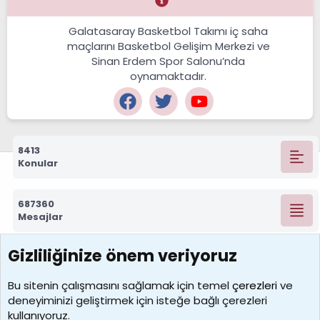
Galatasaray Basketbol Takımı iç saha
maçlarını Basketbol Gelişim Merkezi ve
Sinan Erdem Spor Salonu’nda
oynamaktadır.
8413
Konular
687360
Mesajlar
Gizliliğinize önem veriyoruz
7392
Kullanıcılar
Bu sitenin çalışmasını sağlamak için temel
çerezleri
ve
deneyiminizi geliştirmek için isteğe bağlı çerezleri
MosesBrownHayranı
kullanıyoruz.