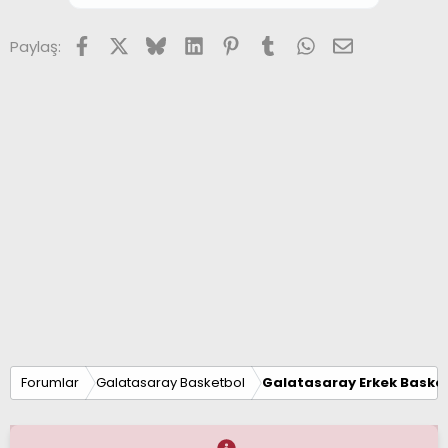
Facebook
X (Twitter)
Bluesky
LinkedIn
Pinterest
Tumblr
WhatsApp
E-posta
Paylaş:
Forumlar
Galatasaray Basketbol
Galatasaray Erkek Basket