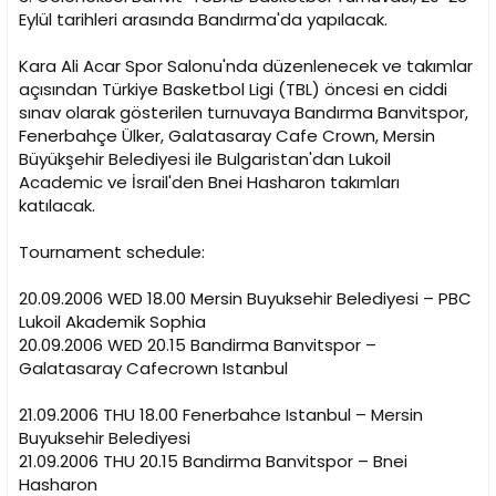
n
h
Eylül tarihleri arasında Bandırma'da yapılacak.
i
Kara Ali Acar Spor Salonu'nda düzenlenecek ve takımlar
açısından Türkiye Basketbol Ligi (TBL) öncesi en ciddi
sınav olarak gösterilen turnuvaya Bandırma Banvitspor,
Fenerbahçe Ülker, Galatasaray Cafe Crown, Mersin
Büyükşehir Belediyesi ile Bulgaristan'dan Lukoil
Academic ve İsrail'den Bnei Hasharon takımları
katılacak.
Tournament schedule:
20.09.2006 WED 18.00 Mersin Buyuksehir Belediyesi – PBC
Lukoil Akademik Sophia
20.09.2006 WED 20.15 Bandirma Banvitspor –
Galatasaray Cafecrown Istanbul
21.09.2006 THU 18.00 Fenerbahce Istanbul – Mersin
Buyuksehir Belediyesi
21.09.2006 THU 20.15 Bandirma Banvitspor – Bnei
Hasharon