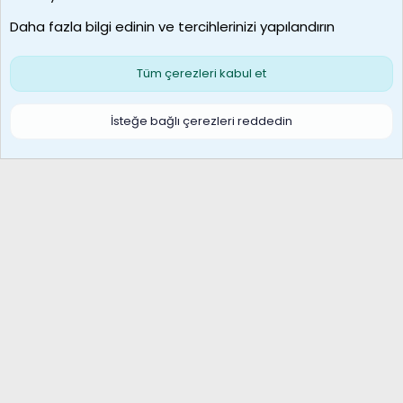
Son üye
Daha fazla bilgi edinin ve tercihlerinizi yapılandırın
Bize ulaşın
Şartlar ve kurallar
Gizlilik politikası
Çerezler
Yardım
Ana sayfa
R
Tüm çerezleri kabul et
S
S
Galatasaray Basketbol | GS Basket Taraftar Platformu
İsteğe bağlı çerezleri reddedin
®
Community platform by XenForo
© 2010-2026 XenForo Ltd.
XenForo Türkçe 🇹🇷 Destek Forumu –
XenWp.Com