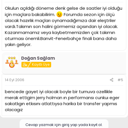
Okulun açıldığı döneme denk gelse de saatler iyi olduğu
için maçlara bakabilirim.
Forumda sezon için ölçü
olacak hazırlık maçları oynamadığımıza dair eleştriler
vardı.Takımın son halini görmemiz açısından iyi olacak.
Kazanmamamız veya kaybetmemizden çok takımın
oturması önemli.Banvit-Fenerbahçe finali bana daha
yakın geliyor.
Doğan Sağlam
Kayıtlı Üye
14 Eyl 2006
#5
bencede gayet iyi olacak boyle bir turnuva ozellikle
merak ettigim jerry holman ın performansı cunkuı eger
sakatlıgın etkısını atlattıysa harika bir transfer yapmıs
olacagız
Cevap yazmak için giriş yap yada kayıt ol.