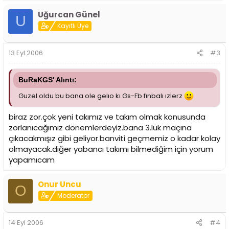
Uğurcan Günel
U
Kayıtlı Üye
13 Eyl 2006
#3
BuRaKGS' Alıntı:
Guzel oldu bu bana ole gelıo kı Gs-Fb fınbalı ızlerz
biraz zor.çok yeni takımız ve takım olmak konusunda
zorlanıcağımız dönemlerdeyiz.bana 3.lük maçına
çıkacakmışız gibi geliyor.banviti geçmemiz o kadar kolay
olmayacak.diğer yabancı takımı bilmediğim için yorum
yapamıcam
Onur Uncu
O
Moderator
14 Eyl 2006
#4