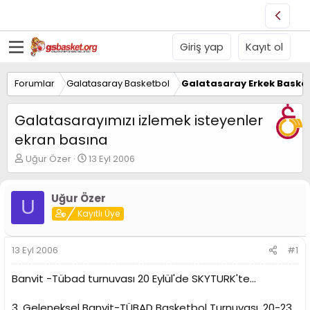
Giriş yap
Kayıt ol
Forumlar
Galatasaray Basketbol
Galatasaray Erkek Basket
Galatasarayımızı izlemek isteyenler
ekran basına
K
B
Uğur Özer
13 Eyl 2006
o
a
n
ş
u
l
Uğur Özer
U
y
a
Kayıtlı Üye
u
n
B
g
a
ı
13 Eyl 2006
#1
ş
ç
l
t
Banvit -Tübad turnuvası 20 Eylül'de SKYTURK'te...
a
a
t
r
3. Geleneksel Banvit-TÜBAD Basketbol Turnuvası, 20-23
a
i