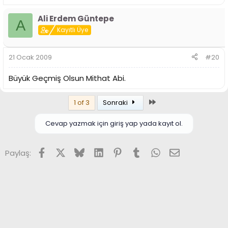
Ali Erdem Güntepe
A
Kayıtlı Üye
21 Ocak 2009
#20
Büyük Geçmiş Olsun Mithat Abi.
Son
1 of 3
Sonraki
Cevap yazmak için giriş yap yada kayıt ol.
Facebook
X (Twitter)
Bluesky
LinkedIn
Pinterest
Tumblr
WhatsApp
E-posta
Paylaş: