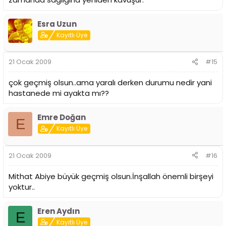
Esra Uzun
Kayıtlı Üye
21 Ocak 2009
#15
çok geçmiş olsun..ama yaralı derken durumu nedir yani
hastanede mi ayakta mı??
Emre Doğan
E
Kayıtlı Üye
21 Ocak 2009
#16
Mithat Abiye büyük geçmiş olsun.İnşallah önemli birşeyi
yoktur..
Eren Aydın
E
Kayıtlı Üye