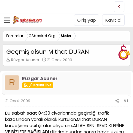
Giriş yap
Kayıt ol
Forumlar
GSbasket.Org
Mola
Geçmiş olsun Mithat DURAN
K
B
Rüzgar Acuner
21 Ocak 2009
o
a
n
ş
u
l
Rüzgar Acuner
R
y
a
Kayıtlı Üye
u
n
B
g
a
ı
21 Ocak 2009
#1
ş
ç
l
t
Bu sabah saat 04:30 civarlarında geçirdiği trafik
a
a
t
r
kazasından yaralı olarak kurtulan,Mithat DURAN
a
i
kardeşime acil şifalar diliyorum.ALLAH SENİ SEVDİKLERİNE
n
h
VE BİZLERE BAĞIŞLADI,dilerim bundan sonra böyle üzücü