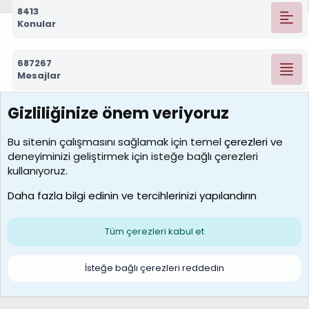
8413
Konular
687267
Mesajlar
Gizliliğinize önem veriyoruz
7388
Kullanıcılar
Bu sitenin çalışmasını sağlamak için temel
çerezleri
ve
deneyiminizi geliştirmek için isteğe bağlı çerezleri
borabekirogluu
kullanıyoruz.
Son üye
Daha fazla bilgi edinin ve tercihlerinizi yapılandırın
Bize ulaşın
Şartlar ve kurallar
Gizlilik politikası
Çerezler
Yardım
Ana sayfa
R
Tüm çerezleri kabul et
S
S
Galatasaray Basketbol | GS Basket Taraftar Platformu
İsteğe bağlı çerezleri reddedin
®
Community platform by XenForo
© 2010-2026 XenForo Ltd.
XenForo Türkçe 🇹🇷 Destek Forumu –
XenWp.Com