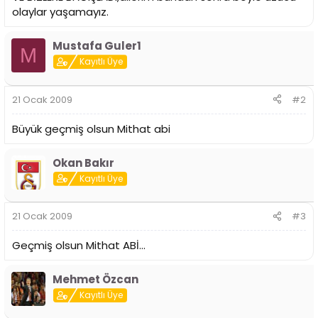
i
olaylar yaşamayız.
Mustafa Guler1
M
Kayıtlı Üye
21 Ocak 2009
#2
Büyük geçmiş olsun Mithat abi
Okan Bakır
Kayıtlı Üye
21 Ocak 2009
#3
Geçmiş olsun Mithat ABİ...
Mehmet Özcan
Kayıtlı Üye