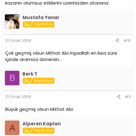
kazanın olumsuz etkilerini üzerinizden atarsınız.
Mustafa Yanar
Kayıtlı Üye
21 Ocak 2009
#10
Çok geçmiş olsun Mithat Abi inşaallah en kısa süre
içinde aramıza dönersin...
Berk T
B
Kayıtlı Üye
21 Ocak 2009
#11
Büyük geçmiş olsun Mithat Abi.
Alperen Kaplan
A
Kayıtlı Üye