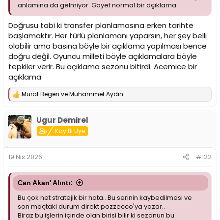
i
anlamına da gelmiyor. Gayet normal bir açıklama.
Doğrusu tabi ki transfer planlamasına erken tarihte
başlamaktır. Her türlü planlamanı yaparsın, her şey belli
olabilir ama basına böyle bir açıklama yapılması bence
doğru değil. Oyuncu milleti böyle açıklamalara böyle
tepkiler verir. Bu açıklama sezonu bitirdi. Acemice bir
açıklama
Murat Begen
ve
Muhammet Aydın
T
e
p
Ugur Demirel
k
i
Kayıtlı Üye
l
e
r
19 Nis 2026
#122
:
Can Akan' Alıntı:
Bu çok net stratejik bir hata.. Bu serinin kaybedilmesi ve
son maçtaki durum direkt pozzecco'ya yazar..
Biraz bu işlerin içinde olan birisi bilir ki sezonun bu