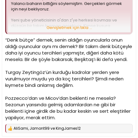
Yalancı baharın bittiğini söylemiştim. Gerçekleri görmek
için neyi bekliyoruz.
Yeni şube yöneticisinin a'dan z'ye herkesi kovması ve
düzgün bir takım kurması gerekiyor. Kimse kusura
Genişletmek için tıkla ...
bakmasın ama net olarak Micov da bu işten pek de
anlamıyor.
“Denk bütçe” demek, senin aldığın oyuncularla onun
aldığı oyuncular aynı mı demek? Bir takım denk bütçeyle
Ergin Ataman mümkünse Ergin Ataman değilse de Turgay
daha iyi oyuncu tercihleri yapmıştır, diğeri daha kötü
Zeytingöz, Önder Külçebaş gibi bir GM getirip, koç olarak
da ibon Navarro, Jaka Lakovic, Spanoulis gibi bir koçla
mesela. Bir de şöyle bakarsak, Beşiktaş’ı iki defa yendi.
anlaşmak ve hedef büyütmek gerekiyor.
Turgay Zeytingöz’ün kurduğu kadrolar yerden yere
Bu çiftlikte Pozzecco devam etmeli diyen insanlar da
vurulmuyor muydu ya da koç tercihleri? Şimdi neden
kusura bakmasın ama ya basketboldan anlamıyor ya da
kıymete bindi anlamış değilim.
bu saçma sapan çiftliğe hizmet ediyor.
Pozzecco’dan ve Micov’dan beklenti ne mesela?
Sezonun yarısında gelmiş adamlardan ne gibi bir
beklenti içine girdik de bu kadar keskin ve sert eleştiriler
yapılıyor, merak ettim.
AliSami
,
Jamont99
ve
KingJames12
T
e