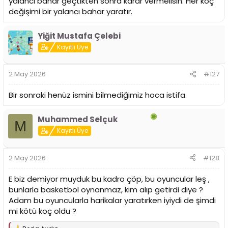
yalancı bahar geçtikten sonra karar vermelisin. Her koç
değişimi bir yalancı bahar yaratır.
Yiğit Mustafa Çelebi
Kayıtlı Üye
2 May 2026
#127
Bir sonraki henüz ismini bilmediğimiz hoca istifa.
Muhammed Selçuk
M
Kayıtlı Üye
2 May 2026
#128
E biz demiyor muyduk bu kadro çöp, bu oyuncular leş ,
bunlarla basketbol oynanmaz, kim alıp getirdi diye ?
Adam bu oyuncularla harikalar yaratırken iyiydi de şimdi
mi kötü koç oldu ?