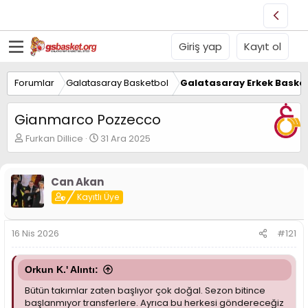
Giriş yap
Kayıt ol
Forumlar
Galatasaray Basketbol
Galatasaray Erkek Basket
Gianmarco Pozzecco
K
B
Furkan Dillice
31 Ara 2025
o
a
n
ş
u
l
Can Akan
y
a
Kayıtlı Üye
u
n
B
g
a
ı
16 Nis 2026
#121
ş
ç
l
t
a
a
Orkun K.' Alıntı:
t
r
a
i
Bütün takımlar zaten başlıyor çok doğal. Sezon bitince
n
h
başlanmıyor transferlere. Ayrıca bu herkesi göndereceğiz