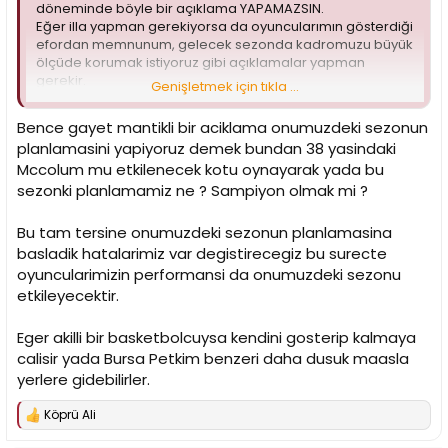
döneminde böyle bir açıklama YAPAMAZSIN.
Eğer illa yapman gerekiyorsa da oyuncularımın gösterdiği
efordan memnunum, gelecek sezonda kadromuzu büyük
ölçüde korumak istiyoruz gibi açıklamalar yapman
gerekir.
Genişletmek için tıkla ...
Bu açıklama oyuncuları satan bir açıklama ve oyuncuların
Bence gayet mantikli bir aciklama onumuzdeki sezonun
maçtaki hali de ortada.. Daha ligde play off'lar varken
planlamasini yapiyoruz demek bundan 38 yasindaki
Pozzecco'nun bu amatörce açıklaması sezonu bitirdi.
Mccolum mu etkilenecek kotu oynayarak yada bu
sezonki planlamamiz ne ? Sampiyon olmak mi ?
Bu tam tersine onumuzdeki sezonun planlamasina
basladik hatalarimiz var degistirecegiz bu surecte
oyuncularimizin performansi da onumuzdeki sezonu
etkileyecektir.
Eger akilli bir basketbolcuysa kendini gosterip kalmaya
calisir yada Bursa Petkim benzeri daha dusuk maasla
yerlere gidebilirler.
Köprü Ali
T
e