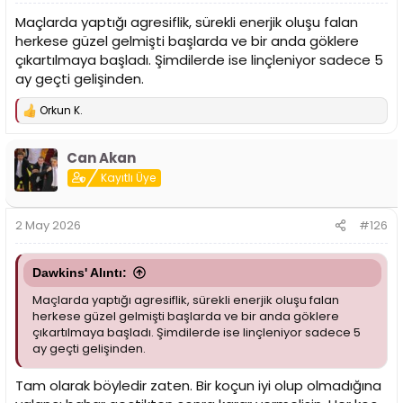
Maçlarda yaptığı agresiflik, sürekli enerjik oluşu falan
herkese güzel gelmişti başlarda ve bir anda göklere
çıkartılmaya başladı. Şimdilerde ise linçleniyor sadece 5
ay geçti gelişinden.
Orkun K.
T
e
p
Can Akan
k
i
Kayıtlı Üye
l
e
r
2 May 2026
#126
:
Dawkins' Alıntı:
Maçlarda yaptığı agresiflik, sürekli enerjik oluşu falan
herkese güzel gelmişti başlarda ve bir anda göklere
çıkartılmaya başladı. Şimdilerde ise linçleniyor sadece 5
ay geçti gelişinden.
Tam olarak böyledir zaten. Bir koçun iyi olup olmadığına