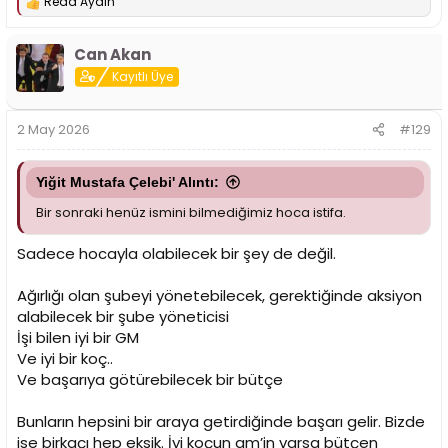
Reda Aydın
T
e
p
Can Akan
k
i
Kayıtlı Üye
l
e
r
2 May 2026
#129
:
Yiğit Mustafa Çelebi' Alıntı:
Bir sonraki henüz ismini bilmediğimiz hoca istifa.
Sadece hocayla olabilecek bir şey de değil.
Ağırlığı olan şubeyi yönetebilecek, gerektiğinde aksiyon
alabilecek bir şube yöneticisi
İşi bilen iyi bir GM
Ve iyi bir koç..
Ve başarıya götürebilecek bir bütçe
Bunların hepsini bir araya getirdiğinde başarı gelir. Bizde
ise birkaçı hep eksik. İyi koçun gm’in varsa bütçen