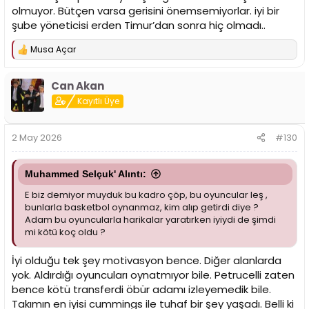
olmuyor. Bütçen varsa gerisini önemsemiyorlar. iyi bir
şube yöneticisi erden Timur’dan sonra hiç olmadı..
Musa Açar
T
e
p
Can Akan
k
i
Kayıtlı Üye
l
e
r
2 May 2026
#130
:
Muhammed Selçuk' Alıntı:
E biz demiyor muyduk bu kadro çöp, bu oyuncular leş ,
bunlarla basketbol oynanmaz, kim alıp getirdi diye ?
Adam bu oyuncularla harikalar yaratırken iyiydi de şimdi
mi kötü koç oldu ?
İyi olduğu tek şey motivasyon bence. Diğer alanlarda
yok. Aldırdığı oyuncuları oynatmıyor bile. Petrucelli zaten
bence kötü transferdi öbür adamı izleyemedik bile.
Takımın en iyisi cummings ile tuhaf bir şey yaşadı. Belli ki