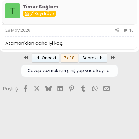
p
Timur Sağlam
k
T
i
Kayıtlı Üye
l
e
r
28 May 2026
#140
:
Ataman'dan daha iyi koç.
Birinci
Son
Önceki
7 of 8
Sonraki
Cevap yazmak için giriş yap yada kayıt ol.
Facebook
X (Twitter)
Bluesky
LinkedIn
Pinterest
Tumblr
WhatsApp
E-posta
Paylaş: