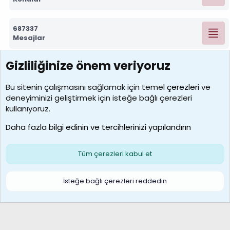
687337
Mesajlar
Gizliliğinize önem veriyoruz
7390
Kullanıcılar
Bu sitenin çalışmasını sağlamak için temel
çerezleri
ve
deneyiminizi geliştirmek için isteğe bağlı çerezleri
MosesBrownHayranı
kullanıyoruz.
Son üye
Daha fazla bilgi edinin ve tercihlerinizi yapılandırın
Bize ulaşın
Şartlar ve kurallar
Gizlilik politikası
Çerezler
Yardım
Ana sayfa
R
Tüm çerezleri kabul et
S
S
Galatasaray Basketbol | GS Basket Taraftar Platformu
İsteğe bağlı çerezleri reddedin
®
Community platform by XenForo
© 2010-2026 XenForo Ltd.
XenForo Türkçe 🇹🇷 Destek Forumu –
XenWp.Com