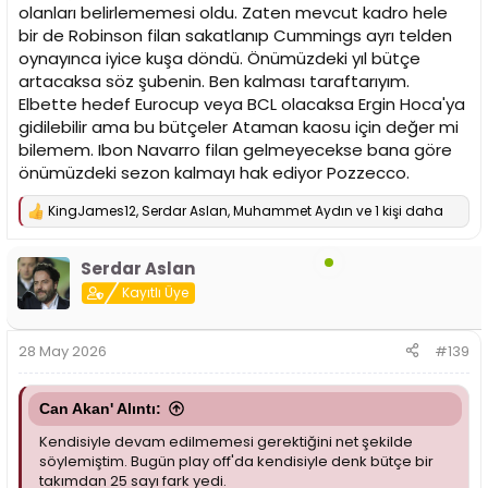
olanları belirlememesi oldu. Zaten mevcut kadro hele
bir de Robinson filan sakatlanıp Cummings ayrı telden
oynayınca iyice kuşa döndü. Önümüzdeki yıl bütçe
artacaksa söz şubenin. Ben kalması taraftarıyım.
Elbette hedef Eurocup veya BCL olacaksa Ergin Hoca'ya
gidilebilir ama bu bütçeler Ataman kaosu için değer mi
bilemem. Ibon Navarro filan gelmeyecekse bana göre
önümüzdeki sezon kalmayı hak ediyor Pozzecco.
KingJames12
,
Serdar Aslan
,
Muhammet Aydın
ve 1 kişi daha
T
e
p
Serdar Aslan
k
i
Kayıtlı Üye
l
e
r
28 May 2026
#139
:
Can Akan' Alıntı:
Kendisiyle devam edilmemesi gerektiğini net şekilde
söylemiştim. Bugün play off'da kendisiyle denk bütçe bir
takımdan 25 sayı fark yedi.