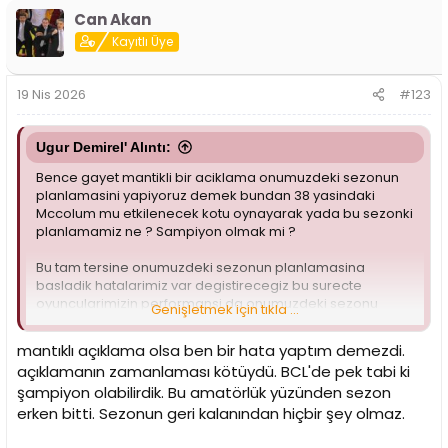
p
Can Akan
k
i
Kayıtlı Üye
l
e
r
19 Nis 2026
#123
:
Ugur Demirel' Alıntı:
Bence gayet mantikli bir aciklama onumuzdeki sezonun
planlamasini yapiyoruz demek bundan 38 yasindaki
Mccolum mu etkilenecek kotu oynayarak yada bu sezonki
planlamamiz ne ? Sampiyon olmak mi ?
Bu tam tersine onumuzdeki sezonun planlamasina
basladik hatalarimiz var degistirecegiz bu surecte
oyuncularimizin performansi da onumuzdeki sezonu
Genişletmek için tıkla ...
etkileyecektir.
mantıklı açıklama olsa ben bir hata yaptım demezdi.
Eger akilli bir basketbolcuysa kendini gosterip kalmaya
açıklamanın zamanlaması kötüydü. BCL'de pek tabi ki
calisir yada Bursa Petkim benzeri daha dusuk maasla
şampiyon olabilirdik. Bu amatörlük yüzünden sezon
yerlere gidebilirler.
erken bitti. Sezonun geri kalanından hiçbir şey olmaz.