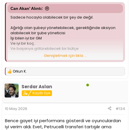
Can Akan' Alıntı:
Sadece hocayla olabilecek bir şey de değil.
Ağırlığı olan şubeyi yönetebilecek, gerektiğinde aksiyon
alabilecek bir şube yöneticisi
İşi bilen iyi bir GM
Ve iyi bir koç..
Ve başarıya götürebilecek bir bütçe
Genişletmek için tıkla ...
Bunların hepsini bir araya getirdiğinde başarı gelir. Bizde
ise birkaçı hep eksik. İyi koçun gm’in varsa bütçen
olmuyor. Bütçen varsa gerisini önemsemiyorlar. iyi bir
Orkun K.
T
şube yöneticisi erden Timur’dan sonra hiç olmadı..
e
p
Serdar Aslan
k
i
Kayıtlı Üye
l
e
r
10 May 2026
#134
:
Bence gayet iyi performans gösterdi ve oyunculardan
iyi verim aldı. Evet, Petrucelli transferi tartışılır ama