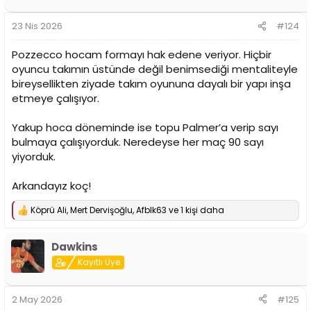
e
r
23 Nis 2026
#124
:
Pozzecco hocam formayı hak edene veriyor. Hiçbir
oyuncu takımın üstünde değil benimsediği mentaliteyle
bireysellikten ziyade takım oyununa dayalı bir yapı inşa
etmeye çalışıyor.
Yakup hoca döneminde ise topu Palmer’a verip sayı
bulmaya çalışıyorduk. Neredeyse her maç 90 sayı
yiyorduk.
Arkandayız koç!
Köprü Ali
,
Mert Dervişoğlu
,
Afblk63
ve 1 kişi daha
T
e
p
Dawkins
k
i
Kayıtlı Üye
l
e
r
2 May 2026
#125
: