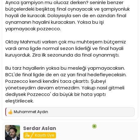
Ayrıca şampiyon mu olucaz derken? seninle benzer
bütçelerdeki beşiktaş final oynayacak ve şampiyonluk
hayali de kuracak. Dolayısıyla sen de en azından final
oynamanın hayalini kuracaksın. Yoksa bu işi
yapmayacak pozzecco.
Oktay Mahmuti varken çok mu muhteşem bütçemiz
vardı ama ligde normal sezon liderliği ve final hayali
kuruyorduk. Zira ilk sezonunda da final oynanmıştı.
Bu tarz hayallerin yoksa bu mesleği yapmayacaksın.
BCL'de final ligde de en az yarı final hedefleyeceksin.
Pozzecco kendi kendini taca çıkarttı. Şubeyi
yönetseydim devam etmezdim. Yakup nasıl gitmeli
dediysek Pozzecco' da büyük bir hata yaptı
eleştirilecek.
Muhammet Aydın
T
e
p
Serdar Aslan
k
i
Kayıtlı Üye
l