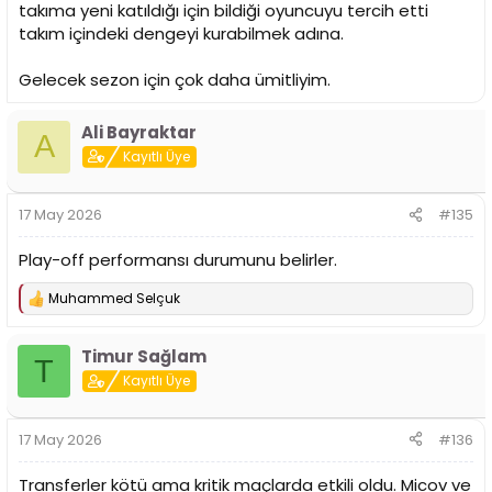
takıma yeni katıldığı için bildiği oyuncuyu tercih etti
takım içindeki dengeyi kurabilmek adına.
Gelecek sezon için çok daha ümitliyim.
Ali Bayraktar
A
Kayıtlı Üye
17 May 2026
#135
Play-off performansı durumunu belirler.
Muhammed Selçuk
T
e
p
Timur Sağlam
k
T
i
Kayıtlı Üye
l
e
r
17 May 2026
#136
:
Transferler kötü ama kritik maçlarda etkili oldu. Micov ve