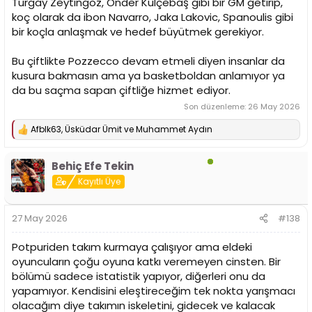
Turgay Zeytingöz, Önder Külçebaş gibi bir GM getirip,
koç olarak da ibon Navarro, Jaka Lakovic, Spanoulis gibi
bir koçla anlaşmak ve hedef büyütmek gerekiyor.
Bu çiftlikte Pozzecco devam etmeli diyen insanlar da
kusura bakmasın ama ya basketboldan anlamıyor ya
da bu saçma sapan çiftliğe hizmet ediyor.
Son düzenleme:
26 May 2026
Afblk63
,
Üsküdar Ümit
ve
Muhammet Aydın
T
e
p
Behiç Efe Tekin
k
i
Kayıtlı Üye
l
e
r
27 May 2026
#138
:
Potpuriden takım kurmaya çalışıyor ama eldeki
oyuncuların çoğu oyuna katkı veremeyen cinsten. Bir
bölümü sadece istatistik yapıyor, diğerleri onu da
yapamıyor. Kendisini eleştireceğim tek nokta yarışmacı
olacağım diye takımın iskeletini, gidecek ve kalacak