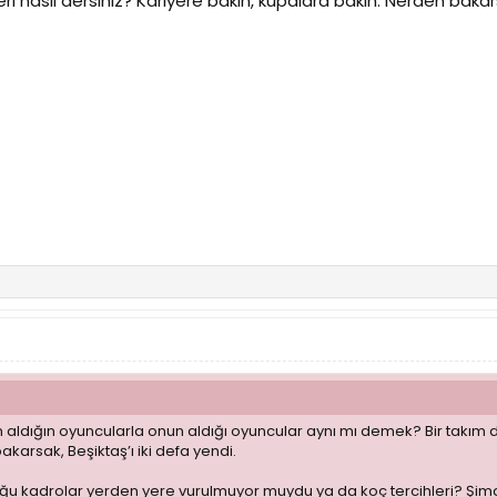
ri nasıl dersiniz? Kariyere bakın, kupalara bakın. Nerden bakars
aldığın oyuncularla onun aldığı oyuncular aynı mı demek? Bir takım de
akarsak, Beşiktaş’ı iki defa yendi.
ğu kadrolar yerden yere vurulmuyor muydu ya da koç tercihleri? Şimd