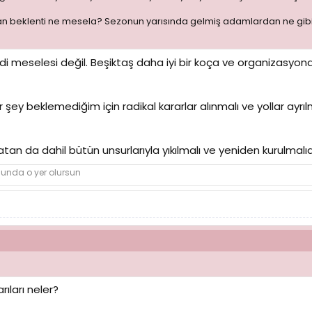
beklenti ne mesela? Sezonun yarısında gelmiş adamlardan ne gibi bir 
di meselesi değil. Beşiktaş daha iyi bir koça ve organizasyona s
şey beklemediğim için radikal kararlar alınmalı ve yollar ayr
an da dahil bütün unsurlarıyla yıkılmalı ve yeniden kurulmalıdı
nunda o yer olursun
ıları neler?