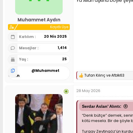
Ya Allah aşkına böyle şeyle
n
h
i
Muhammet Aydın
Kayıtlı Üye
20 Nis 2025
Katılım
1,414
Mesajlar
25
Yaş
@
Muhammet
Tufan Kılınç
ve
Afblk63
Aydın
T
e
p
28 May 2026
k
i
l
e
Serdar Aslan' Alıntı:
r
“Denk bütçe” demek, senin 
:
kötü mesela. Bir de şöyle b
Turgay Zeytingöz’ün kurdu