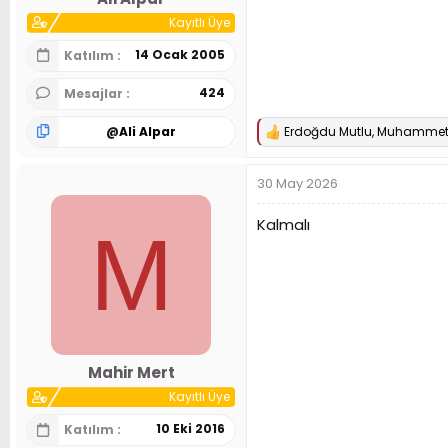
Kayıtlı Üye
14 Ocak 2005
Katılım
424
Mesajlar
@
Ali Alpar
Erdoğdu Mutlu
,
Muhammet 
T
e
p
30 May 2026
k
i
l
Kalmalı
M
e
r
:
Mahir Mert
Kayıtlı Üye
10 Eki 2016
Katılım