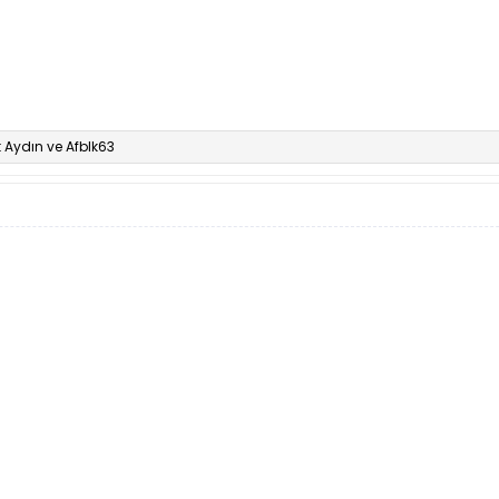
Aydın
ve
Afblk63