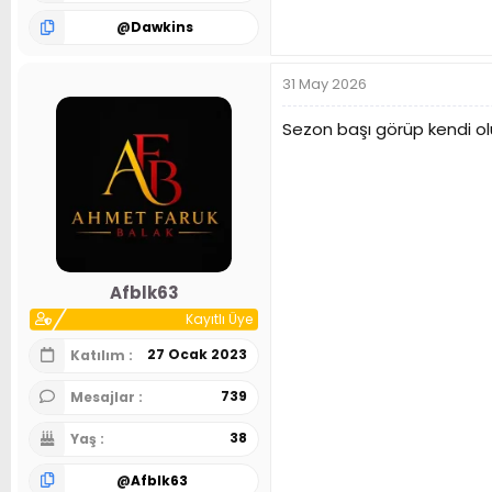
@
Dawkins
31 May 2026
Sezon başı görüp kendi ol
Afblk63
Kayıtlı Üye
27 Ocak 2023
Katılım
739
Mesajlar
38
Yaş
@
Afblk63