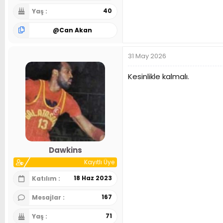
40
Yaş
@
Can Akan
31 May 2026
Kesinlikle kalmalı.
Dawkins
Kayıtlı Üye
18 Haz 2023
Katılım
167
Mesajlar
71
Yaş