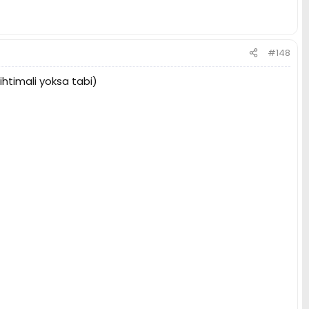
#148
htimali yoksa tabi)