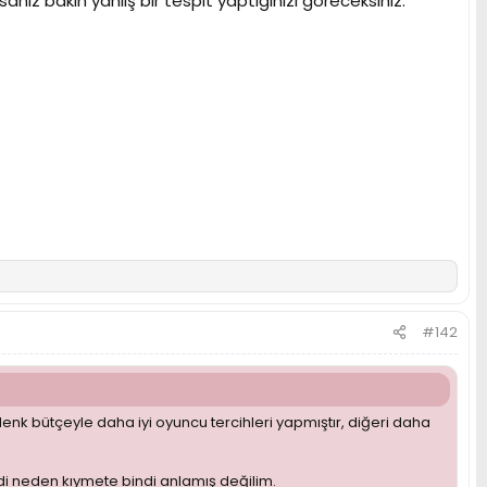
anız bakın yanlış bir tespit yaptığınızı göreceksiniz.
#142
nk bütçeyle daha iyi oyuncu tercihleri yapmıştır, diğeri daha
i neden kıymete bindi anlamış değilim.