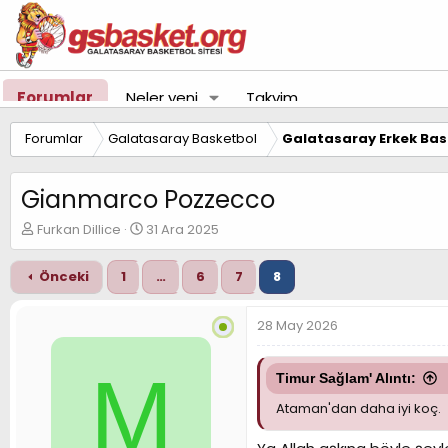
Forumlar
Neler yeni
Takvim
Forumlar
Galatasaray Basketbol
Galatasaray Erkek Bas
Gianmarco Pozzecco
K
B
Furkan Dillice
31 Ara 2025
o
a
n
ş
Önceki
1
…
6
7
8
u
l
y
a
u
n
28 May 2026
B
g
a
ı
M
ş
ç
Timur Sağlam' Alıntı:
l
t
a
a
Ataman'dan daha iyi koç.
t
r
a
i