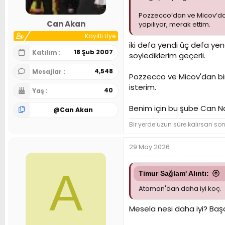
Pozzecco’dan ve Micov’dan 
Can Akan
yapılıyor, merak ettim.
Kayıtlı Üye
iki defa yendi üç defa yen
18 Şub 2007
Katılım
söylediklerim geçerli.
4,548
Mesajlar
Pozzecco ve Micov'dan bir 
isterim.
40
Yaş
Benim için bu şube Can Nat
@
Can Akan
Bir yerde uzun süre kalırsan so
29 May 2026
A
Timur Sağlam' Alıntı:
Ataman'dan daha iyi koç.
Mesela nesi daha iyi? Başar