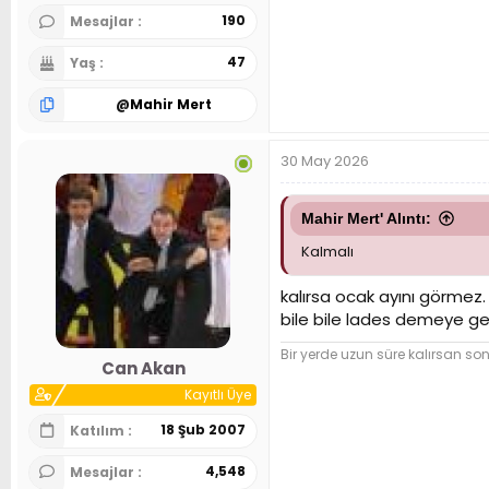
190
Mesajlar
47
Yaş
@
Mahir Mert
30 May 2026
Mahir Mert' Alıntı:
Kalmalı
kalırsa ocak ayını görmez.
bile bile lades demeye ge
Bir yerde uzun süre kalırsan so
Can Akan
Kayıtlı Üye
18 Şub 2007
Katılım
4,548
Mesajlar