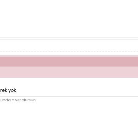
rek yok
nunda o yer olursun