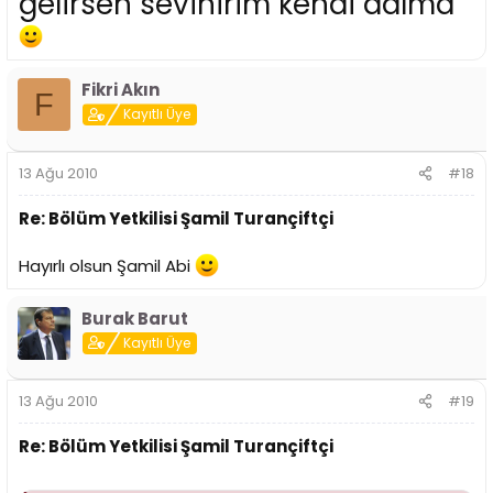
gelirsen sevinirim kendi adıma
Fikri Akın
F
Kayıtlı Üye
13 Ağu 2010
#18
Re: Bölüm Yetkilisi Şamil Turançiftçi
Hayırlı olsun Şamil Abi
Burak Barut
Kayıtlı Üye
13 Ağu 2010
#19
Re: Bölüm Yetkilisi Şamil Turançiftçi