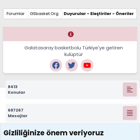
Forumlar
GSbasket.Org
Duyurular - Eleştiriler - Öneriler
Galatasaray basketbolu Türkiye'ye getiren
kulüptür
8413
Konular
687267
Mesajlar
Gizliliğinize önem veriyoruz
7388
Kullanıcılar