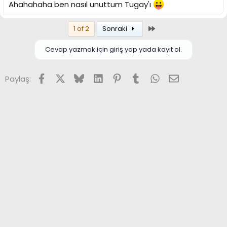
Ahahahaha ben nasıl unuttum Tugay'ı
Son
1 of 2
Sonraki
Cevap yazmak için giriş yap yada kayıt ol.
Facebook
X (Twitter)
Bluesky
LinkedIn
Pinterest
Tumblr
WhatsApp
E-posta
Paylaş: