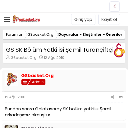
Giriş yap
Kayıt ol
Forumlar
GSbasket.Org
Duyurular - Eleştiriler - Öneriler
GS SK Bölüm Yetkilisi Şamil Turançiftçi
K
B
GSbasket.Org
12 Ağu 2010
o
a
n
ş
u
l
GSbasket.Org
y
a
Admin
u
n
B
g
a
ı
12 Ağu 2010
#1
ş
ç
l
t
Bundan sonra Galatasaray SK bölüm yetkilisi Şamil
a
a
t
r
arkadaşımız olmuştur.
a
i
n
h