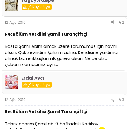
Tugay Aktepe
i
Kayıtlı Üye
12 Ağu 2010
#2
Re: Bölüm Yetkilisi Şamil Turançiftçi
Başta Şamil Abim olmak üzere forumumuz için hayırlı
olsun. Çok sevindim şahsım adına. Kendisine yardımcı
olmak biz renktaşların ilk görevi olsun. Ne de olsa
çabamız,amacımız aynı...
Erdal Avcı
Kayıtlı Üye
12 Ağu 2010
#3
Re: Bölüm Yetkilisi Şamil Turançiftçi
Tebrik ederim Şamil abi.9. haftadaki Kadıköy