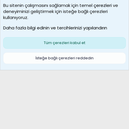
Bu sitenin çalışmasını sağlamak için temel
çerezleri
ve
deneyiminizi geliştirmek için isteğe bağlı çerezleri
borabekirogluu
kullanıyoruz.
Son üye
Daha fazla bilgi edinin ve tercihlerinizi yapılandırın
Bize ulaşın
Şartlar ve kurallar
Gizlilik politikası
Çerezler
Yardım
Ana sayfa
R
Tüm çerezleri kabul et
S
S
Galatasaray Basketbol | GS Basket Taraftar Platformu
İsteğe bağlı çerezleri reddedin
®
Community platform by XenForo
© 2010-2026 XenForo Ltd.
XenForo Türkçe 🇹🇷 Destek Forumu –
XenWp.Com