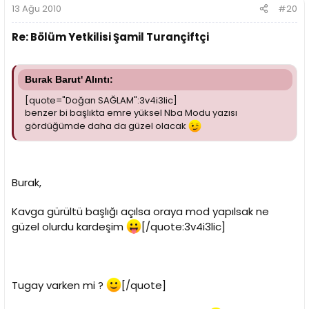
13 Ağu 2010
#20
Re: Bölüm Yetkilisi Şamil Turançiftçi
Burak Barut' Alıntı:
[quote="Doğan SAĞLAM":3v4i3lic]
benzer bi başlıkta emre yüksel Nba Modu yazısı
gördüğümde daha da güzel olacak
Burak,
Kavga gürültü başlığı açılsa oraya mod yapılsak ne
güzel olurdu kardeşim
[/quote:3v4i3lic]
Tugay varken mi ?
[/quote]