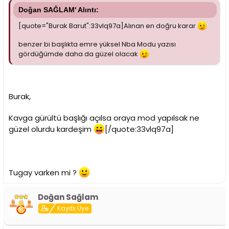
Doğan SAĞLAM' Alıntı:
[quote="Burak Barut":33vlq97a]Alınan en doğru karar
benzer bi başlıkta emre yüksel Nba Modu yazısı
gördüğümde daha da güzel olacak
Burak,
Kavga gürültü başlığı açılsa oraya mod yapılsak ne
güzel olurdu kardeşim
[/quote:33vlq97a]
Tugay varken mi ?
Doğan Sağlam
Kayıtlı Üye