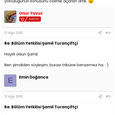
yolculuğunun konusunu özenle açarsın artık.
Onur Yavuz
Admin
12 Ağu 2010
#4
Re: Bölüm Yetkilisi Şamil Turançiftçi
Hayırlı olsun Şamil.
Ben şimdiden söyleyim, burası tribüne benzemez ha. : )
Emin Doğanca
E
12 Ağu 2010
#5
Re: Bölüm Yetkilisi Şamil Turançiftçi