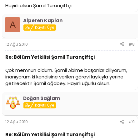
Hayırlı olsun Şamil Turançiftçi.
Alperen Kaplan
A
Kayıtlı Üye
12 Ağu 2010
#8
Re: Bölüm Yetkilisi Şamil Turançiftçi
Çok memnun oldum. Şamil Abime başarılar diliyorum,
inanıyorum ki kendisine verilen görevi layıkıyla yerine
getirecektir Şamil ağabey. Hayırlı uğurlu olsun.
Doğan Sağlam
Kayıtlı Üye
12 Ağu 2010
#9
Re: Bölüm Yetkilisi Şamil Turançiftçi